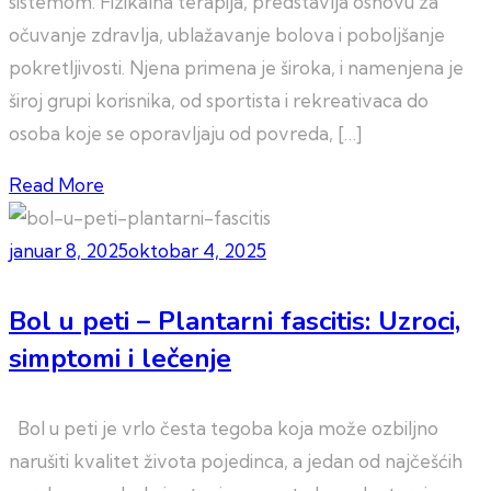
sistemom. Fizikalna terapija, predstavlja osnovu za
očuvanje zdravlja, ublažavanje bolova i poboljšanje
pokretljivosti. Njena primena je široka, i namenjena je
široj grupi korisnika, od sportista i rekreativaca do
osoba koje se oporavljaju od povreda, […]
Read More
januar 8, 2025
oktobar 4, 2025
Bol u peti – Plantarni fascitis: Uzroci,
simptomi i lečenje
Bol u peti je vrlo česta tegoba koja može ozbiljno
narušiti kvalitet života pojedinca, a jedan od najčešćih