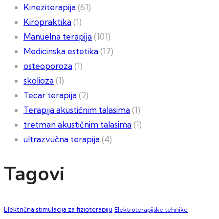
Kineziterapija
(61)
Kiropraktika
(1)
Manuelna terapija
(101)
Medicinska estetika
(17)
osteoporoza
(1)
skolioza
(1)
Tecar terapija
(2)
Terapija akustičnim talasima
(1)
tretman akustičnim talasima
(1)
ultrazvučna terapija
(4)
Tagovi
Električna stimulacija za fizioterapiju
Elektroterapijske tehnike