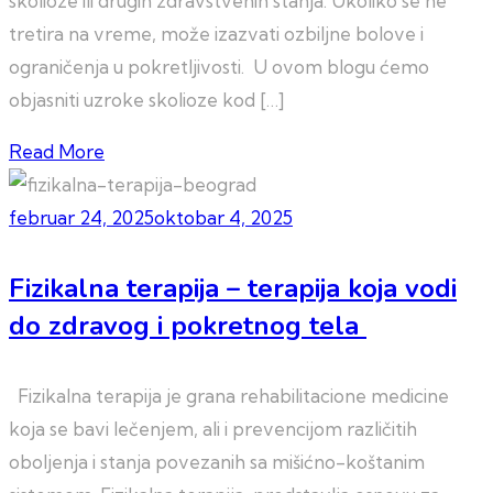
skolioze ili drugih zdravstvenih stanja. Ukoliko se ne
tretira na vreme, može izazvati ozbiljne bolove i
ograničenja u pokretljivosti. U ovom blogu ćemo
objasniti uzroke skolioze kod […]
Read More
februar 24, 2025
oktobar 4, 2025
Fizikalna terapija – terapija koja vodi
do zdravog i pokretnog tela
Fizikalna terapija je grana rehabilitacione medicine
koja se bavi lečenjem, ali i prevencijom različitih
oboljenja i stanja povezanih sa mišićno-koštanim