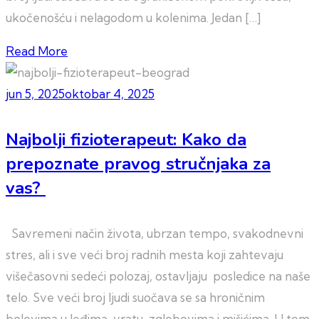
ukočenošću i nelagodom u kolenima. Jedan […]
Read More
jun 5, 2025
oktobar 4, 2025
Najbolji fizioterapeut: Kako da
prepoznate pravog stručnjaka za
vas?
Savremeni način života, ubrzan tempo, svakodnevni
stres, ali i sve veći broj radnih mesta koji zahtevaju
višečasovni sedeći polozaj, ostavljaju posledice na naše
telo. Sve veći broj ljudi suočava se sa hroničnim
bolovima u leđima, vratu, zglobovima i mišićima. U tom