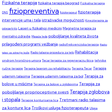
Fizikalna terapija
fizikalna terapija beograd
Fizikalna terapija
fiziopreventiva
fizioterapija
DNS
fizioterapeut
intervencije uma i tela
istraživačke mogućnosti
Kineziterapija za
Laseri u fizikalnoj medicini
Magnetna terapija za
osteoartritis
poboljšanje kvaliteta života
mentalno zdravlje
Masaža leđa
prilagođeni programi vežbanja
radiofrekvencijska terapija
Radio
Rehabilitacija
talasi za zdravlje kože
Radio talasna procedura za telo
sindrom hroničnog umora
Tecar terapija za regeneraciju tkiva
tehnike
Terapija
ručne terapije
Terapija laserom za rehabilitaciju
Terapija Tecar
Terapija za
Terapija udarnim talasima za bol
udarnim talasima
Terapija za
bolove u mišićima
Terapija za bolove u zglobovima
Terapija zglobova
poboljšanje proprioceptivne svesti
i stopala
Tretmani radio talasima
Terapije konturisanja lica
za konture lica
Troškovi usluga fizioterapeuta
Uloga