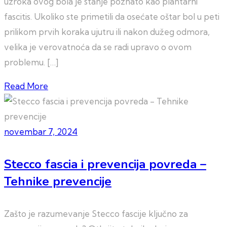
uzroka ovog bola je stanje poznato kao plantarni
fascitis. Ukoliko ste primetili da osećate oštar bol u peti
prilikom prvih koraka ujutru ili nakon dužeg odmora,
velika je verovatnoća da se radi upravo o ovom
problemu. […]
Read More
novembar 7, 2024
Stecco fascia i prevencija povreda –
Tehnike prevencije
Zašto je razumevanje Stecco fascije ključno za