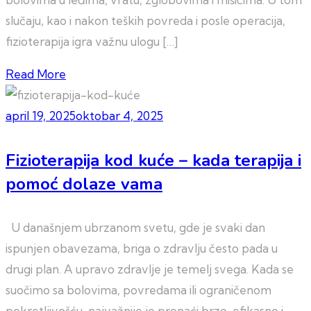
slučaju, kao i nakon teških povreda i posle operacija,
fizioterapija igra važnu ulogu […]
Read More
april 19, 2025
oktobar 4, 2025
Fizioterapija kod kuće – kada terapija i
pomoć dolaze vama
U današnjem ubrzanom svetu, gde je svaki dan
ispunjen obavezama, briga o zdravlju često pada u
drugi plan. A upravo zdravlje je temelj svega. Kada se
suočimo sa bolovima, povredama ili ograničenom
pokretljivošću, najvažnije je pronaći brzo, efikasno i –