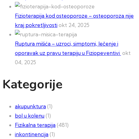
Fizioterapija kod osteoporoze – osteoporoza nije
kraj pokretljivosti
okt 24, 2025
Ruptura mišića – uzroci, simptomi, lečenje i
oporavak uz pravu terapiju u Fiziopeventivi
okt
04, 2025
Kategorije
akupunktura
(1)
bol u kolenu
(1)
Fizikalna terapija
(481)
inkontinencija
(1)