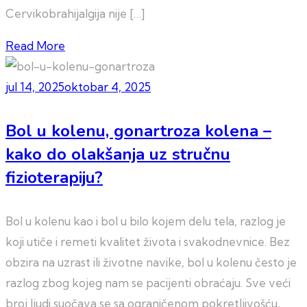
Cervikobrahijalgija nije […]
Read More
jul 14, 2025
oktobar 4, 2025
Bol u kolenu, gonartroza kolena –
kako do olakšanja uz stručnu
fizioterapiju?
Bol u kolenu kao i bol u bilo kojem delu tela, razlog je
koji utiče i remeti kvalitet života i svakodnevnice. Bez
obzira na uzrast ili životne navike, bol u kolenu često je
razlog zbog kojeg nam se pacijenti obraćaju. Sve veći
broj ljudi suočava se sa ograničenom pokretljivošću,