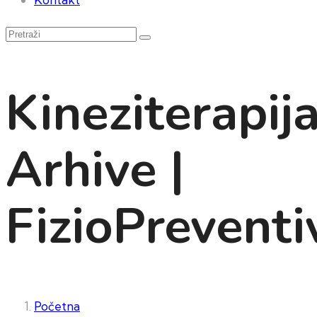
Kineziterapij
Arhive |
FizioPreventi
Početna