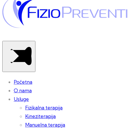
Početna
O nama
Usluge
Fizikalna terapija
Kineziterapija
Manuelna terapija