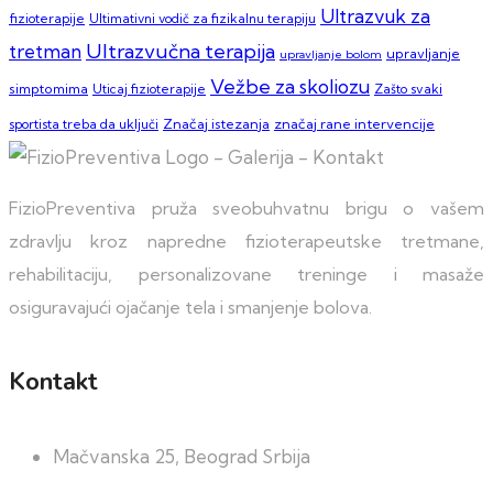
Ultrazvuk za
fizioterapije
Ultimativni vodič za fizikalnu terapiju
Ultrazvučna terapija
tretman
upravljanje
upravljanje bolom
Vežbe za skoliozu
simptomima
Zašto svaki
Uticaj fizioterapije
sportista treba da uključi
Značaj istezanja
značaj rane intervencije
FizioPreventiva pruža sveobuhvatnu brigu o vašem
zdravlju kroz napredne fizioterapeutske tretmane,
rehabilitaciju, personalizovane treninge i masaže
osiguravajući ojačanje tela i smanjenje bolova.
Kontakt
Mačvanska 25, Beograd Srbija