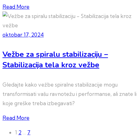
Read More
oktobar 17, 2024
Vežbe za spiralu stabilizaciju –
Stabilizacija tela kroz vežbe
Gledajte kako vežbe spiralne stabilizacije mogu
transformisati vašu ravnotežu i performanse, ali znate li
koje greške treba izbegavati?
Read More
Paginacija
1
2
…
7