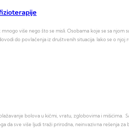
fizioterapije
t mnogo više nego što se misli. Osobama koje se sa njom su
odi do povlačenja iz društvenih situacija. Iako se o njoj r
blažavanje bolova u kičmi, vratu, zglobovima i mišićima. 
oga da sve više ljudi traži prirodna, neinvazivna rešenja za