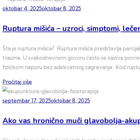
oktobar 4, 2025
oktobar 8, 2025
Ruptura mišića – uzroci, simptomi, leče
Šta je ruptura mišića? Ruptura mišića predstavlja parcij
traume. U svakodnevnom govoru često se naziva povreda mi
fizičkom naporu bez adekvatnog zagrevanja. Kod ruptur
Pročitaj više
septembar 17, 2025
oktobar 8, 2025
Ako vas hronično muči glavobolja-aku