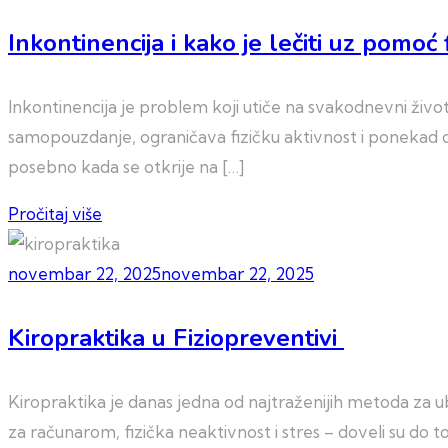
Inkontinencija i kako je lečiti uz pomoć 
Inkontinencija je problem koji utiče na svakodnevni živo
samopouzdanje, ograničava fizičku aktivnost i ponekad dov
posebno kada se otkrije na […]
Pročitaj više
novembar 22, 2025
novembar 22, 2025
Kiropraktika u Fiziopreventivi
Kiropraktika je danas jedna od najtraženijih metoda za u
za računarom, fizička neaktivnost i stres – doveli su do t