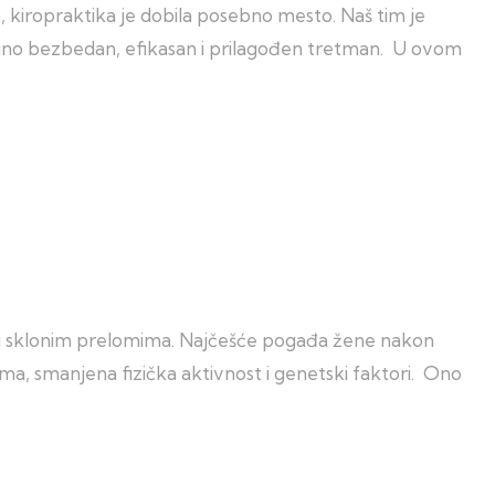
 kiropraktika je dobila posebno mesto. Naš tim je
otpuno bezbedan, efikasan i prilagođen tretman. U ovom
im i sklonim prelomima. Najčešće pogađa žene nakon
ma, smanjena fizička aktivnost i genetski faktori. Ono