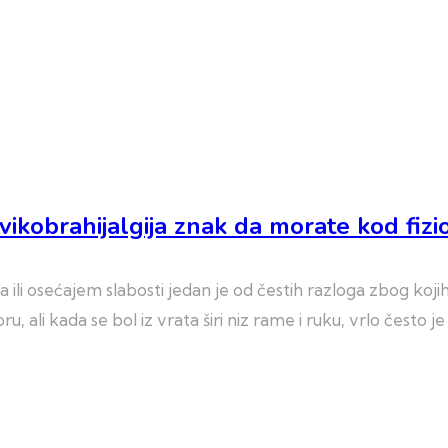
ervikobrahijalgija znak da morate kod fiz
li osećajem slabosti jedan je od čestih razloga zbog kojih 
 ali kada se bol iz vrata širi niz rame i ruku, vrlo često je 