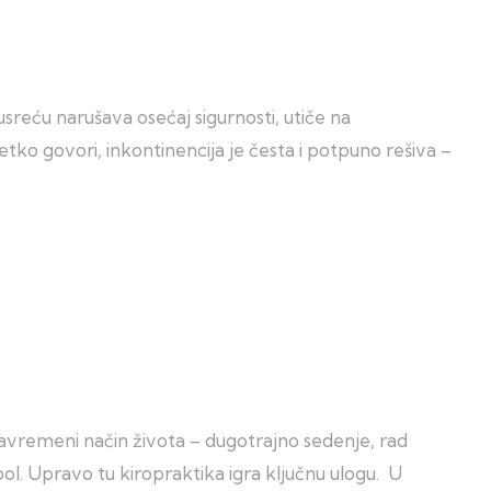
sreću narušava osećaj sigurnosti, utiče na
etko govori, inkontinencija je česta i potpuno rešiva –
Savremeni način života – dugotrajno sedenje, rad
 bol. Upravo tu kiropraktika igra ključnu ulogu. U