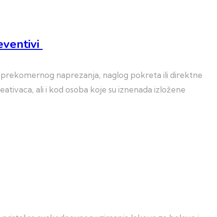
eventivi
ed prekomernog naprezanja, naglog pokreta ili direktne
ativaca, ali i kod osoba koje su iznenada izložene