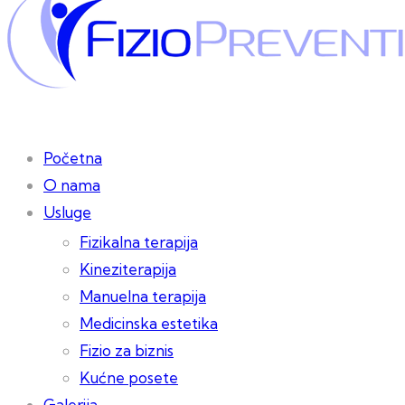
Početna
O nama
Usluge
Fizikalna terapija
Kineziterapija
Manuelna terapija
Medicinska estetika
Fizio za biznis
Kućne posete
Galerija