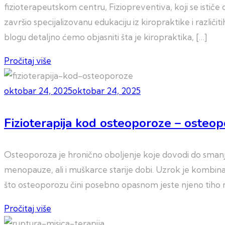
fizioterapeutskom centru, Fiziopreventiva, koji se isti
završio specijalizovanu edukaciju iz kiropraktike i raz
blogu detaljno ćemo objasniti šta je kiropraktika, […]
Pročitaj više
oktobar 24, 2025
oktobar 24, 2025
Fizioterapija kod osteoporoze – osteopor
Osteoporoza je hronično oboljenje koje dovodi do smanje
menopauze, ali i muškarce starije dobi. Uzrok je kombin
što osteoporozu čini posebno opasnom jeste njeno tiho
Pročitaj više