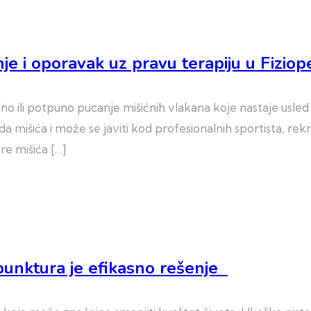
nje i oporavak uz pravu terapiju u Fiziop
alno ili potpuno pucanje mišićnih vlakana koje nastaje usl
šića i može se javiti kod profesionalnih sportista, rekre
e mišića […]
punktura je efikasno rešenje