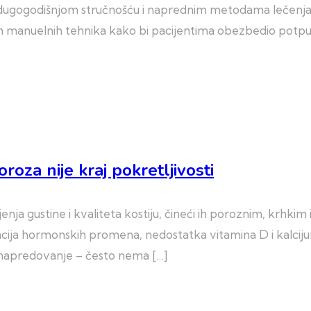
če dugogodišnjom stručnošću i naprednim metodama lečenja,
ličitih manuelnih tehnika kako bi pacijentima obezbedio p
oza nije kraj pokretljivosti
nja gustine i kvaliteta kostiju, čineći ih poroznim, krhk
acija hormonskih promena, nedostatka vitamina D i kalciju
 napredovanje – često nema […]