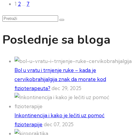
Paginacija
1
2
…
7
članaka
Pretraži
Poslednje sa bloga
Bol u vratu i trnjenje ruke – kada je
cervikobrahijalgija znak da morate kod
fizioterapeuta?
dec 29, 2025
Inkontinencija i kako je lečiti uz pomoć
fizioterapije
dec 07, 2025