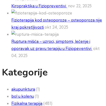
Kiropraktika u Fiziopreventivi
nov 22, 2025
Fizioterapija kod osteoporoze – osteoporoza nije
kraj pokretljivosti
okt 24, 2025
Ruptura mišića – uzroci, simptomi, lečenje i
oporavak uz pravu terapiju u Fiziopeventivi
okt
04, 2025
Kategorije
akupunktura
(1)
bol u kolenu
(1)
Fizikalna terapija
(481)