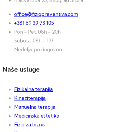
Mačvanska 25, Beograd Srbija
office@fiziopreventiva.com
+381 69 39 73 105
Pon - Pet: 08h - 20h
Subota: 08h - 17h
Nedelja: po dogovoru
Naše usluge
Fizikalna terapija
Kineziterapija
Manuelna terapija
Medicinska estetika
Fizio za biznis