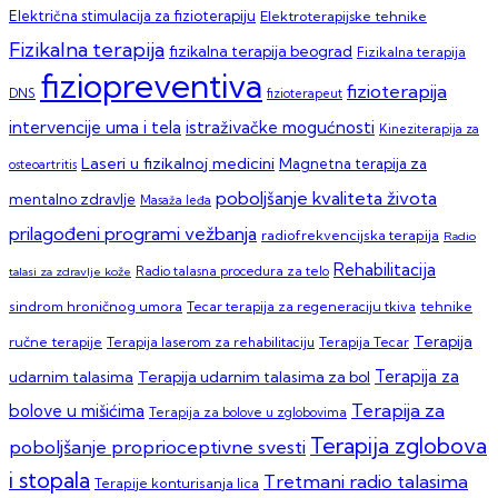
Električna stimulacija za fizioterapiju
Elektroterapijske tehnike
Fizikalna terapija
fizikalna terapija beograd
Fizikalna terapija
fiziopreventiva
fizioterapija
DNS
fizioterapeut
intervencije uma i tela
istraživačke mogućnosti
Kineziterapija za
Laseri u fizikalnoj medicini
Magnetna terapija za
osteoartritis
poboljšanje kvaliteta života
mentalno zdravlje
Masaža leđa
prilagođeni programi vežbanja
radiofrekvencijska terapija
Radio
Rehabilitacija
talasi za zdravlje kože
Radio talasna procedura za telo
sindrom hroničnog umora
Tecar terapija za regeneraciju tkiva
tehnike
Terapija
ručne terapije
Terapija laserom za rehabilitaciju
Terapija Tecar
Terapija za
Terapija udarnim talasima za bol
udarnim talasima
Terapija za
bolove u mišićima
Terapija za bolove u zglobovima
Terapija zglobova
poboljšanje proprioceptivne svesti
i stopala
Tretmani radio talasima
Terapije konturisanja lica