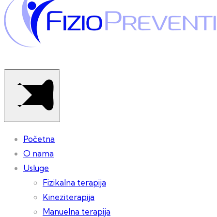
Početna
O nama
Usluge
Fizikalna terapija
Kineziterapija
Manuelna terapija