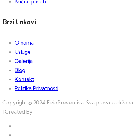
Kućne posete
Brzi linkovi
O nama
Usluge
Galerija
Blog
Kontakt
Politika Privatnosti
Copyright © 2024 FizioPreventiva. Sva prava zadržana
| Created By
Web Building Team