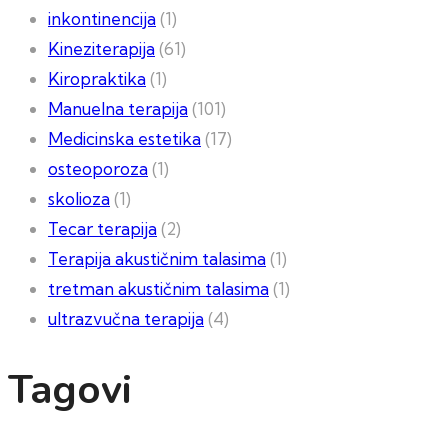
inkontinencija
(1)
Kineziterapija
(61)
Kiropraktika
(1)
Manuelna terapija
(101)
Medicinska estetika
(17)
osteoporoza
(1)
skolioza
(1)
Tecar terapija
(2)
Terapija akustičnim talasima
(1)
tretman akustičnim talasima
(1)
ultrazvučna terapija
(4)
Tagovi