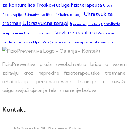
za konture lica
Troškovi usluga fizioterapeuta
Uloga
Ultrazvuk za
fizioterapije
Ultimativni vodič za fizikalnu terapiju
Ultrazvučna terapija
tretman
upravljanje
upravljanje bolom
Vežbe za skoliozu
simptomima
Zašto svaki
Uticaj fizioterapije
sportista treba da uključi
Značaj istezanja
značaj rane intervencije
FizioPreventiva pruža sveobuhvatnu brigu o vašem
zdravlju kroz napredne fizioterapeutske tretmane,
rehabilitaciju, personalizovane treninge i masaže
osiguravajući ojačanje tela i smanjenje bolova.
Kontakt