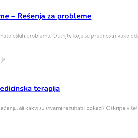
eme – Rešenja za probleme
atoloških problema. Otkrijte koje su prednosti i kako od
edicinska terapija
čenju, ali kakvi su stvarni rezultati i dokazi? Otkrijte više!