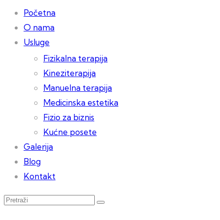
Početna
O nama
Usluge
Fizikalna terapija
Kineziterapija
Manuelna terapija
Medicinska estetika
Fizio za biznis
Kućne posete
Galerija
Blog
Kontakt