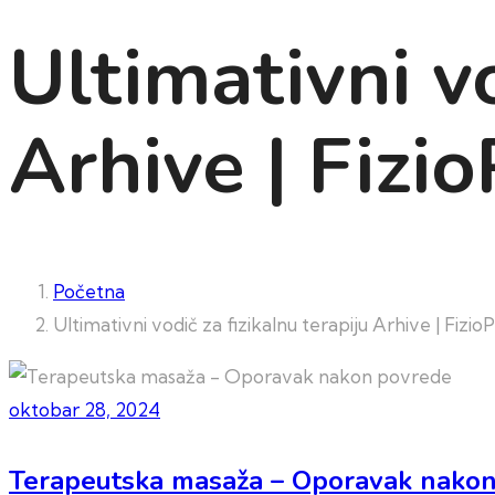
Ultimativni vo
Arhive | Fizi
Početna
Ultimativni vodič za fizikalnu terapiju Arhive | Fizi
oktobar 28, 2024
Terapeutska masaža – Oporavak nako