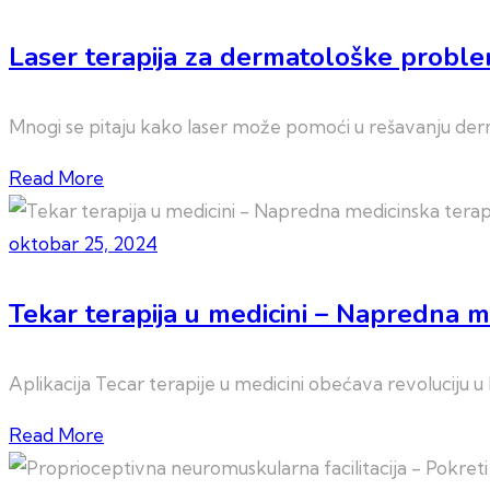
Laser terapija za dermatološke probl
Mnogi se pitaju kako laser može pomoći u rešavanju derm
Read More
oktobar 25, 2024
Tekar terapija u medicini – Napredna m
Aplikacija Tecar terapije u medicini obećava revoluciju u le
Read More