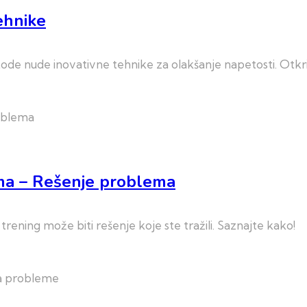
ehnike
metode nude inovativne tehnike za olakšanje napetosti. Ot
ima – Rešenje problema
trening može biti rešenje koje ste tražili. Saznajte kako!