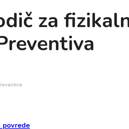
dič za fizikal
oPreventiva
oPreventiva
n povrede