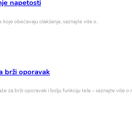
nje napetosti
e koje obećavaju olakšanje, saznajte više o…
a brži oporavak
 za brži oporavak i bolju funkciju tela – saznajte više o