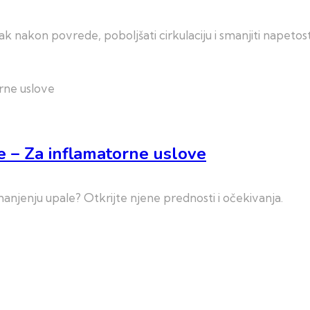
nakon povrede, poboljšati cirkulaciju i smanjiti napetost
e – Za inflamatorne uslove
anjenju upale? Otkrijte njene prednosti i očekivanja.