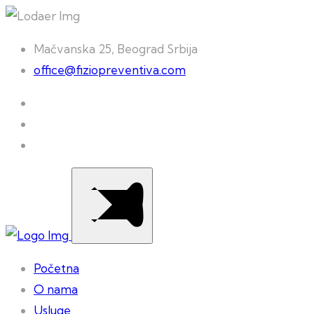
Mačvanska 25, Beograd Srbija
office@fiziopreventiva.com
Početna
O nama
Usluge