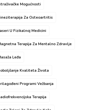
straživačke Mogućnosti
ineziterapija Za Osteoartritis
aseri U Fizikalnoj Medicini
agnetna Terapija Za Mentalno Zdravlje
asaža Leđa
oboljšanje Kvaliteta Života
rilagođeni Programi Vežbanja
adiofrekvencijska Terapija