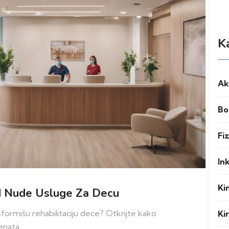
K
Ak
Bo
Fi
In
Ki
rad Nude Usluge Za Decu
nsformišu rehabilitaciju dece? Otkrijte kako
Ki
enata.