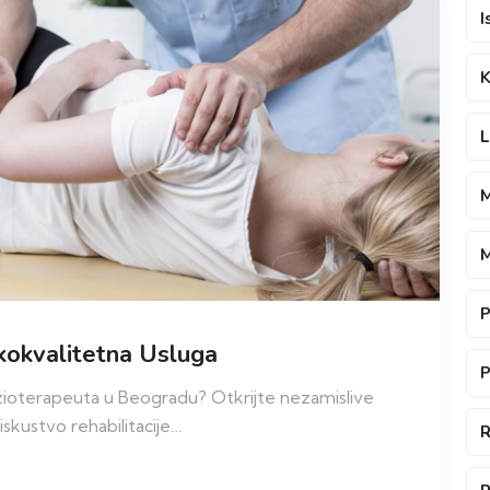
I
K
L
M
M
P
kokvalitetna Usluga
P
 fizioterapeuta u Beogradu? Otkrijte nezamislive
skustvo rehabilitacije…
R