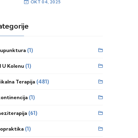
OKT 04, 2025
ategorije
(1)
upunktura
(1)
l U Kolenu
(481)
zikalna Terapija
(1)
kontinencija
(61)
neziterapija
(1)
ropraktika