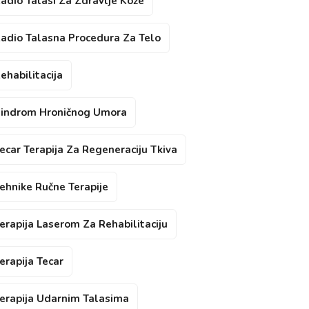
adio Talasi Za Zdravlje Kože
adio Talasna Procedura Za Telo
ehabilitacija
indrom Hroničnog Umora
ecar Terapija Za Regeneraciju Tkiva
ehnike Ručne Terapije
erapija Laserom Za Rehabilitaciju
erapija Tecar
erapija Udarnim Talasima