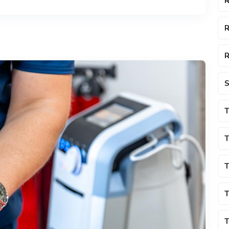
R
R
R
S
T
T
T
T
T