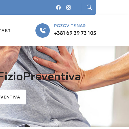
POZOVITE NAS:
TAKT
+381 69 39 73 105
 FizioPreventiva
REVENTIVA