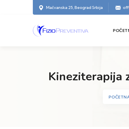
Mačvanska 25, Beograd Srbija
of
POČET
Kineziterapija 
POČETN