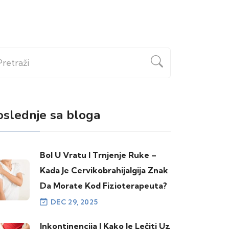
etraži
oslednje sa bloga
Bol U Vratu I Trnjenje Ruke –
Kada Je Cervikobrahijalgija Znak
Da Morate Kod Fizioterapeuta?
DEC 29, 2025
Inkontinencija I Kako Je Lečiti Uz