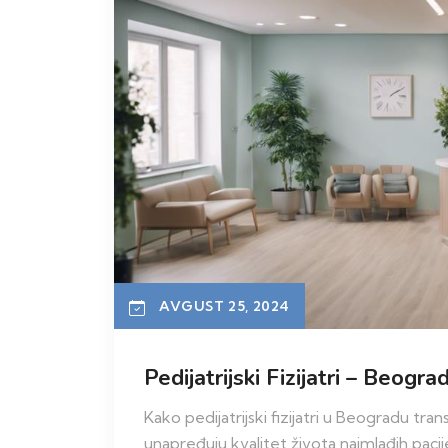
AVGUST 25, 2024
Pedijatrijski Fizijatri – Beog
Kako pedijatrijski fizijatri u Beogradu tra
unapređuju kvalitet života najmlađih pacij