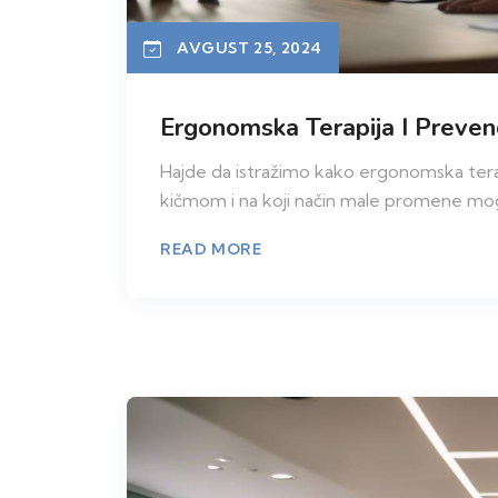
AVGUST 25, 2024
Ergonomska Terapija I Preve
Hajde da istražimo kako ergonomska tera
kičmom i na koji način male promene mogu 
READ MORE