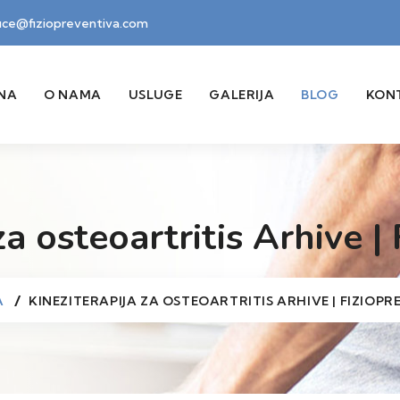
fice@fiziopreventiva.com
NA
O NAMA
USLUGE
GALERIJA
BLOG
KON
za osteoartritis Arhive |
A
KINEZITERAPIJA ZA OSTEOARTRITIS ARHIVE | FIZIOP