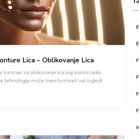
T
E
E
nture Lica – Oblikovanje Lica
F
i tretman za oblikovanje lica koji koristi radio
F
va tehnologija može transformisati vaš izgled!
F
F
I