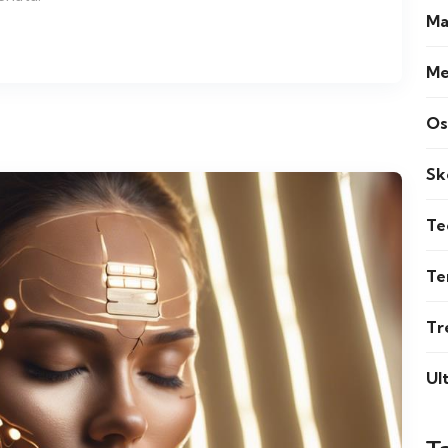
Ma
Me
Os
Sk
Te
Te
Tr
Ul