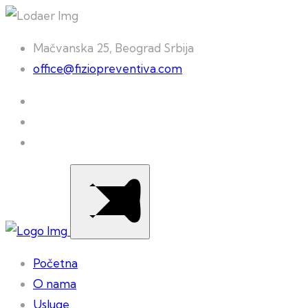
Mačvanska 25, Beograd Srbija
office@fiziopreventiva.com
Početna
O nama
Usluge