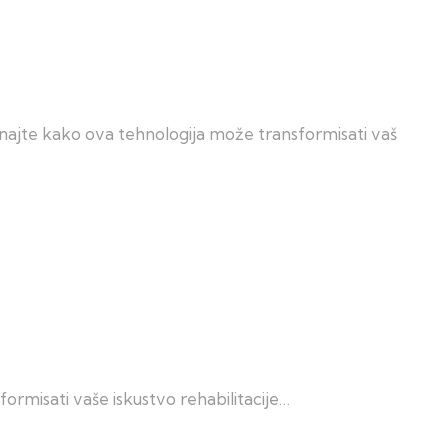
saznajte kako ova tehnologija može transformisati vaš
ormisati vaše iskustvo rehabilitacije…