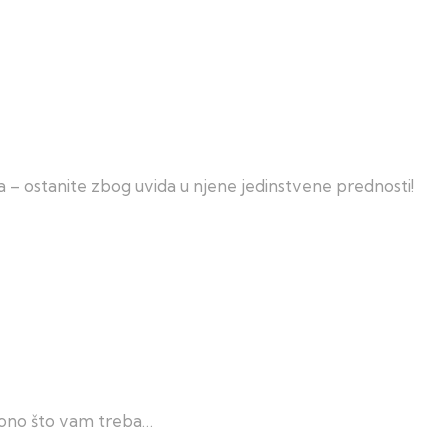
a – ostanite zbog uvida u njene jedinstvene prednosti!
š ono što vam treba…