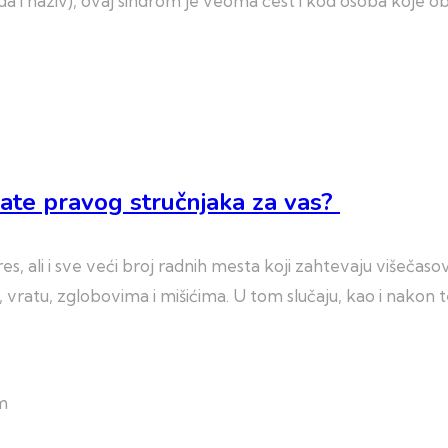
uda i naziv), ovaj sindrom je veoma čest i kod osoba koje 
nate pravog stručnjaka za vas?
ali i sve veći broj radnih mesta koji zahtevaju višečasovn
 vratu, zglobovima i mišićima. U tom slučaju, kao i nakon t