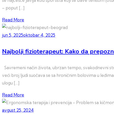
se najčešće javlja kod sportista koji se bave tenisom (ot
– poput […]
Read More
jun 5, 2025
oktobar 4, 2025
Najbolji fizioterapeut: Kako da prepoz
Savremeni način života, ubrzan tempo, svakodnevni stres, 
veći broj ljudi suočava se sa hroničnim bolovima u leđima,
ulogu […]
Read More
avgust 25, 2024