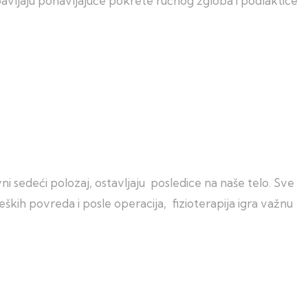
obavljaju ponavljajuće pokrete ručnog zgloba i podlaktice
i sedeći polozaj, ostavljaju posledice na naše telo. Sve
eških povreda i posle operacija, fizioterapija igra važnu