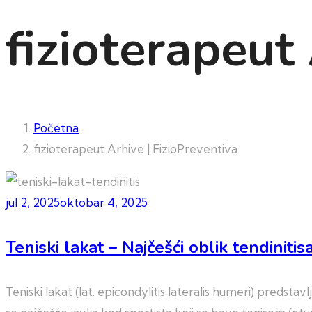
fizioterapeut
Početna
fizioterapeut Arhive | FizioPreventiva
jul 2, 2025
oktobar 4, 2025
Teniski lakat – Najčešći oblik tendiniti
Teniski lakat (lat. epicondylitis lateralis humeri) predsta