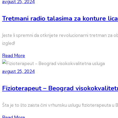
avgust 25, 2024
Tretmani radio talasima za konture lica
Jeste li spremni da otkrijete revolucionarni tretman za ob
izgled!
Read More
avgust 25, 2024
Fizioterapeut – Beograd visokokvalite
Šta je to što zaista čini vrhunsku uslugu fizioterapeuta 
Read More