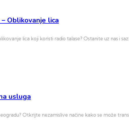
 – Oblikovanje lica
likovanje lica koji koristi radio talase? Ostanite uz nas i 
tna usluga
u Beogradu? Otkrijte nezamislive načine kako se može transf