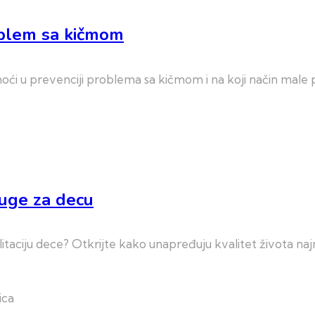
oblem sa kičmom
i u prevenciji problema sa kičmom i na koji način male p
sluge za decu
ilitaciju dece? Otkrijte kako unapređuju kvalitet života na