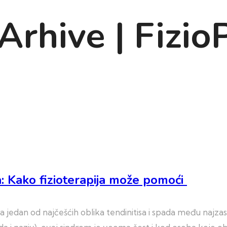
 Arhive | Fizio
sa: Kako fizioterapija može pomoći
vlja jedan od najčešćih oblika tendinitisa i spada među najza