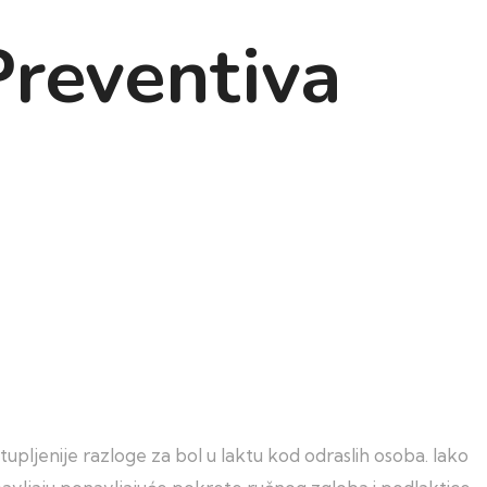
Preventiva
stupljenije razloge za bol u laktu kod odraslih osoba. Iako