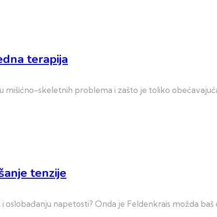
edna terapija
ju mišićno-skeletnih problema i zašto je toliko obećavajuć
šanje tenzije
ća i oslobađanju napetosti? Onda je Feldenkrais možda ba