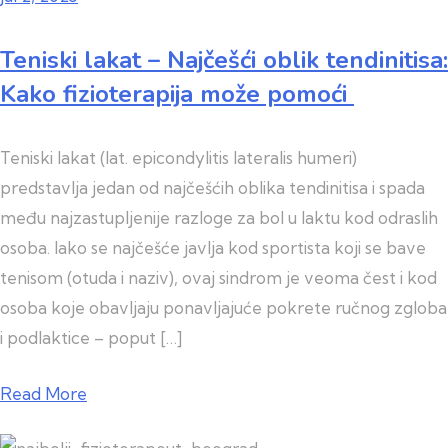
Teniski lakat – Najčešći oblik tendinitisa:
Kako fizioterapija može pomoći
Teniski lakat (lat. epicondylitis lateralis humeri)
predstavlja jedan od najčešćih oblika tendinitisa i spada
među najzastupljenije razloge za bol u laktu kod odraslih
osoba. Iako se najčešće javlja kod sportista koji se bave
tenisom (otuda i naziv), ovaj sindrom je veoma čest i kod
osoba koje obavljaju ponavljajuće pokrete ručnog zgloba
i podlaktice – poput […]
Read More