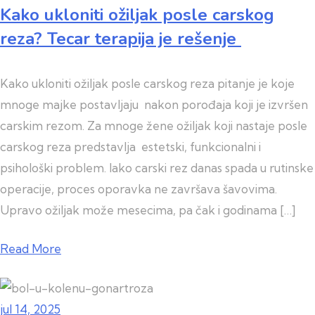
Kako ukloniti ožiljak posle carskog
reza? Tecar terapija je rešenje
Kako ukloniti ožiljak posle carskog reza pitanje je koje
mnoge majke postavljaju nakon porođaja koji je izvršen
carskim rezom. Za mnoge žene ožiljak koji nastaje posle
carskog reza predstavlja estetski, funkcionalni i
psihološki problem. Iako carski rez danas spada u rutinske
operacije, proces oporavka ne završava šavovima.
Upravo ožiljak može mesecima, pa čak i godinama […]
Read More
jul 14, 2025