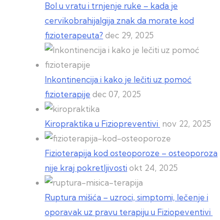
Bol u vratu i trnjenje ruke – kada je
cervikobrahijalgija znak da morate kod
fizioterapeuta?
dec 29, 2025
Inkontinencija i kako je lečiti uz pomoć
fizioterapije
dec 07, 2025
Kiropraktika u Fiziopreventivi
nov 22, 2025
Fizioterapija kod osteoporoze – osteoporoza
nije kraj pokretljivosti
okt 24, 2025
Ruptura mišića – uzroci, simptomi, lečenje i
oporavak uz pravu terapiju u Fiziopeventivi