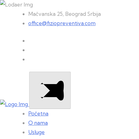
Mačvanska 25, Beograd Srbija
office@fiziopreventiva.com
Početna
O nama
Usluge