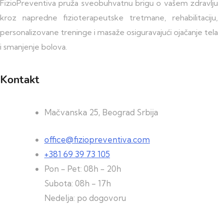
FizioPreventiva pruža sveobuhvatnu brigu o vašem zdravlju
kroz napredne fizioterapeutske tretmane, rehabilitaciju,
personalizovane treninge i masaže osiguravajući ojačanje tela
i smanjenje bolova.
Kontakt
Mačvanska 25, Beograd Srbija
office@fiziopreventiva.com
+381 69 39 73 105
Pon - Pet: 08h - 20h
Subota: 08h - 17h
Nedelja: po dogovoru