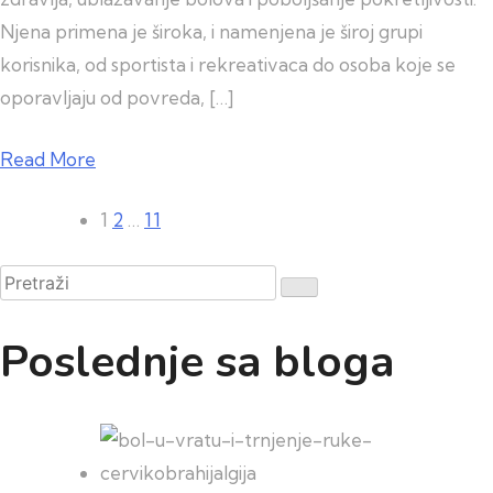
Njena primena je široka, i namenjena je široj grupi
korisnika, od sportista i rekreativaca do osoba koje se
oporavljaju od povreda, […]
Read More
Paginacija
1
2
…
11
članaka
Pretraži
Poslednje sa bloga