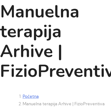
Manuelna
terapija
Arhive |
FizioPreventi
Početna
Manuelna terapija Arhive | FizioPreventiva