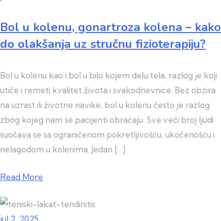
Bol u kolenu, gonartroza kolena – kako
do olakšanja uz stručnu fizioterapiju?
Bol u kolenu kao i bol u bilo kojem delu tela, razlog je koji
utiče i remeti kvalitet života i svakodnevnice. Bez obzira
na uzrast ili životne navike, bol u kolenu često je razlog
zbog kojeg nam se pacijenti obraćaju. Sve veći broj ljudi
suočava se sa ograničenom pokretljivošću, ukočenošću i
nelagodom u kolenima. Jedan […]
Read More
jul 2, 2025