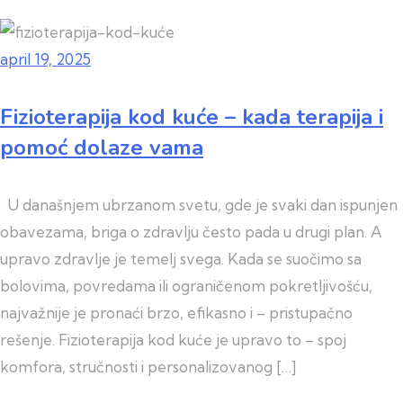
april 19, 2025
Fizioterapija kod kuće – kada terapija i
pomoć dolaze vama
U današnjem ubrzanom svetu, gde je svaki dan ispunjen
obavezama, briga o zdravlju često pada u drugi plan. A
upravo zdravlje je temelj svega. Kada se suočimo sa
bolovima, povredama ili ograničenom pokretljivošću,
najvažnije je pronaći brzo, efikasno i – pristupačno
rešenje. Fizioterapija kod kuće je upravo to – spoj
komfora, stručnosti i personalizovanog […]