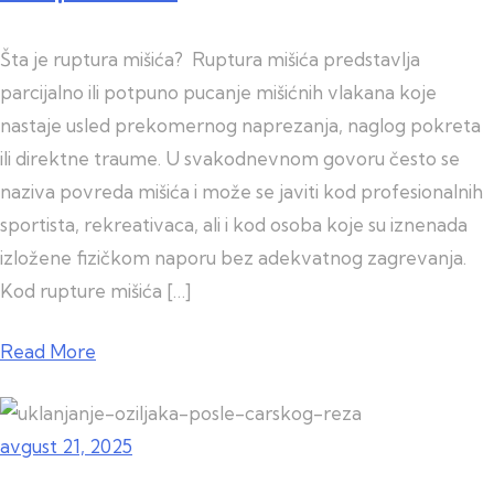
Šta je ruptura mišića? Ruptura mišića predstavlja
parcijalno ili potpuno pucanje mišićnih vlakana koje
nastaje usled prekomernog naprezanja, naglog pokreta
ili direktne traume. U svakodnevnom govoru često se
naziva povreda mišića i može se javiti kod profesionalnih
sportista, rekreativaca, ali i kod osoba koje su iznenada
izložene fizičkom naporu bez adekvatnog zagrevanja.
Kod rupture mišića […]
Read More
avgust 21, 2025