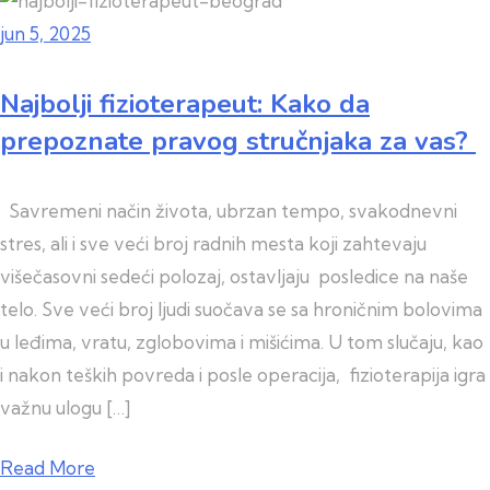
jun 5, 2025
Najbolji fizioterapeut: Kako da
prepoznate pravog stručnjaka za vas?
Savremeni način života, ubrzan tempo, svakodnevni
stres, ali i sve veći broj radnih mesta koji zahtevaju
višečasovni sedeći polozaj, ostavljaju posledice na naše
telo. Sve veći broj ljudi suočava se sa hroničnim bolovima
u leđima, vratu, zglobovima i mišićima. U tom slučaju, kao
i nakon teških povreda i posle operacija, fizioterapija igra
važnu ulogu […]
Read More