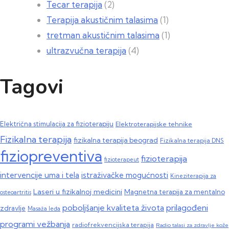
Tecar terapija
(2)
Terapija akustičnim talasima
(1)
tretman akustičnim talasima
(1)
ultrazvučna terapija
(4)
Tagovi
Električna stimulacija za fizioterapiju
Elektroterapijske tehnike
Fizikalna terapija
fizikalna terapija beograd
Fizikalna terapija DNS
fiziopreventiva
fizioterapija
fizioterapeut
intervencije uma i tela
istraživačke mogućnosti
Kineziterapija za
Laseri u fizikalnoj medicini
Magnetna terapija za mentalno
osteoartritis
poboljšanje kvaliteta života
prilagođeni
zdravlje
Masaža leđa
programi vežbanja
radiofrekvencijska terapija
Radio talasi za zdravlje kože