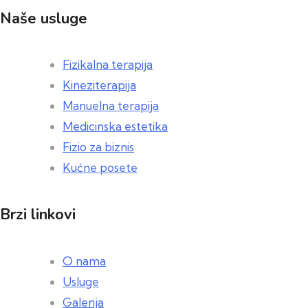
Naše usluge
Fizikalna terapija
Kineziterapija
Manuelna terapija
Medicinska estetika
Fizio za biznis
Kućne posete
Brzi linkovi
O nama
Usluge
Galerija