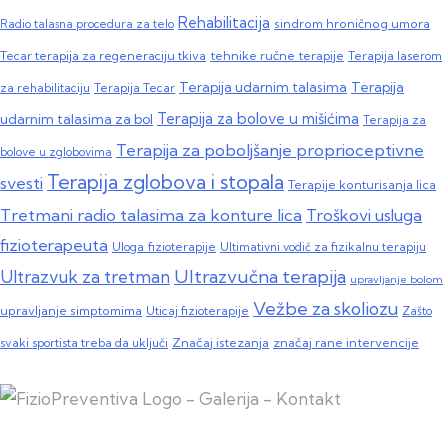
Rehabilitacija
sindrom hroničnog umora
Radio talasna procedura za telo
Tecar terapija za regeneraciju tkiva
tehnike ručne terapije
Terapija laserom
Terapija
Terapija udarnim talasima
za rehabilitaciju
Terapija Tecar
Terapija za bolove u mišićima
udarnim talasima za bol
Terapija za
Terapija za poboljšanje proprioceptivne
bolove u zglobovima
Terapija zglobova i stopala
svesti
Terapije konturisanja lica
Tretmani radio talasima za konture lica
Troškovi usluga
fizioterapeuta
Uloga fizioterapije
Ultimativni vodič za fizikalnu terapiju
Ultrazvučna terapija
Ultrazvuk za tretman
upravljanje bolom
Vežbe za skoliozu
upravljanje simptomima
Zašto
Uticaj fizioterapije
svaki sportista treba da uključi
Značaj istezanja
značaj rane intervencije