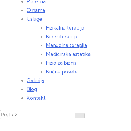
Početna
O nama
Usluge
Fizikalna terapija
Kineziterapija
Manuelna terapija
Medicinska estetika
Fizio za biznis
Kućne posete
Galerija
Blog
Kontakt