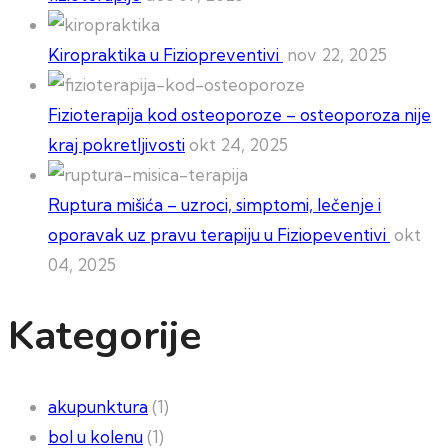
Kiropraktika u Fiziopreventivi
nov 22, 2025
Fizioterapija kod osteoporoze – osteoporoza nije
kraj pokretljivosti
okt 24, 2025
Ruptura mišića – uzroci, simptomi, lečenje i
oporavak uz pravu terapiju u Fiziopeventivi
okt
04, 2025
Kategorije
akupunktura
(1)
bol u kolenu
(1)