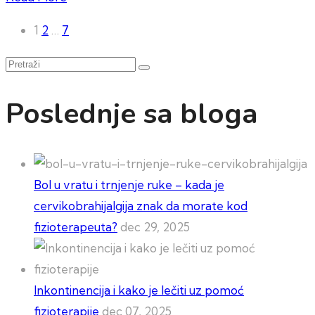
Paginacija
1
2
…
7
članaka
Pretraži
Poslednje sa bloga
Bol u vratu i trnjenje ruke – kada je
cervikobrahijalgija znak da morate kod
fizioterapeuta?
dec 29, 2025
Inkontinencija i kako je lečiti uz pomoć
fizioterapije
dec 07, 2025