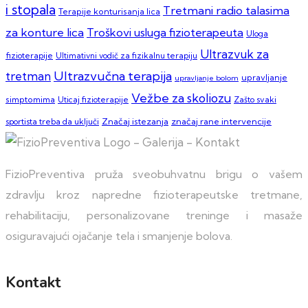
i stopala
Tretmani radio talasima
Terapije konturisanja lica
za konture lica
Troškovi usluga fizioterapeuta
Uloga
Ultrazvuk za
fizioterapije
Ultimativni vodič za fizikalnu terapiju
Ultrazvučna terapija
tretman
upravljanje
upravljanje bolom
Vežbe za skoliozu
simptomima
Zašto svaki
Uticaj fizioterapije
sportista treba da uključi
Značaj istezanja
značaj rane intervencije
FizioPreventiva pruža sveobuhvatnu brigu o vašem
zdravlju kroz napredne fizioterapeutske tretmane,
rehabilitaciju, personalizovane treninge i masaže
osiguravajući ojačanje tela i smanjenje bolova.
Kontakt