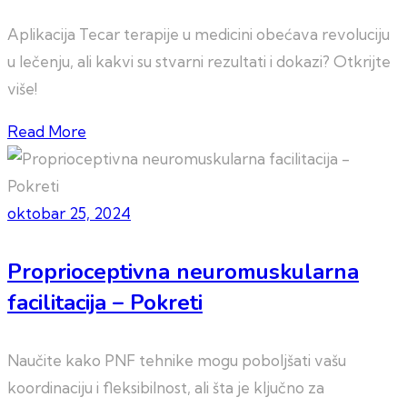
Aplikacija Tecar terapije u medicini obećava revoluciju
u lečenju, ali kakvi su stvarni rezultati i dokazi? Otkrijte
više!
Read More
oktobar 25, 2024
Proprioceptivna neuromuskularna
facilitacija – Pokreti
Naučite kako PNF tehnike mogu poboljšati vašu
koordinaciju i fleksibilnost, ali šta je ključno za