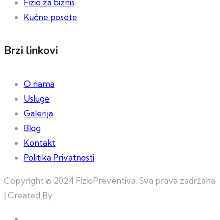
Fizio za biznis
Kućne posete
Brzi linkovi
O nama
Usluge
Galerija
Blog
Kontakt
Politika Privatnosti
Copyright © 2024 FizioPreventiva. Sva prava zadržana
| Created By
Web Building Team