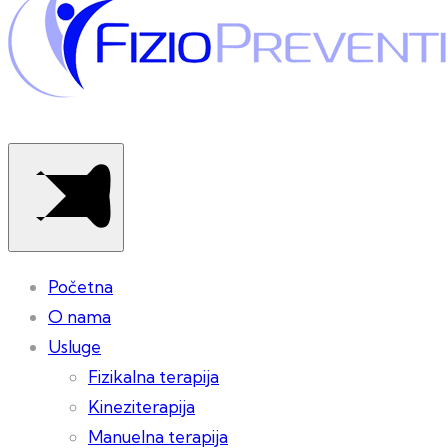
Početna
O nama
Usluge
Fizikalna terapija
Kineziterapija
Manuelna terapija