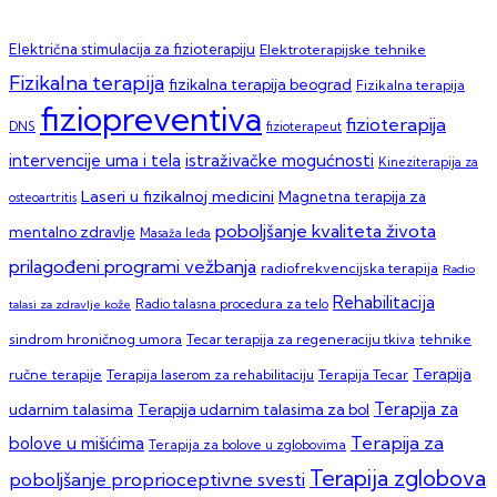
Električna stimulacija za fizioterapiju
Elektroterapijske tehnike
Fizikalna terapija
fizikalna terapija beograd
Fizikalna terapija
fiziopreventiva
fizioterapija
DNS
fizioterapeut
intervencije uma i tela
istraživačke mogućnosti
Kineziterapija za
Laseri u fizikalnoj medicini
Magnetna terapija za
osteoartritis
poboljšanje kvaliteta života
mentalno zdravlje
Masaža leđa
prilagođeni programi vežbanja
radiofrekvencijska terapija
Radio
Rehabilitacija
talasi za zdravlje kože
Radio talasna procedura za telo
sindrom hroničnog umora
Tecar terapija za regeneraciju tkiva
tehnike
Terapija
ručne terapije
Terapija laserom za rehabilitaciju
Terapija Tecar
Terapija za
Terapija udarnim talasima za bol
udarnim talasima
Terapija za
bolove u mišićima
Terapija za bolove u zglobovima
Terapija zglobova
poboljšanje proprioceptivne svesti