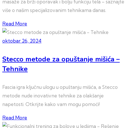
masaže za brži oporavak i bolju funkciju tela – saznajte
više o našim specijalizovanim tehnikama danas.
Read More
oktobar 26, 2024
Stecco metode za opuštanje mišića –
Tehnike
Fascia igra ključnu ulogu u opuštanju mišića, a Stecco
metode nude inovativne tehnike za olakšanje
napetosti. Otkrijte kako vam mogu pomoći!
Read More