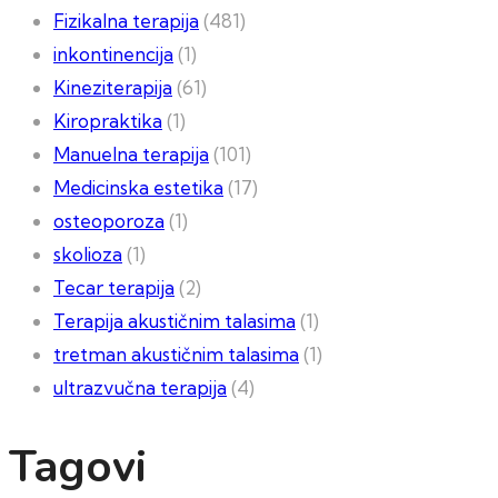
Fizikalna terapija
(481)
inkontinencija
(1)
Kineziterapija
(61)
Kiropraktika
(1)
Manuelna terapija
(101)
Medicinska estetika
(17)
osteoporoza
(1)
skolioza
(1)
Tecar terapija
(2)
Terapija akustičnim talasima
(1)
tretman akustičnim talasima
(1)
ultrazvučna terapija
(4)
Tagovi