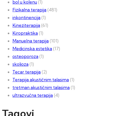
bol u kolenu
(1)
Fizikalna terapija
(481)
inkontinencija
(1)
Kineziterapija
(61)
Kiropraktika
(1)
Manuelna terapija
(101)
Medicinska estetika
(17)
osteoporoza
(1)
skolioza
(1)
Tecar terapija
(2)
Terapija akustičnim talasima
(1)
tretman akustičnim talasima
(1)
ultrazvučna terapija
(4)
Tagovi