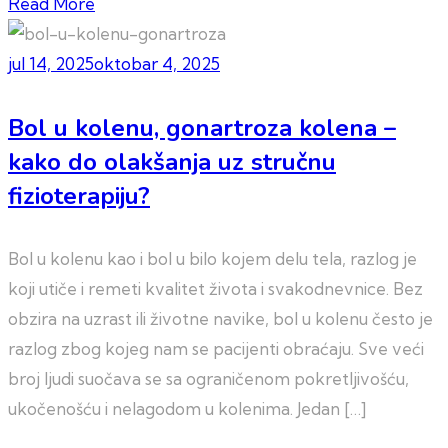
Read More
jul 14, 2025
oktobar 4, 2025
Bol u kolenu, gonartroza kolena –
kako do olakšanja uz stručnu
fizioterapiju?
Bol u kolenu kao i bol u bilo kojem delu tela, razlog je
koji utiče i remeti kvalitet života i svakodnevnice. Bez
obzira na uzrast ili životne navike, bol u kolenu često je
razlog zbog kojeg nam se pacijenti obraćaju. Sve veći
broj ljudi suočava se sa ograničenom pokretljivošću,
ukočenošću i nelagodom u kolenima. Jedan […]