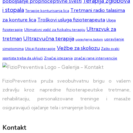
Terapija zglobova
poboljšanje proprioceptivne svesti
i stopala
Tretmani radio talasima
Terapije konturisanja lica
za konture lica
Troškovi usluga fizioterapeuta
Uloga
Ultrazvuk za
fizioterapije
Ultimativni vodič za fizikalnu terapiju
Ultrazvučna terapija
tretman
upravljanje
upravljanje bolom
Vežbe za skoliozu
simptomima
Zašto svaki
Uticaj fizioterapije
sportista treba da uključi
Značaj istezanja
značaj rane intervencije
FizioPreventiva pruža sveobuhvatnu brigu o vašem
zdravlju kroz napredne fizioterapeutske tretmane,
rehabilitaciju, personalizovane treninge i masaže
osiguravajući ojačanje tela i smanjenje bolova.
Kontakt