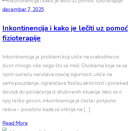
decembar 7, 2025
Inkontinencija i kako je lečiti uz pomoć
fizioterapije
Inkontinencija je problem koji utiče na svakodnevni
život mnogo više nego što se misli. Osobama koje se sa
njom susreću narušava osećaj sigurnosti, utiče na
samopouzdanje, ograničava fizičku aktivnost i ponekad
dovodi do povlačenja iz društvenih situacija. Iako se o
njoj retko govori, inkontinencija je česta i potpuno
rešiva – posebno kada se otkrije na […]
Read More