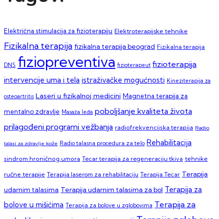
Električna stimulacija za fizioterapiju
Elektroterapijske tehnike
Fizikalna terapija
fizikalna terapija beograd
Fizikalna terapija
fiziopreventiva
fizioterapija
DNS
fizioterapeut
intervencije uma i tela
istraživačke mogućnosti
Kineziterapija za
Laseri u fizikalnoj medicini
Magnetna terapija za
osteoartritis
poboljšanje kvaliteta života
mentalno zdravlje
Masaža leđa
prilagođeni programi vežbanja
radiofrekvencijska terapija
Radio
Rehabilitacija
talasi za zdravlje kože
Radio talasna procedura za telo
sindrom hroničnog umora
Tecar terapija za regeneraciju tkiva
tehnike
Terapija
ručne terapije
Terapija laserom za rehabilitaciju
Terapija Tecar
Terapija za
Terapija udarnim talasima za bol
udarnim talasima
Terapija za
bolove u mišićima
Terapija za bolove u zglobovima