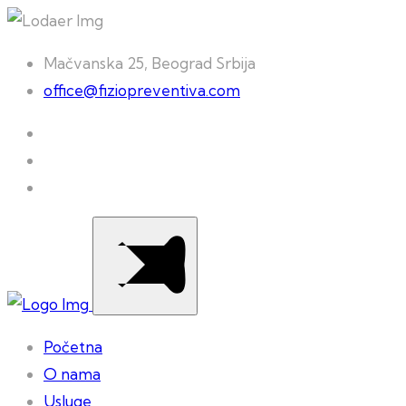
Mačvanska 25, Beograd Srbija
office@fiziopreventiva.com
Početna
O nama
Usluge