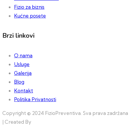
Fizio za biznis
Kućne posete
Brzi linkovi
O nama
Usluge
Galerija
Blog
Kontakt
Politika Privatnosti
Copyright © 2024 FizioPreventiva. Sva prava zadržana
| Created By
Web Building Team