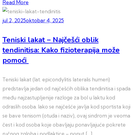
Read More
jul 2, 2025
oktobar 4, 2025
Teniski lakat – Najčešći oblik
tendinitisa: Kako fizioterapija može
pomoći
Teniski lakat (lat. epicondylitis lateralis humeri)
predstavlja jedan od najčešćih oblika tendinitisa i spada
među najzastupljenije razloge za bol u laktu kod
odraslih osoba. Iako se najčešće javlja kod sportista koji
se bave tenisom (otuda i naziv), ovaj sindrom je veoma
čest i kod osoba koje obavljaju ponavljajuće pokrete
ručnog zgloba i podlaktice – poput […]