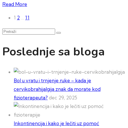
Read More
Paginacija
1
2
…
11
članaka
Pretraži
Poslednje sa bloga
Bol u vratu i trnjenje ruke – kada je
cervikobrahijalgija znak da morate kod
fizioterapeuta?
dec 29, 2025
Inkontinencija i kako je lečiti uz pomoć