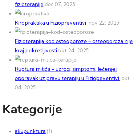
fizioterapije
dec 07, 2025
Kiropraktika u Fiziopreventivi
nov 22, 2025
Fizioterapija kod osteoporoze – osteoporoza nije
kraj pokretljivosti
okt 24, 2025
Ruptura mišića – uzroci, simptomi, lečenje i
oporavak uz pravu terapiju u Fiziopeventivi
okt
04, 2025
Kategorije
akupunktura
(1)