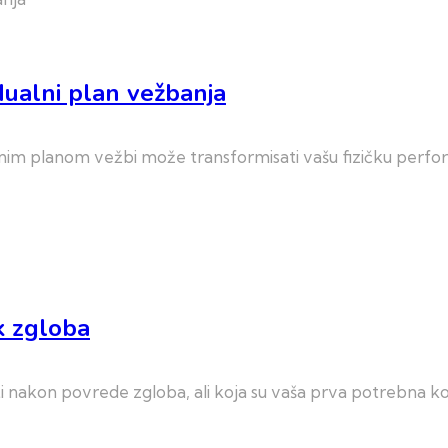
idualni plan vežbanja
lnim planom vežbi može transformisati vašu fizičku perform
k zgloba
sti nakon povrede zgloba, ali koja su vaša prva potrebna 