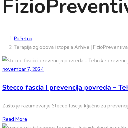
FizioPreventi
Početna
Terapija zglobova i stopala Arhive | FizioPreventiva
novembar 7, 2024
Stecco fascia i prevencija povreda – Te
Zašto je razumevanje Stecco fascije ključno za prevencij
Read More