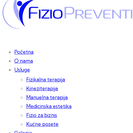
Početna
O nama
Usluge
Fizikalna terapija
Kineziterapija
Manuelna terapija
Medicinska estetika
Fizio za biznis
Kućne posete
Galerija