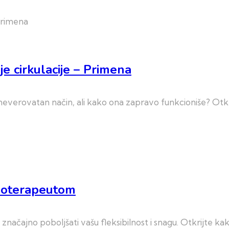
e cirkulacije – Primena
neverovatan način, ali kako ona zapravo funkcioniše? Otkri
zioterapeutom
ačajno poboljšati vašu fleksibilnost i snagu. Otkrijte kak