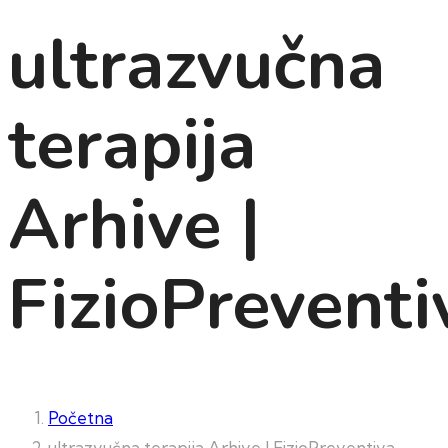
ultrazvučna
terapija
Arhive |
FizioPreventi
Početna
ultrazvučna terapija Arhive | FizioPreventiva