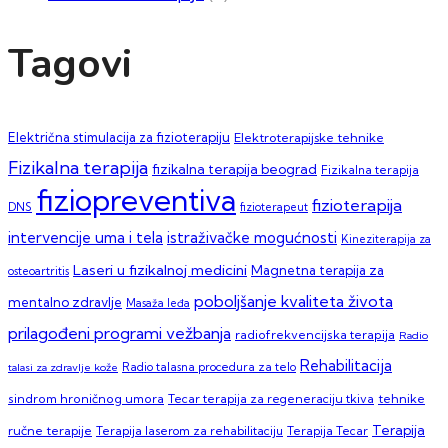
Tagovi
Električna stimulacija za fizioterapiju
Elektroterapijske tehnike
Fizikalna terapija
fizikalna terapija beograd
Fizikalna terapija
fiziopreventiva
fizioterapija
DNS
fizioterapeut
intervencije uma i tela
istraživačke mogućnosti
Kineziterapija za
Laseri u fizikalnoj medicini
Magnetna terapija za
osteoartritis
poboljšanje kvaliteta života
mentalno zdravlje
Masaža leđa
prilagođeni programi vežbanja
radiofrekvencijska terapija
Radio
Rehabilitacija
talasi za zdravlje kože
Radio talasna procedura za telo
sindrom hroničnog umora
Tecar terapija za regeneraciju tkiva
tehnike
Terapija
ručne terapije
Terapija laserom za rehabilitaciju
Terapija Tecar