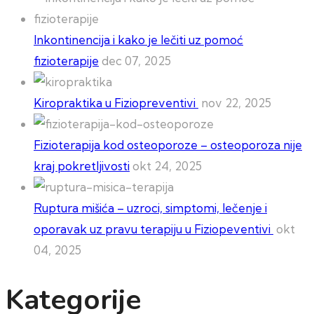
Inkontinencija i kako je lečiti uz pomoć
fizioterapije
dec 07, 2025
Kiropraktika u Fiziopreventivi
nov 22, 2025
Fizioterapija kod osteoporoze – osteoporoza nije
kraj pokretljivosti
okt 24, 2025
Ruptura mišića – uzroci, simptomi, lečenje i
oporavak uz pravu terapiju u Fiziopeventivi
okt
04, 2025
Kategorije