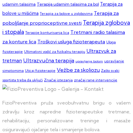
Terapija za
Terapija udarnim talasima za bol
udarnim talasima
Terapija za
bolove u mišićima
Terapija za bolove u zglobovima
Terapija zglobova
poboljšanje proprioceptivne svesti
i stopala
Tretmani radio talasima
Terapije konturisanja lica
za konture lica
Troškovi usluga fizioterapeuta
Uloga
Ultrazvuk za
fizioterapije
Ultimativni vodič za fizikalnu terapiju
Ultrazvučna terapija
tretman
upravljanje
upravljanje bolom
Vežbe za skoliozu
simptomima
Zašto svaki
Uticaj fizioterapije
sportista treba da uključi
Značaj istezanja
značaj rane intervencije
FizioPreventiva pruža sveobuhvatnu brigu o vašem
zdravlju kroz napredne fizioterapeutske tretmane,
rehabilitaciju, personalizovane treninge i masaže
osiguravajući ojačanje tela i smanjenje bolova.