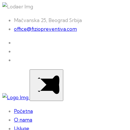
Mačvanska 25, Beograd Srbija
office@fiziopreventiva.com
Početna
O nama
Usluge