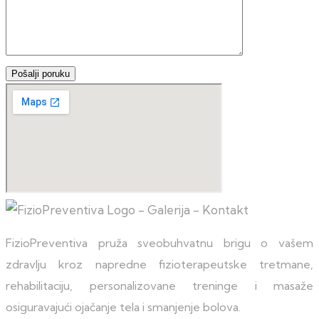
FizioPreventiva pruža sveobuhvatnu brigu o vašem
zdravlju kroz napredne fizioterapeutske tretmane,
rehabilitaciju, personalizovane treninge i masaže
osiguravajući ojačanje tela i smanjenje bolova.