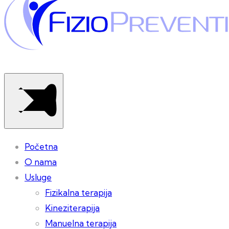
Početna
O nama
Usluge
Fizikalna terapija
Kineziterapija
Manuelna terapija