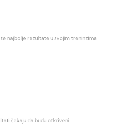
e najbolje rezultate u svojim treninzima.
tati čekaju da budu otkriveni.