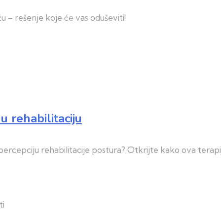
u – rešenje koje će vas oduševiti!
u rehabilitaciju
ercepciju rehabilitacije postura? Otkrijte kako ova terapi