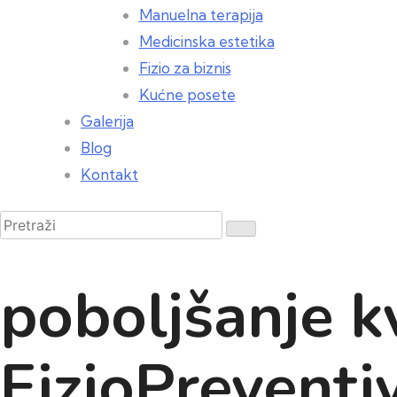
Manuelna terapija
Medicinska estetika
Fizio za biznis
Kućne posete
Galerija
Blog
Kontakt
poboljšanje kv
FizioPreventi