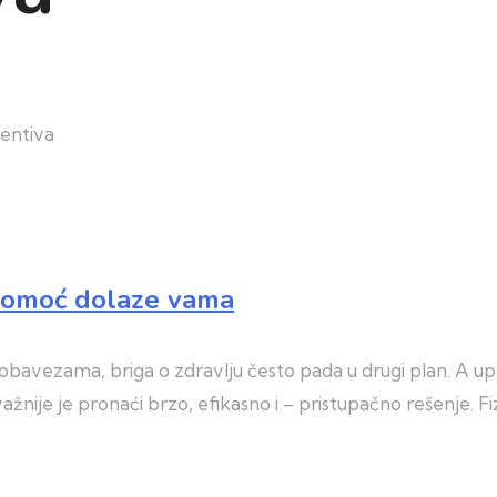
ventiva
i pomoć dolaze vama
avezama, briga o zdravlju često pada u drugi plan. A upr
žnije je pronaći brzo, efikasno i – pristupačno rešenje. F