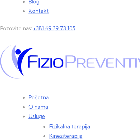
Blog
Kontakt
Pozovite nas:
+381 69 39 73 105
Početna
O nama
Usluge
Fizikalna terapija
Kineziterapija