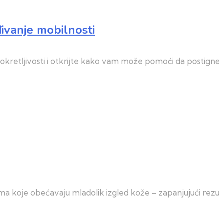
ivanje mobilnosti
okretljivosti i otkrijte kako vam može pomoći da postignet
ima koje obećavaju mladolik izgled kože – zapanjujući rezul