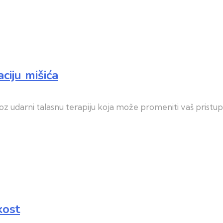
ciju mišića
oz udarni talasnu terapiju koja može promeniti vaš pristu
kost