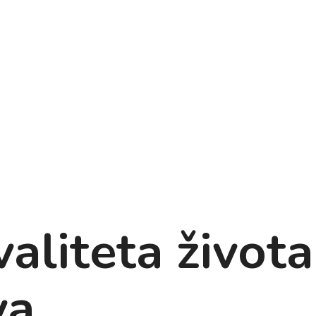
aliteta života
va