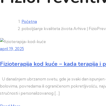
Početna
poboljšanje kvaliteta života Arhive | FizioPre
april 19, 2025
Fizioterapija kod kuće – kada terapija 
U današnjem ubrzanom svetu, gde je svaki dan ispunjen ob
bolovima, povredama ili ograničenom pokretljivošću, najva
stručnosti i personalizovanog […]