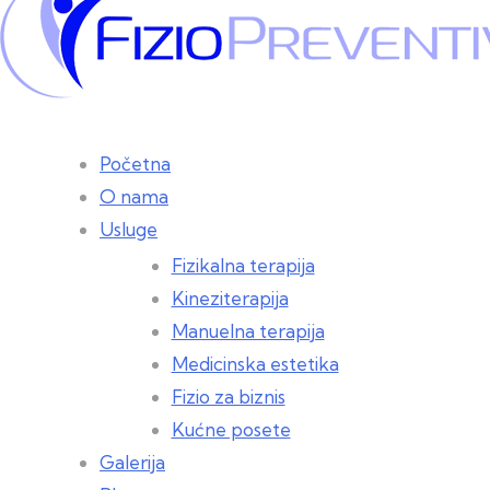
Početna
O nama
Usluge
Fizikalna terapija
Kineziterapija
Manuelna terapija
Medicinska estetika
Fizio za biznis
Kućne posete
Galerija