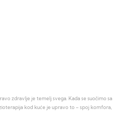
avo zdravlje je temelj svega. Kada se suočimo sa
izioterapija kod kuće je upravo to – spoj komfora,