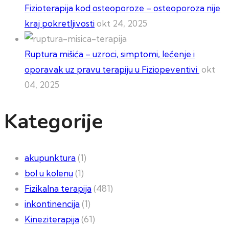
Fizioterapija kod osteoporoze – osteoporoza nije
kraj pokretljivosti
okt 24, 2025
Ruptura mišića – uzroci, simptomi, lečenje i
oporavak uz pravu terapiju u Fiziopeventivi
okt
04, 2025
Kategorije
akupunktura
(1)
bol u kolenu
(1)
Fizikalna terapija
(481)
inkontinencija
(1)
Kineziterapija
(61)