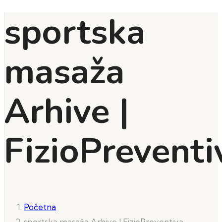
sportska
masaža
Arhive |
FizioPreventi
Početna
sportska masaža Arhive | FizioPreventiva