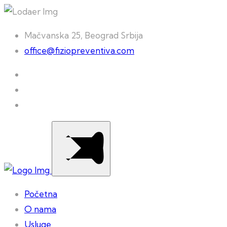
Mačvanska 25, Beograd Srbija
office@fiziopreventiva.com
Početna
O nama
Usluge