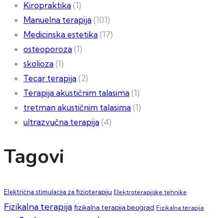
Kiropraktika
(1)
Manuelna terapija
(101)
Medicinska estetika
(17)
osteoporoza
(1)
skolioza
(1)
Tecar terapija
(2)
Terapija akustičnim talasima
(1)
tretman akustičnim talasima
(1)
ultrazvučna terapija
(4)
Tagovi
Električna stimulacija za fizioterapiju
Elektroterapijske tehnike
Fizikalna terapija
fizikalna terapija beograd
Fizikalna terapija