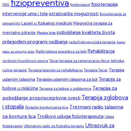
fiziopreventiva
fizioterapija
DNS
fizioterapeut
intervencije uma i tela
istraživačke mogućnosti
Kineziterapija za
Laseri u fizikalnoj medicini
Magnetna terapija za
osteoartritis
poboljšanje kvaliteta života
mentalno zdravlje
Masaža leđa
prilagođeni programi vežbanja
radiofrekvencijska terapija
Radio
Rehabilitacija
talasi za zdravlje kože
Radio talasna procedura za telo
sindrom hroničnog umora
Tecar terapija za regeneraciju tkiva
tehnike
Terapija
ručne terapije
Terapija laserom za rehabilitaciju
Terapija Tecar
Terapija za
Terapija udarnim talasima za bol
udarnim talasima
Terapija za
bolove u mišićima
Terapija za bolove u zglobovima
Terapija zglobova
poboljšanje proprioceptivne svesti
i stopala
Tretmani radio talasima
Terapije konturisanja lica
za konture lica
Troškovi usluga fizioterapeuta
Uloga
Ultrazvuk za
fizioterapije
Ultimativni vodič za fizikalnu terapiju