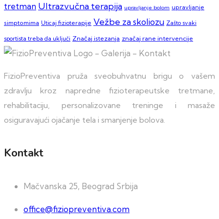
Ultrazvučna terapija
tretman
upravljanje
upravljanje bolom
Vežbe za skoliozu
simptomima
Zašto svaki
Uticaj fizioterapije
sportista treba da uključi
Značaj istezanja
značaj rane intervencije
FizioPreventiva pruža sveobuhvatnu brigu o vašem
zdravlju kroz napredne fizioterapeutske tretmane,
rehabilitaciju, personalizovane treninge i masaže
osiguravajući ojačanje tela i smanjenje bolova.
Kontakt
Mačvanska 25, Beograd Srbija
office@fiziopreventiva.com