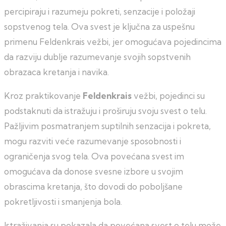
percipiraju i razumeju pokreti, senzacije i položaji
sopstvenog tela. Ova svest je ključna za uspešnu
primenu Feldenkrais vežbi, jer omogućava pojedincima
da razviju dublje razumevanje svojih sopstvenih
obrazaca kretanja i navika.
Kroz praktikovanje
Feldenkrais
vežbi, pojedinci su
podstaknuti da istražuju i proširuju svoju svest o telu.
Pažljivim posmatranjem suptilnih senzacija i pokreta,
mogu razviti veće razumevanje sposobnosti i
ograničenja svog tela. Ova povećana svest im
omogućava da donose svesne izbore u svojim
obrascima kretanja, što dovodi do poboljšane
pokretljivosti i smanjenja bola.
Istraživanja su pokazala da povećana svest o telu može