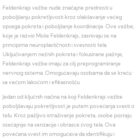
Feldenkrajs vežbe nude značajne prednosti u
poboljšanju pokretljivosti kroz olakšavanje većeg
opsega pokreta i poboljšanje koordinacije. Ove vežbe,
koje je razvio Moše Feldenkrajs, zasnivaju se na
principima neuroplastičnosti i svesnosti tela.
Uključivanjem nežnih pokreta i fokusirane pažnje,
Feldenkrajs vežbe imaju za cilj preprogramiranje
nervnog sistema. Omogućavaju osobama da se kreću
sa većom lakoćom i efikasnošću.
Jedan od ključnih načina na koji Feldenkrajs vežbe
poboljšavaju pokretljivost je putem povećanja svesti o
telu. Kroz pažljivo istraživanje pokreta, osobe postaju
osećajnije na senzacije i obrasce svog tela. Ova
povećana svest im omogućava da identifikuju i