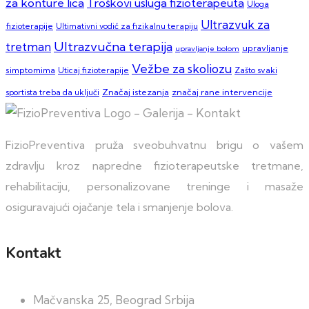
za konture lica
Troškovi usluga fizioterapeuta
Uloga
Ultrazvuk za
fizioterapije
Ultimativni vodič za fizikalnu terapiju
Ultrazvučna terapija
tretman
upravljanje
upravljanje bolom
Vežbe za skoliozu
simptomima
Zašto svaki
Uticaj fizioterapije
sportista treba da uključi
Značaj istezanja
značaj rane intervencije
FizioPreventiva pruža sveobuhvatnu brigu o vašem
zdravlju kroz napredne fizioterapeutske tretmane,
rehabilitaciju, personalizovane treninge i masaže
osiguravajući ojačanje tela i smanjenje bolova.
Kontakt
Mačvanska 25, Beograd Srbija