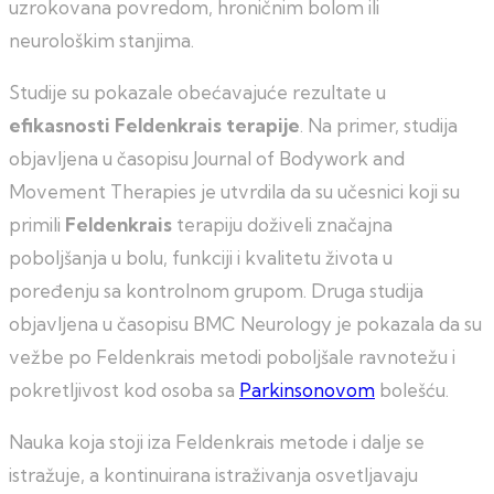
uzrokovana povredom, hroničnim bolom ili
neurološkim stanjima.
Studije su pokazale obećavajuće rezultate u
efikasnosti Feldenkrais terapije
. Na primer, studija
objavljena u časopisu Journal of Bodywork and
Movement Therapies je utvrdila da su učesnici koji su
primili
Feldenkrais
terapiju doživeli značajna
poboljšanja u bolu, funkciji i kvalitetu života u
poređenju sa kontrolnom grupom. Druga studija
objavljena u časopisu BMC Neurology je pokazala da su
vežbe po Feldenkrais metodi poboljšale ravnotežu i
pokretljivost kod osoba sa
Parkinsonovom
bolešću.
Nauka koja stoji iza Feldenkrais metode i dalje se
istražuje, a kontinuirana istraživanja osvetljavaju