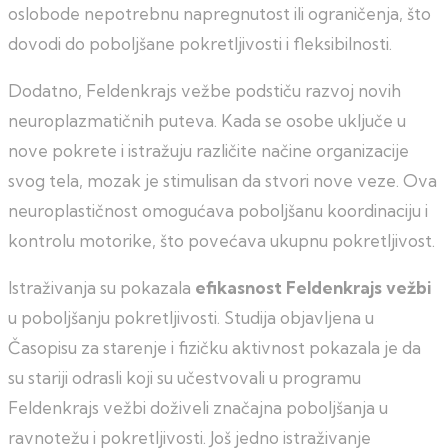
oslobode nepotrebnu napregnutost ili ograničenja, što
dovodi do poboljšane pokretljivosti i fleksibilnosti.
Dodatno, Feldenkrajs vežbe podstiču razvoj novih
neuroplazmatičnih puteva. Kada se osobe uključe u
nove pokrete i istražuju različite načine organizacije
svog tela, mozak je stimulisan da stvori nove veze. Ova
neuroplastičnost omogućava poboljšanu koordinaciju i
kontrolu motorike, što povećava ukupnu pokretljivost.
Istraživanja su pokazala
efikasnost Feldenkrajs vežbi
u poboljšanju pokretljivosti. Studija objavljena u
Časopisu za starenje i fizičku aktivnost pokazala je da
su stariji odrasli koji su učestvovali u programu
Feldenkrajs vežbi doživeli značajna poboljšanja u
ravnotežu i pokretljivosti. Još jedno istraživanje