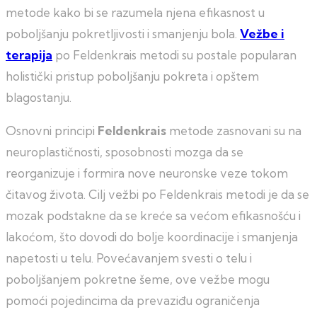
metode kako bi se razumela njena efikasnost u
poboljšanju pokretljivosti i smanjenju bola.
Vežbe i
terapija
po Feldenkrais metodi su postale popularan
holistički pristup poboljšanju pokreta i opštem
blagostanju.
Osnovni principi
Feldenkrais
metode zasnovani su na
neuroplastičnosti, sposobnosti mozga da se
reorganizuje i formira nove neuronske veze tokom
čitavog života. Cilj vežbi po Feldenkrais metodi je da se
mozak podstakne da se kreće sa većom efikasnošću i
lakoćom, što dovodi do bolje koordinacije i smanjenja
napetosti u telu. Povećavanjem svesti o telu i
poboljšanjem pokretne šeme, ove vežbe mogu
pomoći pojedincima da prevaziđu ograničenja