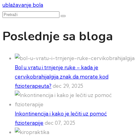
članka
ublažavanje bola
Pretraži
Poslednje sa bloga
Bol u vratu i trnjenje ruke – kada je
cervikobrahijalgija znak da morate kod
fizioterapeuta?
dec 29, 2025
Inkontinencija i kako je lečiti uz pomoć
fizioterapije
dec 07, 2025