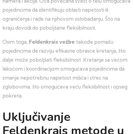
namera i akcija. Ova povećana svest o telu omogućava
pojedincima da identifikuju oblasti napetosti ili
ograničenja i rade na njihovom oslobađanju. Što na
kraju dovodi do poboljšane fleksibilnosti.
Osim toga,
Feldenkrais vežbe
takođe pomažu
pojedincima da razviju efikasne obrasce kretanja, što
dalje može poboljšati fleksibilnost. Kretanje sa većom
lakoćom i koordinacijom omogućava pojedincima da
smanje nepotrebnu napetost mišića i stres na
zglobovima, što omogućava veću fleksibilnost i opseg
pokreta.
Uključivanje
Feldenkrais metode u