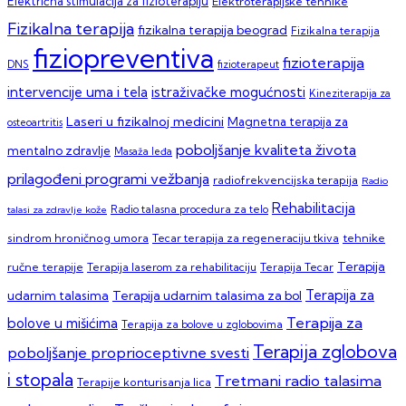
Električna stimulacija za fizioterapiju
Elektroterapijske tehnike
Fizikalna terapija
fizikalna terapija beograd
Fizikalna terapija
fiziopreventiva
fizioterapija
DNS
fizioterapeut
intervencije uma i tela
istraživačke mogućnosti
Kineziterapija za
Laseri u fizikalnoj medicini
Magnetna terapija za
osteoartritis
poboljšanje kvaliteta života
mentalno zdravlje
Masaža leđa
prilagođeni programi vežbanja
radiofrekvencijska terapija
Radio
Rehabilitacija
talasi za zdravlje kože
Radio talasna procedura za telo
sindrom hroničnog umora
Tecar terapija za regeneraciju tkiva
tehnike
Terapija
ručne terapije
Terapija laserom za rehabilitaciju
Terapija Tecar
Terapija za
Terapija udarnim talasima za bol
udarnim talasima
Terapija za
bolove u mišićima
Terapija za bolove u zglobovima
Terapija zglobova
poboljšanje proprioceptivne svesti
i stopala
Tretmani radio talasima
Terapije konturisanja lica