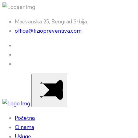
Mačvanska 25, Beograd Srbija
office@fiziopreventiva.com
Početna
O nama
Usluge