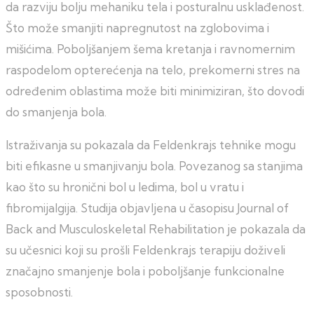
da razviju bolju mehaniku tela i posturalnu usklađenost.
Što može smanjiti napregnutost na zglobovima i
mišićima. Poboljšanjem šema kretanja i ravnomernim
raspodelom opterećenja na telo, prekomerni stres na
određenim oblastima može biti minimiziran, što dovodi
do smanjenja bola.
Istraživanja su pokazala da Feldenkrajs tehnike mogu
biti efikasne u smanjivanju bola. Povezanog sa stanjima
kao što su hronični bol u ledima, bol u vratu i
fibromijalgija. Studija objavljena u časopisu Journal of
Back and Musculoskeletal Rehabilitation je pokazala da
su učesnici koji su prošli Feldenkrajs terapiju doživeli
značajno smanjenje bola i poboljšanje funkcionalne
sposobnosti.