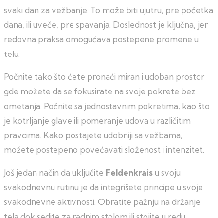
svaki dan za vežbanje. To može biti ujutru, pre početka
dana, ili uveče, pre spavanja. Doslednost je ključna, jer
redovna praksa omogućava postepene promene u
telu.
Počnite tako što ćete pronaći miran i udoban prostor
gde možete da se fokusirate na svoje pokrete bez
ometanja. Počnite sa jednostavnim pokretima, kao što
je kotrljanje glave ili pomeranje udova u različitim
pravcima. Kako postajete udobniji sa vežbama,
možete postepeno povećavati složenost i intenzitet.
Još jedan način da uključite
Feldenkrais
u svoju
svakodnevnu rutinu je da integrišete principe u svoje
svakodnevne aktivnosti. Obratite pažnju na držanje
tela dok sedite za radnim stolom ili stojite u redu.