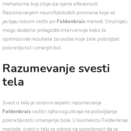
mehanizme koji stoje iza njene efikasnosti.
Razumevanjem neurofizioloških promena koje se
javljaju tokom vežbi po
Feldenkrais
metodi. Stručnjaci
mogu dodatno prilagoditi intervencije kako bi
optimizovali rezultate za osobe koje žele poboljšati
pokretljivost i smanjiti bol.
Razumevanje svesti
tela
Svest o telu je osnovni aspekt razumevanja
Feldenkrais
vežbi i njihovog uticaja na poboljšanje
pokretljivosti i smanjenje bola. U kontekstu Feldenkrais
metode, svest o telu se odnosi na sposobnost da se