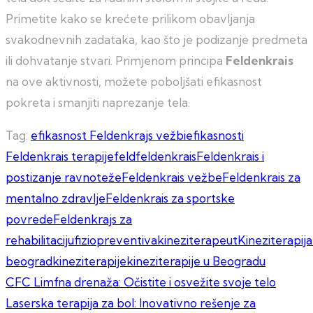
Primetite kako se krećete prilikom obavljanja
svakodnevnih zadataka, kao što je podizanje predmeta
ili dohvatanje stvari. Primjenom principa
Feldenkrais
na ove aktivnosti, možete poboljšati efikasnost
pokreta i smanjiti naprezanje tela.
Tag:
efikasnost Feldenkrajs vežbi
efikasnosti
Feldenkrais terapije
feld
feldenkrais
Feldenkrais i
postizanje ravnoteže
Feldenkrais vežbe
Feldenkrais za
mentalno zdravlje
Feldenkrais za sportske
povrede
Feldenkrajs za
rehabilitaciju
fiziopreventiva
kineziterapeut
Kineziterapija
beograd
kineziterapije
kineziterapije u Beogradu
Kretanje
CFC Limfna drenaža: Očistite i osvežite svoje telo
Laserska terapija za bol: Inovativno rešenje za