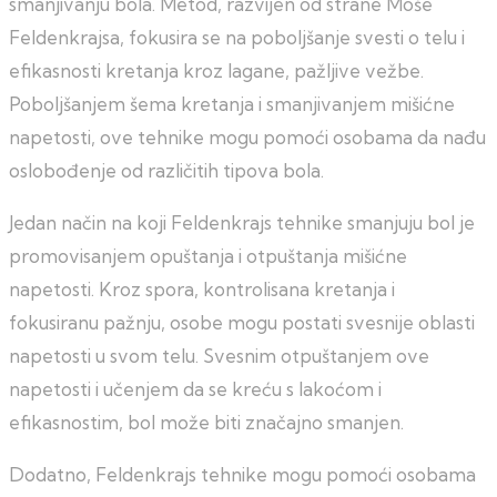
smanjivanju bola. Metod, razvijen od strane Moše
Feldenkrajsa, fokusira se na poboljšanje svesti o telu i
efikasnosti kretanja kroz lagane, pažljive vežbe.
Poboljšanjem šema kretanja i smanjivanjem mišićne
napetosti, ove tehnike mogu pomoći osobama da nađu
oslobođenje od različitih tipova bola.
Jedan način na koji Feldenkrajs tehnike smanjuju bol je
promovisanjem opuštanja i otpuštanja mišićne
napetosti. Kroz spora, kontrolisana kretanja i
fokusiranu pažnju, osobe mogu postati svesnije oblasti
napetosti u svom telu. Svesnim otpuštanjem ove
napetosti i učenjem da se kreću s lakoćom i
efikasnostim, bol može biti značajno smanjen.
Dodatno, Feldenkrajs tehnike mogu pomoći osobama