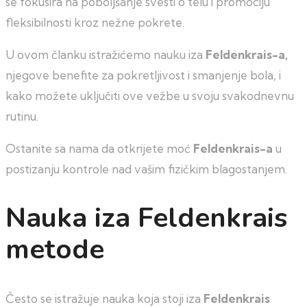
se fokusira na poboljšanje svesti o telu i promociju
fleksibilnosti kroz nežne pokrete.
U ovom članku istražićemo nauku iza
Feldenkrais-a,
njegove benefite za pokretljivost i smanjenje bola, i
kako možete uključiti ove vežbe u svoju svakodnevnu
rutinu.
Ostanite sa nama da otkrijete moć
Feldenkrais-a
u
postizanju kontrole nad vašim fizičkim blagostanjem.
Nauka iza Feldenkrais
metode
Često se istražuje nauka koja stoji iza
Feldenkrais