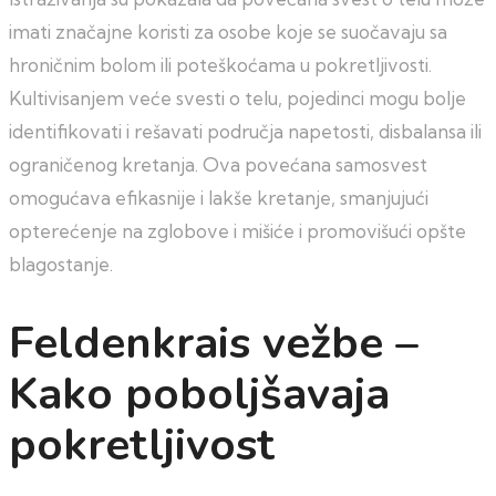
imati značajne koristi za osobe koje se suočavaju sa
hroničnim bolom ili poteškoćama u pokretljivosti.
Kultivisanjem veće svesti o telu, pojedinci mogu bolje
identifikovati i rešavati područja napetosti, disbalansa ili
ograničenog kretanja. Ova povećana samosvest
omogućava efikasnije i lakše kretanje, smanjujući
opterećenje na zglobove i mišiće i promovišući opšte
blagostanje.
Feldenkrais vežbe –
Kako poboljšavaja
pokretljivost