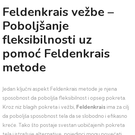
Feldenkrais vežbe –
Poboljšanje
fleksibilnosti uz
pomoć Feldenkrais
metode
Jedan ključni aspekt Feldenkrais metode je njena
sposobnost da poboljša fleksibilnost i opseg pokreta.
Kroz niz blagih pokreta i vežbi,
Feldenkrais
ima za cilj
da poboljša sposobnost tela da se slobodno i efikasno
kreće. Tako što postaje svestan uobičajenih pokreta
tela i istražuje alternative, pojedinci mogu povećati