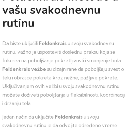
vašu svakodnevnu
rutinu
Da biste uključili
Feldenkrais
u svoju svakodnevnu
rutinu, važno je uspostaviti doslednu praksu koja se
fokusira na poboljšanje pokretljivosti i smanjenje bola.
Feldenkrais vežbe
su dizajnirane da poboljšaju svest o
telu i obrasce pokreta kroz nežne, pažljive pokrete.
Uključivanjem ovih vežbi u svoju svakodnevnu rutinu,
možete doživeti poboljšanja u fleksibilnosti, koordinaciji
i držanju tela.
Jedan način da uključite
Feldenkrais
u svoju
svakodnevnu rutinu je da odvojite određeno vreme