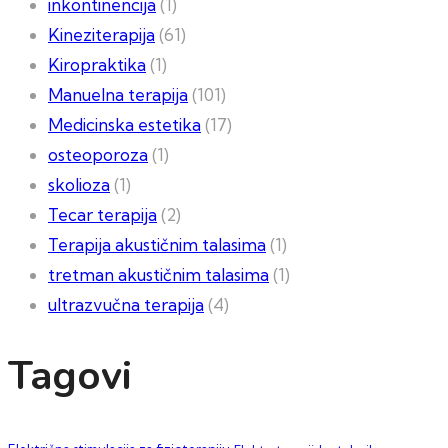
inkontinencija
(1)
Kineziterapija
(61)
Kiropraktika
(1)
Manuelna terapija
(101)
Medicinska estetika
(17)
osteoporoza
(1)
skolioza
(1)
Tecar terapija
(2)
Terapija akustičnim talasima
(1)
tretman akustičnim talasima
(1)
ultrazvučna terapija
(4)
Tagovi