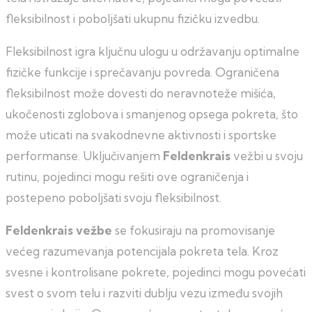
fleksibilnost i poboljšati ukupnu fizičku izvedbu.
Fleksibilnost igra ključnu ulogu u održavanju optimalne
fizičke funkcije i sprečavanju povreda. Ograničena
fleksibilnost može dovesti do neravnoteže mišića,
ukočenosti zglobova i smanjenog opsega pokreta, što
može uticati na svakodnevne aktivnosti i sportske
performanse. Uključivanjem
Feldenkrais
vežbi u svoju
rutinu, pojedinci mogu rešiti ove ograničenja i
postepeno poboljšati svoju fleksibilnost.
Feldenkrais vežbe
se fokusiraju na promovisanje
većeg razumevanja potencijala pokreta tela. Kroz
svesne i kontrolisane pokrete, pojedinci mogu povećati
svest o svom telu i razviti dublju vezu između svojih