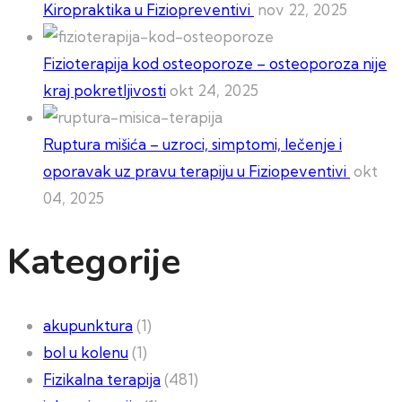
Kiropraktika u Fiziopreventivi
nov 22, 2025
Fizioterapija kod osteoporoze – osteoporoza nije
kraj pokretljivosti
okt 24, 2025
Ruptura mišića – uzroci, simptomi, lečenje i
oporavak uz pravu terapiju u Fiziopeventivi
okt
04, 2025
Kategorije
akupunktura
(1)
bol u kolenu
(1)
Fizikalna terapija
(481)