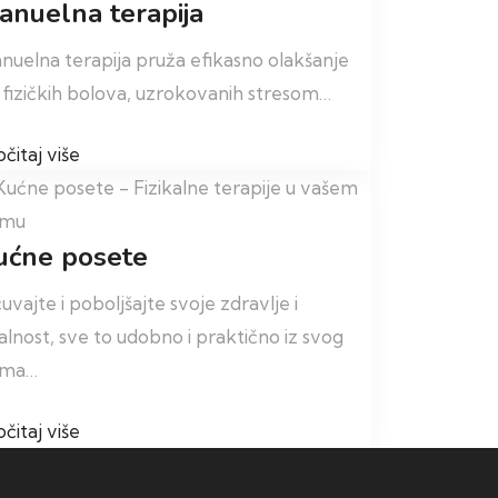
anuelna terapija
nuelna terapija pruža efikasno olakšanje
 fizičkih bolova, uzrokovanih stresom…
čitaj više
ućne posete
uvajte i poboljšajte svoje zdravlje i
talnost, sve to udobno i praktično iz svog
oma…
čitaj više