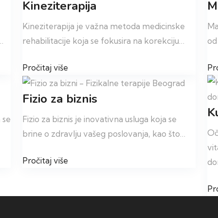
Kineziterapija
M
Kineziterapija je važna metoda medicinske
Ma
…
rehabilitacije koja se fokusira na korekciju…
od
Pročitaj više
Pro
Fizio za biznis
K
 se
Fizio za biznis je inovativna usluga koja se
Oč
brine o zdravlju vašeg poslovanja, kao što…
vi
Pročitaj više
d
Pro