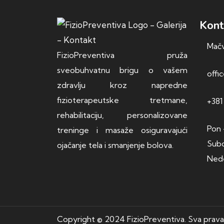
Kont
Mačv
FizioPreventiva pruža
sveobuhvatnu brigu o vašem
offi
zdravlju kroz napredne
fizioterapeutske tretmane,
+381
rehabilitaciju, personalizovane
Pon 
treninge i masaže osiguravajući
Subo
ojačanje tela i smanjenje bolova.
Nede
Copyright © 2024 FizioPreventiva. Sva prav