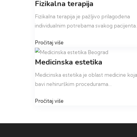
Fizikalna terapija
Fizikalna terapija je pažljivo prilagođena
individualnim potrebama svakog pacijenta
Pročitaj više
Medicinska estetika
Medicinska estetika je oblast medicine koja
bavi nehirurškim procedurama…
Pročitaj više