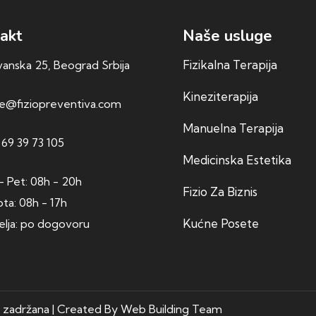
akt
Naše usluge
Fizikalna Terapija
anska 25, Beograd Srbija
Kineziterapija
ce@fiziopreventiva.com
Manuelna Terapija
 69 39 73 105
Medicinska Estetika
- Pet: 08h - 20h
Fizio Za Biznis
ta: 08h - 17h
Kućne Posete
lja: po dogovoru
a zadržana | Created By
Web Building Team