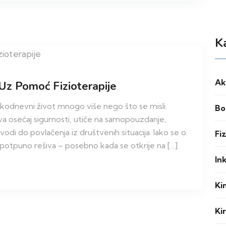
K
Ak
i Uz Pomoć Fizioterapije
vakodnevni život mnogo više nego što se misli.
Bo
a osećaj sigurnosti, utiče na samopouzdanje,
odi do povlačenja iz društvenih situacija. Iako se o
Fi
 i potpuno rešiva – posebno kada se otkrije na […]
In
Ki
Ki