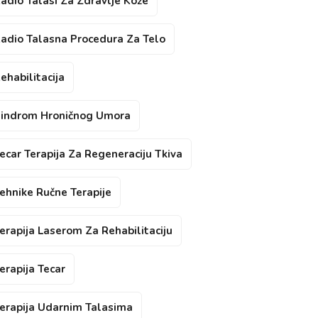
adio Talasi Za Zdravlje Kože
adio Talasna Procedura Za Telo
ehabilitacija
indrom Hroničnog Umora
ecar Terapija Za Regeneraciju Tkiva
ehnike Ručne Terapije
erapija Laserom Za Rehabilitaciju
erapija Tecar
erapija Udarnim Talasima