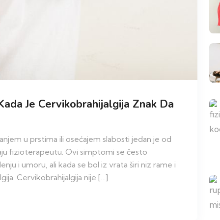
Kada Je Cervikobrahijalgija Znak Da
anjem u prstima ili osećajem slabosti jedan je od
ljaju fizioterapeutu. Ovi simptomi se često
ju i umoru, ali kada se bol iz vrata širi niz rame i
gija. Cervikobrahijalgija nije […]