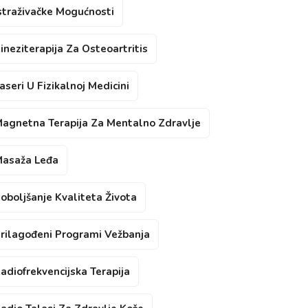
straživačke Mogućnosti
ineziterapija Za Osteoartritis
aseri U Fizikalnoj Medicini
agnetna Terapija Za Mentalno Zdravlje
asaža Leđa
oboljšanje Kvaliteta Života
rilagođeni Programi Vežbanja
adiofrekvencijska Terapija