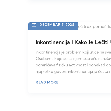
DECEMBAR 7, 2025
Inkontinencija I Kako Je Lečit
Inkontinencija je problem koji utiče na s
Osobama koje se sa njom susreću narušav
ograničava fizičku aktivnost i ponekad dov
njoj retko govori, inkontinencija je česta
READ MORE