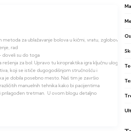
Ma
Me
i
Os
jih metoda za ublažavanje bolova u kičmi, vratu, zglobovima i 
enje, rad
Sk
– doveli su do toga
na rešenja za bol. Upravo tu kiropraktika igra ključnu ulogu.
Te
va, koji se ističe dugogodišnjom stručnošću i
a je dobila posebno mesto. Naš tim je završio
Te
 različitih manuelnih tehnika kako bi pacijentima
 prilagođen tretman. U ovom blogu detaljno
Tr
Ul