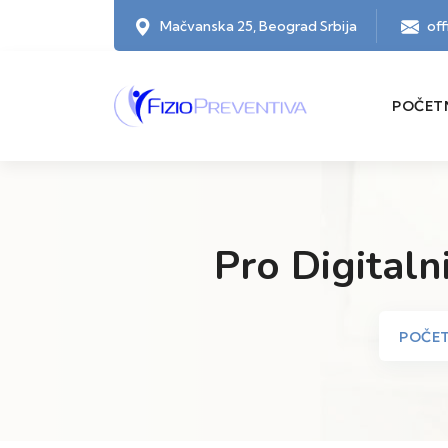
Mačvanska 25, Beograd Srbija
of
POČET
Pro Digitaln
POČE