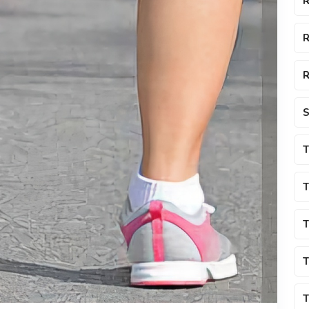
R
R
R
S
T
T
T
T
T