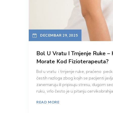
DECEMBAR 29, 2025
Bol U Vratu I Trnjenje Ruke – 
Morate Kod Fizioterapeuta?
Bol u vratu i trnjenje ruke, praćeno peck
čestih razloga zbog kojih se pacijenti jav
zanemaruju ili pripisuju stresu, dugom seden
ruku, vrlo često je u pitanju cervikobrahijal
READ MORE