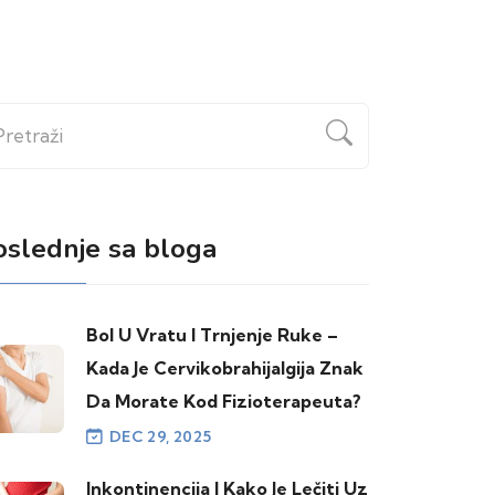
etraži
oslednje sa bloga
Bol U Vratu I Trnjenje Ruke –
Kada Je Cervikobrahijalgija Znak
Da Morate Kod Fizioterapeuta?
DEC 29, 2025
Inkontinencija I Kako Je Lečiti Uz