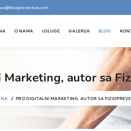
fice@fiziopreventiva.com
NA
O NAMA
USLUGE
GALERIJA
BLOG
KON
i Marketing, autor sa Fi
TNA
PRO DIGITALNI MARKETING, AUTOR SA FIZIOPREV