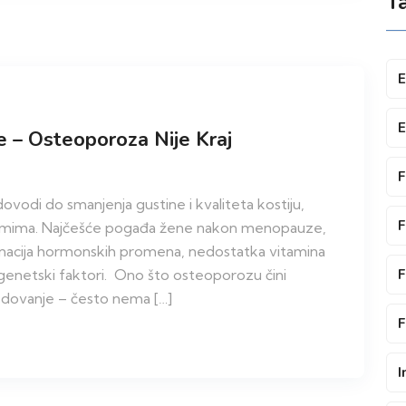
T
E
E
e – Osteoporoza Nije Kraj
F
vodi do smanjenja gustine i kvaliteta kostiju,
F
relomima. Najčešće pogađa žene nakon menopauze,
mbinacija hormonskih promena, nedostatka vitamina
F
i genetski faktori. Ono što osteoporozu čini
dovanje – često nema […]
F
I