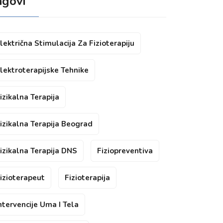
agovi
lektrična Stimulacija Za Fizioterapiju
lektroterapijske Tehnike
izikalna Terapija
izikalna Terapija Beograd
izikalna Terapija DNS
Fiziopreventiva
izioterapeut
Fizioterapija
ntervencije Uma I Tela