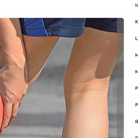
I
K
L
M
M
P
P
R