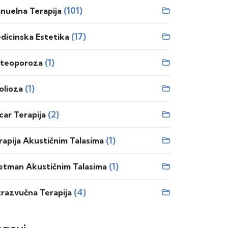
(101)
nuelna Terapija
(17)
dicinska Estetika
(1)
teoporoza
mišićima.
(1)
olioza
(2)
car Terapija
(1)
rapija Akustičnim Talasima
(1)
etman Akustičnim Talasima
(4)
trazvučna Terapija