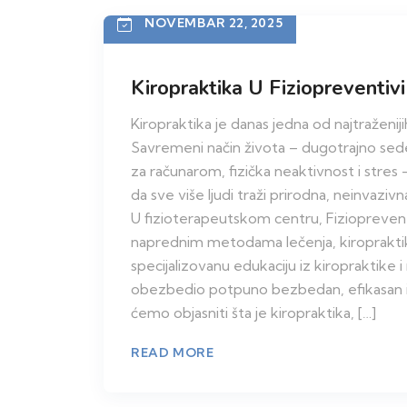
NOVEMBAR 22, 2025
Kiropraktika U Fiziopreventiv
Kiropraktika je danas jedna od najtraženi
Savremeni način života – dugotrajno sed
za računarom, fizička neaktivnost i stres 
da sve više ljudi traži prirodna, neinvaziv
U fizioterapeutskom centru, Fiziopreventi
naprednim metodama lečenja, kiropraktik
specijalizovanu edukaciju iz kiropraktike i
obezbedio potpuno bezbedan, efikasan i
ćemo objasniti šta je kiropraktika, […]
READ MORE