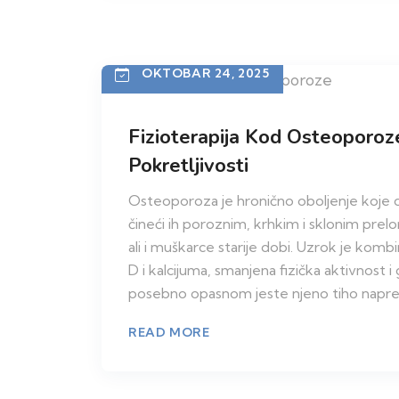
OKTOBAR 24, 2025
Fizioterapija Kod Osteoporoz
Pokretljivosti
Osteoporoza je hronično oboljenje koje do
čineći ih poroznim, krhkim i sklonim p
ali i muškarce starije dobi. Uzrok je ko
D i kalcijuma, smanjena fizička aktivnost 
posebno opasnom jeste njeno tiho napre
READ MORE