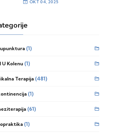
OKT 04, 2025
ategorije
(1)
upunktura
(1)
l U Kolenu
(481)
zikalna Terapija
(1)
kontinencija
(61)
neziterapija
(1)
ropraktika