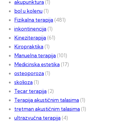
akupunktura
(1)
bol u kolenu
(1)
Fizikalna terapija
(481)
inkontinencija
(1)
Kineziterapija
(61)
Kiropraktika
(1)
Manuelna terapija
(101)
Medicinska estetika
(17)
osteoporoza
(1)
skolioza
(1)
Tecar terapija
(2)
Terapija akustičnim talasima
(1)
tretman akustičnim talasima
(1)
ultrazvučna terapija
(4)