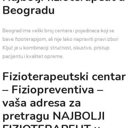
Beogradu
Beograd ima veliki broj centara i pojedinaca koji se
bave fizioterapijom, ali nije lako napraviti pravi izbor.
Ključ je u kombinaciji: stručnost, iskustvo, pristup
pacijentu i kvalitet opreme.
Fizioterapeutski centar
– Fiziopreventiva –
vaša adresa za
pretragu NAJBOLJI