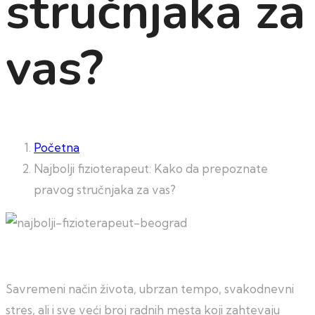
stručnjaka za
vas?
Početna
Najbolji fizioterapeut: Kako da prepoznate
pravog stručnjaka za vas?
Savremeni način života, ubrzan tempo, svakodnevni
stres, ali i sve veći broj radnih mesta koji zahtevaju