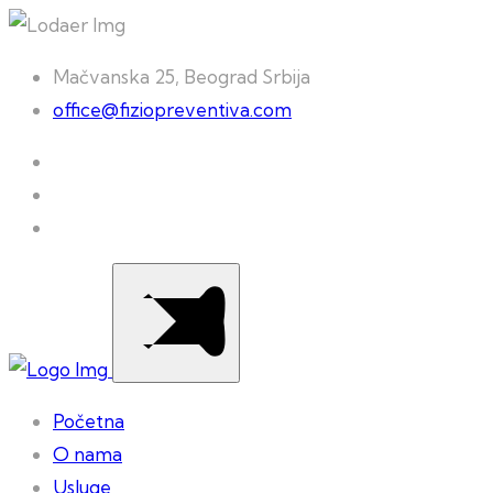
Mačvanska 25, Beograd Srbija
office@fiziopreventiva.com
Početna
O nama
Usluge