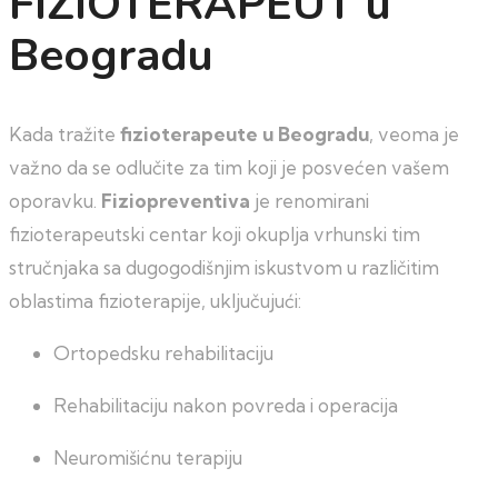
FIZIOTERAPEUT u
Beogradu
Kada tražite
fizioterapeute u Beogradu
, veoma je
važno da se odlučite za tim koji je posvećen vašem
oporavku.
Fiziopreventiva
je renomirani
fizioterapeutski centar koji okuplja vrhunski tim
stručnjaka sa dugogodišnjim iskustvom u različitim
oblastima fizioterapije, uključujući:
Ortopedsku rehabilitaciju
Rehabilitaciju nakon povreda i operacija
Neuromišićnu terapiju