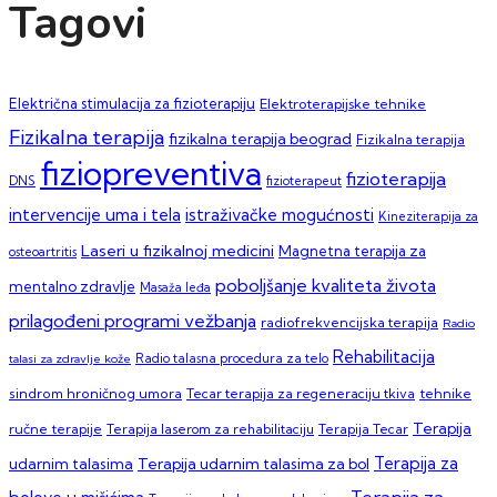
Tagovi
Električna stimulacija za fizioterapiju
Elektroterapijske tehnike
Fizikalna terapija
fizikalna terapija beograd
Fizikalna terapija
fiziopreventiva
fizioterapija
DNS
fizioterapeut
intervencije uma i tela
istraživačke mogućnosti
Kineziterapija za
Laseri u fizikalnoj medicini
Magnetna terapija za
osteoartritis
poboljšanje kvaliteta života
mentalno zdravlje
Masaža leđa
prilagođeni programi vežbanja
radiofrekvencijska terapija
Radio
Rehabilitacija
talasi za zdravlje kože
Radio talasna procedura za telo
sindrom hroničnog umora
Tecar terapija za regeneraciju tkiva
tehnike
Terapija
ručne terapije
Terapija laserom za rehabilitaciju
Terapija Tecar
Terapija za
Terapija udarnim talasima za bol
udarnim talasima
Terapija za