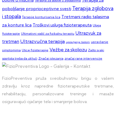
bolove u mišićima
Terapija za bolove u zglobovima
Terapija zglobova
poboljšanje proprioceptivne svesti
i stopala
Tretmani radio talasima
Terapije konturisanja lica
za konture lica
Troškovi usluga fizioterapeuta
Uloga
Ultrazvuk za
fizioterapije
Ultimativni vodič za fizikalnu terapiju
Ultrazvučna terapija
tretman
upravljanje
upravljanje bolom
Vežbe za skoliozu
simptomima
Zašto svaki
Uticaj fizioterapije
sportista treba da uključi
Značaj istezanja
značaj rane intervencije
FizioPreventiva pruža sveobuhvatnu brigu o vašem
zdravlju kroz napredne fizioterapeutske tretmane,
rehabilitaciju, personalizovane treninge i masaže
osiguravajući ojačanje tela i smanjenje bolova.