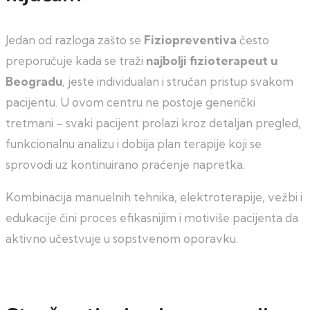
Jedan od razloga zašto se
Fiziopreventiva
često
preporučuje kada se traži
najbolji fizioterapeut u
Beogradu
, jeste individualan i stručan pristup svakom
pacijentu. U ovom centru ne postoje generički
tretmani – svaki pacijent prolazi kroz detaljan pregled,
funkcionalnu analizu i dobija plan terapije koji se
sprovodi uz kontinuirano praćenje napretka.
Kombinacija manuelnih tehnika, elektroterapije, vežbi i
edukacije čini proces efikasnijim i motiviše pacijenta da
aktivno učestvuje u sopstvenom oporavku.