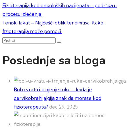
Kretanje
Fizioterapija kod onkoloških pacijenata – podrška u
procesu izlečenja
članka
Teniski lakat – Najčešći oblik tendinitisa: Kako
fizioterapija može pomoći
Pretraži
Poslednje sa bloga
Bol u vratu i trnjenje ruke – kada je
cervikobrahijalgija znak da morate kod
fizioterapeuta?
dec 29, 2025