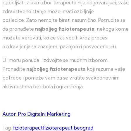
poboljšati, a ako izbor terapeuta nije odgovarajući, vaše
zdravstveno stanje može imati ozbiljnije
posledice. Zato nemojte birati nasumično. Potrudite se
da pronađete
najboljeg fizioterapeuta
, nekoga kome
možete verovati, ko će vas voditi kroz proces
ozdravljenja sa znanjem, pažnjom i posvećenošću.
U moru ponuda , izdvojite se mudrim izborom.
Pronađite
najboljeg fizioterapeuta
koji razume vaše
potrebe i pomaže vam da se vratite svakodnevnim
aktivnostima bez bola i ograničenja.
Autor: Pro Digitalni Marketing
Tag:
fizioterapeut
fizioterapeut beograd