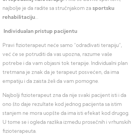
najbolje je da radite sa stručnjakom za
sportsku
rehabilitaciju
…
Individualan pristup pacijentu
Pravi fizioterapeut neće samo “odrađivati terapiju”,
već će se potruditi da vas upozna, razume vaše
potrebe i da vam objasni tok terapije. Individualni plan
tretmana je znak da je terapeut posvećen, da ima
empatiju i da zaista želi da vam pomogne.
Najbolji fizioterapeut zna da nije svaki pacijent isti i da
ono što daje rezultate kod jednog pacijenta sa istim
stanjem ne mora uopšte da ima isti efekat kod drugog.
U tome se i ogleda razlika između prosečnih i vrhunskih
fizioterapeuta.