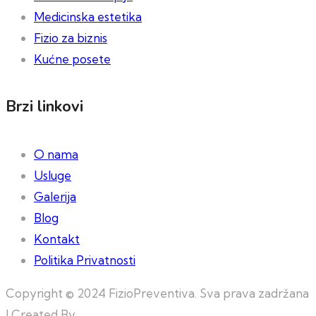
Medicinska estetika
Fizio za biznis
Kućne posete
Brzi linkovi
O nama
Usluge
Galerija
Blog
Kontakt
Politika Privatnosti
Copyright © 2024 FizioPreventiva. Sva prava zadržana
| Created By
Web Building Team