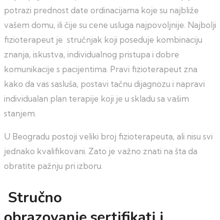
potrazi prednost date ordinacijama koje su najbliže
vašem domu, ili čije su cene usluga najpovoljnije.
Najbolji
fizioterapeut je stručnjak koji poseduje kombinaciju
znanja, iskustva, individualnog pristupa i dobre
komunikacije s pacijentima. Pravi fizioterapeut zna
kako da vas sasluša, postavi tačnu dijagnozu i napravi
individualan plan terapije koji je u skladu sa vašim
stanjem.
U Beogradu postoji veliki broj fizioterapeuta, ali nisu svi
jednako kvalifikovani. Zato je važno znati na šta da
obratite pažnju pri izboru.
Stručno
obrazovanje,sertifikati i