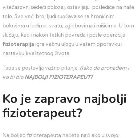
višečasovni sedeći polozaj, ostavljaju posledice na naše
telo. Sve veći broj ljudi suočava se sa hroničnim
bolovima u leđima, vratu, zglobovima i mišićima. U tom
slučaju, kao i nakon teških povreda i posle operacija,
fizioterapija
igra važnu ulogu u vašem oporavku i
nastavku kvalitetnog života.
Tada se postavlja važno pitanje:
Kako da pronađem i
ko bi bio
NAJBOLJI FIZIOTERAPEUT?
Ko je zapravo najbolji
fizioterapeut?
Najboljeg fizioterapeuta nećete naći ako u svojoj