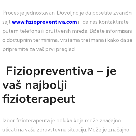
Proces je jednostavan. Dovoljno je da posetite zvanični
sajt
www.fiziopreventiva.com
i da nas kontaktirate
putem telefona ili društvenih mreža. Bićete informisani
o dostupnim terminima, vrstama tretmana i kako da se
pripremite za vaš prvi pregled.
Fiziopreventiva – je
vaš najbolji
fizioterapeut
Izbor fizioterapeuta je odluka koja može značajno
uticati na vašu zdravstevnu situaciju. Može je značajno