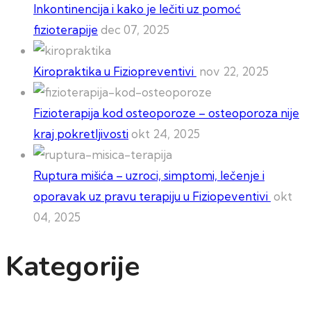
Inkontinencija i kako je lečiti uz pomoć
fizioterapije
dec 07, 2025
Kiropraktika u Fiziopreventivi
nov 22, 2025
Fizioterapija kod osteoporoze – osteoporoza nije
kraj pokretljivosti
okt 24, 2025
Ruptura mišića – uzroci, simptomi, lečenje i
oporavak uz pravu terapiju u Fiziopeventivi
okt
04, 2025
Kategorije