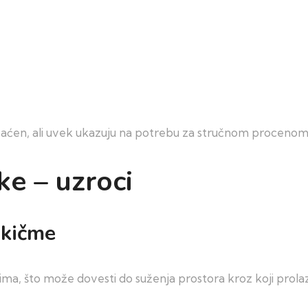
hvaćen, ali uvek ukazuju na potrebu za stručnom procenom
ke – uzroci
 kičme
ma, što može dovesti do suženja prostora kroz koji prolaz