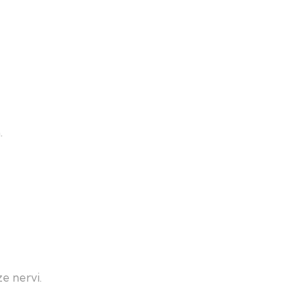
.
e nervi.