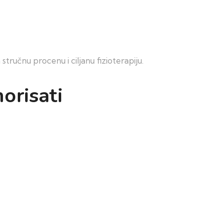
ručnu procenu i ciljanu fizioterapiju.
orisati