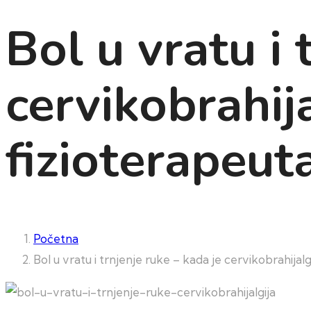
Bol u vratu i 
cervikobrahij
fizioterapeut
Početna
Bol u vratu i trnjenje ruke – kada je cervikobrahija