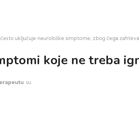
 često uključuje neurološke simptome, zbog čega zahteva st
imptomi koje ne treba ign
terapeutu
su: