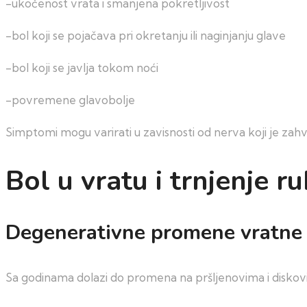
-ukočenost vrata i smanjena pokretljivost
-bol koji se pojačava pri okretanju ili naginjanju glave
-bol koji se javlja tokom noći
-povremene glavobolje
Simptomi mogu varirati u zavisnosti od nerva koji je za
Bol u vratu i trnjenje ru
Degenerativne promene vratne
Sa godinama dolazi do promena na pršljenovima i diskovi