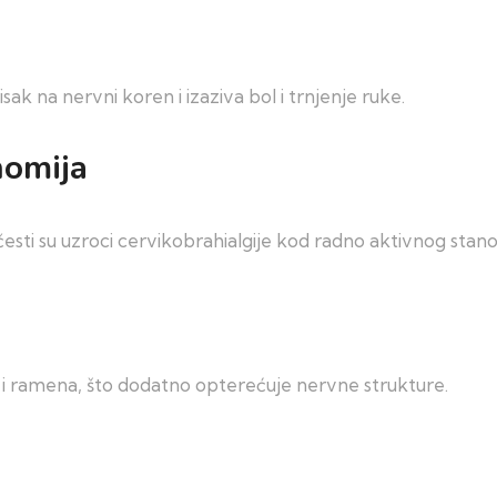
ak na nervni koren i izaziva bol i trnjenje ruke.
nomija
česti su uzroci cervikobrahialgije kod radno aktivnog stan
a i ramena, što dodatno opterećuje nervne strukture.