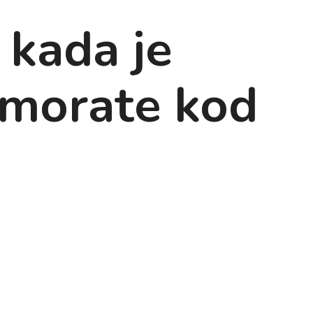
– kada je
a morate kod