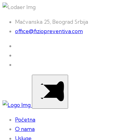
Mačvanska 25, Beograd Srbija
office@fiziopreventiva.com
Početna
O nama
Usluge