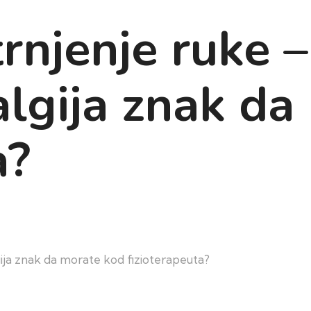
trnjenje ruke 
algija znak d
a?
lgija znak da morate kod fizioterapeuta?