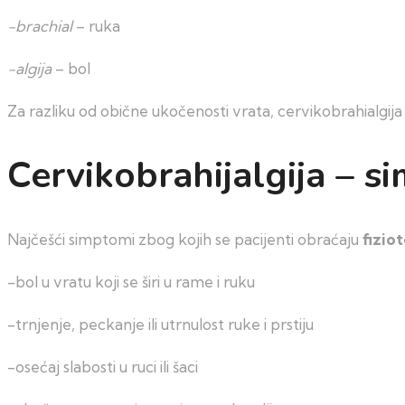
-brachial
– ruka
-algija
– bol
Za razliku od obične ukočenosti vrata, cervikobrahialgija
Cervikobrahijalgija – s
Najčešći simptomi zbog kojih se pacijenti obraćaju
fizio
-bol u vratu koji se širi u rame i ruku
-trnjenje, peckanje ili utrnulost ruke i prstiju
-osećaj slabosti u ruci ili šaci