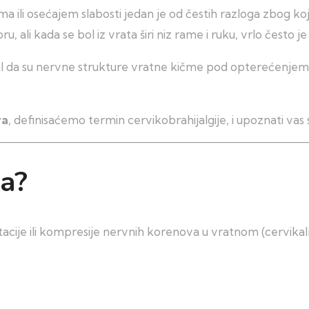
 ili osećajem slabosti jedan je od čestih razloga zbog koji
, ali kada se bol iz vrata širi niz rame i ruku, vrlo često je
nal da su nervne strukture vratne kičme pod opterećenjem
va
, definisaćemo termin cervikobrahijalgije, i upoznati va
ja?
ritacije ili kompresije nervnih korenova u vratnom (cervika