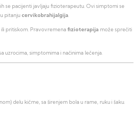
h se pacijenti javljaju fizioterapeutu. Ovi simptomi se
 u pitanju
cervikobrahijalgija
.
 ili pritiskom. Pravovremena
fizioterapija
može sprečiti
s sa uzrocima, simptomima i načinima lečenja.
lnom) delu kičme, sa širenjem bola u rame, ruku i šaku.