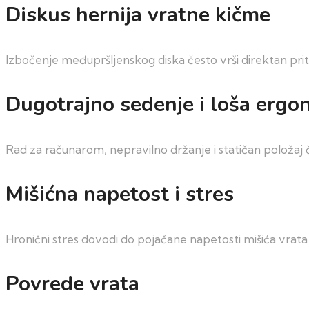
Diskus hernija vratne kičme
Izbočenje međupršljenskog diska često vrši direktan pritis
Dugotrajno sedenje i loša ergo
Rad za računarom, nepravilno držanje i statičan položaj 
Mišićna napetost i stres
Hronični stres dovodi do pojačane napetosti mišića vrat
Povrede vrata