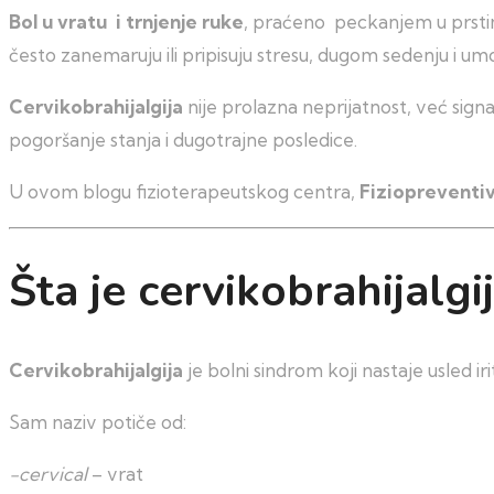
Bol u vratu i trnjenje ruke
, praćeno peckanjem u prstima
često zanemaruju ili pripisuju stresu, dugom sedenju i umoru
Cervikobrahijalgija
nije prolazna neprijatnost, već sig
pogoršanje stanja i dugotrajne posledice.
U ovom blogu fizioterapeutskog centra,
Fiziopreventi
Šta je cervikobrahijalgi
Cervikobrahijalgija
je bolni sindrom koji nastaje usled i
Sam naziv potiče od:
-cervical
– vrat