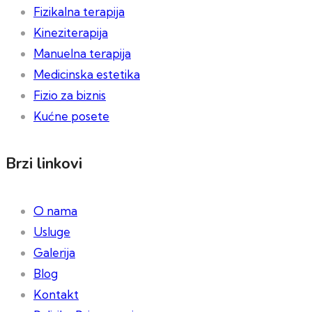
Fizikalna terapija
Kineziterapija
Manuelna terapija
Medicinska estetika
Fizio za biznis
Kućne posete
Brzi linkovi
O nama
Usluge
Galerija
Blog
Kontakt