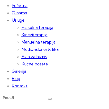
Početna
O nama
Usluge
Fizikalna terapija
Kineziterapija
Manuelna terapija
Medicinska estetika
Fizio za biznis
Kućne posete
Galerija
Blog
Kontakt