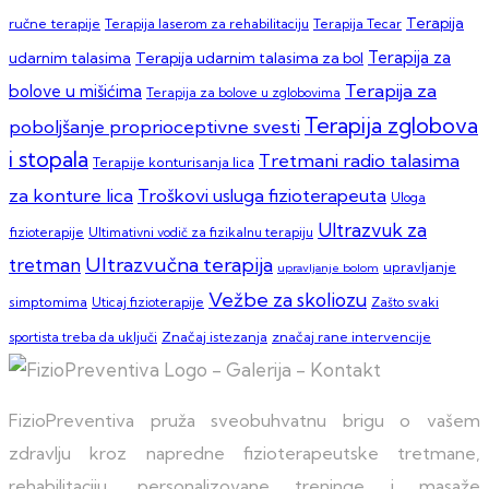
Terapija
ručne terapije
Terapija laserom za rehabilitaciju
Terapija Tecar
Terapija za
Terapija udarnim talasima za bol
udarnim talasima
Terapija za
bolove u mišićima
Terapija za bolove u zglobovima
Terapija zglobova
poboljšanje proprioceptivne svesti
i stopala
Tretmani radio talasima
Terapije konturisanja lica
za konture lica
Troškovi usluga fizioterapeuta
Uloga
Ultrazvuk za
fizioterapije
Ultimativni vodič za fizikalnu terapiju
Ultrazvučna terapija
tretman
upravljanje
upravljanje bolom
Vežbe za skoliozu
simptomima
Zašto svaki
Uticaj fizioterapije
sportista treba da uključi
Značaj istezanja
značaj rane intervencije
FizioPreventiva pruža sveobuhvatnu brigu o vašem
zdravlju kroz napredne fizioterapeutske tretmane,
rehabilitaciju, personalizovane treninge i masaže