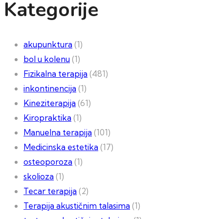
Kategorije
akupunktura
(1)
bol u kolenu
(1)
Fizikalna terapija
(481)
inkontinencija
(1)
Kineziterapija
(61)
Kiropraktika
(1)
Manuelna terapija
(101)
Medicinska estetika
(17)
osteoporoza
(1)
skolioza
(1)
Tecar terapija
(2)
Terapija akustičnim talasima
(1)