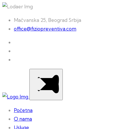
Mačvanska 25, Beograd Srbija
office@fiziopreventiva.com
Početna
O nama
Usluge