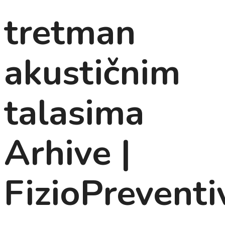
tretman
akustičnim
talasima
Arhive |
FizioPreventi