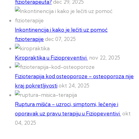
fizioterapeuta?
dec 29, 2025
Inkontinencija i kako je lečiti uz pomoć
fizioterapije
dec 07, 2025
Kiropraktika u Fiziopreventivi
nov 22, 2025
Fizioterapija kod osteoporoze – osteoporoza nije
kraj pokretljivosti
okt 24, 2025
Ruptura mišića – uzroci, simptomi, lečenje i
oporavak uz pravu terapiju u Fiziopeventivi
okt
04, 2025