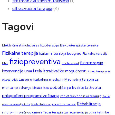
tretman akustičnim talasima
(1)
ultrazvučna terapija
(4)
Tagovi
Električna stimulacija za fizioterapiju
Elektroterapijske tehnike
Fizikalna terapija
fizikalna terapija beograd
Fizikalna terapija
fiziopreventiva
fizioterapija
DNS
fizioterapeut
intervencije uma i tela
istraživačke mogućnosti
Kineziterapija za
Laseri u fizikalnoj medicini
Magnetna terapija za
osteoartritis
poboljšanje kvaliteta života
mentalno zdravlje
Masaža leđa
prilagođeni programi vežbanja
radiofrekvencijska terapija
Radio
Rehabilitacija
talasi za zdravlje kože
Radio talasna procedura za telo
sindrom hroničnog umora
Tecar terapija za regeneraciju tkiva
tehnike