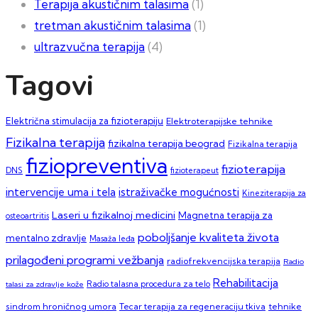
Terapija akustičnim talasima
(1)
tretman akustičnim talasima
(1)
ultrazvučna terapija
(4)
Tagovi
Električna stimulacija za fizioterapiju
Elektroterapijske tehnike
Fizikalna terapija
fizikalna terapija beograd
Fizikalna terapija
fiziopreventiva
fizioterapija
DNS
fizioterapeut
intervencije uma i tela
istraživačke mogućnosti
Kineziterapija za
Laseri u fizikalnoj medicini
Magnetna terapija za
osteoartritis
poboljšanje kvaliteta života
mentalno zdravlje
Masaža leđa
prilagođeni programi vežbanja
radiofrekvencijska terapija
Radio
Rehabilitacija
talasi za zdravlje kože
Radio talasna procedura za telo
sindrom hroničnog umora
Tecar terapija za regeneraciju tkiva
tehnike