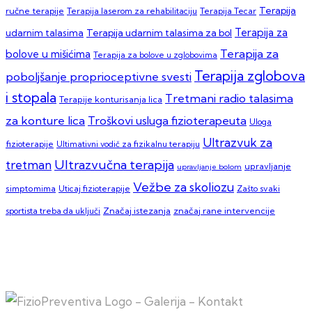
Terapija
ručne terapije
Terapija laserom za rehabilitaciju
Terapija Tecar
Terapija za
Terapija udarnim talasima za bol
udarnim talasima
Terapija za
bolove u mišićima
Terapija za bolove u zglobovima
Terapija zglobova
poboljšanje proprioceptivne svesti
i stopala
Tretmani radio talasima
Terapije konturisanja lica
za konture lica
Troškovi usluga fizioterapeuta
Uloga
Ultrazvuk za
fizioterapije
Ultimativni vodič za fizikalnu terapiju
Ultrazvučna terapija
tretman
upravljanje
upravljanje bolom
Vežbe za skoliozu
simptomima
Zašto svaki
Uticaj fizioterapije
sportista treba da uključi
Značaj istezanja
značaj rane intervencije