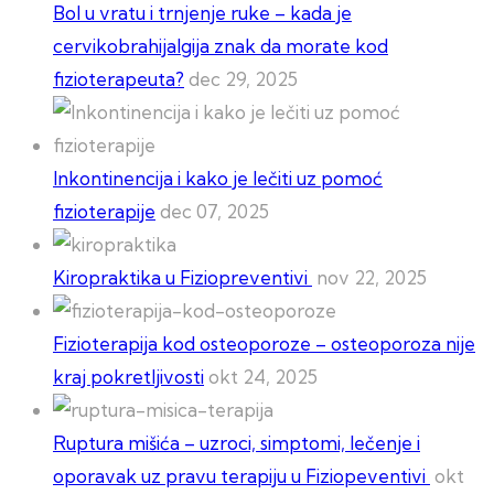
Bol u vratu i trnjenje ruke – kada je
cervikobrahijalgija znak da morate kod
fizioterapeuta?
dec 29, 2025
Inkontinencija i kako je lečiti uz pomoć
fizioterapije
dec 07, 2025
Kiropraktika u Fiziopreventivi
nov 22, 2025
Fizioterapija kod osteoporoze – osteoporoza nije
kraj pokretljivosti
okt 24, 2025
Ruptura mišića – uzroci, simptomi, lečenje i
oporavak uz pravu terapiju u Fiziopeventivi
okt