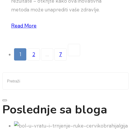
rezultate – otkrijte kako ova inovativna
metoda može unaprediti vaše zdravlje.
Read More
Paginacija
1
2
…
7
članaka
Pretraži
Poslednje sa bloga