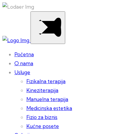
Početna
O nama
Usluge
Fizikalna terapija
Kineziterapija
Manuelna terapija
Medicinska estetika
Fizio za biznis
Kućne posete