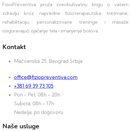
FizioPreventiva pruža sveobuhvatnu brigu o vašem
zdravlju kroz napredne fizioterapeutske tretmane,
rehabilitaciju, personalizovane treninge i masaže
osiguravajući ojačanje tela i smanjenje bolova.
Kontakt
Mačvanska 25, Beograd Srbija
office@fiziopreventiva.com
+381 69 39 73 105
Pon - Pet: 08h - 20h
Subota: 08h - 17h
Nedelja: po dogovoru
Naše usluge