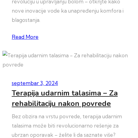
revoluciju u upravljanju bolom – otkrijte kako
nove inovacije vode ka unapređenju komfora i
blagostanja.
Read More
septembar 3, 2024
Terapija udarnim talasima – Za
rehabilitaciju nakon povrede
Bez obzira na vrstu povrede, terapija udarnim
talasima može biti revolucionarno rešenje za
ubrzan oporavak – želite li da saznate više?