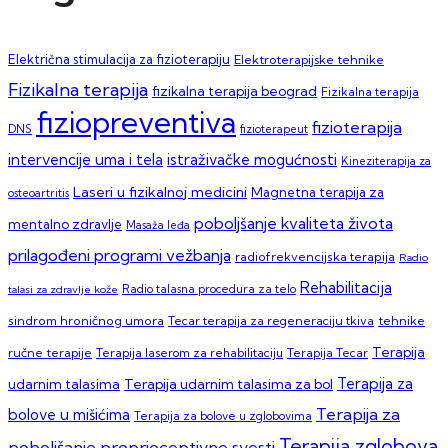
Električna stimulacija za fizioterapiju
Elektroterapijske tehnike
Fizikalna terapija
fizikalna terapija beograd
Fizikalna terapija
fiziopreventiva
fizioterapija
DNS
fizioterapeut
intervencije uma i tela
istraživačke mogućnosti
Kineziterapija za
Laseri u fizikalnoj medicini
Magnetna terapija za
osteoartritis
poboljšanje kvaliteta života
mentalno zdravlje
Masaža leđa
prilagođeni programi vežbanja
radiofrekvencijska terapija
Radio
Rehabilitacija
talasi za zdravlje kože
Radio talasna procedura za telo
sindrom hroničnog umora
Tecar terapija za regeneraciju tkiva
tehnike
Terapija
ručne terapije
Terapija laserom za rehabilitaciju
Terapija Tecar
Terapija za
Terapija udarnim talasima za bol
udarnim talasima
Terapija za
bolove u mišićima
Terapija za bolove u zglobovima
Terapija zglobova
poboljšanje proprioceptivne svesti