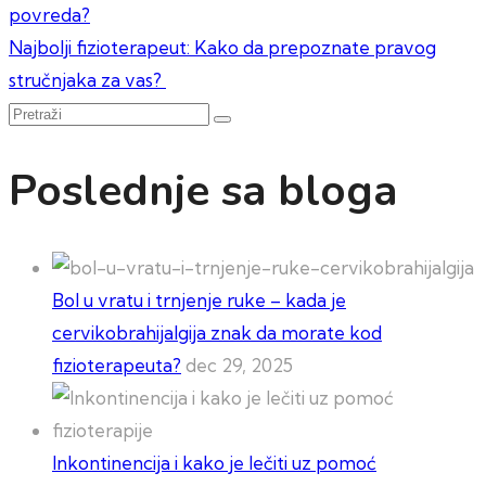
povreda?
članka
Najbolji fizioterapeut: Kako da prepoznate pravog
stručnjaka za vas?
Pretraži
Poslednje sa bloga
Bol u vratu i trnjenje ruke – kada je
cervikobrahijalgija znak da morate kod
fizioterapeuta?
dec 29, 2025
Inkontinencija i kako je lečiti uz pomoć