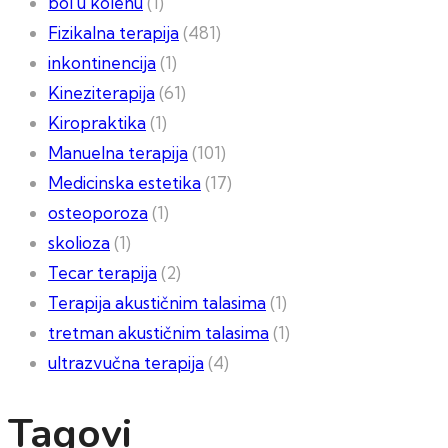
bol u kolenu
(1)
Fizikalna terapija
(481)
inkontinencija
(1)
Kineziterapija
(61)
Kiropraktika
(1)
Manuelna terapija
(101)
Medicinska estetika
(17)
osteoporoza
(1)
skolioza
(1)
Tecar terapija
(2)
Terapija akustičnim talasima
(1)
tretman akustičnim talasima
(1)
ultrazvučna terapija
(4)
Tagovi