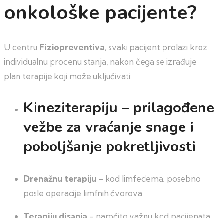
onkološke pacijente?
U centru
Fiziopreventiva
, svaki pacijent prolazi kroz
individualnu procenu stanja, nakon čega se izrađuje
plan terapije koji može uključivati:
Kineziterapiju
– prilagođene
vežbe za vraćanje snage i
poboljšanje pokretljivosti
Drenažnu terapiju
– kod limfedema, posebno
posle operacije limfnih čvorova
Terapiju disanja
– naročito važnu kod pacijenata