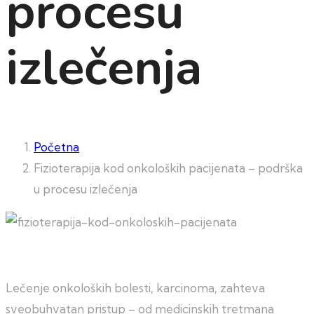
procesu
izlečenja
Početna
Fizioterapija kod onkoloških pacijenata – podrška
u procesu izlečenja
Lečenje onkoloških bolesti, karcinoma, zahteva
sveobuhvatan pristup – od medicinskih tretmana