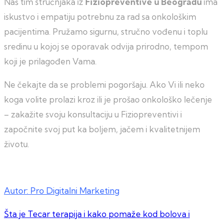
Naš tim stručnjaka iz
Fiziopreventive u Beogradu
ima
iskustvo i empatiju potrebnu za rad sa onkološkim
pacijentima. Pružamo sigurnu, stručno vođenu i toplu
sredinu u kojoj se oporavak odvija prirodno, tempom
koji je prilagođen Vama.
Ne čekajte da se problemi pogoršaju. Ako Vi ili neko
koga volite prolazi kroz ili je prošao onkološko lečenje
– zakažite svoju konsultaciju u Fiziopreventivi i
započnite svoj put ka boljem, jačem i kvalitetnijem
životu.
Autor: Pro Digitalni Marketing
Kretanje
Šta je Tecar terapija i kako pomaže kod bolova i