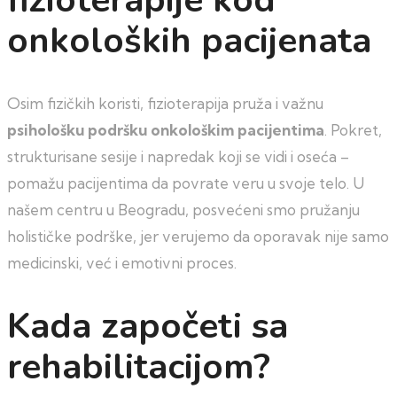
onkoloških pacijenata
Osim fizičkih koristi, fizioterapija pruža i važnu
psihološku podršku onkološkim pacijentima
. Pokret,
strukturisane sesije i napredak koji se vidi i oseća –
pomažu pacijentima da povrate veru u svoje telo. U
našem centru u Beogradu, posvećeni smo pružanju
holističke podrške, jer verujemo da oporavak nije samo
medicinski, već i emotivni proces.
Kada započeti sa
rehabilitacijom?