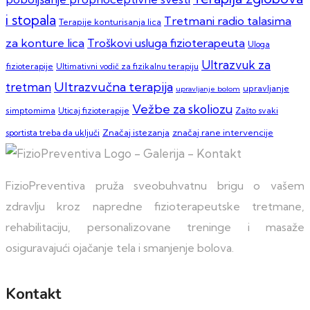
i stopala
Tretmani radio talasima
Terapije konturisanja lica
za konture lica
Troškovi usluga fizioterapeuta
Uloga
Ultrazvuk za
fizioterapije
Ultimativni vodič za fizikalnu terapiju
Ultrazvučna terapija
tretman
upravljanje
upravljanje bolom
Vežbe za skoliozu
simptomima
Zašto svaki
Uticaj fizioterapije
sportista treba da uključi
Značaj istezanja
značaj rane intervencije
FizioPreventiva pruža sveobuhvatnu brigu o vašem
zdravlju kroz napredne fizioterapeutske tretmane,
rehabilitaciju, personalizovane treninge i masaže
osiguravajući ojačanje tela i smanjenje bolova.
Kontakt