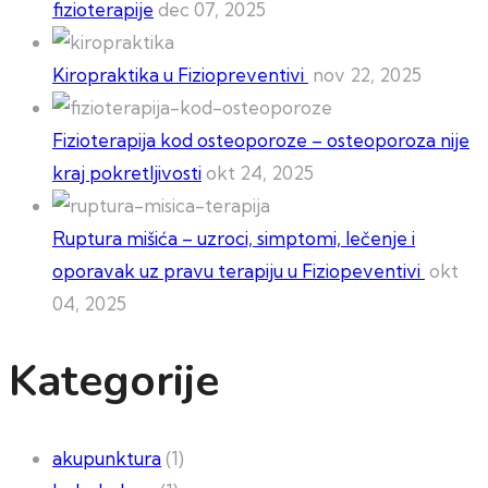
fizioterapije
dec 07, 2025
Kiropraktika u Fiziopreventivi
nov 22, 2025
Fizioterapija kod osteoporoze – osteoporoza nije
kraj pokretljivosti
okt 24, 2025
Ruptura mišića – uzroci, simptomi, lečenje i
oporavak uz pravu terapiju u Fiziopeventivi
okt
04, 2025
Kategorije
akupunktura
(1)