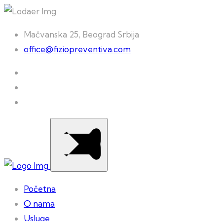
Mačvanska 25, Beograd Srbija
office@fiziopreventiva.com
Početna
O nama
Usluge