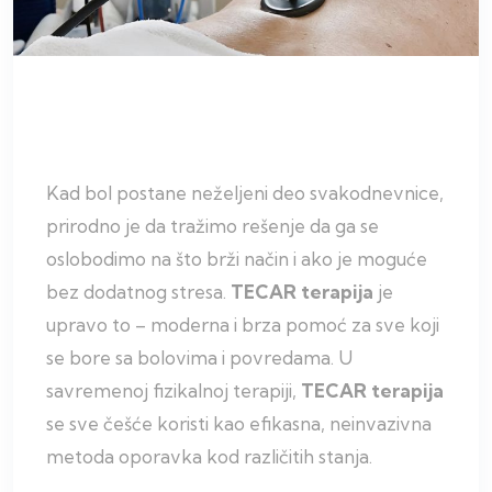
Kad bol postane neželjeni deo svakodnevnice,
prirodno je da tražimo rešenje da ga se
oslobodimo na što brži način i ako je moguće
bez dodatnog stresa.
TECAR terapija
je
upravo to – moderna i brza pomoć za sve koji
se bore sa bolovima i povredama. U
savremenoj fizikalnoj terapiji,
TECAR terapija
se sve češće koristi kao efikasna, neinvazivna
metoda oporavka kod različitih stanja.