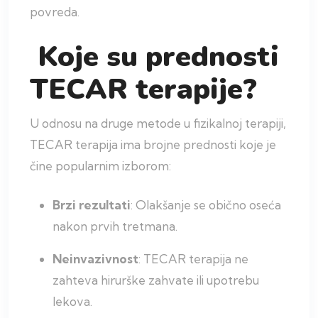
povreda.
Koje su prednosti
TECAR terapije?
U odnosu na druge metode u fizikalnoj terapiji,
TECAR terapija ima brojne prednosti koje je
čine popularnim izborom:
Brzi rezultati
: Olakšanje se obično oseća
nakon prvih tretmana.
Neinvazivnost
: TECAR terapija ne
zahteva hirurške zahvate ili upotrebu
lekova.