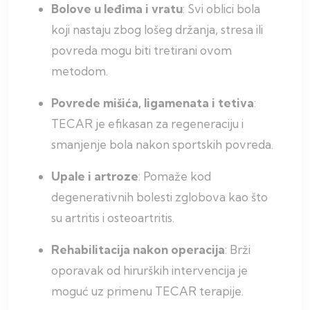
Bolove u leđima i vratu
: Svi oblici bola
koji nastaju zbog lošeg držanja, stresa ili
povreda mogu biti tretirani ovom
metodom.
Povrede mišića, ligamenata i tetiva
:
TECAR je efikasan za regeneraciju i
smanjenje bola nakon sportskih povreda.
Upale i artroze
: Pomaže kod
degenerativnih bolesti zglobova kao što
su artritis i osteoartritis.
Rehabilitacija nakon operacija
: Brži
oporavak od hirurških intervencija je
moguć uz primenu TECAR terapije.