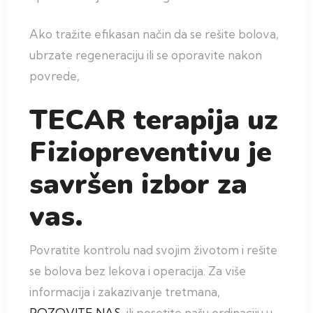
Ako tražite efikasan način da se rešite bolova,
ubrzate regeneraciju ili se oporavite nakon
povrede,
TECAR terapija uz
Fiziopreventivu je
savršen izbor za
vas.
Povratite kontrolu nad svojim životom i rešite
se bolova bez lekova i operacija. Za više
informacija i zakazivanje tretmana,
POZOVITE NAS
ili posetite našu ordinaciju u