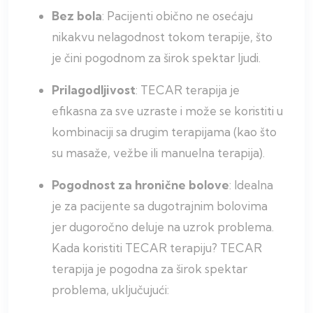
Bez bola
: Pacijenti obično ne osećaju
nikakvu nelagodnost tokom terapije, što
je čini pogodnom za širok spektar ljudi.
Prilagodljivost
: TECAR terapija je
efikasna za sve uzraste i može se koristiti u
kombinaciji sa drugim terapijama (kao što
su masaže, vežbe ili manuelna terapija).
Pogodnost za hronične bolove
: Idealna
je za pacijente sa dugotrajnim bolovima
jer dugoročno deluje na uzrok problema.
Kada koristiti TECAR terapiju? TECAR
terapija je pogodna za širok spektar
problema, uključujući: