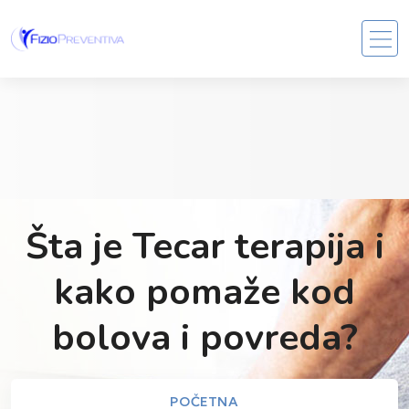
Šta je Tecar terapija i
kako pomaže kod
bolova i povreda?
POČETNA