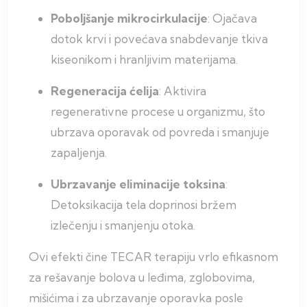
Poboljšanje mikrocirkulacije
: Ojačava
dotok krvi i povećava snabdevanje tkiva
kiseonikom i hranljivim materijama.
Regeneracija ćelija
: Aktivira
regenerativne procese u organizmu, što
ubrzava oporavak od povreda i smanjuje
zapaljenja.
Ubrzavanje eliminacije toksina
:
Detoksikacija tela doprinosi bržem
izlečenju i smanjenju otoka.
Ovi efekti čine TECAR terapiju vrlo efikasnom
za rešavanje bolova u leđima, zglobovima,
mišićima i za ubrzavanje oporavka posle