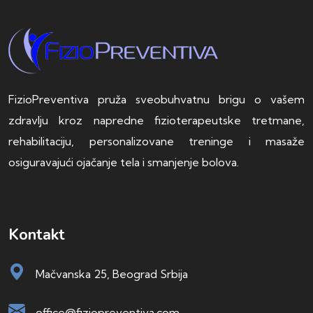
FizioPreventiva pruža sveobuhvatnu brigu o vašem
zdravlju kroz napredne fizioterapeutske tretmane,
rehabilitaciju, personalizovane treninge i masaže
osiguravajući ojačanje tela i smanjenje bolova.
Kontakt
Mačvanska 25, Beograd Srbija
office@fiziopreventiva.com