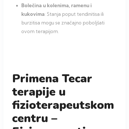
Bolečina u kolenima, ramenu i
kukovima
: Stanja poput tendinitisa ili
burzitisa mogu se značajno poboljšati
ovom terapijom.
Primena Tecar
terapije u
fizioterapeutskom
centru –