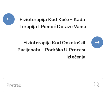
Kretanje
Fizioterapija Kod Kuće – Kada
Terapija I Pomoć Dolaze Vama
članka
Fizioterapija Kod Onkoloških
Pacijenata – Podrška U Procesu
Izlečenja
Pretraži