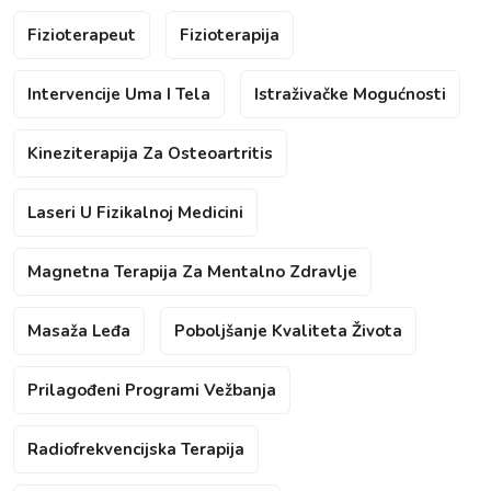
Fizioterapeut
Fizioterapija
Intervencije Uma I Tela
Istraživačke Mogućnosti
Kineziterapija Za Osteoartritis
Laseri U Fizikalnoj Medicini
Magnetna Terapija Za Mentalno Zdravlje
Masaža Leđa
Poboljšanje Kvaliteta Života
Prilagođeni Programi Vežbanja
Radiofrekvencijska Terapija