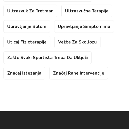
Ultrazvuk Za Tretman
Ultrazvučna Terapija
Upravljanje Bolom
Upravljanje Simptomima
Uticaj Fizioterapije
Vežbe Za Skoliozu
Zašto Svaki Sportista Treba Da Uključi
Značaj Istezanja
Značaj Rane Intervencije