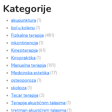
Kategorije
akupunktura
(1)
bol u kolenu
(1)
Fizikalna terapija
(481)
inkontinencija
(1)
Kineziterapija
(61)
Kiropraktika
(1)
Manuelna terapija
(101)
Medicinska estetika
(17)
osteoporoza
(1)
skolioza
(1)
Tecar terapija
(2)
Terapija akustičnim talasima
(1)
tretman akustičnim talasima
(1)