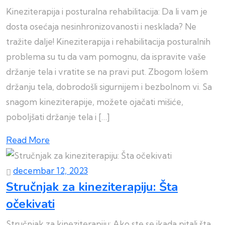
Kineziterapija i posturalna rehabilitacija: Da li vam je
dosta osećaja nesinhronizovanosti i nesklada? Ne
tražite dalje! Kineziterapija i rehabilitacija posturalnih
problema su tu da vam pomognu, da ispravite vaše
držanje tela i vratite se na pravi put. Zbogom lošem
držanju tela, dobrodošli sigurnijem i bezbolnom vi. Sa
snagom kineziterapije, možete ojačati mišiće,
poboljšati držanje tela i […]
Read More
decembar 12, 2023
Stručnjak za kineziterapiju: Šta
očekivati
Stručnjak za kineziterapiju: Ako ste se ikada pitali šta