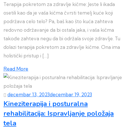
Terapija pokretom za zdravlje kičme: Jeste li ikada
osetili kao da je vaša kičma čvrsti temelj kuće koji
podržava celo telo? Pa, baš kao što kuća zahteva
redovno održavanje da bi ostala jaka, i vaša kičma
takođe zahteva negu da bi održala svoje zdravlje. Tu
dolazi terapija pokretom za zdravlje kičme. Ona ima
holistički pristup i […]
Read More
decembar 13, 2023
decembar 19, 2023
Kineziterapija i posturalna
rehabilitacija: Ispravljanje položaja
tela