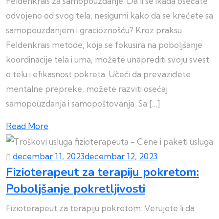
Feldenkrais za samopouzdanje: Da li se ikada osećate
odvojeno od svog tela, nesigurni kako da se krećete sa
samopouzdanjem i gracioznošću? Kroz praksu
Feldenkrais metode, koja se fokusira na poboljšanje
koordinacije tela i uma, možete unaprediti svoju svest
o telu i efikasnost pokreta. Učeći da prevaziđete
mentalne prepreke, možete razviti osećaj
samopouzdanja i samopoštovanja. Sa […]
Read More
decembar 11, 2023
decembar 12, 2023
Fizioterapeut za terapiju pokretom:
Poboljšanje pokretljivosti
Fizioterapeut za terapiju pokretom: Verujete li da