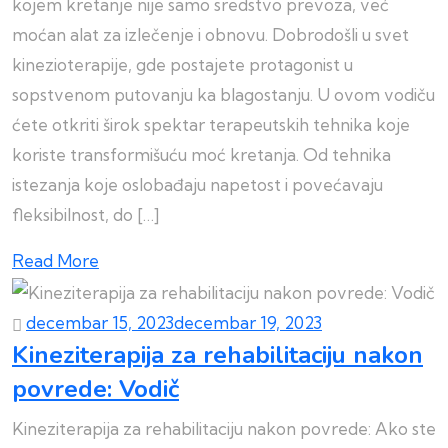
kojem kretanje nije samo sredstvo prevoza, već
moćan alat za izlečenje i obnovu. Dobrodošli u svet
kinezioterapije, gde postajete protagonist u
sopstvenom putovanju ka blagostanju. U ovom vodiču
ćete otkriti širok spektar terapeutskih tehnika koje
koriste transformišuću moć kretanja. Od tehnika
istezanja koje oslobađaju napetost i povećavaju
fleksibilnost, do […]
Read More
decembar 15, 2023
decembar 19, 2023
Kineziterapija za rehabilitaciju nakon
povrede: Vodič
Kineziterapija za rehabilitaciju nakon povrede: Ako ste