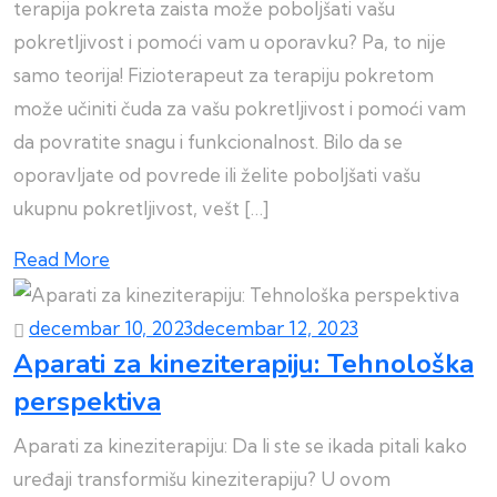
terapija pokreta zaista može poboljšati vašu
pokretljivost i pomoći vam u oporavku? Pa, to nije
samo teorija! Fizioterapeut za terapiju pokretom
može učiniti čuda za vašu pokretljivost i pomoći vam
da povratite snagu i funkcionalnost. Bilo da se
oporavljate od povrede ili želite poboljšati vašu
ukupnu pokretljivost, vešt […]
Read More
decembar 10, 2023
decembar 12, 2023
Aparati za kineziterapiju: Tehnološka
perspektiva
Aparati za kineziterapiju: Da li ste se ikada pitali kako
uređaji transformišu kineziterapiju? U ovom