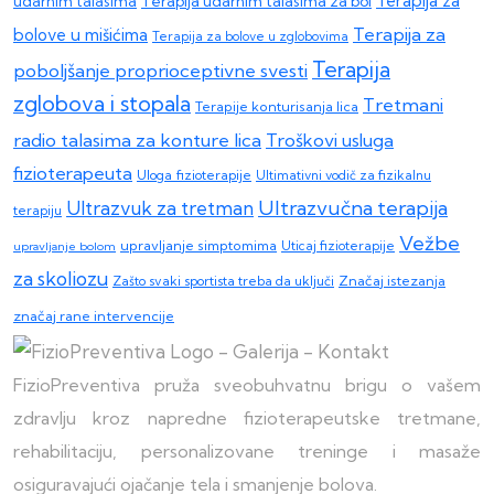
Terapija za
Terapija udarnim talasima za bol
udarnim talasima
Terapija za
bolove u mišićima
Terapija za bolove u zglobovima
Terapija
poboljšanje proprioceptivne svesti
zglobova i stopala
Tretmani
Terapije konturisanja lica
radio talasima za konture lica
Troškovi usluga
fizioterapeuta
Uloga fizioterapije
Ultimativni vodič za fizikalnu
Ultrazvučna terapija
Ultrazvuk za tretman
terapiju
Vežbe
upravljanje simptomima
upravljanje bolom
Uticaj fizioterapije
za skoliozu
Zašto svaki sportista treba da uključi
Značaj istezanja
značaj rane intervencije
FizioPreventiva pruža sveobuhvatnu brigu o vašem
zdravlju kroz napredne fizioterapeutske tretmane,
rehabilitaciju, personalizovane treninge i masaže
osiguravajući ojačanje tela i smanjenje bolova.