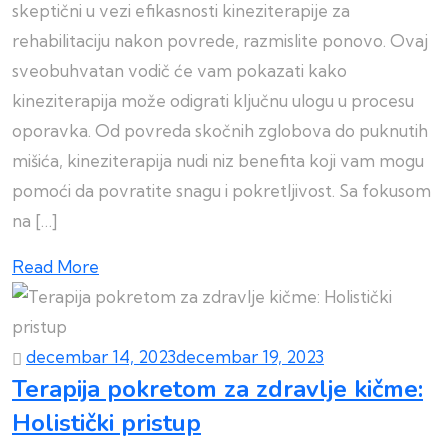
skeptični u vezi efikasnosti kineziterapije za
rehabilitaciju nakon povrede, razmislite ponovo. Ovaj
sveobuhvatan vodič će vam pokazati kako
kineziterapija može odigrati ključnu ulogu u procesu
oporavka. Od povreda skočnih zglobova do puknutih
mišića, kineziterapija nudi niz benefita koji vam mogu
pomoći da povratite snagu i pokretljivost. Sa fokusom
na […]
Read More
decembar 14, 2023
decembar 19, 2023
Terapija pokretom za zdravlje kičme:
Holistički pristup