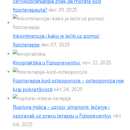
cervikobrahijalgija znak da morate kod
fizioterapeuta?
dec 29, 2025
Inkontinencija i kako je lečiti uz pomoć
fizioterapije
dec 07, 2025
Kiropraktika u Fiziopreventivi
nov 22, 2025
Fizioterapija kod osteoporoze – osteoporoza nije
kraj pokretljivosti
okt 24, 2025
Ruptura mišića – uzroci, simptomi, lečenje i
oporavak uz pravu terapiju u Fiziopeventivi
okt
04, 2025