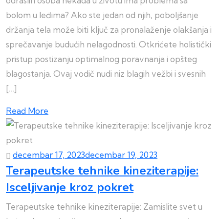
odraslih osoba nekada u životu ima problema sa
bolom u leđima? Ako ste jedan od njih, poboljšanje
držanja tela može biti ključ za pronalaženje olakšanja i
sprečavanje budućih nelagodnosti. Otkrićete holistički
pristup postizanju optimalnog poravnanja i opšteg
blagostanja. Ovaj vodič nudi niz blagih vežbi i svesnih
[…]
Read More
decembar 17, 2023
decembar 19, 2023
Terapeutske tehnike kineziterapije:
Isceljivanje kroz pokret
Terapeutske tehnike kineziterapije: Zamislite svet u