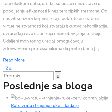
tehnološkom dobu, uređaji su postali neizostavni u
poboljšanju efikasnosti kineziterapijskih tretmana. Od
nosivih senzora koji analiziraju pokrete do sistema
virtuelne stvarnosti koji stvaraju iskustva rehabilitacije,
ovi uređaji revolucionizuju način obavljanja terapije.
Udaljeni monitoring uređaji omogućavaju
zdravstvenim profesionalcima da prate i brinu […]
Read More
Paginacija
1
2
3
Pretraži
članaka
Poslednje sa bloga
Bol u vratu i trnjenje ruke – kada je