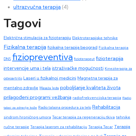
ultrazvučna terapija
(4)
Tagovi
Električna stimulacija za fizioterapiju
Elektroterapijske tehnike
Fizikalna terapija
fizikalna terapija beograd
Fizikalna terapija
fiziopreventiva
fizioterapija
DNS
fizioterapeut
intervencije uma i tela
istraživačke mogućnosti
Kineziterapija za
Laseri u fizikalnoj medicini
Magnetna terapija za
osteoartritis
poboljšanje kvaliteta života
mentalno zdravlje
Masaža leđa
prilagođeni programi vežbanja
radiofrekvencijska terapija
Radio
Rehabilitacija
talasi za zdravlje kože
Radio talasna procedura za telo
sindrom hroničnog umora
Tecar terapija za regeneraciju tkiva
tehnike
Terapija
ručne terapije
Terapija laserom za rehabilitaciju
Terapija Tecar