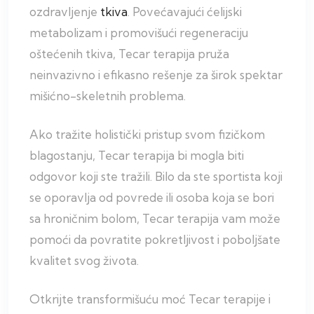
ozdravljenje
tkiva
. Povećavajući ćelijski
metabolizam i promovišući regeneraciju
oštećenih tkiva, Tecar terapija pruža
neinvazivno i efikasno rešenje za širok spektar
mišićno-skeletnih problema.
Ako tražite holistički pristup svom fizičkom
blagostanju, Tecar terapija bi mogla biti
odgovor koji ste tražili. Bilo da ste sportista koji
se oporavlja od povrede ili osoba koja se bori
sa hroničnim bolom, Tecar terapija vam može
pomoći da povratite pokretljivost i poboljšate
kvalitet svog života.
Otkrijte transformišuću moć Tecar terapije i