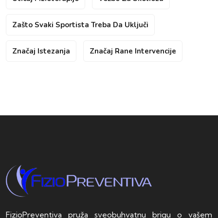
Zašto Svaki Sportista Treba Da Uključi
Značaj Istezanja
Značaj Rane Intervencije
FizioPreventiva pruža sveobuhvatnu brigu o vašem