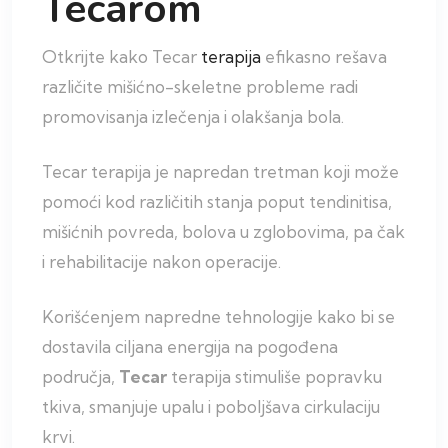
Tecarom
Otkrijte kako Tecar
terapija
efikasno rešava
različite mišićno-skeletne probleme radi
promovisanja izlečenja i olakšanja bola.
Tecar terapija je napredan tretman koji može
pomoći kod različitih stanja poput tendinitisa,
mišićnih povreda, bolova u zglobovima, pa čak
i rehabilitacije nakon operacije.
Korišćenjem napredne tehnologije kako bi se
dostavila ciljana energija na pogođena
područja,
Tecar
terapija stimuliše popravku
tkiva, smanjuje upalu i poboljšava cirkulaciju
krvi.