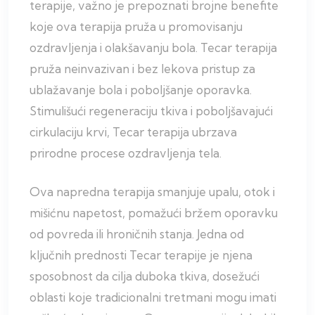
terapije, važno je prepoznati brojne benefite
koje ova terapija pruža u promovisanju
ozdravljenja i olakšavanju bola. Tecar terapija
pruža neinvazivan i bez lekova pristup za
ublažavanje bola i poboljšanje oporavka.
Stimulišući regeneraciju tkiva i poboljšavajući
cirkulaciju krvi, Tecar terapija ubrzava
prirodne procese ozdravljenja tela.
Ova napredna terapija smanjuje upalu, otok i
mišićnu napetost, pomažući bržem oporavku
od povreda ili hroničnih stanja. Jedna od
ključnih prednosti Tecar terapije je njena
sposobnost da cilja duboka tkiva, dosežući
oblasti koje tradicionalni tretmani mogu imati