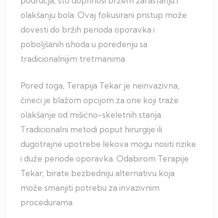
područja, što doprinosi bržem zarastanju i
olakšanju bola. Ovaj fokusirani pristup može
dovesti do bržih perioda oporavka i
poboljšanih ishoda u poređenju sa
tradicionalnijim tretmanima.
Pored toga, Terapija Tekar je neinvazivna,
čineći je blažom opcijom za one koji traže
olakšanje od mišićno-skeletnih stanja.
Tradicionalni metodi poput hirurgije ili
dugotrajne upotrebe lekova mogu nositi rizike
i duže periode oporavka. Odabirom Terapije
Tekar, birate bezbedniju alternativu koja
može smanjiti potrebu za invazivnim
procedurama.