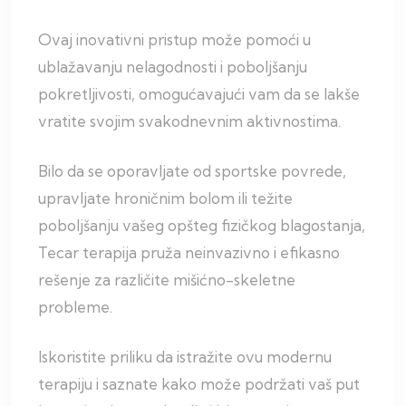
Ovaj inovativni pristup može pomoći u
ublažavanju nelagodnosti i poboljšanju
pokretljivosti, omogućavajući vam da se lakše
vratite svojim svakodnevnim aktivnostima.
Bilo da se oporavljate od sportske povrede,
upravljate hroničnim bolom ili težite
poboljšanju vašeg opšteg fizičkog blagostanja,
Tecar terapija pruža neinvazivno i efikasno
rešenje za različite mišićno-skeletne
probleme.
Iskoristite priliku da istražite ovu modernu
terapiju i saznate kako može podržati vaš put