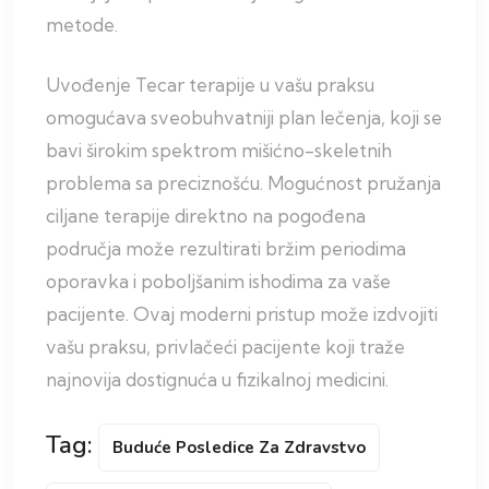
metode.
Uvođenje Tecar terapije u vašu praksu
omogućava sveobuhvatniji plan lečenja, koji se
bavi širokim spektrom mišićno-skeletnih
problema sa preciznošću. Mogućnost pružanja
ciljane terapije direktno na pogođena
područja može rezultirati bržim periodima
oporavka i poboljšanim ishodima za vaše
pacijente. Ovaj moderni pristup može izdvojiti
vašu praksu, privlačeći pacijente koji traže
najnovija dostignuća u fizikalnoj medicini.
Tag:
Buduće Posledice Za Zdravstvo