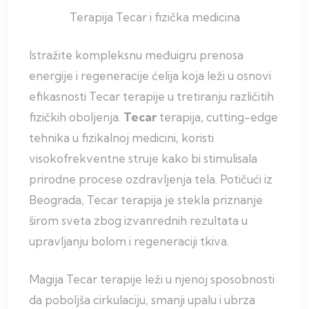
Terapija Tecar i fizička medicina
Istražite kompleksnu međuigru prenosa
energije i regeneracije ćelija koja leži u osnovi
efikasnosti Tecar terapije u tretiranju različitih
fizičkih oboljenja.
Tecar
terapija, cutting-edge
tehnika u fizikalnoj medicini, koristi
visokofrekventne struje kako bi stimulisala
prirodne procese ozdravljenja tela. Potičući iz
Beograda, Tecar terapija je stekla priznanje
širom sveta zbog izvanrednih rezultata u
upravljanju bolom i regeneraciji tkiva.
Magija Tecar terapije leži u njenoj sposobnosti
da poboljša cirkulaciju, smanji upalu i ubrza