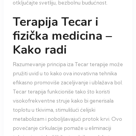
otključajte svetliju, bezbolnu budućnost.
Terapija Tecar i
fizička medicina –
Kako radi
Razumevanje principa iza Tecar terapije može
pružiti uvid u to kako ova inovativna tehnika
efikasno promoviše zaceljivanje i ublažava bol.
Tecar terapija funkcioniše tako što koristi
visokofrekventne struje kako bi generisala
toplotu u tkivima, stimulišući ćelijski
metabolizam i poboljšavajući protok krvi. Ovo
povećanje cirkulacije pomaže u eliminaciji