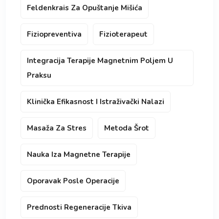
Feldenkrais Za Opuštanje Mišića
Fiziopreventiva
Fizioterapeut
Integracija Terapije Magnetnim Poljem U
Praksu
Klinička Efikasnost I Istraživački Nalazi
Masaža Za Stres
Metoda Šrot
Nauka Iza Magnetne Terapije
Oporavak Posle Operacije
Prednosti Regeneracije Tkiva