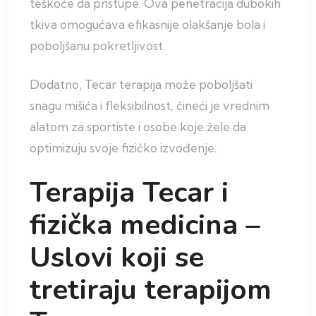
teškoće da pristupe. Ova penetracija dubokih
tkiva omogućava efikasnije olakšanje bola i
poboljšanu pokretljivost.
Dodatno, Tecar terapija može poboljšati
snagu mišića i fleksibilnost, čineći je vrednim
alatom za sportiste i osobe koje žele da
optimizuju svoje fizičko izvođenje.
Terapija Tecar i
fizička medicina –
Uslovi koji se
tretiraju terapijom