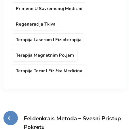
Primene U Savremenoj Medicini
Regeneracija Tkiva
Terapija Laserom I Fizioterapija
Terapija Magnetnim Poljem
Terapija Tecar I Fizička Medicina
Kretanje
Feldenkrais Metoda – Svesni Pristup
Pokretu