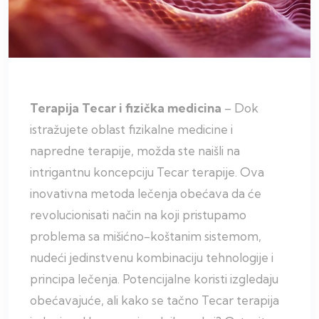
Terapija Tecar i fizička medicina
– Dok
istražujete oblast fizikalne medicine i
napredne terapije, možda ste naišli na
intrigantnu koncepciju Tecar terapije. Ova
inovativna metoda lečenja obećava da će
revolucionisati način na koji pristupamo
problema sa mišićno-koštanim sistemom,
nudeći jedinstvenu kombinaciju tehnologije i
principa lečenja. Potencijalne koristi izgledaju
obećavajuće, ali kako se tačno Tecar terapija