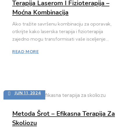
Terapija Laserom I Fizioterapija –
Moćna Kombinacija
Ako tražite savršenu kombinaciju za oporavak,
otkrijte kako laserska terapija i fizioterapija
zajedno mogu transformisati vaše isceljenje…
READ MORE
JUN 11, 2024
Metoda Šrot – Efikasna Terapija Za
Skoliozu