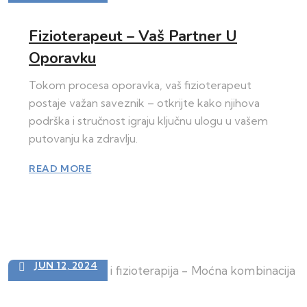
Fizioterapeut – Vaš Partner U
Oporavku
Tokom procesa oporavka, vaš fizioterapeut
postaje važan saveznik – otkrijte kako njihova
podrška i stručnost igraju ključnu ulogu u vašem
putovanju ka zdravlju.
READ MORE
JUN 12, 2024