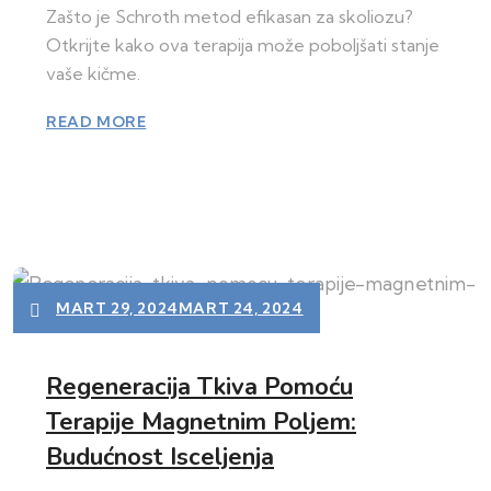
Zašto je Schroth metod efikasan za skoliozu?
Otkrijte kako ova terapija može poboljšati stanje
vaše kičme.
READ MORE
MART 29, 2024
MART 24, 2024
Regeneracija Tkiva Pomoću
Terapije Magnetnim Poljem:
Budućnost Isceljenja