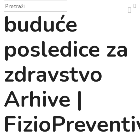
buduće
posledice za
zdravstvo
Arhive |
FizioPreventi