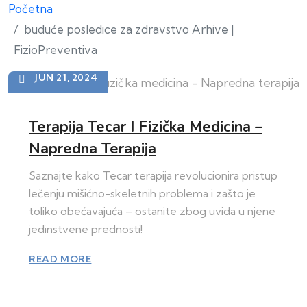
Početna
buduće posledice za zdravstvo Arhive |
FizioPreventiva
JUN 21, 2024
Terapija Tecar I Fizička Medicina –
Napredna Terapija
Saznajte kako Tecar terapija revolucionira pristup
lečenju mišićno-skeletnih problema i zašto je
toliko obećavajuća – ostanite zbog uvida u njene
jedinstvene prednosti!
READ MORE