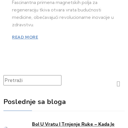
Fascinantna primena magnetskih polja za
regeneraciju tkiva otvara vrata budućnosti
medicine, obećavajući revolucionarne inovacije u
zdravstvu.
READ MORE
Pretraži
Poslednje sa bloga
Bol U Vratu I Trnjenje Ruke – Kada Je