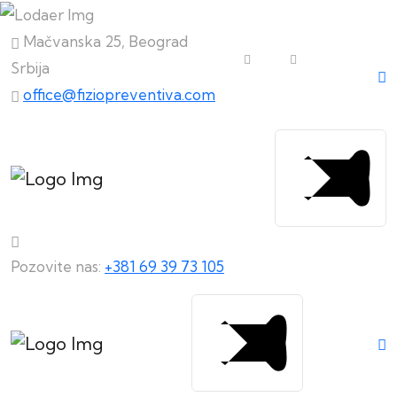
Mačvanska 25, Beograd
Srbija
office@fiziopreventiva.com
Pozovite nas:
+381 69 39 73 105