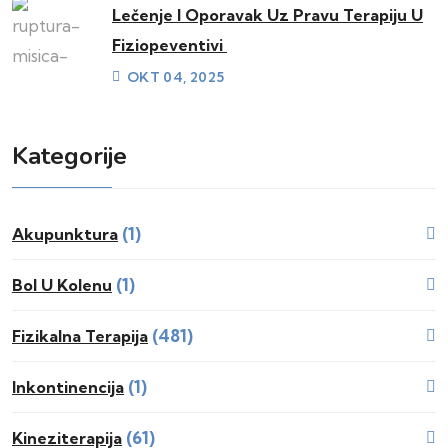
Lečenje I Oporavak Uz Pravu Terapiju U
Fiziopeventivi
OKT 04, 2025
Kategorije
(1)
Akupunktura
(1)
Bol U Kolenu
(481)
Fizikalna Terapija
(1)
Inkontinencija
(61)
Kineziterapija