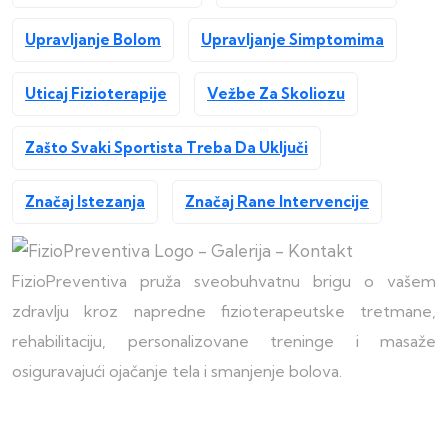
Upravljanje Bolom
Upravljanje Simptomima
Uticaj Fizioterapije
Vežbe Za Skoliozu
Zašto Svaki Sportista Treba Da Uključi
Značaj Istezanja
Značaj Rane Intervencije
FizioPreventiva pruža sveobuhvatnu brigu o vašem
zdravlju kroz napredne fizioterapeutske tretmane,
rehabilitaciju, personalizovane treninge i masaže
osiguravajući ojačanje tela i smanjenje bolova.