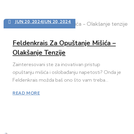
JUN 20, 2024
JUN 20, 2024
Feldenkrais Za Opuštanje Mišića –
Olakšanje Tenzije
Zainteresovani ste za inovativan pristup
opuštanju mišića i oslobađanju napetosti? Onda je
Feldenkrais možda baš ono što vam treba…
READ MORE