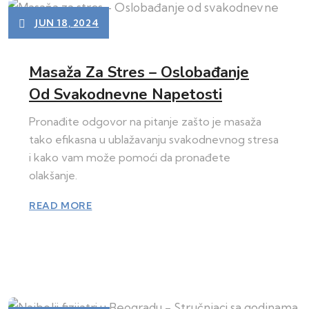
JUN 18, 2024
Masaža Za Stres – Oslobađanje
Od Svakodnevne Napetosti
Pronađite odgovor na pitanje zašto je masaža
tako efikasna u ublažavanju svakodnevnog stresa
i kako vam može pomoći da pronađete
olakšanje.
READ MORE