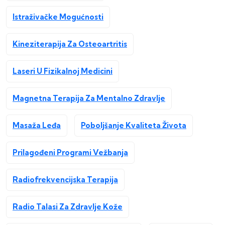
Istraživačke Mogućnosti
Kineziterapija Za Osteoartritis
Laseri U Fizikalnoj Medicini
Magnetna Terapija Za Mentalno Zdravlje
Masaža Leđa
Poboljšanje Kvaliteta Života
Prilagođeni Programi Vežbanja
Radiofrekvencijska Terapija
Radio Talasi Za Zdravlje Kože