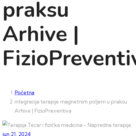
praksu
Arhive |
FizioPreventi
Početna
integracija terapije magnetnim poljem u praksu
Arhive | FizioPreventiva
jun 21, 2024