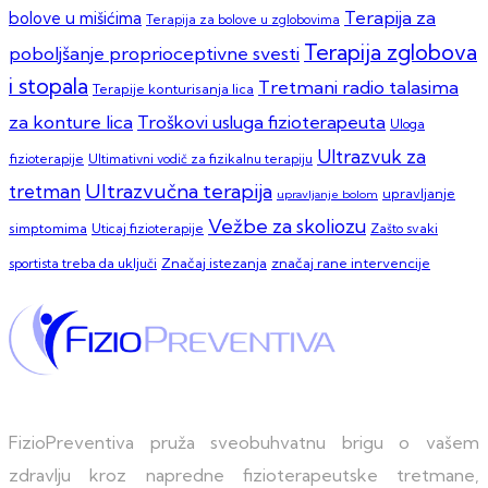
Terapija za
bolove u mišićima
Terapija za bolove u zglobovima
Terapija zglobova
poboljšanje proprioceptivne svesti
i stopala
Tretmani radio talasima
Terapije konturisanja lica
za konture lica
Troškovi usluga fizioterapeuta
Uloga
Ultrazvuk za
fizioterapije
Ultimativni vodič za fizikalnu terapiju
Ultrazvučna terapija
tretman
upravljanje
upravljanje bolom
Vežbe za skoliozu
simptomima
Zašto svaki
Uticaj fizioterapije
sportista treba da uključi
Značaj istezanja
značaj rane intervencije
FizioPreventiva pruža sveobuhvatnu brigu o vašem
zdravlju kroz napredne fizioterapeutske tretmane,