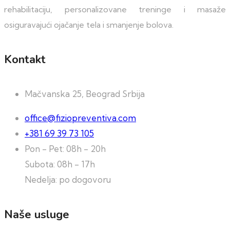
rehabilitaciju, personalizovane treninge i masaže
osiguravajući ojačanje tela i smanjenje bolova.
Kontakt
Mačvanska 25, Beograd Srbija
office@fiziopreventiva.com
+381 69 39 73 105
Pon - Pet: 08h - 20h
Subota: 08h - 17h
Nedelja: po dogovoru
Naše usluge