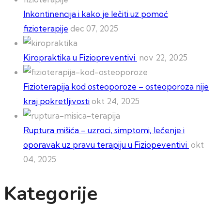
Inkontinencija i kako je lečiti uz pomoć
fizioterapije
dec 07, 2025
Kiropraktika u Fiziopreventivi
nov 22, 2025
Fizioterapija kod osteoporoze – osteoporoza nije
kraj pokretljivosti
okt 24, 2025
Ruptura mišića – uzroci, simptomi, lečenje i
oporavak uz pravu terapiju u Fiziopeventivi
okt
04, 2025
Kategorije