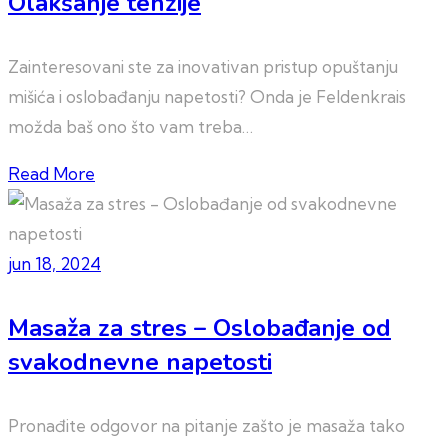
Olakšanje tenzije
Zainteresovani ste za inovativan pristup opuštanju
mišića i oslobađanju napetosti? Onda je Feldenkrais
možda baš ono što vam treba…
Read More
jun 18, 2024
Masaža za stres – Oslobađanje od
svakodnevne napetosti
Pronađite odgovor na pitanje zašto je masaža tako