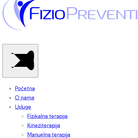
Početna
O nama
Usluge
Fizikalna terapija
Kineziterapija
Manuelna terapija