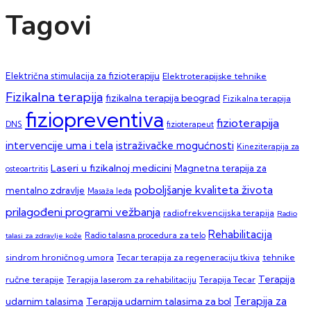
Tagovi
Električna stimulacija za fizioterapiju
Elektroterapijske tehnike
Fizikalna terapija
fizikalna terapija beograd
Fizikalna terapija
fiziopreventiva
fizioterapija
DNS
fizioterapeut
intervencije uma i tela
istraživačke mogućnosti
Kineziterapija za
Laseri u fizikalnoj medicini
Magnetna terapija za
osteoartritis
poboljšanje kvaliteta života
mentalno zdravlje
Masaža leđa
prilagođeni programi vežbanja
radiofrekvencijska terapija
Radio
Rehabilitacija
talasi za zdravlje kože
Radio talasna procedura za telo
sindrom hroničnog umora
Tecar terapija za regeneraciju tkiva
tehnike
Terapija
ručne terapije
Terapija laserom za rehabilitaciju
Terapija Tecar
Terapija za
Terapija udarnim talasima za bol
udarnim talasima