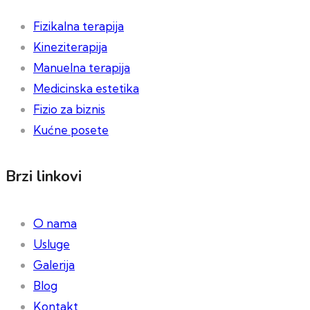
Fizikalna terapija
Kineziterapija
Manuelna terapija
Medicinska estetika
Fizio za biznis
Kućne posete
Brzi linkovi
O nama
Usluge
Galerija
Blog
Kontakt