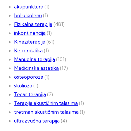
akupunktura
(1)
bol u kolenu
(1)
Fizikalna terapija
(481)
inkontinencija
(1)
Kineziterapija
(61)
Kiropraktika
(1)
Manuelna terapija
(101)
Medicinska estetika
(17)
osteoporoza
(1)
skolioza
(1)
Tecar terapija
(2)
Terapija akustičnim talasima
(1)
tretman akustičnim talasima
(1)
ultrazvučna terapija
(4)