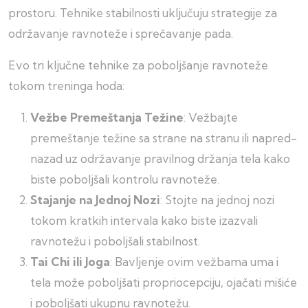
prostoru. Tehnike stabilnosti uključuju strategije za
održavanje ravnoteže i sprečavanje pada.
Evo tri ključne tehnike za poboljšanje ravnoteže
tokom treninga hoda:
Vežbe Premeštanja Težine
: Vežbajte
premeštanje težine sa strane na stranu ili napred-
nazad uz održavanje pravilnog držanja tela kako
biste poboljšali kontrolu ravnoteže.
Stajanje na Jednoj Nozi
: Stojte na jednoj nozi
tokom kratkih intervala kako biste izazvali
ravnotežu i poboljšali stabilnost.
Tai Chi ili Joga
: Bavljenje ovim vežbama uma i
tela može poboljšati propriocepciju, ojačati mišiće
i poboljšati ukupnu ravnotežu.