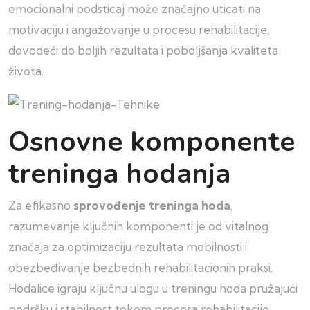
emocionalni podsticaj može značajno uticati na
motivaciju i angažovanje u procesu rehabilitacije,
dovodeći do boljih rezultata i poboljšanja kvaliteta
života.
Osnovne komponente
treninga hodanja
Za efikasno
sprovođenje treninga hoda
,
razumevanje ključnih komponenti je od vitalnog
značaja za optimizaciju rezultata mobilnosti i
obezbeđivanje bezbednih rehabilitacionih praksi.
Hodalice igraju ključnu ulogu u treningu hoda pružajući
podršku i stabilnost tokom procesa rehabilitacije.