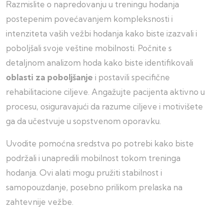
Razmislite o napredovanju u treningu hodanja
postepenim povećavanjem kompleksnosti i
intenziteta vaših vežbi hodanja kako biste izazvali i
poboljšali svoje veštine mobilnosti. Počnite s
detaljnom analizom hoda kako biste identifikovali
oblasti za poboljšanje
i postavili specifične
rehabilitacione ciljeve. Angažujte pacijenta aktivno u
procesu, osiguravajući da razume ciljeve i motivišete
ga da učestvuje u sopstvenom oporavku.
Uvodite pomoćna sredstva po potrebi kako biste
podržali i unapredili mobilnost tokom treninga
hodanja. Ovi alati mogu pružiti stabilnost i
samopouzdanje, posebno prilikom prelaska na
zahtevnije vežbe.