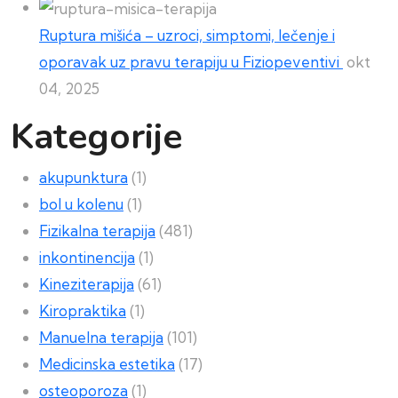
Ruptura mišića – uzroci, simptomi, lečenje i
oporavak uz pravu terapiju u Fiziopeventivi
okt
04, 2025
Kategorije
akupunktura
(1)
bol u kolenu
(1)
Fizikalna terapija
(481)
inkontinencija
(1)
Kineziterapija
(61)
Kiropraktika
(1)
Manuelna terapija
(101)
Medicinska estetika
(17)
osteoporoza
(1)