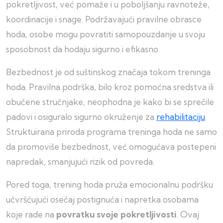
pokretljivost, već pomaže i u poboljšanju ravnoteže,
koordinacije i snage. Podržavajući pravilne obrasce
hoda, osobe mogu povratiti samopouzdanje u svoju
sposobnost da hodaju sigurno i efikasno.
Bezbednost je od suštinskog značaja tokom treninga
hoda. Pravilna podrška, bilo kroz pomoćna sredstva ili
obučene stručnjake, neophodna je kako bi se sprečile
padovi i osiguralo sigurno okruženje za
rehabilitaciju
.
Struktuirana priroda programa treninga hoda ne samo
da promoviše bezbednost, već omogućava postepeni
napredak, smanjujući rizik od povreda.
Pored toga, trening hoda pruža emocionalnu podršku
učvršćujući osećaj postignuća i napretka osobama
koje rade na
povratku svoje pokretljivosti
. Ovaj