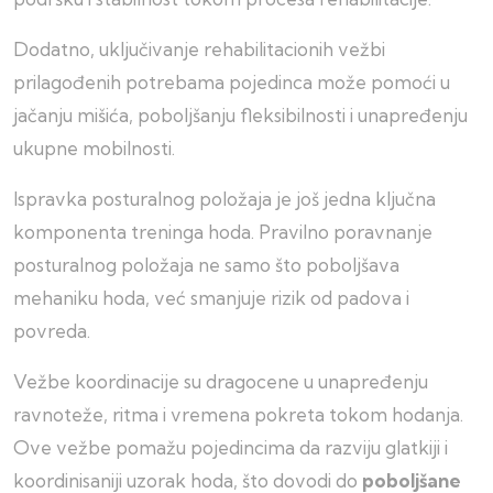
Dodatno, uključivanje rehabilitacionih vežbi
prilagođenih potrebama pojedinca može pomoći u
jačanju mišića, poboljšanju fleksibilnosti i unapređenju
ukupne mobilnosti.
Ispravka posturalnog položaja je još jedna ključna
komponenta treninga hoda. Pravilno poravnanje
posturalnog položaja ne samo što poboljšava
mehaniku hoda, već smanjuje rizik od padova i
povreda.
Vežbe koordinacije su dragocene u unapređenju
ravnoteže, ritma i vremena pokreta tokom hodanja.
Ove vežbe pomažu pojedincima da razviju glatkiji i
koordinisaniji uzorak hoda, što dovodi do
poboljšane