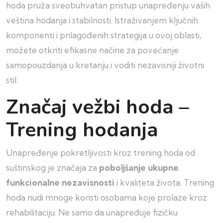
hoda pruža sveobuhvatan pristup unapređenju vaših
veština hodanja i stabilnosti. Istraživanjem ključnih
komponenti i prilagođenih strategija u ovoj oblasti,
možete otkriti efikasne načine za povećanje
samopouzdanja u kretanju i voditi nezavisniji životni
stil.
Značaj vežbi hoda –
Trening hodanja
Unapređenje pokretljivosti kroz trening hoda od
suštinskog je značaja za
poboljšanje ukupne
funkcionalne nezavisnosti
i kvaliteta života. Trening
hoda nudi mnoge koristi osobama koje prolaze kroz
rehabilitaciju. Ne samo da unapređuje fizičku