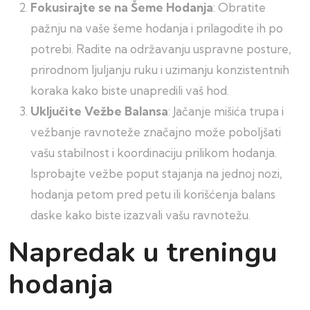
Fokusirajte se na Šeme Hodanja
: Obratite
pažnju na vaše šeme hodanja i prilagodite ih po
potrebi. Radite na održavanju uspravne posture,
prirodnom ljuljanju ruku i uzimanju konzistentnih
koraka kako biste unapredili vaš hod.
Uključite Vežbe Balansa
: Jačanje mišića trupa i
vežbanje ravnoteže značajno može poboljšati
vašu stabilnost i koordinaciju prilikom hodanja.
Isprobajte vežbe poput stajanja na jednoj nozi,
hodanja petom pred petu ili korišćenja balans
daske kako biste izazvali vašu ravnotežu.
Napredak u treningu
hodanja