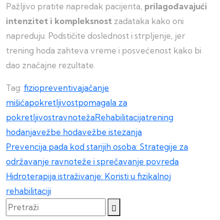
Pažljivo pratite napredak pacijenta,
prilagođavajući
intenzitet i kompleksnost
zadataka kako oni
napreduju. Podstičite doslednost i strpljenje, jer
trening hoda zahteva vreme i posvećenost kako bi
dao značajne rezultate.
Tag:
fiziopreventiva
jačanje
mišića
pokretljivost
pomagala za
pokretljivost
ravnoteža
Rehabilitacija
trening
hodanja
vežbe hoda
vežbe istezanja
Kretanje
Prevencija pada kod starijih osoba: Strategije za
održavanje ravnoteže i sprečavanje povreda
članka
Hidroterapija istraživanje: Koristi u fizikalnoj
rehabilitaciji
Pretraži