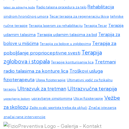
Rehabilitacija
talasi za zdravlje kože
Radio talasna procedura za telo
sindrom hroničnog umora
Tecar terapija za regeneraciju tkiva
tehnike
Terapija
ručne terapije
Terapija laserom za rehabilitaciju
Terapija Tecar
Terapija za
Terapija udarnim talasima za bol
udarnim talasima
Terapija za
bolove u mišićima
Terapija za bolove u zglobovima
Terapija
poboljšanje proprioceptivne svesti
zglobova i stopala
Tretmani
Terapije konturisanja lica
radio talasima za konture lica
Troškovi usluga
fizioterapeuta
Uloga fizioterapije
Ultimativni vodič za fizikalnu
Ultrazvučna terapija
Ultrazvuk za tretman
terapiju
Vežbe
upravljanje simptomima
upravljanje bolom
Uticaj fizioterapije
za skoliozu
Zašto svaki sportista treba da uključi
Značaj istezanja
značaj rane intervencije