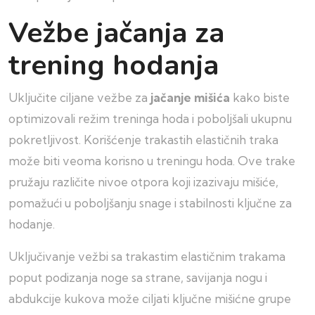
Vežbe jačanja za
trening hodanja
Uključite ciljane vežbe za
jačanje mišića
kako biste
optimizovali režim treninga hoda i poboljšali ukupnu
pokretljivost. Korišćenje trakastih elastičnih traka
može biti veoma korisno u treningu hoda. Ove trake
pružaju različite nivoe otpora koji izazivaju mišiće,
pomažući u poboljšanju snage i stabilnosti ključne za
hodanje.
Uključivanje vežbi sa trakastim elastičnim trakama
poput podizanja noge sa strane, savijanja nogu i
abdukcije kukova može ciljati ključne mišićne grupe