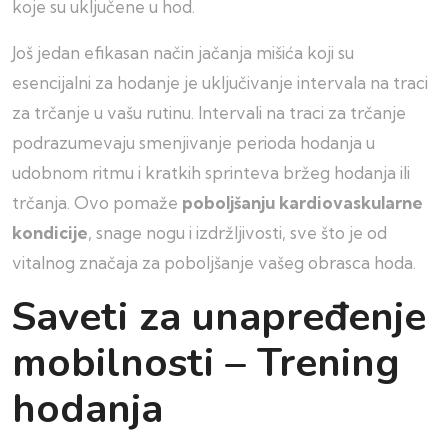
koje su uključene u hod.
Još jedan efikasan način jačanja mišića koji su
esencijalni za hodanje je uključivanje intervala na traci
za trčanje u vašu rutinu. Intervali na traci za trčanje
podrazumevaju smenjivanje perioda hodanja u
udobnom ritmu i kratkih sprinteva bržeg hodanja ili
trčanja. Ovo pomaže
poboljšanju kardiovaskularne
kondicije
, snage nogu i izdržljivosti, sve što je od
vitalnog značaja za poboljšanje vašeg obrasca hoda.
Saveti za unapređenje
mobilnosti – Trening
hodanja