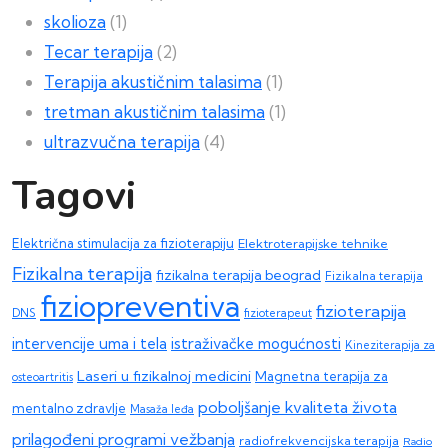
skolioza
(1)
Tecar terapija
(2)
Terapija akustičnim talasima
(1)
tretman akustičnim talasima
(1)
ultrazvučna terapija
(4)
Tagovi
Električna stimulacija za fizioterapiju
Elektroterapijske tehnike
Fizikalna terapija
fizikalna terapija beograd
Fizikalna terapija
fiziopreventiva
fizioterapija
DNS
fizioterapeut
intervencije uma i tela
istraživačke mogućnosti
Kineziterapija za
Laseri u fizikalnoj medicini
Magnetna terapija za
osteoartritis
poboljšanje kvaliteta života
mentalno zdravlje
Masaža leđa
prilagođeni programi vežbanja
radiofrekvencijska terapija
Radio