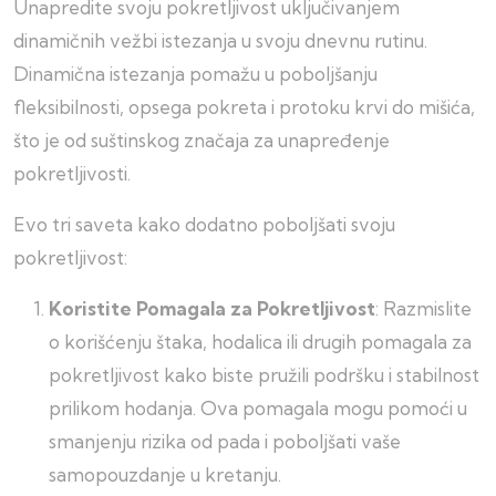
Unapredite svoju pokretljivost uključivanjem
dinamičnih vežbi istezanja u svoju dnevnu rutinu.
Dinamična istezanja pomažu u poboljšanju
fleksibilnosti, opsega pokreta i protoku krvi do mišića,
što je od suštinskog značaja za unapređenje
pokretljivosti.
Evo tri saveta kako dodatno poboljšati svoju
pokretljivost:
Koristite Pomagala za Pokretljivost
: Razmislite
o korišćenju štaka, hodalica ili drugih pomagala za
pokretljivost kako biste pružili podršku i stabilnost
prilikom hodanja. Ova pomagala mogu pomoći u
smanjenju rizika od pada i poboljšati vaše
samopouzdanje u kretanju.