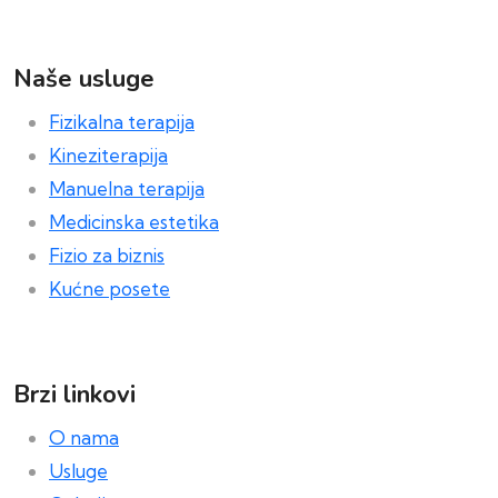
Naše usluge
Fizikalna terapija
Kineziterapija
Manuelna terapija
Medicinska estetika
Fizio za biznis
Kućne posete
Brzi linkovi
O nama
Usluge