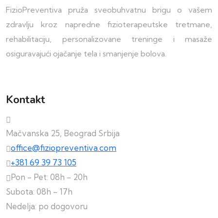
FizioPreventiva pruža sveobuhvatnu brigu o vašem
zdravlju kroz napredne fizioterapeutske tretmane,
rehabilitaciju, personalizovane treninge i masaže
osiguravajući ojačanje tela i smanjenje bolova.
Kontakt
Mačvanska 25, Beograd Srbija
office@fiziopreventiva.com
+381 69 39 73 105
Pon - Pet: 08h - 20h
Subota: 08h - 17h
Nedelja: po dogovoru