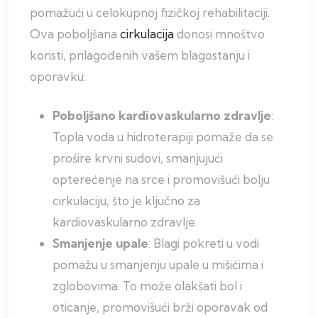
pomažući u celokupnoj fizičkoj rehabilitaciji.
Ova poboljšana
cirkulacija
donosi mnoštvo
koristi, prilagođenih vašem blagostanju i
oporavku:
Poboljšano kardiovaskularno zdravlje
:
Topla voda u hidroterapiji pomaže da se
prošire krvni sudovi, smanjujući
opterećenje na srce i promovišući bolju
cirkulaciju, što je ključno za
kardiovaskularno zdravlje.
Smanjenje upale
: Blagi pokreti u vodi
pomažu u smanjenju upale u mišićima i
zglobovima. To može olakšati bol i
oticanje, promovišući brži oporavak od