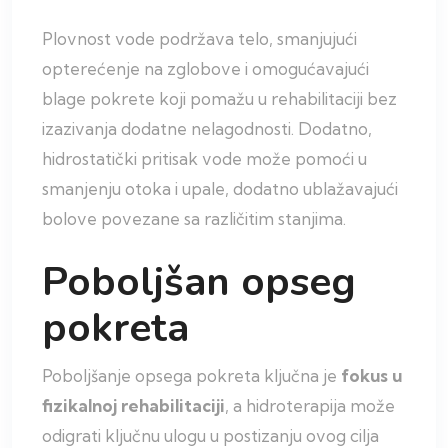
Plovnost vode podržava telo, smanjujući
opterećenje na zglobove i omogućavajući
blage pokrete koji pomažu u rehabilitaciji bez
izazivanja dodatne nelagodnosti. Dodatno,
hidrostatički pritisak vode može pomoći u
smanjenju otoka i upale, dodatno ublažavajući
bolove povezane sa različitim stanjima.
Poboljšan opseg
pokreta
Poboljšanje opsega pokreta ključna je
fokus u
fizikalnoj rehabilitaciji
, a hidroterapija može
odigrati ključnu ulogu u postizanju ovog cilja