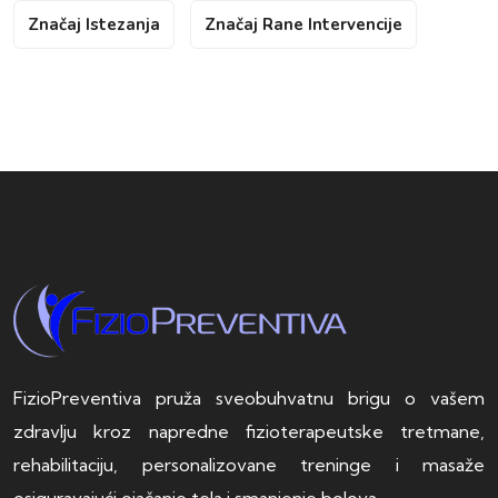
Značaj Istezanja
Značaj Rane Intervencije
FizioPreventiva pruža sveobuhvatnu brigu o vašem
zdravlju kroz napredne fizioterapeutske tretmane,
rehabilitaciju, personalizovane treninge i masaže