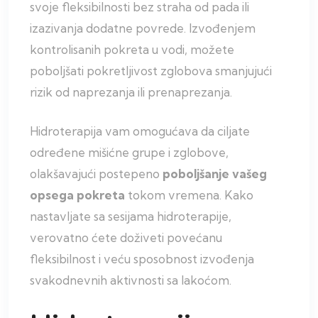
svoje fleksibilnosti bez straha od pada ili
izazivanja dodatne povrede. Izvođenjem
kontrolisanih pokreta u vodi, možete
poboljšati pokretljivost zglobova smanjujući
rizik od naprezanja ili prenaprezanja.
Hidroterapija vam omogućava da ciljate
određene mišićne grupe i zglobove,
olakšavajući postepeno
poboljšanje vašeg
opsega pokreta
tokom vremena. Kako
nastavljate sa sesijama hidroterapije,
verovatno ćete doživeti povećanu
fleksibilnost i veću sposobnost izvođenja
svakodnevnih aktivnosti sa lakoćom.