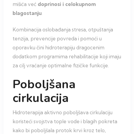
mišića već
doprinosi i celokupnom
blagostanju
.
Kombinacija oslobađanja stresa, otpuštanja
tenzija, prevencije povreda i pomoći u
oporavku čini hidroterapiju dragocenim
dodatkom programima rehabilitacije koji imaju
za cilj vraćanje optimalne fizičke funkcije.
Poboljšana
cirkulacija
Hidroterapija aktivno poboljšava cirkulaciju
koristeći svojstva tople vode i blagih pokreta
kako bi poboljšala protok krvi kroz telo,