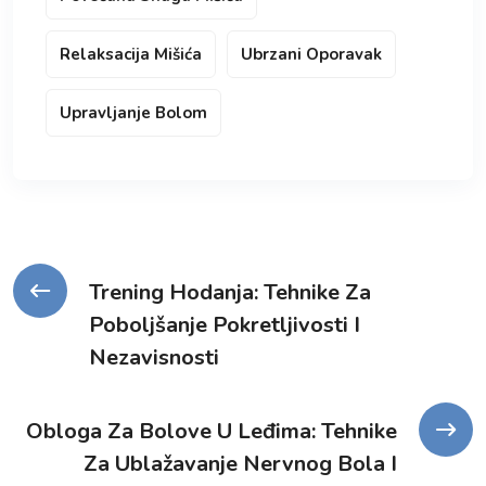
Relaksacija Mišića
Ubrzani Oporavak
Upravljanje Bolom
Kretanje
Trening Hodanja: Tehnike Za
Poboljšanje Pokretljivosti I
članka
Nezavisnosti
Obloga Za Bolove U Leđima: Tehnike
Za Ublažavanje Nervnog Bola I