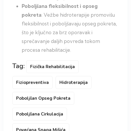
Poboljšana fleksibilnost i opseg
pokreta
: Vežbe hidroterapije promovišu
fleksibilnost i poboljšavaju opseg pokreta,
što je ključno za brz oporavak i
sprečavanje daljih povreda tokom
procesa rehabilitacije.
Tag:
Fizička Rehabilitacija
Fiziopreventiva
Hidroterapija
Poboljšan Opseg Pokreta
Poboljšana Cirkulacija
Povećana Snaga Mišića