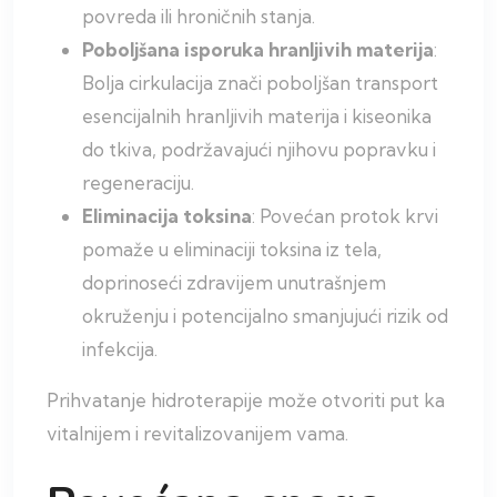
povreda ili hroničnih stanja.
Poboljšana isporuka hranljivih materija
:
Bolja cirkulacija znači poboljšan transport
esencijalnih hranljivih materija i kiseonika
do tkiva, podržavajući njihovu popravku i
regeneraciju.
Eliminacija toksina
: Povećan protok krvi
pomaže u eliminaciji toksina iz tela,
doprinoseći zdravijem unutrašnjem
okruženju i potencijalno smanjujući rizik od
infekcija.
Prihvatanje hidroterapije može otvoriti put ka
vitalnijem i revitalizovanijem vama.