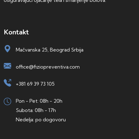
osiguravajući ojačanje tela i smanjenje bolova.
Kontakt
Mačvanska 25, Beograd Srbija
office@fiziopreventiva.com
+381 69 39 73 105
Pon - Pet: 08h - 20h
Subota: 08h - 17h
Nedelja: po dogovoru