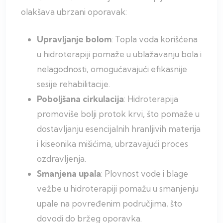
olakšava ubrzani oporavak:
Upravljanje bolom
: Topla voda korišćena
u hidroterapiji pomaže u ublažavanju bola i
nelagodnosti, omogućavajući efikasnije
sesije rehabilitacije.
Poboljšana cirkulacija
: Hidroterapija
promoviše bolji protok krvi, što pomaže u
dostavljanju esencijalnih hranljivih materija
i kiseonika mišićima, ubrzavajući proces
ozdravljenja.
Smanjena upala
: Plovnost vode i blage
vežbe u hidroterapiji pomažu u smanjenju
upale na povređenim područjima, što
dovodi do bržeg oporavka.