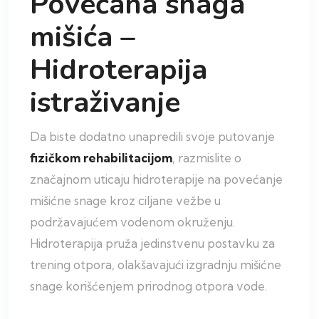
Povećana snaga
mišića –
Hidroterapija
istraživanje
Da biste dodatno unapredili svoje putovanje
fizičkom rehabilitacijom
, razmislite o
značajnom uticaju hidroterapije na povećanje
mišićne snage kroz ciljane vežbe u
podržavajućem vodenom okruženju.
Hidroterapija pruža jedinstvenu postavku za
trening otpora, olakšavajući izgradnju mišićne
snage korišćenjem prirodnog otpora vode.