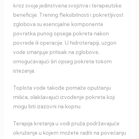
kroz svoja jedinstvena svojstva i terapeutske
beneficije. Trening fleksibilnosti i pokretljivost
zglobova su esencijalne komponente
povratka punog opsega pokreta nakon
povrede ili operacije. U hidroterapiji, uzgon
vode smanjuje pritisak na zglobove,
omogućavajući širi opseg pokreta tokom
istezanja.
Toplota vode takođe pomaže opuštanju
mišića, olakšavajući izvođenje pokreta koji
mogu biti izazovni na kopnu.
Terapija kretanja u vodi pruža podržavajuće
okruženje u kojem možete raditi na povećanju