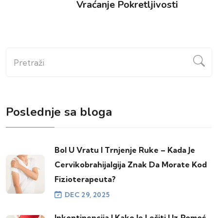
Vraćanje Pokretljivosti
Pretraži
Poslednje sa bloga
Bol U Vratu I Trnjenje Ruke – Kada Je
Cervikobrahijalgija Znak Da Morate Kod
Fizioterapeuta?
DEC 29, 2025
Inkontinencija I Kako Je Lečiti Uz Pomoć