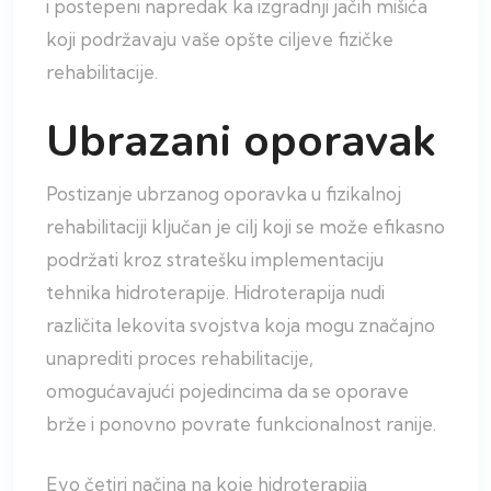
i postepeni napredak ka izgradnji jačih mišića
koji podržavaju vaše opšte ciljeve fizičke
rehabilitacije.
Ubrazani oporavak
Postizanje ubrzanog oporavka u fizikalnoj
rehabilitaciji ključan je cilj koji se može efikasno
podržati kroz stratešku implementaciju
tehnika hidroterapije. Hidroterapija nudi
različita lekovita svojstva koja mogu značajno
unaprediti proces rehabilitacije,
omogućavajući pojedincima da se oporave
brže i ponovno povrate funkcionalnost ranije.
Evo četiri načina na koje hidroterapija