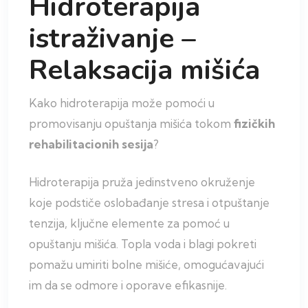
Hidroterapija
istraživanje –
Relaksacija mišića
Kako hidroterapija može pomoći u
promovisanju opuštanja mišića tokom
fizičkih
rehabilitacionih sesija
?
Hidroterapija pruža jedinstveno okruženje
koje podstiče oslobađanje stresa i otpuštanje
tenzija, ključne elemente za pomoć u
opuštanju mišića. Topla voda i blagi pokreti
pomažu umiriti bolne mišiće, omogućavajući
im da se odmore i oporave efikasnije.