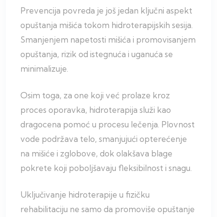
Prevencija povreda je još jedan ključni aspekt
opuštanja mišića tokom hidroterapijskih sesija.
Smanjenjem napetosti mišića i promovisanjem
opuštanja, rizik od istegnuća i uganuća se
minimalizuje.
Osim toga, za one koji već prolaze kroz
proces oporavka, hidroterapija služi kao
dragocena pomoć u procesu lečenja. Plovnost
vode podržava telo, smanjujući opterećenje
na mišiće i zglobove, dok olakšava blage
pokrete koji poboljšavaju fleksibilnost i snagu.
Uključivanje hidroterapije u fizičku
rehabilitaciju ne samo da promoviše opuštanje