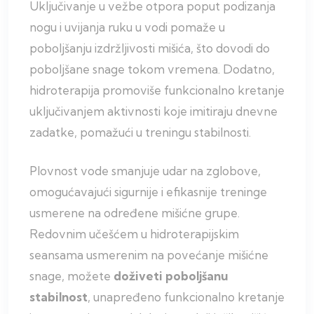
Uključivanje u vežbe otpora poput podizanja
nogu i uvijanja ruku u vodi pomaže u
poboljšanju izdržljivosti mišića, što dovodi do
poboljšane snage tokom vremena. Dodatno,
hidroterapija promoviše funkcionalno kretanje
uključivanjem aktivnosti koje imitiraju dnevne
zadatke, pomažući u treningu stabilnosti.
Plovnost vode smanjuje udar na zglobove,
omogućavajući sigurnije i efikasnije treninge
usmerene na određene mišićne grupe.
Redovnim učešćem u hidroterapijskim
seansama usmerenim na povećanje mišićne
snage, možete
doživeti poboljšanu
stabilnost
, unapređeno funkcionalno kretanje