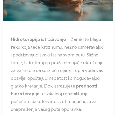
Hidroterapija istraživanje
– Zamislite blagu
reku koja teče kroz šumu, nežno usmeravajući
i podržavajući svaki list na svom putu. Slično
tome, hidroterapija pruža negujuće okruženje
za vaše telo da se izleči i ojača. Topla voda vas
obavija, opuštajući napetost i omogućavajući
glatko kretanje. Dok istražujete
prednosti
hidroterapije
u fizikalnoj rehabilitaciji,
počećete da otkrivate svet mogućnosti za
unapređenje vašeg puta oporavka.