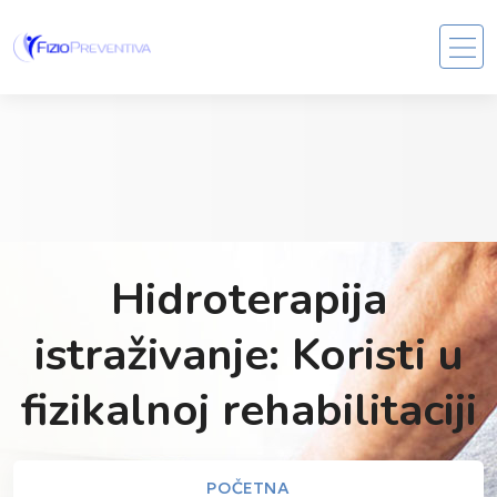
Hidroterapija
istraživanje: Koristi u
fizikalnoj rehabilitaciji
POČETNA