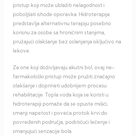
pristup koji može ublažiti nelagodnost i
poboljšati ishode oporavka. Hidroterapija
predstavlja alternativnu terapiju posebno
korisnu za osobe sa hroničnim stanjima,
pružajući olakšanje bez oslanjanja isključivo na
lekove.
Za one koji doživljavaju akutni bol, ovaj ne-
farmakološki pristup može pružiti značajno
olakšanje i doprineti udobnijem procesu
rehabilitacije. Topla voda koja se koristi u
hidroterapiji pomaže da se opuste mišići,
smanji napetost i poveća protok krvi do
povređenih područja, podstičući lečenje i
smanjujući senzacije bola.