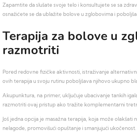
Zapamtite da slušate svoje telo i konsultujete se sa zd
osnažićete se da ublažite bolove u zglobovima i poboljšat
Terapija za bolove u zg
razmotriti
Pored redovne fizičke aktivnosti, istraživanje alternati
ovih terapija u svoju rutinu poboljšava njihovo ukupno bl
Akupunktura, na primer, uključuje ubacivanje tankih igala n
razmotriti ovaj pristup ako tražite komplementarni tre
Još jedna opcija je masažna terapija, koja može olakšati
nelagode, promovišući opuštanje i smanjujući ukočenost.