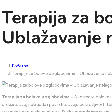
Terapija za b
Ublažavanje 
Početna
Terapija za bolove u zglobovima – Ublažavanje nel
Terapija za bolove u zglobovima
– Ako imate bolove u 
olakšate svoj nelagodu i povratite svoju pokretljivost. T
tretmana poput akupunkture. Svaka metoda ima svoje jed