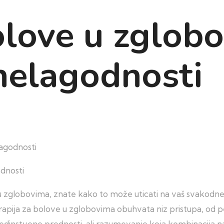
olove u zglob
nelagodnosti
agodnosti
zglobovima, znate kako to može uticati na vaš svakodnev
erapija za bolove u zglobovima obuhvata niz pristupa, od p
instvene prednosti, ali razumevanje koja kombinacija n