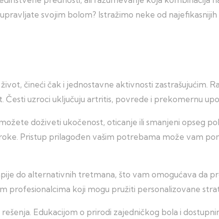
pravljate svojim bolom? Istražimo neke od najefikasnijih 
život, čineći čak i jednostavne aktivnosti zastrašujućim. 
. Česti uzroci uključuju artritis, povrede i prekomernu upo
možete doživeti ukočenost, oticanje ili smanjeni opseg pok
roke. Pristup prilagođen vašim potrebama može vam pomoć
erapije do alternativnih tretmana, što vam omogućava da 
im profesionalcima koji mogu pružiti personalizovane stra
 rešenja. Edukacijom o prirodi zajedničkog bola i dostupn