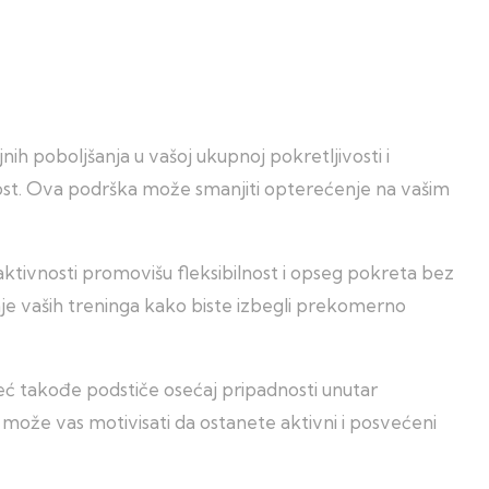
ih poboljšanja u vašoj ukupnoj pokretljivosti i
lnost. Ova podrška može smanjiti opterećenje na vašim
 aktivnosti promovišu fleksibilnost i opseg pokreta bez
anje vaših treninga kako biste izbegli prekomerno
eć takođe podstiče osećaj pripadnosti unutar
a može vas motivisati da ostanete aktivni i posvećeni