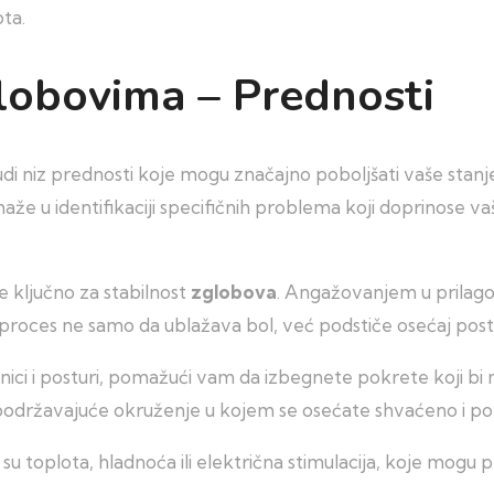
ta.
globovima – Prednosti
 nudi niz prednosti koje mogu značajno poboljšati vaše sta
že u identifikaciji specifičnih problema koji doprinose 
je ključno za stabilnost
zglobova
. Angažovanjem u prila
 proces ne samo da ublažava bol, već podstiče osećaj pos
ici i posturi, pomažući vam da izbegnete pokrete koji bi 
podržavajuće okruženje u kojem se osećate shvaćeno i p
u toplota, hladnoća ili električna stimulacija, koje mogu pr