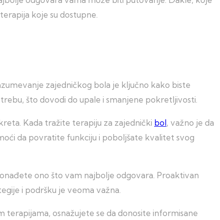
terapija koje su dostupne.
Razumevanje zajedničkog bola je ključno kako biste
trebu, što dovodi do upale i smanjene pokretljivosti.
reta. Kada tražite terapiju za zajednički
bol
, važno je da
i da povratite funkciju i poboljšate kvalitet svog
pronađete ono što vam najbolje odgovara. Proaktivan
tegije i podršku je veoma važna.
im terapijama, osnažujete se da donosite informisane