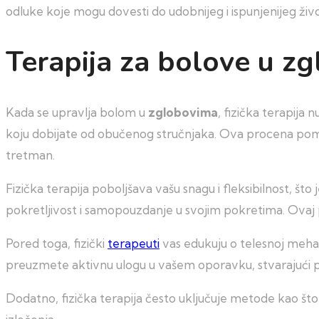
odluke koje mogu dovesti do udobnijeg i ispunjenijeg živo
Terapija za bolove u z
Kada se upravlja bolom u
zglobovima
, fizička terapija
koju dobijate od obučenog stručnjaka. Ova procena poma
tretman.
Fizička terapija poboljšava vašu snagu i fleksibilnost, što 
pokretljivost i samopouzdanje u svojim pokretima. Ovaj
Pored toga, fizički
terapeuti
vas edukuju o telesnoj mehan
preuzmete aktivnu ulogu u vašem oporavku, stvarajući 
Dodatno, fizička terapija često uključuje metode kao što s