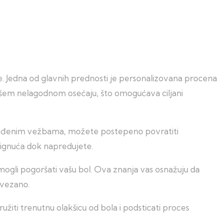
nje. Jedna od glavnih prednosti je personalizovana procena
vašem nelagodnom osećaju, što omogućava ciljani
gođenim vežbama, možete postepeno povratiti
tignuća dok napredujete.
mogli pogoršati vašu bol. Ova znanja vas osnažuju da
ovezano.
užiti trenutnu olakšicu od bola i podsticati proces