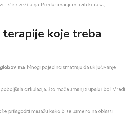
novi režim vežbanja. Preduzimanjem ovih koraka,
terapije koje treba
globovima
. Mnogi pojedinci smatraju da uključivanje
poboljšala cirkulacija, što može smanjiti upalu i bol. Vredi
ože prilagoditi masažu kako bi se usmerio na oblasti