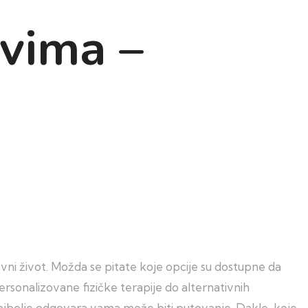
ovima –
ni život. Možda se pitate koje opcije su dostupne da
ersonalizovane fizičke terapije do alternativnih
ajbolje odgovara vama može biti putovanje. Dakle, koje