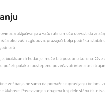
anju
vima, a uključivanje u vašu rutinu može dovesti do značajn
išića oko vaših zglobova, pružajući bolju podršku i stabi
godnosti.
nje, biciklizam ili hodanje, može biti posebno korisno. Ove
 je početi polako i postepeno povećavati intenzitet i traj
rutine vežbanja ne samo da pomaže u upravljanju bolom, v
ne klubove. Povezivanje s drugima koji dele slična iskustv