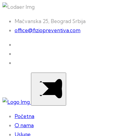
Mačvanska 25, Beograd Srbija
office@fiziopreventiva.com
Početna
O nama
Usluge