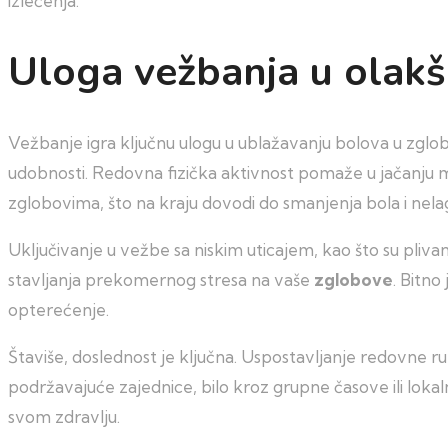
izlečenja.
Uloga vežbanja u olakš
Vežbanje igra ključnu ulogu u ublažavanju bolova u zglobo
udobnosti. Redovna fizička aktivnost pomaže u jačanju m
zglobovima, što na kraju dovodi do smanjenja bola i nela
Uključivanje u vežbe sa niskim uticajem, kao što su pliva
stavljanja prekomernog stresa na vaše
zglobove
. Bitno
opterećenje.
Štaviše, doslednost je ključna. Uspostavljanje redovne 
podržavajuće zajednice, bilo kroz grupne časove ili lokal
svom zdravlju.