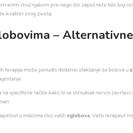
ravstvenim stručnjakom pre nego što započnete bilo koji 
e kvalitet svog života.
lobovima – Alternativne 
vnih terapija može ponuditi dodatno olakšanje za bolove u
z
agostanje.
a specifične tačke kako bi se stimulisali nervni završeci i 
tman.
 napetost u mišićima oko vaših
zglobova
. Vešti terapeut m