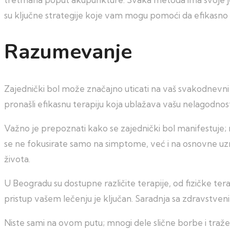
su ključne strategije koje vam mogu pomoći da efikasno u
Razumevanje
Zajednički bol može značajno uticati na vaš svakodnevni 
pronašli efikasnu terapiju koja ublažava vašu nelagodnost
Važno je prepoznati kako se zajednički bol manifestuje; 
se ne fokusirate samo na simptome, već i na osnovne uz
života.
U Beogradu su dostupne različite terapije, od fizičke t
pristup vašem lečenju je ključan. Saradnja sa zdravstven
Niste sami na ovom putu; mnogi dele slične borbe i traže