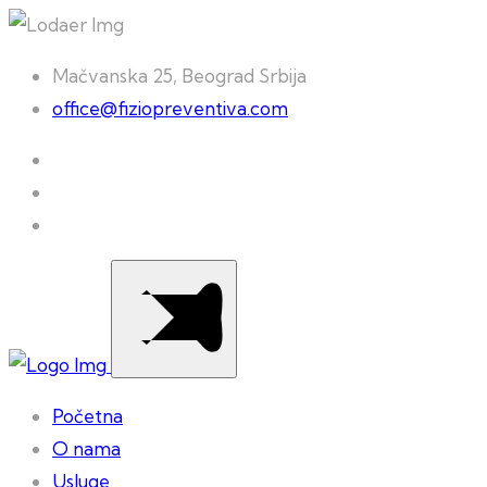
Mačvanska 25, Beograd Srbija
office@fiziopreventiva.com
Početna
O nama
Usluge