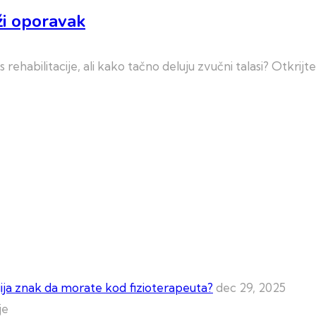
rži oporavak
ehabilitacije, ali kako tačno deluju zvučni talasi? Otkrijte
lgija znak da morate kod fizioterapeuta?
dec 29, 2025