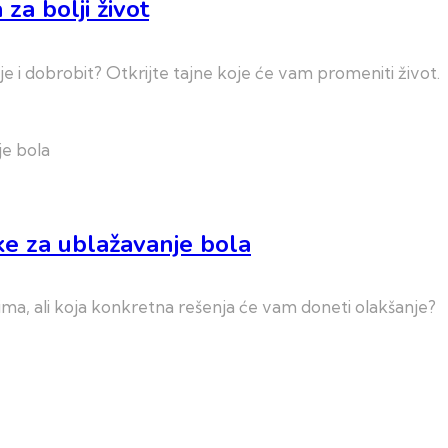
 za bolji život
 i dobrobit? Otkrijte tajne koje će vam promeniti život.
ke za ublažavanje bola
ma, ali koja konkretna rešenja će vam doneti olakšanje?