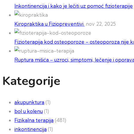
Inkontinencija i kako je lečiti uz pomoć fizioterapije
Kiropraktika u Fiziopreventivi
nov 22, 2025
Fizioterapija kod osteoporoze – osteoporoza nije kr
Ruptura mišića – uzroci, simptomi, lečenje i oporav
Kategorije
akupunktura
(1)
bol u kolenu
(1)
Fizikalna terapija
(481)
inkontinencija
(1)