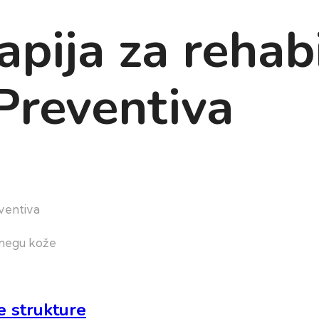
pija za rehabi
oPreventiva
eventiva
e strukture