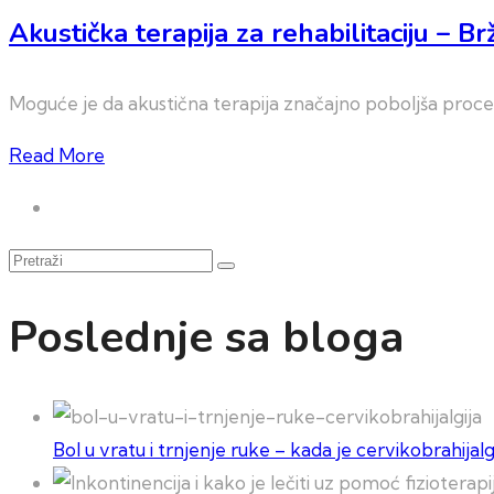
Akustička terapija za rehabilitaciju – B
Moguće je da akustična terapija značajno poboljša proces r
Read More
Pretraži
Poslednje sa bloga
Bol u vratu i trnjenje ruke – kada je cervikobrahija