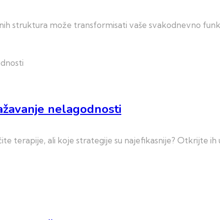
ćnih struktura može transformisati vaše svakodnevno funkcio
ažavanje nelagodnosti
e terapije, ali koje strategije su najefikasnije? Otkrijte ih