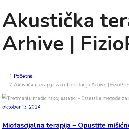
Akustička tera
Arhive | Fizi
Početna
Akustička terapija za rehabilitaciju Arhive | FizioPr
oktobar 13, 2024
Miofascijalna terapija – Opustite mišićn