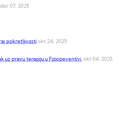
dec 07, 2025
aj pokretljivosti
okt 24, 2025
ak uz pravu terapiju u Fiziopeventivi
okt 04, 2025