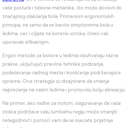
vaše posture i telesne mehanike, što može dovesti do
značajnog olakšanja bola. Primenom ergonomskih
principa, ne samo da se bavite simptomima bola u
leđima, već i ciljate na korene uzroka, čineći vaš
oporavak efikasnijim.
Ergon metode za bolove u leđima obuhvataju razne
prakse, uključujući pravilne tehnike podizanja,
podešavanje radnog mesta i korišćenje podržavajuće
opreme. Ove strategije su dizajnirane da smanje
naprezanje na vašim leđima i promovišu bolju alineaciju.
Na primer, ako radite za stolom, osiguravanje da vaša
stolica podržava vašu lumbalnu regiju može smanjiti
nelagodnost i pomoći vam da se osećate prijatnije