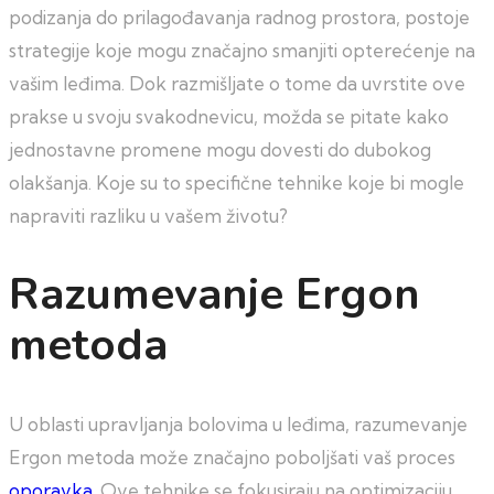
podizanja do prilagođavanja radnog prostora, postoje
strategije koje mogu značajno smanjiti opterećenje na
vašim leđima. Dok razmišljate o tome da uvrstite ove
prakse u svoju svakodnevicu, možda se pitate kako
jednostavne promene mogu dovesti do dubokog
olakšanja. Koje su to specifične tehnike koje bi mogle
napraviti razliku u vašem životu?
Razumevanje Ergon
metoda
U oblasti upravljanja bolovima u leđima, razumevanje
Ergon metoda može značajno poboljšati vaš proces
oporavka
. Ove tehnike se fokusiraju na optimizaciju