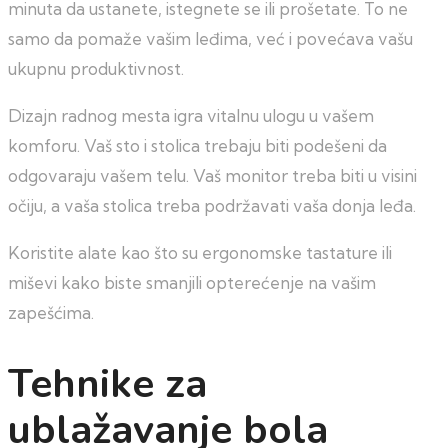
minuta da ustanete, istegnete se ili prošetate. To ne
samo da pomaže vašim leđima, već i povećava vašu
ukupnu produktivnost.
Dizajn radnog mesta igra vitalnu ulogu u vašem
komforu. Vaš sto i stolica trebaju biti podešeni da
odgovaraju vašem telu. Vaš monitor treba biti u visini
očiju, a vaša stolica treba podržavati vaša donja leđa.
Koristite alate kao što su ergonomske tastature ili
miševi kako biste smanjili opterećenje na vašim
zapešćima.
Tehnike za
ublažavanje bola