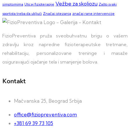
Vežbe za skoliozu
simptomima
Zašto svaki
Uticaj fizioterapije
sportista treba da uključi
Značaj istezanja
značaj rane intervencije
FizioPreventiva pruža sveobuhvatnu brigu o vašem
zdravlju kroz napredne fizioterapeutske tretmane,
rehabilitaciju, personalizovane treninge i masaže
osiguravajući ojačanje tela i smanjenje bolova.
Kontakt
Mačvanska 25, Beograd Srbija
office@fiziopreventiva.com
+381 69 39 73 105