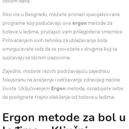
tokom dana.
Ako ste u Beogradu, možete pronaći specijalizovane
programe koji podučavaju ove
ergon
metode za
bolove u leđima, pružajući vam prilagođene smernice.
Prihvatanjem ovih tehnika za ublažavanje bola
omogućavate sebi da se povežete s drugima koji se
suočavaju sa sličnim izazovima.
Zajedno, možete razviti podržavajuću zajednicu
fokusiranu na isceljenje i održavanje zdravijeg načina
života. Uključivanjem
Ergon
metoda, osnažujete sebe
da postignete trajno olakšanje od bolova u leđima.
Ergon metode za bol u