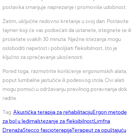
postavka smanjuje naprezanje i promoviše udobnost.
Zatim, uključite redovno kretanje u svoj dan. Postavite
tajmer koji će vas podsećati da ustanete, istegnete se ili
prošetate svakih 30 minuta. Nježne istezanja mogu
osloboditi napetost i poboljšati fleksibilnost, što je
ključno za sprečavanje ukočenosti.
Pored toga, razmotrite korišćenje ergonomskih alata,
poput lumbalne jastučiće ili podesivog stola. Ovi alati
mogu pomoći u održavanju pravilnog poravnanja dok
radite.
Tag:
Akustička terapija za rehabilitaciju
Ergon metode
za bol u leđima
Istezanje za fleksibilnost
Limfna
Drenaža
Stecco fascioterapija
Terapeut za opuštajuću