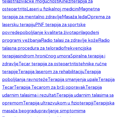
tela
istraživačke mogućnosti
Kineziterapija za
osteoartritis
Laseri u fizikalnoj medicini
Magnetna
terapija za mentalno zdravlje
Masaža leđa
Oprema za
lasersku terapiju
PNF terapija za sportske
povrede
poboljšanje kvaliteta života
prilagođeni
programi vežbanja
Radio talasi za zdravlje kože
Radio
talasna procedura za telo
radiofrekvencijska
terapija
sindrom hroničnog umora
Spiralna terapija i
zdravlje
Tecar terapija za osteoartritis
tehnike ručne
terapije
Terapija laserom za rehabilitaciju
Terapija
poboljšanja ravnoteže
Terapija smanjenja upale
Terapija
Tecar
Terapija Tecarom za brži oporavak
Terapija
udarnim talasima i rezultati
Terapija udarnim talasima sa
opremom
Terapija ultrazvukom u fizioterapiji
Terapijska
masaža beograd
upravljanje simptomima