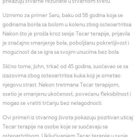
prikazuju stvarne rezultate u stvarnom svetu.
Uzmimo za primer Saru, baku od 58 godina koja se
godinama borila sa bolom u kolenu zbog osteoartritisa.
Nakon što je prošla kroz sesije Tecar terapije, prijavila
je značajno smanjenje bola, poboljšanu pokretljivost i
mogućnost da se igra sa svojim unucima bez bola.
Slično tome, John, trkač od 45 godina, suočavao se sa
izazovima zbog osteoartritisa kuka koji je ometao
njegovu strast. Nakon tretmana Tecar terapijom,
osetio je smanjenu ukočenost, povećanu fleksibilnost i
mogao se vratiti trčanju bez nelagodnosti.
Ovi primeri iz stvarnog života pokazuju pozitivan uticaj
Tecar terapije na osobe koje se suočavaju sa
osteoartritisom. Uključivanjem Tecar terapije u svoje