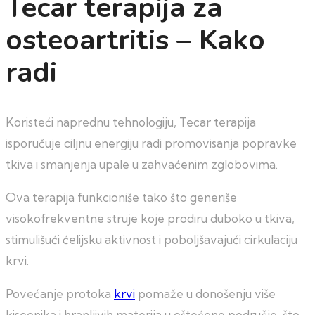
Tecar terapija za
osteoartritis – Kako
radi
Koristeći naprednu tehnologiju, Tecar terapija
isporučuje ciljnu energiju radi promovisanja popravke
tkiva i smanjenja upale u zahvaćenim zglobovima.
Ova terapija funkcioniše tako što generiše
visokofrekventne struje koje prodiru duboko u tkiva,
stimulišući ćelijsku aktivnost i poboljšavajući cirkulaciju
krvi.
Povećanje protoka
krvi
pomaže u donošenju više
kiseonika i hranljivih materija u oštećeno područje, što