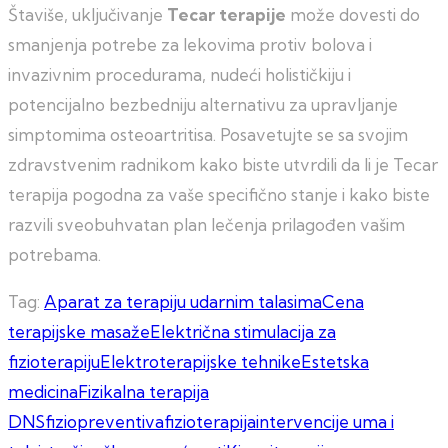
Štaviše, uključivanje
Tecar terapije
može dovesti do
smanjenja potrebe za lekovima protiv bolova i
invazivnim procedurama, nudeći holističkiju i
potencijalno bezbedniju alternativu za upravljanje
simptomima osteoartritisa. Posavetujte se sa svojim
zdravstvenim radnikom kako biste utvrdili da li je Tecar
terapija pogodna za vaše specifično stanje i kako biste
razvili sveobuhvatan plan lečenja prilagođen vašim
potrebama.
Tag:
Aparat za terapiju udarnim talasima
Cena
terapijske masaže
Električna stimulacija za
fizioterapiju
Elektroterapijske tehnike
Estetska
medicina
Fizikalna terapija
DNS
fiziopreventiva
fizioterapija
intervencije uma i