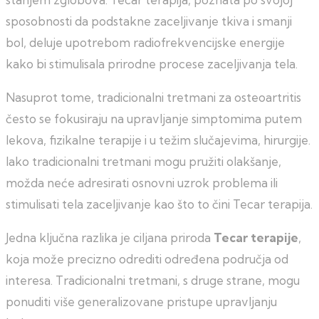
sposobnosti da podstakne zaceljivanje tkiva i smanji
bol, deluje upotrebom radiofrekvencijske energije
kako bi stimulisala prirodne procese zaceljivanja tela.
Nasuprot tome, tradicionalni tretmani za osteoartritis
često se fokusiraju na upravljanje simptomima putem
lekova, fizikalne terapije i u težim slučajevima, hirurgije.
Iako tradicionalni tretmani mogu pružiti olakšanje,
možda neće adresirati osnovni uzrok problema ili
stimulisati tela zaceljivanje kao što to čini Tecar terapija.
Jedna ključna razlika je ciljana priroda
Tecar terapije
,
koja može precizno odrediti određena područja od
interesa. Tradicionalni tretmani, s druge strane, mogu
ponuditi više generalizovane pristupe upravljanju