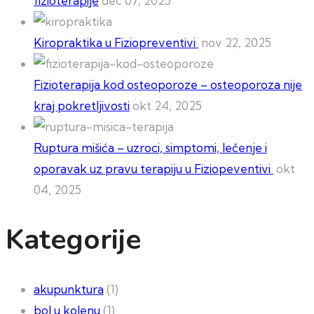
fizioterapije
dec 07, 2025
Kiropraktika u Fiziopreventivi
nov 22, 2025
Fizioterapija kod osteoporoze – osteoporoza nije
kraj pokretljivosti
okt 24, 2025
Ruptura mišića – uzroci, simptomi, lečenje i
oporavak uz pravu terapiju u Fiziopeventivi
okt
04, 2025
Kategorije
akupunktura
(1)
bol u kolenu
(1)