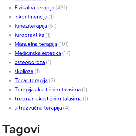
Fizikalna terapija
(481)
inkontinencija
(1)
Kineziterapija
(61)
Kiropraktika
(1)
Manuelna terapija
(101)
Medicinska estetika
(17)
osteoporoza
(1)
skolioza
(1)
Tecar terapija
(2)
Terapija akustičnim talasima
(1)
tretman akustičnim talasima
(1)
ultrazvučna terapija
(4)
Tagovi