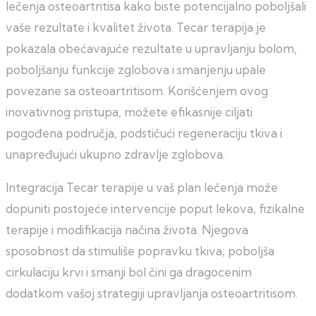
lečenja osteoartritisa kako biste potencijalno poboljšali
vaše rezultate i kvalitet života. Tecar terapija je
pokazala obećavajuće rezultate u upravljanju bolom,
poboljšanju funkcije zglobova i smanjenju upale
povezane sa osteoartritisom. Korišćenjem ovog
inovativnog pristupa, možete efikasnije ciljati
pogođena područja, podstičući regeneraciju tkiva i
unapređujući ukupno zdravlje zglobova.
Integracija Tecar terapije u vaš plan lečenja može
dopuniti postojeće intervencije poput lekova, fizikalne
terapije i modifikacija načina života. Njegova
sposobnost da stimuliše popravku tkiva, poboljša
cirkulaciju krvi i smanji bol čini ga dragocenim
dodatkom vašoj strategiji upravljanja osteoartritisom.