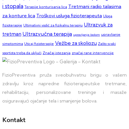
i stopala
Tretmani radio talasima
Terapije konturisanja lica
za konture lica
Troškovi usluga fizioterapeuta
Uloga
Ultrazvuk za
fizioterapije
Ultimativni vodič za fizikalnu terapiju
Ultrazvučna terapija
tretman
upravljanje
upravljanje bolom
Vežbe za skoliozu
simptomima
Zašto svaki
Uticaj fizioterapije
sportista treba da uključi
Značaj istezanja
značaj rane intervencije
FizioPreventiva pruža sveobuhvatnu brigu o vašem
zdravlju kroz napredne fizioterapeutske tretmane,
rehabilitaciju, personalizovane treninge i masaže
osiguravajući ojačanje tela i smanjenje bolova.
Kontakt