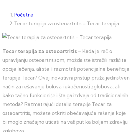
Početna
Tecar terapija za osteoartritis – Tecar terapija
Tecar terapija za osteoartritis
– Kada je reč o
upravljanju osteoartritisom, možda ste istražili različite
opcije lečenja, ali ste li razmotrili potencijalne beneficije
terapije Tecar? Ovaj inovativni pristup pruža jedinstven
način za rešavanje bolova i ukočenosti zglobova, ali
kako tačno funkcioniše i šta ga izdvaja od tradicionalnih
metoda? Razmatrajući detalje terapije Tecar za
osteoartritis, možete otkriti obećavajuće rešenje koje
bi moglo značajno uticati na vaš put ka boljem zdravlju
zglobova.