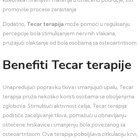
promoviše procese zarastanja.
Dodatno,
Tecar terapija
može pomoći u regulisanju
percepcije bola stimulisanjem nervnih vlakana,
pružajući olakšanje od bola osobama sa osteoartritisom.
Benefiti Tecar terapije
Unapređujući popravku tkiva i smanjujući upalu, Tecar
terapija pruža nekoliko koristi osobama sa oboljenjima
zglobova. Stimulišući aktivnost ćelija, Tecar terapija
podstiče zaceljivanje tkiva, pomažući u obnavljanju
oštećene hrskavice i smanjenju bola povezanog sa
osteoartritisom. Ova terapija poboljšava cirkulaciju krvi,