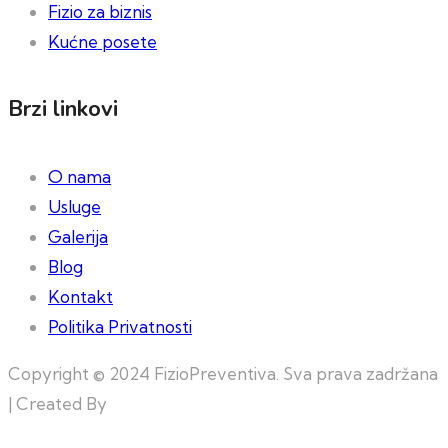
Fizio za biznis
Kućne posete
Brzi linkovi
O nama
Usluge
Galerija
Blog
Kontakt
Politika Privatnosti
Copyright © 2024 FizioPreventiva. Sva prava zadržana
| Created By
Web Building Team