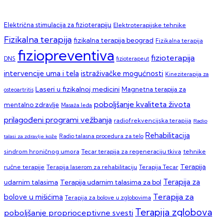
Električna stimulacija za fizioterapiju
Elektroterapijske tehnike
Fizikalna terapija
fizikalna terapija beograd
Fizikalna terapija
fiziopreventiva
fizioterapija
DNS
fizioterapeut
intervencije uma i tela
istraživačke mogućnosti
Kineziterapija za
Laseri u fizikalnoj medicini
Magnetna terapija za
osteoartritis
poboljšanje kvaliteta života
mentalno zdravlje
Masaža leđa
prilagođeni programi vežbanja
radiofrekvencijska terapija
Radio
Rehabilitacija
talasi za zdravlje kože
Radio talasna procedura za telo
sindrom hroničnog umora
Tecar terapija za regeneraciju tkiva
tehnike
Terapija
ručne terapije
Terapija laserom za rehabilitaciju
Terapija Tecar
Terapija za
Terapija udarnim talasima za bol
udarnim talasima
Terapija za
bolove u mišićima
Terapija za bolove u zglobovima
Terapija zglobova
poboljšanje proprioceptivne svesti