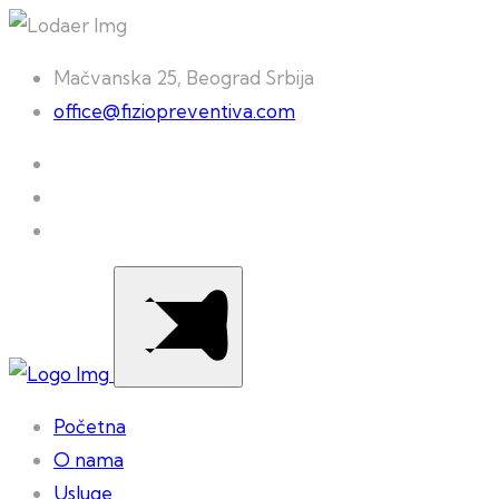
Mačvanska 25, Beograd Srbija
office@fiziopreventiva.com
Početna
O nama
Usluge