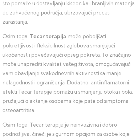
što pomaže u dostavljanju kiseonika i hranljivih materija
do zahvaćenog područja, ubrzavajući proces
zarastanja.
Osim toga,
Tecar terapija
može poboljšati
pokretljivost i fleksibilnost zglobova smanjujući
ukočenost i povećavajući opseg pokreta. To značajno
može unaprediti kvalitet vašeg života, omogućavajući
vam obavljanje svakodnevnih aktivnosti sa manje
nelagodnosti i ograničenja. Dodatno, antiinflamatorni
efekti Tecar terapije pomažu u smanjenju otoka i bola,
pružajući olakšanje osobama koje pate od simptoma
osteoartritisa.
Osim toga, Tecar terapija je neinvazivna i dobro
podnošljiva, čineći je sigurnom opcijom za osobe koje