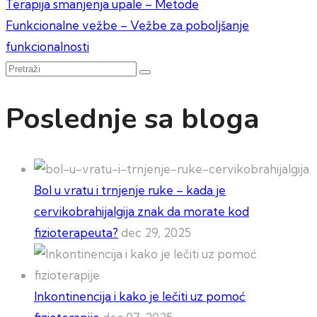
Kretanje
Terapija smanjenja upale – Metode
Funkcionalne vežbe – Vežbe za poboljšanje
članka
funkcionalnosti
Pretraži
Poslednje sa bloga
Bol u vratu i trnjenje ruke – kada je
cervikobrahijalgija znak da morate kod
fizioterapeuta?
dec 29, 2025
Inkontinencija i kako je lečiti uz pomoć