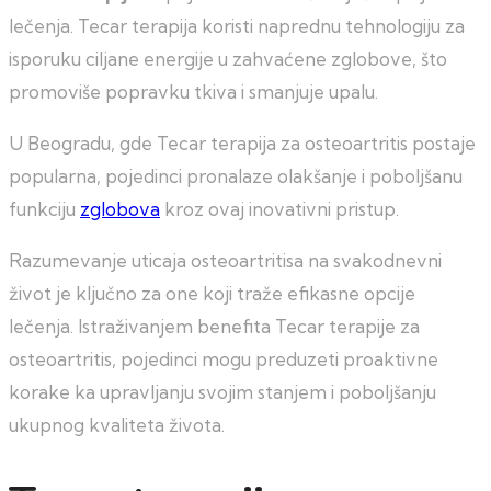
lečenja. Tecar terapija koristi naprednu tehnologiju za
isporuku ciljane energije u zahvaćene zglobove, što
promoviše popravku tkiva i smanjuje upalu.
U Beogradu, gde Tecar terapija za osteoartritis postaje
popularna, pojedinci pronalaze olakšanje i poboljšanu
funkciju
zglobova
kroz ovaj inovativni pristup.
Razumevanje uticaja osteoartritisa na svakodnevni
život je ključno za one koji traže efikasne opcije
lečenja. Istraživanjem benefita Tecar terapije za
osteoartritis, pojedinci mogu preduzeti proaktivne
korake ka upravljanju svojim stanjem i poboljšanju
ukupnog kvaliteta života.