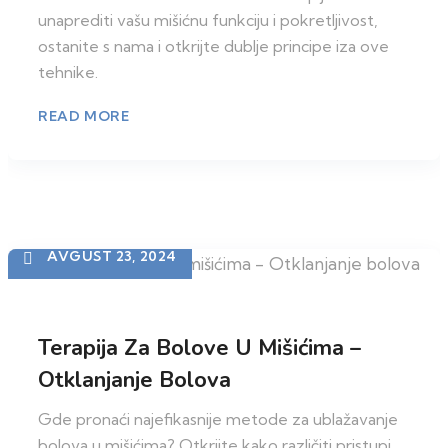
unaprediti vašu mišićnu funkciju i pokretljivost,
ostanite s nama i otkrijte dublje principe iza ove
tehnike.
READ MORE
AVGUST 23, 2024
Terapija Za Bolove U Mišićima –
Otklanjanje Bolova
Gde pronaći najefikasnije metode za ublažavanje
bolova u mišićima? Otkrijte kako različiti pristupi