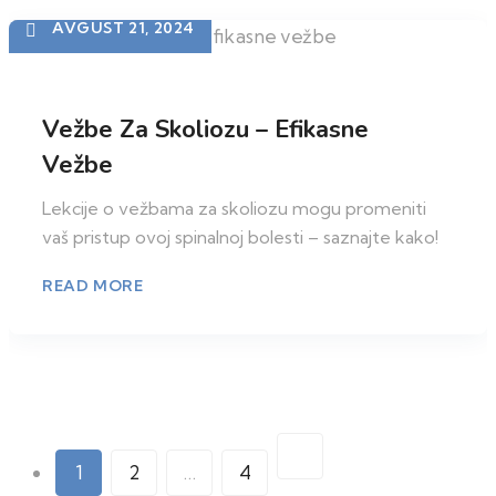
AVGUST 21, 2024
Vežbe Za Skoliozu – Efikasne
Vežbe
Lekcije o vežbama za skoliozu mogu promeniti
vaš pristup ovoj spinalnoj bolesti – saznajte kako!
READ MORE
Paginacija
1
2
…
4