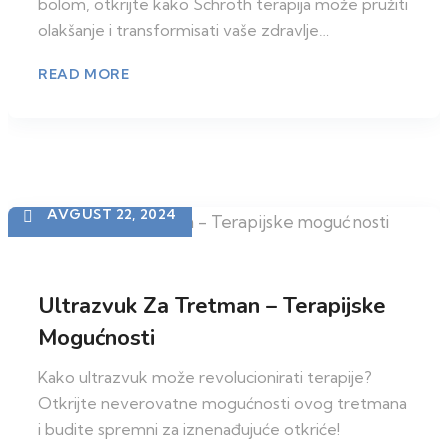
bolom, otkrijte kako Schroth terapija može pružiti
olakšanje i transformisati vaše zdravlje…
READ MORE
AVGUST 22, 2024
Ultrazvuk Za Tretman – Terapijske
Mogućnosti
Kako ultrazvuk može revolucionirati terapije?
Otkrijte neverovatne mogućnosti ovog tretmana
i budite spremni za iznenađujuće otkriće!