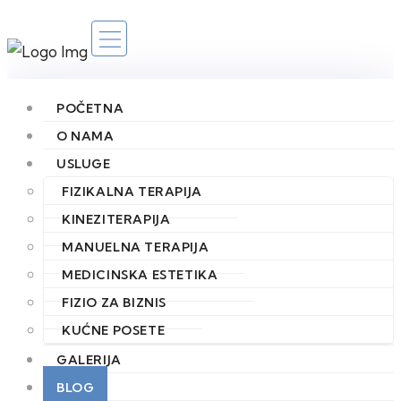
POČETNA
O NAMA
USLUGE
FIZIKALNA TERAPIJA
KINEZITERAPIJA
Cena terapijske
MANUELNA TERAPIJA
masaže Arhive |
MEDICINSKA ESTETIKA
FIZIO ZA BIZNIS
FizioPreventiva
KUĆNE POSETE
GALERIJA
BLOG
POČETNA