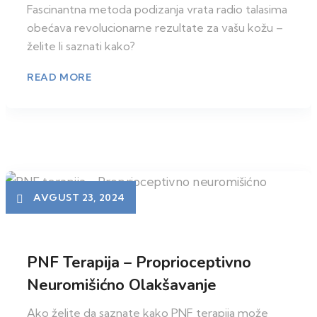
Fascinantna metoda podizanja vrata radio talasima
obećava revolucionarne rezultate za vašu kožu –
želite li saznati kako?
READ MORE
AVGUST 23, 2024
PNF Terapija – Proprioceptivno
Neuromišićno Olakšavanje
Ako želite da saznate kako PNF terapija može