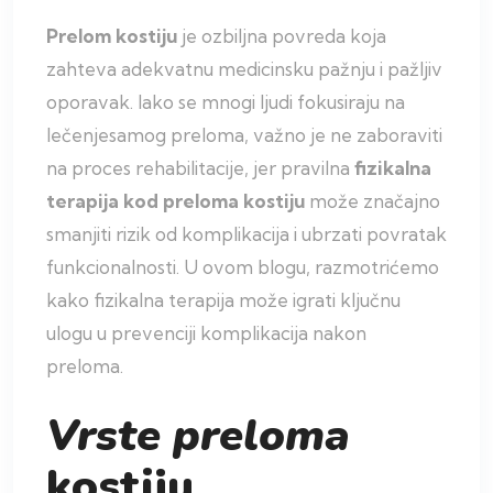
Prelom kostiju
je ozbiljna povreda koja
zahteva adekvatnu medicinsku pažnju i pažljiv
oporavak. Iako se mnogi ljudi fokusiraju na
lečenjesamog preloma, važno je ne zaboraviti
na proces rehabilitacije, jer pravilna
fizikalna
terapija kod preloma kostiju
može značajno
smanjiti rizik od komplikacija i ubrzati povratak
funkcionalnosti. U ovom blogu, razmotrićemo
kako fizikalna terapija može igrati ključnu
ulogu u prevenciji komplikacija nakon
preloma.
Vrste preloma
kostiju