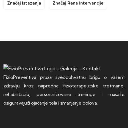
Značaj Istezanja
Značaj Rane Intervencije
FizioPreventiva pruža sveobuhvatnu brigu o vašem
zdravlju kroz napredne fizioterapeutske tretmane,
rehabilitaciju, personalizovane treninge i masaže
osiguravajući ojačanje tela i smanjenje bolova.