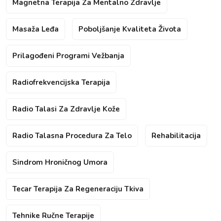
Magnetna Terapija Za Mentalno Zdravlje
Masaža Leđa
Poboljšanje Kvaliteta Života
Prilagođeni Programi Vežbanja
Radiofrekvencijska Terapija
Radio Talasi Za Zdravlje Kože
Radio Talasna Procedura Za Telo
Rehabilitacija
Sindrom Hroničnog Umora
Tecar Terapija Za Regeneraciju Tkiva
Tehnike Ručne Terapije