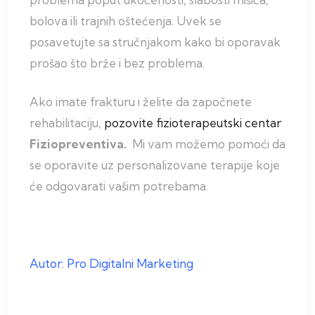
bolova ili trajnih oštećenja. Uvek se
posavetujte sa stručnjakom kako bi oporavak
prošao što brže i bez problema.
Ako imate frakturu i želite da započnete
rehabilitaciju,
pozovite fizioterapeutski centar
Fiziopreventiva.
Mi
vam možemo pomoći da
se oporavite uz personalizovane terapije koje
će odgovarati vašim potrebama.
Autor: Pro Digitalni Marketing