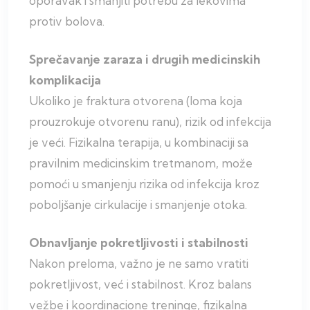
oporavak i smanjiti potrebu za lekovima
protiv bolova.
Sprečavanje zaraza i drugih medicinskih
komplikacija
Ukoliko je fraktura otvorena (loma koja
prouzrokuje otvorenu ranu), rizik od infekcija
je veći. Fizikalna terapija, u kombinaciji sa
pravilnim medicinskim tretmanom, može
pomoći u smanjenju rizika od infekcija kroz
poboljšanje cirkulacije i smanjenje otoka.
Obnavljanje pokretljivosti i stabilnosti
Nakon preloma, važno je ne samo vratiti
pokretljivost, već i stabilnost. Kroz balans
vežbe i koordinacione treninge, fizikalna