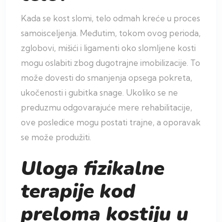
Kada se kost slomi, telo odmah kreće u proces
samoisceljenja. Međutim, tokom ovog perioda,
zglobovi, mišići i ligamenti oko slomljene kosti
mogu oslabiti zbog dugotrajne imobilizacije. To
može dovesti do smanjenja opsega pokreta,
ukočenosti i gubitka snage. Ukoliko se ne
preduzmu odgovarajuće mere rehabilitacije,
ove posledice mogu postati trajne, a oporavak
se može produžiti.
Uloga fizikalne
terapije kod
preloma kostiju u