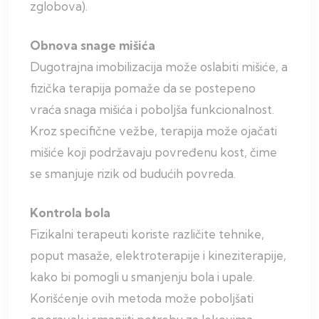
zglobova).
Obnova snage mišića
Dugotrajna imobilizacija može oslabiti mišiće, a
fizička terapija pomaže da se postepeno
vraća snaga mišića i poboljša funkcionalnost.
Kroz specifične vežbe, terapija može ojačati
mišiće koji podržavaju povređenu kost, čime
se smanjuje rizik od budućih povreda.
Kontrola bola
Fizikalni terapeuti koriste različite tehnike,
poput masaže, elektroterapije i kineziterapije,
kako bi pomogli u smanjenju bola i upale.
Korišćenje ovih metoda može poboljšati