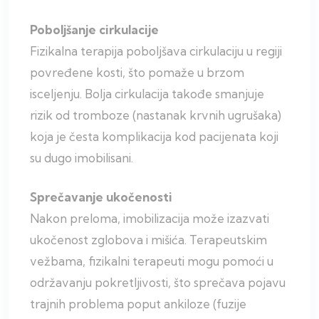
Poboljšanje cirkulacije
Fizikalna terapija poboljšava cirkulaciju u regiji
povređene kosti, što pomaže u brzom
isceljenju. Bolja cirkulacija takođe smanjuje
rizik od tromboze (nastanak krvnih ugrušaka)
koja je česta komplikacija kod pacijenata koji
su dugo imobilisani.
Sprečavanje ukočenosti
Nakon preloma, imobilizacija može izazvati
ukočenost zglobova i mišića. Terapeutskim
vežbama, fizikalni terapeuti mogu pomoći u
održavanju pokretljivosti, što sprečava pojavu
trajnih problema poput ankiloze (fuzije