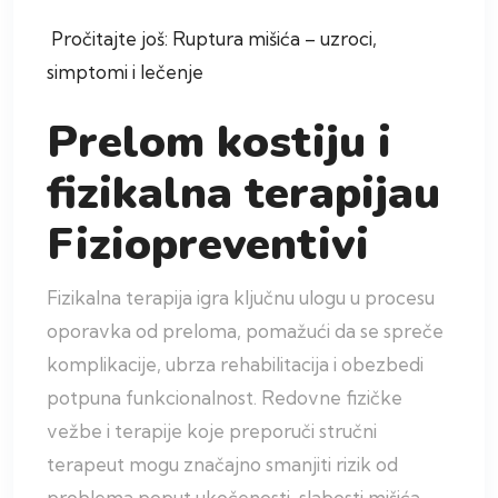
Pročitajte još: Ruptura mišića – uzroci,
simptomi i lečenje
Prelom kostiju i
fizikalna terapijau
Fiziopreventivi
Fizikalna terapija igra ključnu ulogu u procesu
oporavka od preloma, pomažući da se spreče
komplikacije, ubrza rehabilitacija i obezbedi
potpuna funkcionalnost. Redovne fizičke
vežbe i terapije koje preporuči stručni
terapeut mogu značajno smanjiti rizik od
problema poput ukočenosti, slabosti mišića,