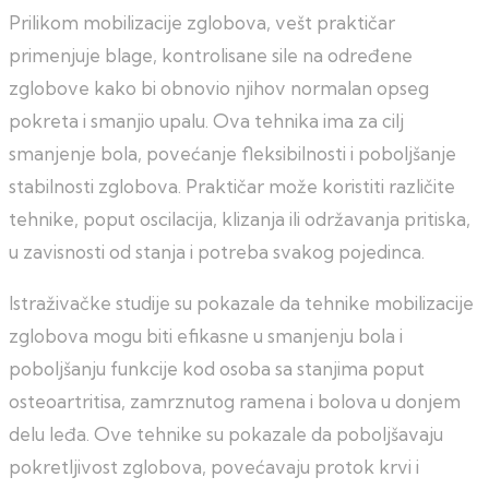
Prilikom mobilizacije zglobova, vešt praktičar
primenjuje blage, kontrolisane sile na određene
zglobove kako bi obnovio njihov normalan opseg
pokreta i smanjio upalu. Ova tehnika ima za cilj
smanjenje bola, povećanje fleksibilnosti i poboljšanje
stabilnosti zglobova. Praktičar može koristiti različite
tehnike, poput oscilacija, klizanja ili održavanja pritiska,
u zavisnosti od stanja i potreba svakog pojedinca.
Istraživačke studije su pokazale da tehnike mobilizacije
zglobova mogu biti efikasne u smanjenju bola i
poboljšanju funkcije kod osoba sa stanjima poput
osteoartritisa, zamrznutog ramena i bolova u donjem
delu leđa. Ove tehnike su pokazale da poboljšavaju
pokretljivost zglobova, povećavaju protok krvi i