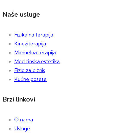
Naše usluge
Fizikalna terapija
Kineziterapija
Manuelna terapija
Medicinska estetika
Fizio za biznis
Kućne posete
Brzi linkovi
O nama
Usluge