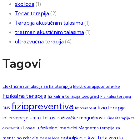
skolioza
(1)
Tecar terapija
(2)
Terapija akustičnim talasima
(1)
tretman akustičnim talasima
(1)
ultrazvučna terapija
(4)
Tagovi
Električna stimulacija za fizioterapiju
Elektroterapijske tehnike
Fizikalna terapija
fizikalna terapija beograd
Fizikalna terapija
fiziopreventiva
fizioterapija
DNS
fizioterapeut
intervencije uma i tela
istraživačke mogućnosti
Kineziterapija za
Laseri u fizikalnoj medicini
Magnetna terapija za
osteoartritis
poboljšanje kvaliteta života
mentalno zdravlje
Masaža leđa