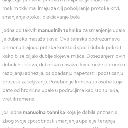
mekim tkivima. Imaju za cilj poboljšanje protoka krvi,
smanjenje otoka i olakšavanje bola.
Jedna od takvih
manuelnih tehnika
za smanjenje upale
je dubinska masaža tkiva. Ova tehnika podrazumeva
primenu trajnog pritiska koristeći spor i dubok pokret
kako bi se ciljalo dublje slojeve mišića. Dosezanjem ovih
dubokih slojeva, dubinska masaža tkiva može pomoći u
razbijanju adhezija, oslobađanju napetosti i podsticanju
procesa zaceljivanja. Posebno je korisna za osobe koje
pate od hronične upale u područjima kao što su leđa,
vrat ili ramena.
Još jedna
manuelna tehnika
koja je dobila priznanje
zbog svoje sposobnosti smanjenja upale je terapija