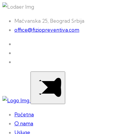
Mačvanska 25, Beograd Srbija
office@fiziopreventiva.com
Početna
O nama
Usluge