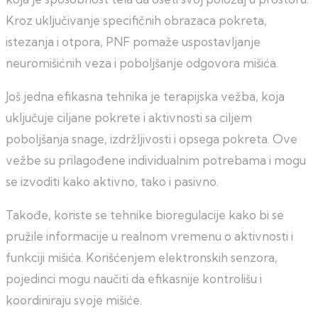
Kroz uključivanje specifičnih obrazaca pokreta,
istezanja i otpora, PNF pomaže uspostavljanje
neuromišićnih veza i poboljšanje odgovora mišića.
Još jedna efikasna tehnika je terapijska vežba, koja
uključuje ciljane pokrete i aktivnosti sa ciljem
poboljšanja snage, izdržljivosti i opsega pokreta. Ove
vežbe su prilagođene individualnim potrebama i mogu
se izvoditi kako aktivno, tako i pasivno.
Takođe, koriste se tehnike bioregulacije kako bi se
pružile informacije u realnom vremenu o aktivnosti i
funkciji mišića. Korišćenjem elektronskih senzora,
pojedinci mogu naučiti da efikasnije kontrolišu i
koordiniraju svoje mišiće.