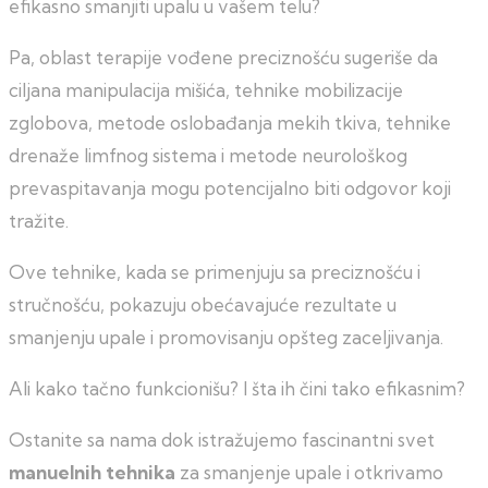
efikasno smanjiti upalu u vašem telu?
Pa, oblast terapije vođene preciznošću sugeriše da
ciljana manipulacija mišića, tehnike mobilizacije
zglobova, metode oslobađanja mekih tkiva, tehnike
drenaže limfnog sistema i metode neurološkog
prevaspitavanja mogu potencijalno biti odgovor koji
tražite.
Ove tehnike, kada se primenjuju sa preciznošću i
stručnošću, pokazuju obećavajuće rezultate u
smanjenju upale i promovisanju opšteg zaceljivanja.
Ali kako tačno funkcionišu? I šta ih čini tako efikasnim?
Ostanite sa nama dok istražujemo fascinantni svet
manuelnih tehnika
za smanjenje upale i otkrivamo