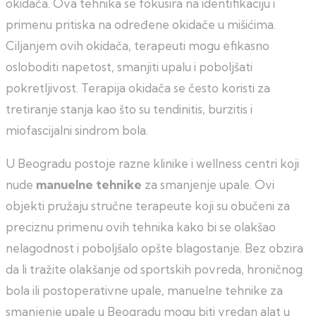
okidača. Ova tehnika se fokusira na identifikaciju i
primenu pritiska na određene okidače u mišićima.
Ciljanjem ovih okidača, terapeuti mogu efikasno
osloboditi napetost, smanjiti upalu i poboljšati
pokretljivost. Terapija okidača se često koristi za
tretiranje stanja kao što su tendinitis, burzitis i
miofascijalni sindrom bola.
U Beogradu postoje razne klinike i wellness centri koji
nude
manuelne tehnike
za smanjenje upale. Ovi
objekti pružaju stručne terapeute koji su obučeni za
preciznu primenu ovih tehnika kako bi se olakšao
nelagodnost i poboljšalo opšte blagostanje. Bez obzira
da li tražite olakšanje od sportskih povreda, hroničnog
bola ili postoperativne upale, manuelne tehnike za
smanjenje upale u Beogradu mogu biti vredan alat u