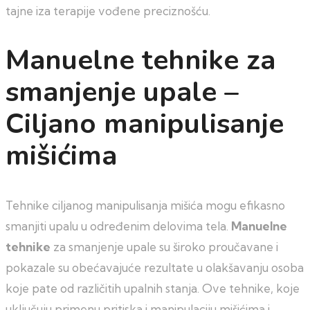
tajne iza terapije vođene preciznošću.
Manuelne tehnike za
smanjenje upale –
Ciljano manipulisanje
mišićima
Tehnike ciljanog manipulisanja mišića mogu efikasno
smanjiti upalu u određenim delovima tela.
Manuelne
tehnike
za smanjenje upale su široko proučavane i
pokazale su obećavajuće rezultate u olakšavanju osoba
koje pate od različitih upalnih stanja. Ove tehnike, koje
uključuju primenu pritiska i manipulaciju mišićima i