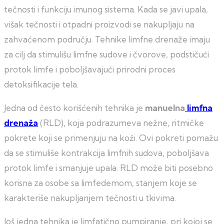
tečnosti i funkciju imunog sistema. Kada se javi upala,
višak tečnosti i otpadni proizvodi se nakupljaju na
zahvaćenom području. Tehnike limfne drenaže imaju
za cilj da stimulišu limfne sudove i čvorove, podstičući
protok limfe i poboljšavajući prirodni proces
detoksifikacije tela.
Jedna od često korišćenih tehnika je
manuelna
limfna
drenaža
(RLD), koja podrazumeva nežne, ritmičke
pokrete koji se primenjuju na koži. Ovi pokreti pomažu
da se stimuliše kontrakcija limfnih sudova, poboljšava
protok limfe i smanjuje upala. RLD može biti posebno
korisna za osobe sa limfedemom, stanjem koje se
karakteriše nakupljanjem tečnosti u tkivima.
Još jedna tehnika je limfatično pumpiranje, pri kojoj se