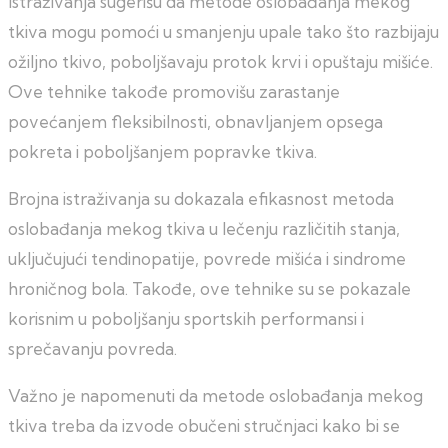
Istraživanja sugerišu da metode oslobađanja mekog
tkiva mogu pomoći u smanjenju upale tako što razbijaju
ožiljno tkivo, poboljšavaju protok krvi i opuštaju mišiće.
Ove tehnike takođe promovišu zarastanje
povećanjem fleksibilnosti, obnavljanjem opsega
pokreta i poboljšanjem popravke tkiva.
Brojna istraživanja su dokazala efikasnost metoda
oslobađanja mekog tkiva u lečenju različitih stanja,
uključujući tendinopatije, povrede mišića i sindrome
hroničnog bola. Takođe, ove tehnike su se pokazale
korisnim u poboljšanju sportskih performansi i
sprečavanju povreda.
Važno je napomenuti da metode oslobađanja mekog
tkiva treba da izvode obučeni stručnjaci kako bi se