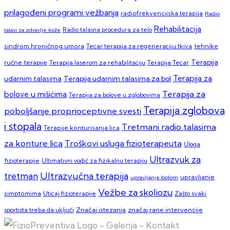
prilagođeni programi vežbanja
radiofrekvencijska terapija
Radio
Rehabilitacija
talasi za zdravlje kože
Radio talasna procedura za telo
sindrom hroničnog umora
Tecar terapija za regeneraciju tkiva
tehnike
Terapija
ručne terapije
Terapija laserom za rehabilitaciju
Terapija Tecar
Terapija za
Terapija udarnim talasima za bol
udarnim talasima
Terapija za
bolove u mišićima
Terapija za bolove u zglobovima
Terapija zglobova
poboljšanje proprioceptivne svesti
i stopala
Tretmani radio talasima
Terapije konturisanja lica
za konture lica
Troškovi usluga fizioterapeuta
Uloga
Ultrazvuk za
fizioterapije
Ultimativni vodič za fizikalnu terapiju
Ultrazvučna terapija
tretman
upravljanje
upravljanje bolom
Vežbe za skoliozu
simptomima
Zašto svaki
Uticaj fizioterapije
sportista treba da uključi
Značaj istezanja
značaj rane intervencije