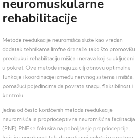
neuromuskularne
rehabilitacije
Metode reedukacije neuromišića služe kao vredan
dodatak tehnikama limfne drenaže tako što promovišu
preobuku i rehabilitaciju mišića i nerava koji su uključeni
u pokret. Ove metode imaju za cilj obnovu optimalne
funkcije i koordinacije između nervnog sistema i mišića,
pomažući pojedincima da povrate snagu, fleksibilnost i
kontrolu.
Jedna od često korišćenih metoda reedukacije
neuromišića je proprioceptivna neuromišićna facilitacija
(PNF). PNF se fokusira na poboljšanje propriocepcije,
koja je sposobnost tela da oseti svoj položaj u prostoru.