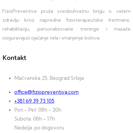
FizioPreventiva pruža sveobuhvatnu brigu o vašem
zdravlju kroz napredne fizioterapeutske tretmane,
rehabilitaciju, personalizovane treninge i masaže
osiguravajući ojačanje tela i smanjenje bolova.
Kontakt
Mačvanska 25, Beograd Srbija
office@fiziopreventiva.com
+381 69 39 73 105
Pon - Pet: 08h - 20h
Subota: 08h - 17h
Nedelja: po dogovoru