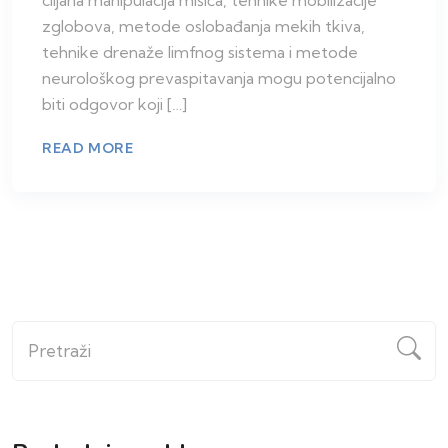
zglobova, metode oslobađanja mekih tkiva,
tehnike drenaže limfnog sistema i metode
neurološkog prevaspitavanja mogu potencijalno
biti odgovor koji […]
READ MORE
Pretraži