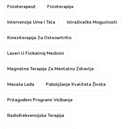
Fizioterapeut
Fizioterapija
Intervencije Uma I Tela
Istraživačke Mogućnosti
Kineziterapija Za Osteoartritis
Laseri U Fizikalnoj Medicini
Magnetna Terapija Za Mentalno Zdravlje
Masaža Leđa
Poboljšanje Kvaliteta Života
Prilagođeni Programi Vežbanja
Radiofrekvencijska Terapija