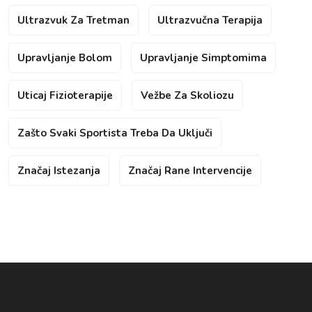
Ultrazvuk Za Tretman
Ultrazvučna Terapija
Upravljanje Bolom
Upravljanje Simptomima
Uticaj Fizioterapije
Vežbe Za Skoliozu
Zašto Svaki Sportista Treba Da Uključi
Značaj Istezanja
Značaj Rane Intervencije