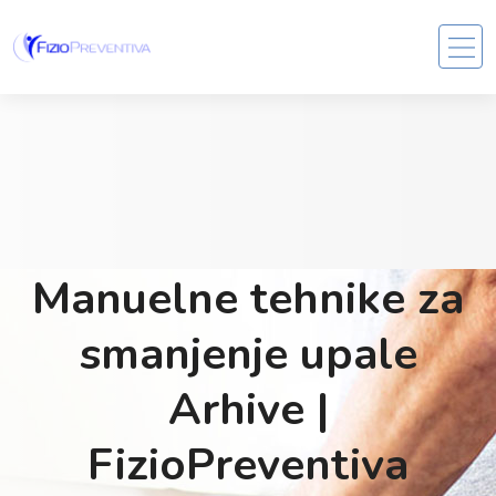
Manuelne tehnike za
smanjenje upale
Arhive |
FizioPreventiva