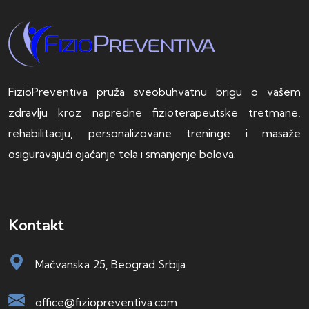
FizioPreventiva pruža sveobuhvatnu brigu o vašem
zdravlju kroz napredne fizioterapeutske tretmane,
rehabilitaciju, personalizovane treninge i masaže
osiguravajući ojačanje tela i smanjenje bolova.
Kontakt
Mačvanska 25, Beograd Srbija
office@fiziopreventiva.com