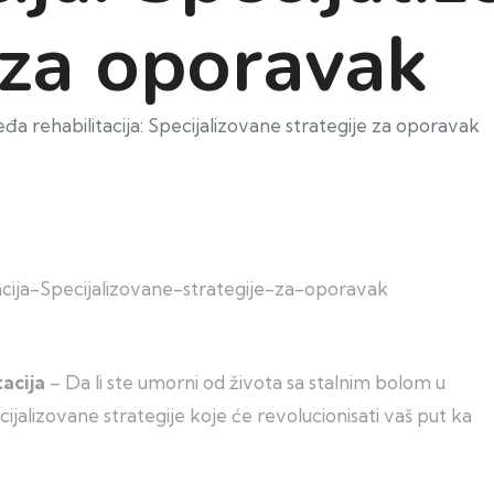
 za oporavak
a rehabilitacija: Specijalizovane strategije za oporavak
acija
– Da li ste umorni od života sa stalnim bolom u
ijalizovane strategije koje će revolucionisati vaš put ka