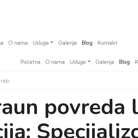
na
O nama
Usluge
Galerija
Blog
Kontakt
Početna
O nama
Usluge
Galerija
Blog
K
aun povreda 
cija: Specijali