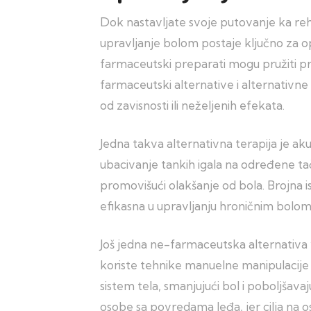
Dok nastavljate svoje putovanje ka rehab
upravljanje bolom postaje ključno za o
farmaceutski preparati mogu pružiti pr
farmaceutski alternative i alternativne
od zavisnosti ili neželjenih efekata.
Jedna takva alternativna terapija je a
ubacivanje tankih igala na određene tač
promovišući olakšanje od bola. Brojna 
efikasna u upravljanju hroničnim bolom, 
Još jedna ne-farmaceutska alternativa v
koriste tehnike manuelne manipulacije 
sistem tela, smanjujući bol i poboljšava
osobe sa povredama leđa, jer cilja na o