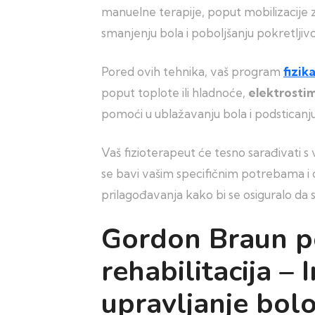
manuelne terapije, poput mobilizacije
smanjenju bola i poboljšanju pokretljivo
Pored ovih tehnika, vaš program
fizik
poput toplote ili hladnoće,
elektrostim
pomoći u ublažavanju bola i podsticanj
Vaš fizioterapeut će tesno sarađivati s
se bavi vašim specifičnim potrebama i c
prilagođavanja kako bi se osiguralo da 
Gordon Braun p
rehabilitacija –
upravljanje bol