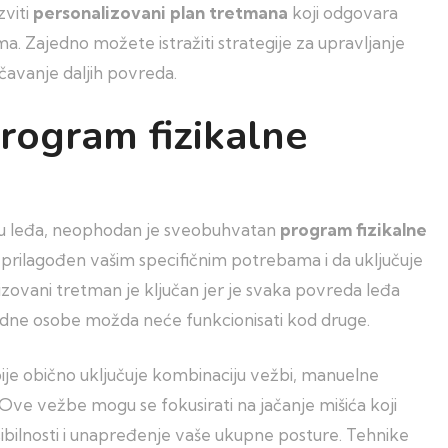
zviti
personalizovani plan tretmana
koji odgovara
a. Zajedno možete istražiti strategije za upravljanje
ečavanje daljih povreda.
rogram fizikalne
edu leđa, neophodan je sveobuhvatan
program fizikalne
prilagođen vašim specifičnim potrebama i da uključuje
alizovani tretman je ključan jer je svaka povreda leđa
jedne osobe možda neće funkcionisati kod druge.
je obično uključuje kombinaciju vežbi, manuelne
. Ove vežbe mogu se fokusirati na jačanje mišića koji
sibilnosti i unapređenje vaše ukupne posture. Tehnike