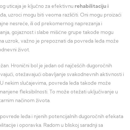
 uticaja je ključno za efektivnu
rehabilitaciju i
eđa, uzroci mogu biti veoma različiti. Oni mogu proizaći
aćajne nesreće, ili od prekomernog naprezanja i
žanja, gojaznost i slabe mišićne grupe takođe mogu
na uzrok, važno je prepoznati da povreda leđa može
dnevni život.
žan. Hronični bol je jedan od najčešćih dugoročnih
vajući, otežavajući obavljanje svakodnevnih aktivnosti i
a. U nekim slučajevima, povreda leđa takođe može
manjene fleksibilnosti. To može otežati uključivanje u
entarnim načinom života.
ovrede leđa i njenih potencijalnih dugoročnih efekata
tacije i oporavka. Radom u bliskoj saradnji sa