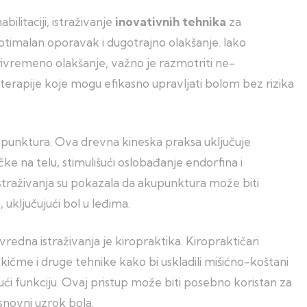
ilitaciji, istraživanje
inovativnih tehnika
za
ptimalan oporavak i dugotrajno olakšanje. Iako
ivremeno olakšanje, važno je razmotriti ne-
 terapije koje mogu efikasno upravljati bolom bez rizika
kupunktura. Ova drevna kineska praksa uključuje
ke na telu, stimulišući oslobađanje endorfina i
istraživanja su pokazala da akupunktura može biti
uključujući bol u leđima.
redna istraživanja je kiropraktika. Kiropraktičari
kičme i druge tehnike kako bi uskladili mišićno-koštani
jući funkciju. Ovaj pristup može biti posebno koristan za
snovni uzrok bola.