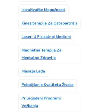
Istraživačke Mogućnosti
Kineziterapija Za Osteoartritis
Laseri U Fizikalnoj Medicini
Magnetna Terapija Za
Mentalno Zdravlje
Masaža Leđa
Poboljšanje Kvaliteta Života
Prilagođeni Programi
Vežbanja