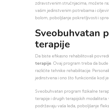
zdravstvenim stručnjacima, možete ra
vašim jedinstvenim potrebama i ciljevim
bolom, poboljšanje pokretljivosti i spr
Sveobuhvatan p
terapije
Da biste efikasno rehabilitovali povr
terapije
. Ovaj program treba da bude 
različite tehnike rehabilitacije. Person
jedinstvena i ono što funkcioniše kod 
Sveobuhvatan program fizikalne terapi
terapije i drugih terapijskih modaliteta
podržavaju vaša leđa, poboljšanje flek