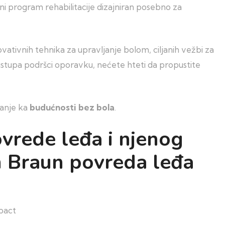
eni program rehabilitacije dizajniran posebno za
ativnih tehnika za upravljanje bolom, ciljanih vežbi za
 pristupa podršci oporavku, nećete hteti da propustite
vanje ka
budućnosti bez bola
.
vrede leđa i njenog
n Braun povreda leđa