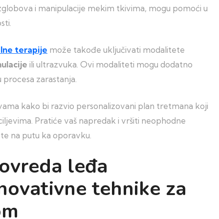
 zglobova i manipulacije mekim tkivima, mogu pomoći u
sti.
alne terapije
može takođe uključivati modalitete
ulacije
ili ultrazvuka. Ovi modaliteti mogu dodatno
u procesa zarastanja.
 vama kako bi razvio personalizovani plan tretmana koji
iljevima. Pratiće vaš napredak i vršiti neophodne
ste na putu ka oporavku.
ovreda leđa
 Inovativne tehnike za
om