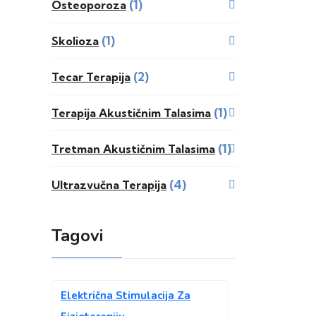
(1)
Osteoporoza
(1)
Skolioza
(2)
Tecar Terapija
(1)
Terapija Akustičnim Talasima
(1)
Tretman Akustičnim Talasima
(4)
Ultrazvučna Terapija
Tagovi
Električna Stimulacija Za