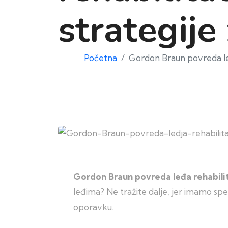
strategije
Početna
Gordon Braun povreda leđ
Gordon Braun povreda leđa rehabilit
leđima? Ne tražite dalje, jer imamo spec
oporavku.