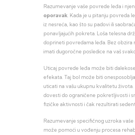
Razumevanje vaše povrede leđa i njenog
oporavak
. Kada je u pitanju povreda l
iz nesreća, kao što su padovi ili saobr
ponavljajućih pokreta. Loša telesna dr
doprineti povredama leđa. Bez obzira 
imati dugoročne posledice na vaš svako
Uticaj povrede leđa može biti dalekose
efekata. Taj bol može biti onesposoblja
uticati na vašu ukupnu kvalitetu život
dovesti do ograničene pokretljivosti i s
fizičke aktivnosti i čak rezultirati sed
Razumevanje specifičnog uzroka vaše p
može pomoći u vođenju procesa rehabili