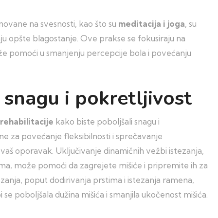
novane na svesnosti, kao što su
meditacija i joga
, su
ju opšte blagostanje. Ove prakse se fokusiraju na
može pomoći u smanjenju percepcije bola i povećanju
 snagu i pokretljivost
rehabilitacije
kako biste poboljšali snagu i
čne za povećanje fleksibilnosti i sprečavanje
vaš oporavak. Uključivanje dinamičnih vežbi istezanja,
, može pomoći da zagrejete mišiće i pripremite ih za
zanja, poput dodirivanja prstima i istezanja ramena,
 se poboljšala dužina mišića i smanjila ukočenost mišića.