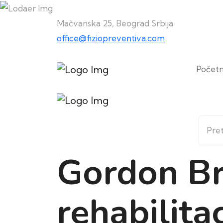
Mačvanska 25, Beograd Srbija
office@fiziopreventiva.com
Počet
Gordon Br
rehabilita