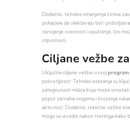
Dodatno, tehnike smanjenja stresa zas
pokazale da olakšavaju bol i poboljšava
razvijanje svesnosti i opuštanje, što 
otpornosti.
Ciljane vežbe za
Uključite ciljane vežbe u svoj
program 
pokretljivost. Tehnike istezanja su klju
zategnutosti mišića koja može ometati 
poput zamaha nogama i kruženja rukama
aktivnost. Dodatno, statične vežbe iste
mogu se izvoditi nakon treninga kako bi