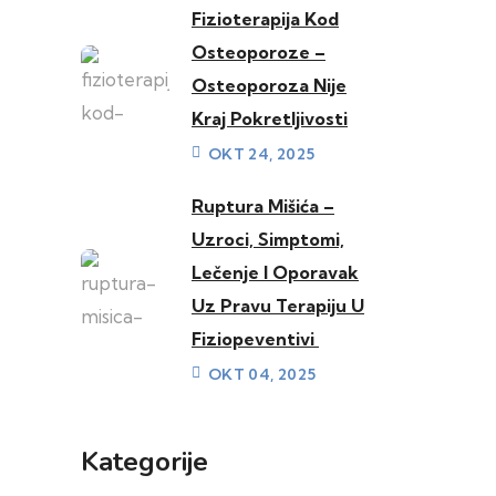
Fizioterapija Kod
Osteoporoze –
Osteoporoza Nije
Kraj Pokretljivosti
OKT 24, 2025
Ruptura Mišića –
Uzroci, Simptomi,
Lečenje I Oporavak
Uz Pravu Terapiju U
Fiziopeventivi
OKT 04, 2025
Kategorije