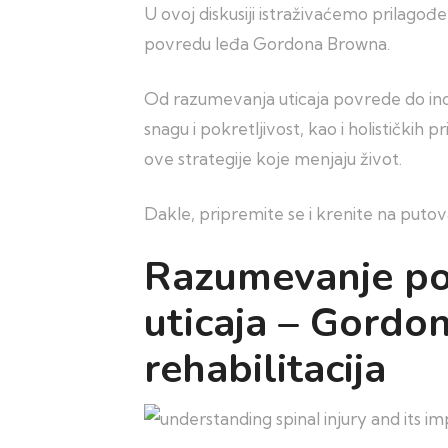
U ovoj diskusiji istraživaćemo prilagođ
povredu leđa Gordona Browna.
Od razumevanja uticaja povrede do inov
snagu i pokretljivost, kao i holističkih
ove strategije koje menjaju život.
Dakle, pripremite se i krenite na puto
Razumevanje po
uticaja – Gordo
rehabilitacija