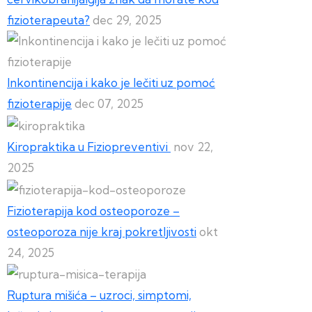
fizioterapeuta?
dec 29, 2025
Inkontinencija i kako je lečiti uz pomoć
fizioterapije
dec 07, 2025
Kiropraktika u Fiziopreventivi
nov 22,
2025
Fizioterapija kod osteoporoze –
osteoporoza nije kraj pokretljivosti
okt
24, 2025
Ruptura mišića – uzroci, simptomi,