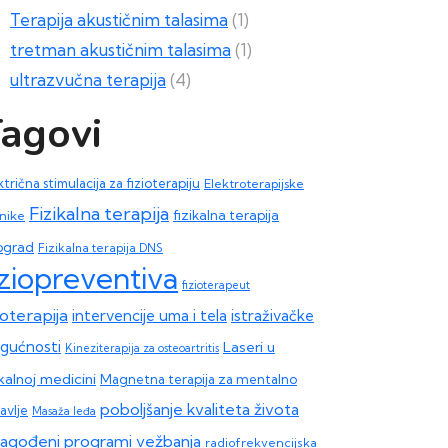
Terapija akustičnim talasima
(1)
tretman akustičnim talasima
(1)
ultrazvučna terapija
(4)
agovi
ktrična stimulacija za fizioterapiju
Elektroterapijske
Fizikalna terapija
fizikalna terapija
nike
ograd
Fizikalna terapija DNS
iziopreventiva
fizioterapeut
ioterapija
intervencije uma i tela
istraživačke
gućnosti
Laseri u
Kineziterapija za osteoartritis
ikalnoj medicini
Magnetna terapija za mentalno
poboljšanje kvaliteta života
avlje
Masaža leđa
ilagođeni programi vežbanja
radiofrekvencijska