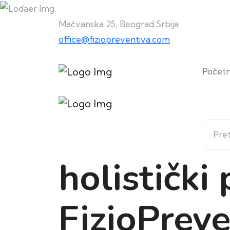
Mačvanska 25, Beograd Srbija
office@fiziopreventiva.com
Počet
holistički 
FizioPreve