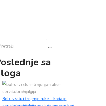
etraži
oslednje sa
loga
Bol u vratu i trnjenje ruke – kada je
cervikobrahijalgija znak da morate kod