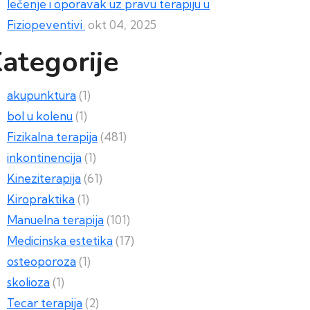
lečenje i oporavak uz pravu terapiju u
Fiziopeventivi
okt 04, 2025
ategorije
akupunktura
(1)
bol u kolenu
(1)
Fizikalna terapija
(481)
inkontinencija
(1)
Kineziterapija
(61)
Kiropraktika
(1)
Manuelna terapija
(101)
Medicinska estetika
(17)
osteoporoza
(1)
skolioza
(1)
Tecar terapija
(2)