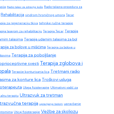
apija
Radio talasi za zdravlje kože
Radio talasna procedura za
Rehabilitacija
sindrom hroničnog umora
Tecar
apija za regeneraciju tkiva
tehnike ručne terapije
Terapija
pija laserom za rehabilitaciju
Terapija Tecar
Terapija udarnim talasima za bol
rnim talasima
apija za bolove u mišićima
Terapija za bolove u
Terapija za poboljšanje
obovima
Terapija zglobova i
oprioceptivne svesti
opala
Tretmani radio
Terapije konturisanja lica
lasima za konture lica
Troškovi usluga
zioterapeuta
Uloga fizioterapije
Ultimativni vodič za
Ultrazvuk za tretman
kalnu terapiju
trazvučna terapija
upravljanje
upravljanje bolom
Vežbe za skoliozu
ptomima
Uticaj fizioterapije