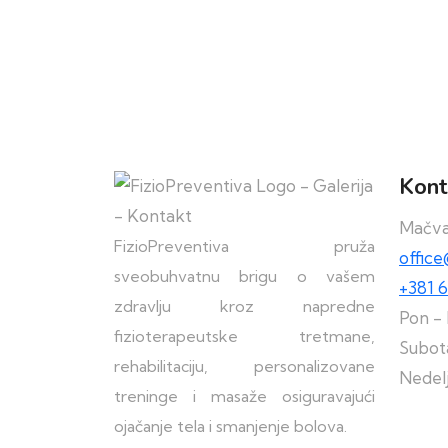
Kont
Mačva
FizioPreventiva pruža
offic
sveobuhvatnu brigu o vašem
+381 6
zdravlju kroz napredne
Pon - 
fizioterapeutske tretmane,
Subota
rehabilitaciju, personalizovane
Nedel
treninge i masaže osiguravajući
ojačanje tela i smanjenje bolova.