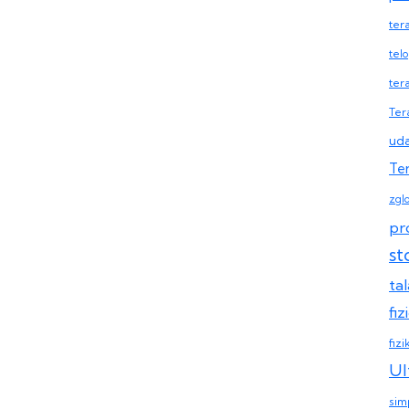
ter
telo
ter
Tera
uda
Ter
zgl
pr
st
ta
fi
fizi
Ul
sim