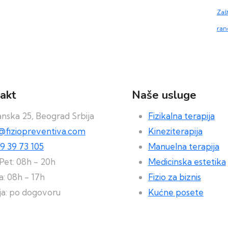
Zašt
ran
akt
Naše usluge
nska 25, Beograd Srbija
Fizikalna terapija
e@fiziopreventiva.com
Kineziterapija
9 39 73 105
Manuelna terapija
Pet: 08h - 20h
Medicinska estetika
: 08h - 17h
Fizio za biznis
ja: po dogovoru
Kućne posete