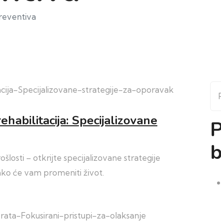
oPreventiva
Pr
abilitacija: Specijalizovane
P
b
losti – otkrijte specijalizovane strategije
ako će vam promeniti život.