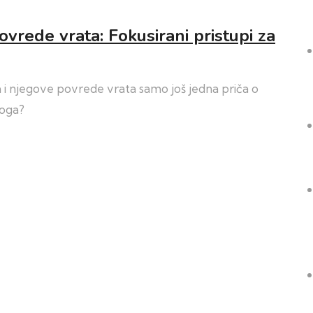
ovrede vrata: Fokusirani pristupi za
na i njegove povrede vrata samo još jedna priča o
toga?