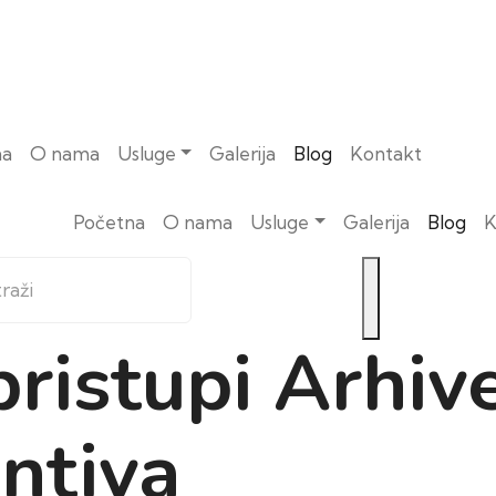
na
O nama
Usluge
Galerija
Blog
Kontakt
Početna
O nama
Usluge
Galerija
Blog
K
pristupi Arhive
ntiva