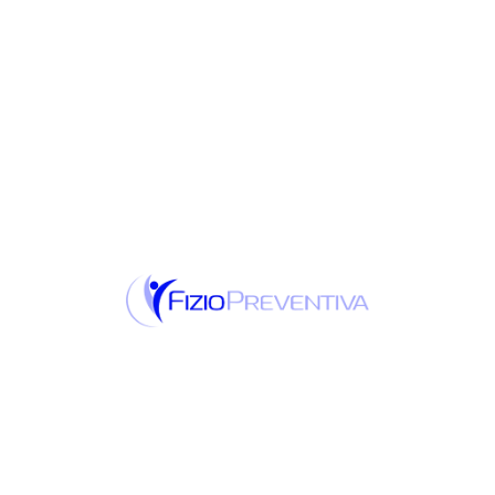
nege usmerene ka pacijentima, ciljamo ne
samo da vam pomognemo da se oporavite od
povrede, već i da vas osnažimo da preuzmete
aktivnu ulogu u sopstvenom procesu
ozdravljenja. Poverite nam da vas vodimo
kroz vaš put oporavka sa saosećanjem i
ekspertizom.
Postizanje
optimalnih
rezultata kroz
personalizaciju