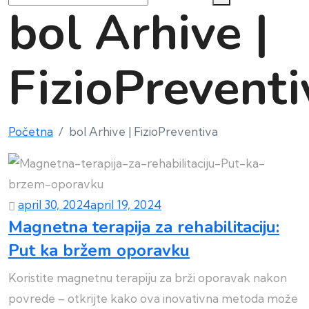
bol Arhive |
FizioPreventi
Početna
bol Arhive | FizioPreventiva
april 30, 2024
april 19, 2024
Magnetna terapija za rehabilitaciju:
Put ka bržem oporavku
Koristite magnetnu terapiju za brži oporavak nakon
povrede – otkrijte kako ova inovativna metoda može