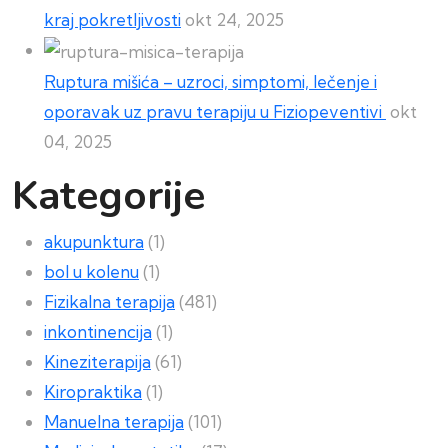
kraj pokretljivosti
okt 24, 2025
Ruptura mišića – uzroci, simptomi, lečenje i
oporavak uz pravu terapiju u Fiziopeventivi
okt
04, 2025
Kategorije
akupunktura
(1)
bol u kolenu
(1)
Fizikalna terapija
(481)
inkontinencija
(1)
Kineziterapija
(61)
Kiropraktika
(1)
Manuelna terapija
(101)