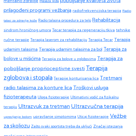
poboljšanje kvaliteta života
mentalno zdravlje
Masaža leđa
prilagođeni programi vežbanja
radiofrekvencijska terapija
Radio
Rehabilitacija
talasi za zdravlje kože
Radio talasna procedura za telo
sindrom hroničnog umora
Tecar terapija za regeneraciju tkiva
tehnike
Terapija
ručne terapije
Terapija laserom za rehabilitaciju
Terapija Tecar
Terapija za
Terapija udarnim talasima za bol
udarnim talasima
Terapija za
bolove u mišićima
Terapija za bolove u zglobovima
Terapija
poboljšanje proprioceptivne svesti
zglobova i stopala
Tretmani
Terapije konturisanja lica
radio talasima za konture lica
Troškovi usluga
fizioterapeuta
Uloga fizioterapije
Ultimativni vodič za fizikalnu
Ultrazvučna terapija
Ultrazvuk za tretman
terapiju
Vežbe
upravljanje simptomima
upravljanje bolom
Uticaj fizioterapije
za skoliozu
Zašto svaki sportista treba da uključi
Značaj istezanja
značaj rane intervencije