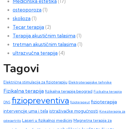
Medicinska estetika
(17)
osteoporoza
(1)
skolioza
(1)
Tecar terapija
(2)
Terapija akustičnim talasima
(1)
tretman akustičnim talasima
(1)
ultrazvučna terapija
(4)
Tagovi
Električna stimulacija za fizioterapiju
Elektroterapijske tehnike
Fizikalna terapija
fizikalna terapija beograd
Fizikalna terapija
fiziopreventiva
fizioterapija
DNS
fizioterapeut
intervencije uma i tela
istraživačke mogućnosti
Kineziterapija za
Laseri u fizikalnoj medicini
Magnetna terapija za
osteoartritis