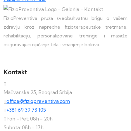
FizioPreventiva pruža sveobuhvatnu brigu o vašem
zdravlju kroz napredne fizioterapeutske tretmane,
rehabilitaciju, personalizovane treninge i masaže
osiguravajući ojačanje tela i smanjenje bolova.
Kontakt
Mačvanska 25, Beograd Srbija
office@fiziopreventiva.com
+381 69 39 73 105
Pon - Pet: 08h - 20h
Subota: 08h - 17h