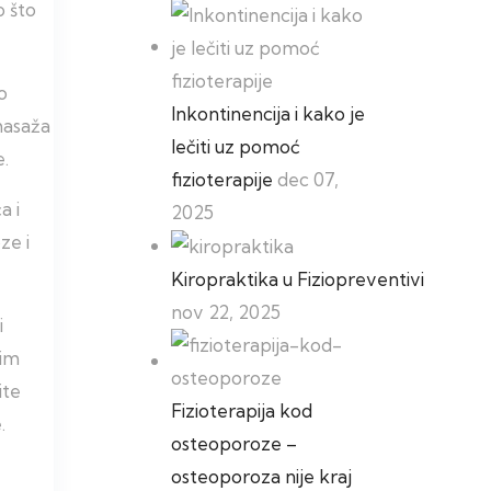
o što
o
Inkontinencija i kako je
masaža
lečiti uz pomoć
e.
fizioterapije
dec 07,
a i
2025
ze i
Kiropraktika u Fiziopreventivi
nov 22, 2025
i
nim
ite
Fizioterapija kod
.
osteoporoze –
osteoporoza nije kraj