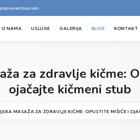
iziopreventiva.com
O NAMA
USLUGE
GALERIJA
BLOG
KONTAKT
aža za zdravlje kičme: Op
ojačajte kičmeni stub
JSKA MASAŽA ZA ZDRAVLJE KIČME: OPUSTITE MIŠIĆE I OJA