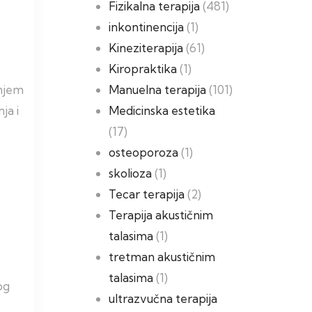
Fizikalna terapija
(481)
inkontinencija
(1)
Kineziterapija
(61)
Kiropraktika
(1)
anjem
Manuelna terapija
(101)
ja i
Medicinska estetika
(17)
osteoporoza
(1)
skolioza
(1)
Tecar terapija
(2)
Terapija akustičnim
talasima
(1)
tretman akustičnim
talasima
(1)
og
ultrazvučna terapija