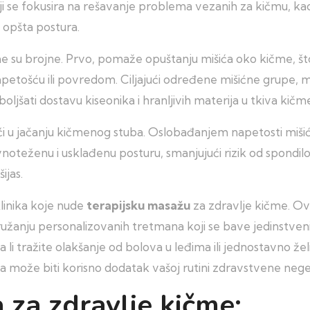
i se fokusira na rešavanje problema vezanih za kičmu, ka
i opšta postura.
e su brojne. Prvo, pomaže opuštanju mišića oko kičme, št
apetošću ili povredom. Ciljajući određene mišićne grupe, 
oljšati dostavu kiseonika i hranljivih materija u tkiva kičm
 u jačanju kičmenog stuba. Oslobađanjem napetosti mišić
noteženu i usklađenu posturu, smanjujući rizik od spondilo
ijas.
klinika koje nude
terapijsku masažu
za zdravlje kičme. Ov
 pružanju personalizovanih tretmana koji se bave jedinstve
i tražite olakšanje od bolova u leđima ili jednostavno žel
ža može biti korisno dodatak vašoj rutini zdravstvene nege
 za zdravlje kičme: