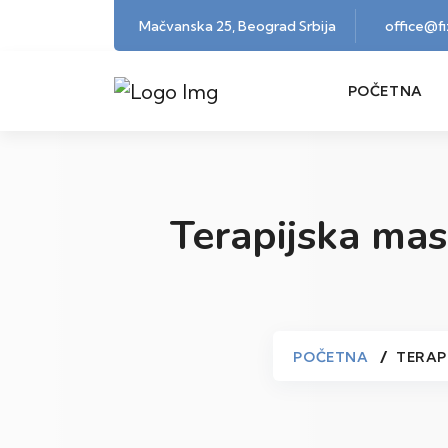
Mačvanska 25, Beograd Srbija
office@f
POČETNA
Terapijska mas
POČETNA
TERAPI