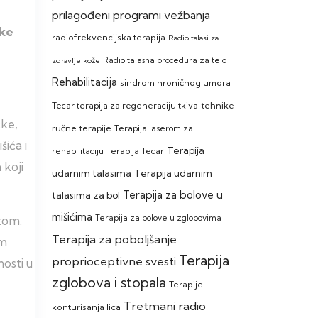
prilagođeni programi vežbanja
ske
radiofrekvencijska terapija
Radio talasi za
zdravlje kože
Radio talasna procedura za telo
Rehabilitacija
sindrom hroničnog umora
Tecar terapija za regeneraciju tkiva
tehnike
čke,
ručne terapije
Terapija laserom za
ića i
Terapija
rehabilitaciju
Terapija Tecar
 koji
Terapija udarnim
udarnim talasima
Terapija za bolove u
talasima za bol
mišićima
atom.
Terapija za bolove u zglobovima
Terapija za poboljšanje
om
Terapija
proprioceptivne svesti
osti u
zglobova i stopala
Terapije
Tretmani radio
konturisanja lica