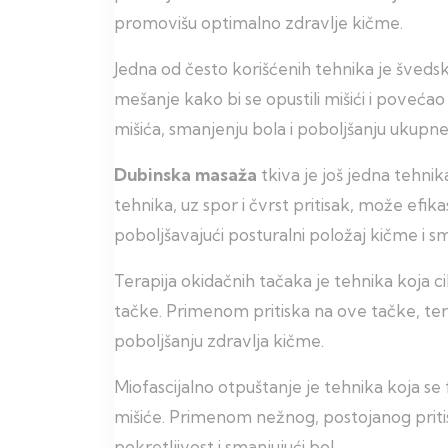
promovišu optimalno zdravlje kičme.
Jedna od često korišćenih tehnika je šveds
mešanje kako bi se opustili mišići i poveć
mišića, smanjenju bola i poboljšanju ukupne
Dubinska masaža
tkiva je još jedna tehnik
tehnika, uz spor i čvrst pritisak, može efika
poboljšavajući posturalni položaj kičme i s
Terapija okidačnih tačaka je tehnika koja c
tačke. Primenom pritiska na ove tačke, ter
poboljšanju zdravlja kičme.
Miofascijalno otpuštanje je tehnika koja se 
mišiće. Primenom nežnog, postojanog pritisk
pokretljivost i smanjujući bol.