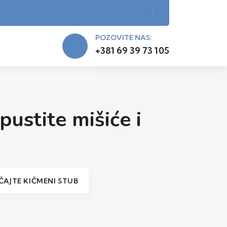
POZOVITE NAS:
+381 69 39 73 105
ustite mišiće i
ČAJTE KIČMENI STUB