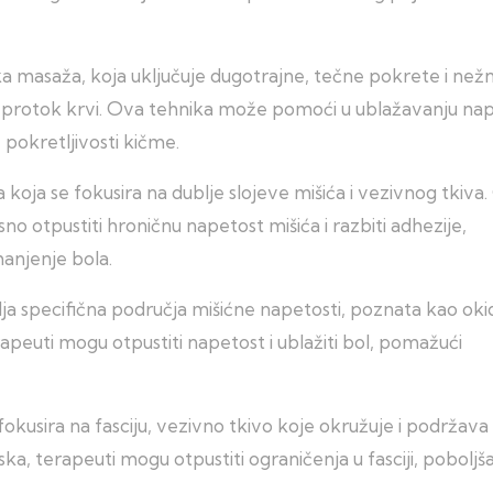
ka masaža, koja uključuje dugotrajne, tečne pokrete i než
ao protok krvi. Ova tehnika može pomoći u ublažavanju nap
 pokretljivosti kičme.
a koja se fokusira na dublje slojeve mišića i vezivnog tkiva
sno otpustiti hroničnu napetost mišića i razbiti adhezije,
manjenje bola.
ilja specifična područja mišićne napetosti, poznata kao ok
apeuti mogu otpustiti napetost i ublažiti bol, pomažući
fokusira na fasciju, vezivno tkivo koje okružuje i podržava
a, terapeuti mogu otpustiti ograničenja u fasciji, poboljša