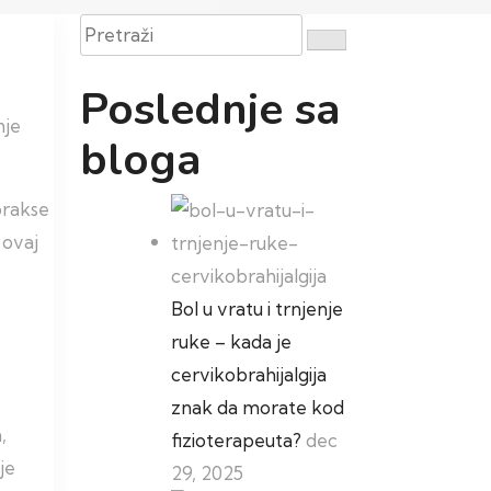
Pretraži
Poslednje sa
nje
bloga
prakse
 ovaj
Bol u vratu i trnjenje
ruke – kada je
cervikobrahijalgija
znak da morate kod
,
fizioterapeuta?
dec
je
29, 2025