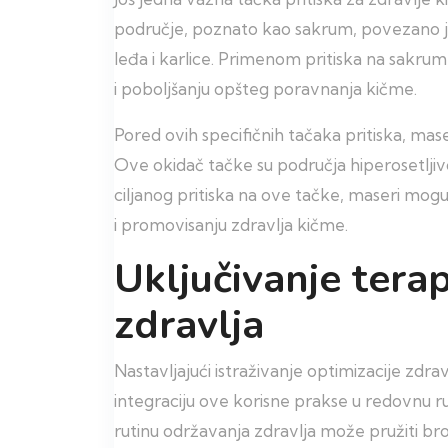
područje, poznato kao sakrum, povezano je
leđa i karlice. Primenom pritiska na sakr
i poboljšanju opšteg poravnanja kičme.
Pored ovih specifičnih tačaka pritiska, mase
Ove okidač tačke su područja hiperosetljiv
ciljanog pritiska na ove tačke, maseri mogu
i promovisanju zdravlja kičme.
Uključivanje tera
zdravlja
Nastavljajući istraživanje optimizacije zdr
integraciju ove korisne prakse u redovnu ru
rutinu održavanja zdravlja može pružiti bro