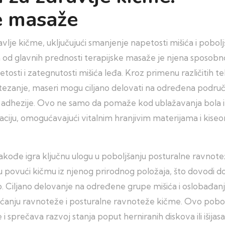
ke masaže
vlje kičme, uključujući smanjenje napetosti mišića i pobolj
od glavnih prednosti terapijske masaže je njena sposobn
osti i zategnutosti mišića leđa. Kroz primenu različitih t
istezanje, maseri mogu ciljano delovati na određena područ
 i adhezije. Ovo ne samo da pomaže kod ublažavanja bola i
aciju, omogućavajući vitalnim hranjivim materijama i kiseo
akođe igra ključnu ulogu u poboljšanju posturalne ravnot
u povući kičmu iz njenog prirodnog položaja, što dovodi do
. Ciljano delovanje na određene grupe mišića i oslobađan
aćanju ravnoteže i posturalne ravnoteže kičme. Ovo pobo
 sprečava razvoj stanja poput herniranih diskova ili išijasa