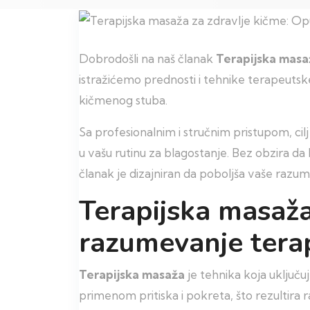
Dobrodošli na naš članak
Terapijska masa
istražićemo prednosti i tehnike terapeutsk
kičmenog stuba.
Sa profesionalnim i stručnim pristupom, ci
u vašu rutinu za blagostanje. Bez obzira da l
članak je dizajniran da poboljša vaše razu
Terapijska masaža
razumevanje tera
Terapijska masaža
je tehnika koja uključuj
primenom pritiska i pokreta, što rezultira r