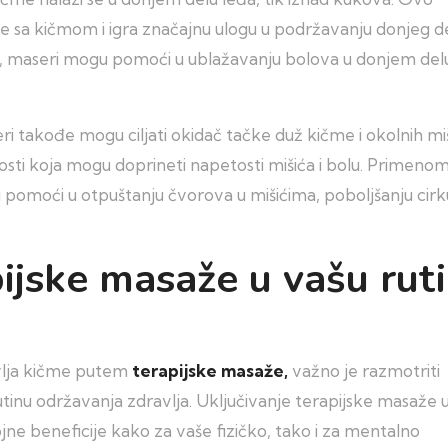
 sa kičmom i igra značajnu ulogu u podržavanju donjeg d
um, maseri mogu pomoći u ublažavanju bolova u donjem del
ri takođe mogu ciljati okidač tačke duž kičme i okolnih miš
osti koja mogu doprineti napetosti mišića i bolu. Primeno
 pomoći u otpuštanju čvorova u mišićima, poboljšanju cirku
pijske masaže u vašu rut
avlja kičme putem
terapijske masaže,
važno je razmotriti
tinu održavanja zdravlja. Uključivanje terapijske masaže 
jne beneficije kako za vaše fizičko, tako i za mentalno