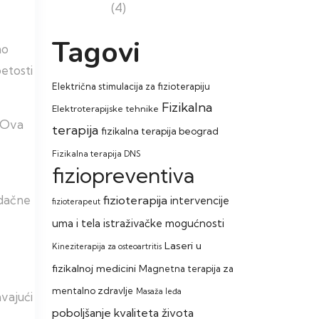
(4)
Tagovi
no
etosti
Električna stimulacija za fizioterapiju
Fizikalna
Elektroterapijske tehnike
. Ova
terapija
fizikalna terapija beograd
Fizikalna terapija DNS
fiziopreventiva
idačne
fizioterapija
intervencije
fizioterapeut
uma i tela
istraživačke mogućnosti
Laseri u
Kineziterapija za osteoartritis
fizikalnoj medicini
Magnetna terapija za
mentalno zdravlje
Masaža leđa
vajući
poboljšanje kvaliteta života