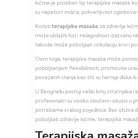
kičme je poseban tip terapijske masaže koj
su napetost mišića, pokretljivost zglobova 
Koristi
terapijske masaže
za zdravlje kičm
može ublažiti bol i nelagodnost izazvanu n
takođe može poboljšati cirkulaciju krvi i pob
Osim toga, terapijska masaža može pomoći
poboljšanjem fleksibilnosti, promoviše urav
povezanih stanja kao što su hernija diska ili iš
U Beogradu postoji veliki broj stručnjaka i 
profesionalci su visoko obučeni i iskusni u
potrebama svakog pojedinca. Bez obzira da l
poboljšati zdravlje kičme, terapijska masa
Terapijska masaža