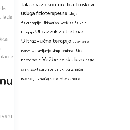
talasima za konture lica
Troškovi
ela
usluga fizioterapeuta
Uloga
u leđa
fizioterapije
Ultimativni vodič za fizikalnu
Ultrazvuk za tretman
terapiju
ića.
Ultrazvučna terapija
upravljanje
m
upravljanje simptomima
bolom
Uticaj
lacije
Vežbe za skoliozu
Zašto
fizioterapije
svaki sportista treba da uključi
Značaj
inu
istezanja
značaj rane intervencije
u vašu