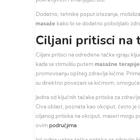
Dodatno, tehnike poput istezanja, mobiliza
masaže
kako bi se dodatno poboljšalo zdra
Ciljani pritisci n
Ciljani pritisci na određene tačke igraju kl
kada se stimulišu putem
masažne terapije
promovisanju opšteg zdravlja kičme. Primen
su direktno povezani sa kičmom, omogućavaj
Jedna od ključnih tačaka pritiska za zdravlj
Ova oblast, poznata kao okciput, često je i
ciljanog pritiska na okciput, maseri mogu p
ovim
područjima
.
Još jedna važna tačka pritiska za zdravlje 