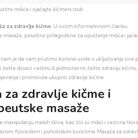
ža za zdravlje kičme
. U ovom informativnom članku
e masaže, posebno prilagođene za opuštanje mišića i jača
lj nam je da vam pružimo korisne uvide o uključivanju ove 
i želite doseći veštinu ili jednostavno želite zdraviju kičmu,
mijevanje i promoviše ukupno zdravlje kičme.
 za zdravlje kičme i
peutske masaže
e manipulaciju mekih tkiva, kao što su mišići i vezivna tkiva
aznim fiziološkim i psihološkim koristima. Masaža za zdravl