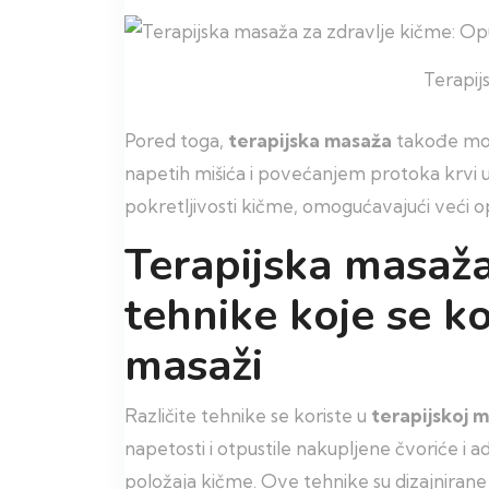
Terapij
Pored toga,
terapijska
masaža
takođe mož
napetih mišića i povećanjem protoka krvi 
pokretljivosti kičme, omogućavajući veći o
Terapijska masaža
tehnike koje se ko
masaži
Različite tehnike se koriste u
terapijskoj 
napetosti i otpustile nakupljene čvoriće i 
položaja kičme. Ove tehnike su dizajniran