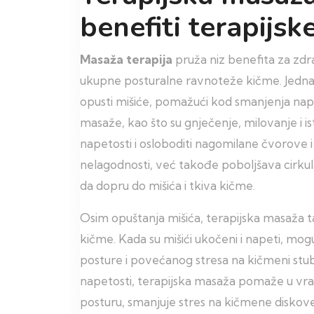
benefiti terapijs
Masaža terapija
pruža niz benefita za zdra
ukupne posturalne ravnoteže kičme. Jedna 
opusti mišiće, pomažući kod smanjenja napet
masaže, kao što su gnječenje, milovanje i 
napetosti i osloboditi nagomilane čvorove
nelagodnosti, već takođe poboljšava cirkul
da dopru do mišića i tkiva kičme.
Osim opuštanja mišića, terapijska masaža t
kičme. Kada su mišići ukočeni i napeti, mog
posture i povećanog stresa na kičmeni stub
napetosti, terapijska masaža pomaže u vr
posturu, smanjuje stres na kičmene diskove i