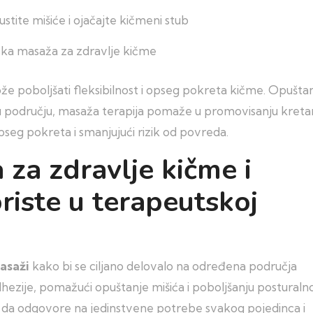
ska masaža za zdravlje kičme
e poboljšati fleksibilnost i opseg pokreta kičme. Opušt
u području, masaža terapija pomaže u promovisanju kretan
pseg pokreta i smanjujući rizik od povreda.
 za zdravlje kičme i
riste u terapeutskoj
masaži
kako bi se ciljano delovalo na određena područja
adhezije, pomažući opuštanje mišića i poboljšanju posturaln
e da odgovore na jedinstvene potrebe svakog pojedinca i