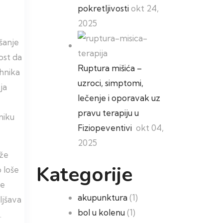
pokretljivosti
okt 24,
2025
šanje
ost da
Ruptura mišića –
ehnika
uzroci, simptomi,
ja
lečenje i oporavak uz
pravu terapiju u
niku
Fiziopeventivi
okt 04,
2025
eže
Kategorije
 loše
je
akupunktura
(1)
ljšava
bol u kolenu
(1)
.