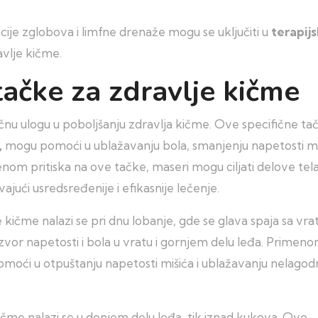
cije zglobova i limfne drenaže mogu se uključiti u
terapij
vlje kičme.
a tačke za zdravlje kičme
jučnu ulogu u poboljšanju zdravlja kičme. Ove specifične ta
,
mogu pomoći u ublažavanju bola, smanjenju napetosti miš
om pritiska na ove tačke, maseri mogu ciljati delove tela
ući usredsređenije i efikasnije lečenje.
e kičme nalazi se pri dnu lobanje, gde se glava spaja sa vr
zvor napetosti i bola u vratu i gornjem delu leđa. Primen
omoći u otpuštanju napetosti mišića i ublažavanju nelagodn
kičme nalazi se u donjem delu leđa, tik iznad kukova. Ovo