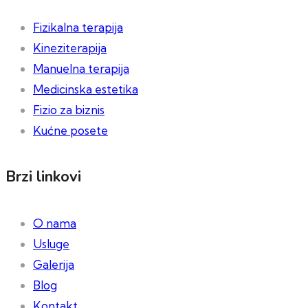
Fizikalna terapija
Kineziterapija
Manuelna terapija
Medicinska estetika
Fizio za biznis
Kućne posete
Brzi linkovi
O nama
Usluge
Galerija
Blog
Kontakt