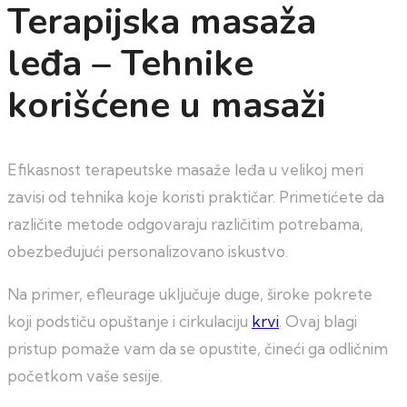
Terapijska masaža
leđa – Tehnike
korišćene u masaži
Efikasnost terapeutske masaže leđa u velikoj meri
zavisi od tehnika koje koristi praktičar. Primetićete da
različite metode odgovaraju različitim potrebama,
obezbeđujući personalizovano iskustvo.
Na primer, efleurage uključuje duge, široke pokrete
koji podstiču opuštanje i cirkulaciju
krvi
. Ovaj blagi
pristup pomaže vam da se opustite, čineći ga odličnim
početkom vaše sesije.