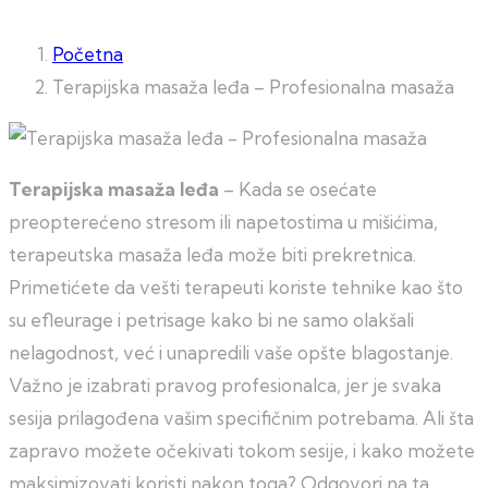
Početna
Terapijska masaža leđa – Profesionalna masaža
Terapijska masaža leđa
– Kada se osećate
preopterećeno stresom ili napetostima u mišićima,
terapeutska masaža leđa može biti prekretnica.
Primetićete da vešti terapeuti koriste tehnike kao što
su efleurage i petrisage kako bi ne samo olakšali
nelagodnost, već i unapredili vaše opšte blagostanje.
Važno je izabrati pravog profesionalca, jer je svaka
sesija prilagođena vašim specifičnim potrebama. Ali šta
zapravo možete očekivati tokom sesije, i kako možete
maksimizovati koristi nakon toga? Odgovori na ta