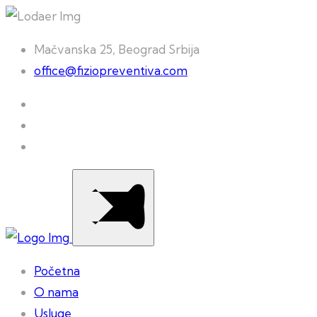
Mačvanska 25, Beograd Srbija
office@fiziopreventiva.com
Početna
O nama
Usluge