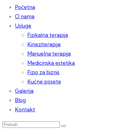
Početna
O nama
Usluge
Fizikalna terapija
Kineziterapija
Manuelna terapija
Medicinska estetika
Fizio za biznis
Kućne posete
Galerija
Blog
Kontakt