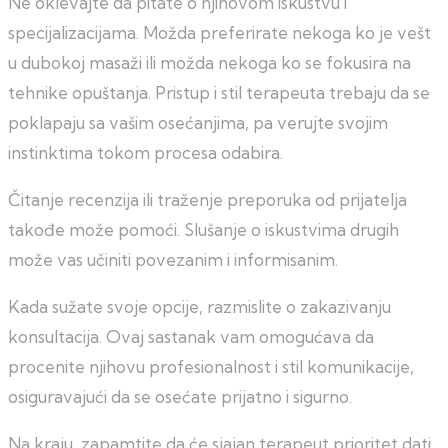
Ne oklevajte da pitate o njihovom iskustvu i
specijalizacijama. Možda preferirate nekoga ko je vešt
u dubokoj masaži ili možda nekoga ko se fokusira na
tehnike opuštanja. Pristup i stil terapeuta trebaju da se
poklapaju sa vašim osećanjima, pa verujte svojim
instinktima tokom procesa odabira.
Čitanje recenzija ili traženje preporuka od prijatelja
takođe može pomoći. Slušanje o iskustvima drugih
može vas učiniti povezanim i informisanim.
Kada sužate svoje opcije, razmislite o zakazivanju
konsultacija. Ovaj sastanak vam omogućava da
procenite njihovu profesionalnost i stil komunikacije,
osiguravajući da se osećate prijatno i sigurno.
Na kraju, zapamtite da će sjajan terapeut prioritet dati