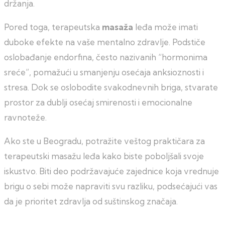
držanja.
Pored toga, terapeutska
masaža
leđa može imati
duboke efekte na vaše mentalno zdravlje. Podstiče
oslobađanje endorfina, često nazivanih “hormonima
sreće”, pomažući u smanjenju osećaja anksioznosti i
stresa. Dok se oslobodite svakodnevnih briga, stvarate
prostor za dublji osećaj smirenosti i emocionalne
ravnoteže.
Ako ste u Beogradu, potražite veštog praktičara za
terapeutski masažu leđa kako biste poboljšali svoje
iskustvo. Biti deo podržavajuće zajednice koja vrednuje
brigu o sebi može napraviti svu razliku, podsećajući vas
da je prioritet zdravlja od suštinskog značaja.