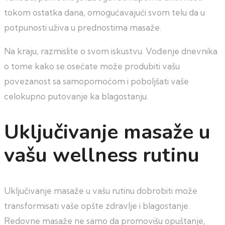
tokom ostatka dana, omogućavajući svom telu da u
potpunosti uživa u prednostima masaže.
Na kraju, razmislite o svom iskustvu. Vođenje dnevnika
o tome kako se osećate može produbiti vašu
povezanost sa samopomoćom i poboljšati vaše
celokupno putovanje ka blagostanju.
Uključivanje masaže u
vašu wellness rutinu
Uključivanje masaže u vašu rutinu dobrobiti može
transformisati vaše opšte zdravlje i blagostanje.
Redovne masaže ne samo da promovišu opuštanje,