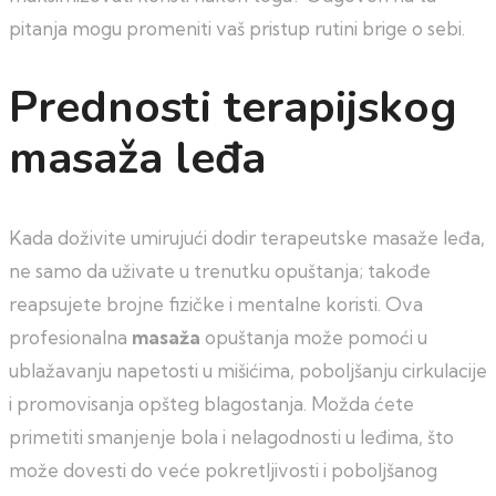
pitanja mogu promeniti vaš pristup rutini brige o sebi.
Prednosti terapijskog
masaža leđa
Kada doživite umirujući dodir terapeutske masaže leđa,
ne samo da uživate u trenutku opuštanja; takođe
reapsujete brojne fizičke i mentalne koristi. Ova
profesionalna
masaža
opuštanja može pomoći u
ublažavanju napetosti u mišićima, poboljšanju cirkulacije
i promovisanja opšteg blagostanja. Možda ćete
primetiti smanjenje bola i nelagodnosti u leđima, što
može dovesti do veće pokretljivosti i poboljšanog