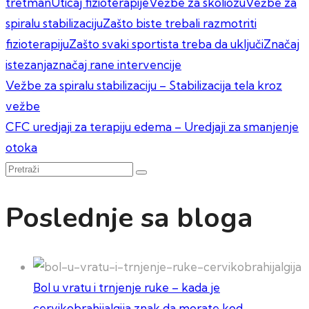
tretman
Uticaj fizioterapije
Vežbe za skoliozu
Vežbe za
spiralu stabilizaciju
Zašto biste trebali razmotriti
fizioterapiju
Zašto svaki sportista treba da uključi
Značaj
istezanja
značaj rane intervencije
Kretanje
Vežbe za spiralu stabilizaciju – Stabilizacija tela kroz
vežbe
članka
CFC uredjaji za terapiju edema – Uredjaji za smanjenje
otoka
Pretraži
Poslednje sa bloga
Bol u vratu i trnjenje ruke – kada je
cervikobrahijalgija znak da morate kod