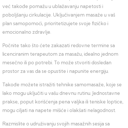
već takođe pomažu u ublažavanju napetosti i
poboljšanju cirkulacije. Uključivanjem masaže u vaš
plan samopomoći, prioritetizujete svoje fizičko i
emocionalno zdravlje.
Počnite tako što ćete zakazati redovne termine sa
licenciranim terapeutom za masažu, idealno jednom
mesečno ili po potrebi. To može stvoriti dosledan
prostor za vas da se opustite i napunite energiju.
Takođe možete istražiti tehnike samomasaže, koje se
lako mogu uključiti u vašu dnevnu rutinu. Jednostavne
prakse, poput korišćenja pena valjka ili teniske loptice,
mogu ciljati na napete mišiće i olakšati nelagodnost.
Razmislite o udruživanju svojih masažnih sesija sa