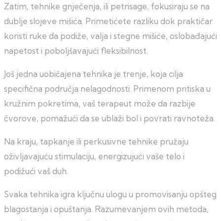
Zatim, tehnike gnječenja, ili petrisage, fokusiraju se na
dublje slojeve mišića. Primetićete razliku dok praktičar
koristi ruke da podiže, valja i stegne mišiće, oslobađajući
napetost i poboljšavajući fleksibilnost.
Još jedna uobičajena tehnika je trenje, koja cilja
specifična područja nelagodnosti. Primenom pritiska u
kružnim pokretima, vaš terapeut može da razbije
čvorove, pomažući da se ublaži bol i povrati ravnoteža.
Na kraju, tapkanje ili perkusivne tehnike pružaju
oživljavajuću stimulaciju, energizujući vaše telo i
podižući vaš duh.
Svaka tehnika igra ključnu ulogu u promovisanju opšteg
blagostanja i opuštanja. Razumevanjem ovih metoda,