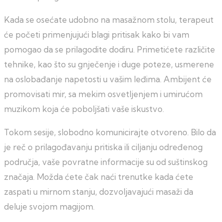
Kada se osećate udobno na masažnom stolu, terapeut
će početi primenjujući blagi pritisak kako bi vam
pomogao da se prilagodite dodiru. Primetićete različite
tehnike, kao što su gnječenje i duge poteze, usmerene
na oslobađanje napetosti u vašim leđima. Ambijent će
promovisati mir, sa mekim osvetljenjem i umirućom
muzikom koja će poboljšati vaše iskustvo.
Tokom sesije, slobodno komunicirajte otvoreno. Bilo da
je reč o prilagođavanju pritiska ili ciljanju određenog
područja, vaše povratne informacije su od suštinskog
značaja. Možda ćete čak naći trenutke kada ćete
zaspati u mirnom stanju, dozvoljavajući masaži da
deluje svojom magijom.