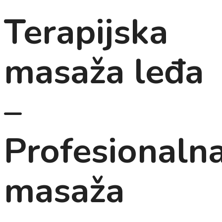
Terapijska
masaža leđa
–
Profesionaln
masaža