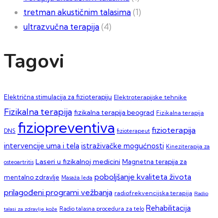
tretman akustičnim talasima
(1)
ultrazvučna terapija
(4)
Tagovi
Električna stimulacija za fizioterapiju
Elektroterapijske tehnike
Fizikalna terapija
fizikalna terapija beograd
Fizikalna terapija
fiziopreventiva
fizioterapija
DNS
fizioterapeut
intervencije uma i tela
istraživačke mogućnosti
Kineziterapija za
Laseri u fizikalnoj medicini
Magnetna terapija za
osteoartritis
poboljšanje kvaliteta života
mentalno zdravlje
Masaža leđa
prilagođeni programi vežbanja
radiofrekvencijska terapija
Radio
Rehabilitacija
talasi za zdravlje kože
Radio talasna procedura za telo