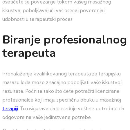
osetićete se povezanije tokom vašeg masažnog
iskustva, poboljšavajući vaš osećaj poverenja i
udobnosti u terapeutski proces.
Biranje profesionalnog
terapeuta
Pronalaženje kvalifikovanog terapeuta za terapijsku
masažu leđa može značajno poboljšati vaše iskustvo i
rezultate. Počnite tako što ćete potražiti licencirane
profesionalce koji imaju specifičnu obuku u masažnoj
terapiji
. To osigurava da poseduju veštine potrebne da
odgovore na vaše jedinstvene potrebe.