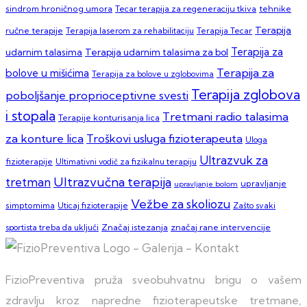
sindrom hroničnog umora
Tecar terapija za regeneraciju tkiva
tehnike
Terapija
ručne terapije
Terapija laserom za rehabilitaciju
Terapija Tecar
Terapija za
Terapija udarnim talasima za bol
udarnim talasima
Terapija za
bolove u mišićima
Terapija za bolove u zglobovima
Terapija zglobova
poboljšanje proprioceptivne svesti
i stopala
Tretmani radio talasima
Terapije konturisanja lica
za konture lica
Troškovi usluga fizioterapeuta
Uloga
Ultrazvuk za
fizioterapije
Ultimativni vodič za fizikalnu terapiju
Ultrazvučna terapija
tretman
upravljanje
upravljanje bolom
Vežbe za skoliozu
simptomima
Zašto svaki
Uticaj fizioterapije
sportista treba da uključi
Značaj istezanja
značaj rane intervencije
FizioPreventiva pruža sveobuhvatnu brigu o vašem
zdravlju kroz napredne fizioterapeutske tretmane,