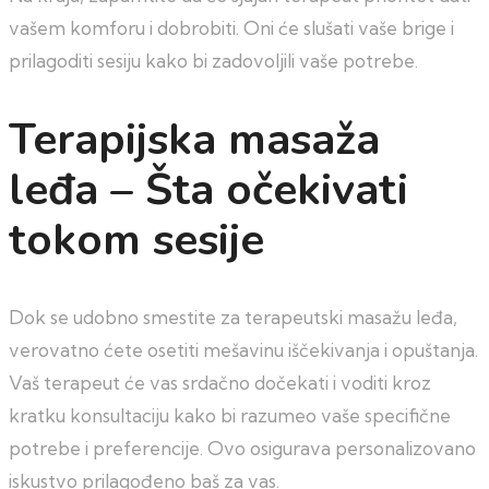
vašem komforu i dobrobiti. Oni će slušati vaše brige i
prilagoditi sesiju kako bi zadovoljili vaše potrebe.
Terapijska masaža
leđa – Šta očekivati
tokom sesije
Dok se udobno smestite za terapeutski masažu leđa,
verovatno ćete osetiti mešavinu iščekivanja i opuštanja.
Vaš terapeut će vas srdačno dočekati i voditi kroz
kratku konsultaciju kako bi razumeo vaše specifične
potrebe i preferencije. Ovo osigurava personalizovano
iskustvo prilagođeno baš za vas.