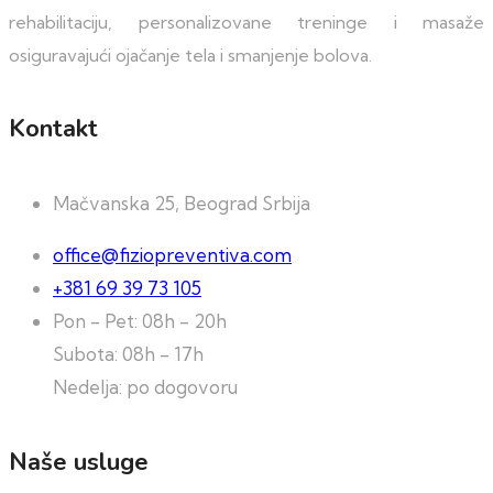
rehabilitaciju, personalizovane treninge i masaže
osiguravajući ojačanje tela i smanjenje bolova.
Kontakt
Mačvanska 25, Beograd Srbija
office@fiziopreventiva.com
+381 69 39 73 105
Pon - Pet: 08h - 20h
Subota: 08h - 17h
Nedelja: po dogovoru
Naše usluge