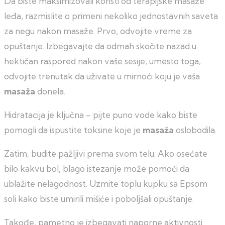
Da biste maksimizovali koristi od terapijske masaže
leđa, razmislite o primeni nekoliko jednostavnih saveta
za negu nakon masaže. Prvo, odvojite vreme za
opuštanje. Izbegavajte da odmah skočite nazad u
hektičan raspored nakon vaše sesije; umesto toga,
odvojite trenutak da uživate u mirnoći koju je vaša
masaža
donela.
Hidratacija je ključna – pijte puno vode kako biste
pomogli da ispustite toksine koje je
masaža
oslobodila.
Zatim, budite pažljivi prema svom telu. Ako osećate
bilo kakvu bol, blago istezanje može pomoći da
ublažite nelagodnost. Uzmite toplu kupku sa Epsom
soli kako biste umirili mišiće i poboljšali opuštanje.
Takođe, pametno je izbegavati naporne aktivnosti