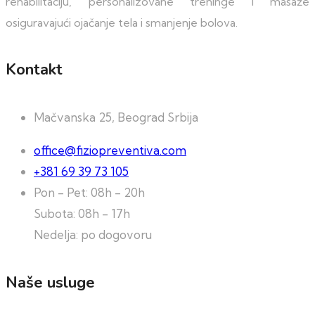
rehabilitaciju, personalizovane treninge i masaže
osiguravajući ojačanje tela i smanjenje bolova.
Kontakt
Mačvanska 25, Beograd Srbija
office@fiziopreventiva.com
+381 69 39 73 105
Pon - Pet: 08h - 20h
Subota: 08h - 17h
Nedelja: po dogovoru
Naše usluge