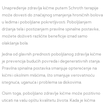
Unapređenje zdravlja kičme putem Schroth terapije
može dovesti do značajnog smanjenja hroničnih bolova
u leđima i poboljšane pokretljivosti. Poboljšanjem
držanja tela i postizanjem pravilne spinalne postavke,
možete doživeti različite beneficije iznad samo
olakšanja bola.
Jedna od glavnih prednosti poboljšanog zdravlja kičme
je prevencija budućih povreda i degenerativnih stanja.
Pravilna spinalna postavka smanjuje opterećenje na
kičmi i okolnim mišićima, što smanjuje verovatnoću
istegnuća, uganuća i problema sa diskovima.
Osim toga, poboljšano zdravlje kičme može pozitivno
uticati na vašu opštu kvalitetu života. Kada je kičma