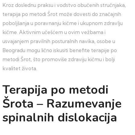
Kroz doslednu praksu i vođstvo obučenih stručnjaka,
terapija po metodi Šrot može dovesti do značajnih
poboljšanja u poravnanju kičme i ukupnom zdravlju
kičme. Aktivnim učešćem u ovim vežbama i
usvajanjem pravilnih posturalnih navika, osobe u
Beogradu mogu lično iskusiti benefite terapije po
metodi Šrot, što promoviše zdraviju kičmu i bolji
kvalitet života.
Terapija po metodi
Šrota – Razumevanje
spinalnih dislokacija