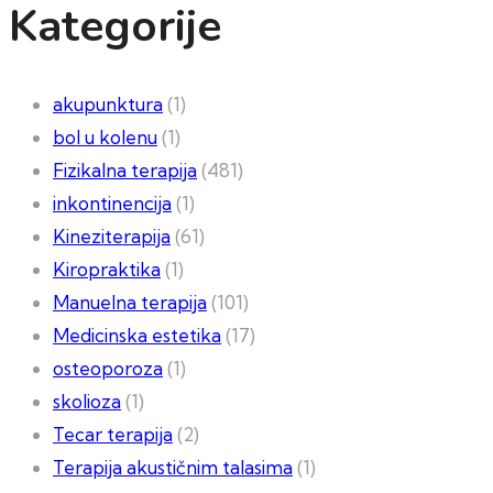
Kategorije
akupunktura
(1)
bol u kolenu
(1)
Fizikalna terapija
(481)
inkontinencija
(1)
Kineziterapija
(61)
Kiropraktika
(1)
Manuelna terapija
(101)
Medicinska estetika
(17)
osteoporoza
(1)
skolioza
(1)
Tecar terapija
(2)
Terapija akustičnim talasima
(1)