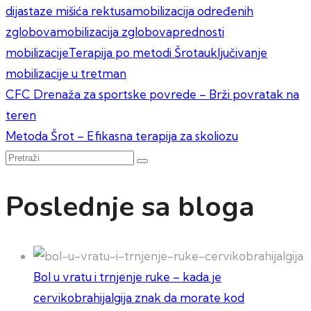
dijastaze mišića rektusa
mobilizacija određenih
zglobova
mobilizacija zglobova
prednosti
mobilizacije
Terapija po metodi Šrota
uključivanje
mobilizacije u tretman
Kretanje
CFC Drenaža za sportske povrede – Brži povratak na
teren
članka
Metoda Šrot – Efikasna terapija za skoliozu
Pretraži
Poslednje sa bloga
Bol u vratu i trnjenje ruke – kada je
cervikobrahijalgija znak da morate kod