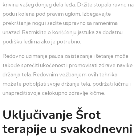
krivinu vašeg donjeg dela leđa. Držite stopala ravno na
podu i kolena pod pravim uglom. Izbegavajte
prekrštanje nogu i sedite uspravno sa ramenima
unazad. Razmislite o korišćenju jastuka za dodatnu
podršku leđima ako je potrebno.
Redovno uzimanje pauza za istezanje i šetanje može
takođe sprečiti ukočenost i promovisati zdrave navike
držanja tela. Redovnim vežbanjem ovih tehnika,
možete poboljšati svoje držanje tela, podržati kičmu i
unaprediti svoje celokupno zdravlje kičme.
Uključivanje Šrot
terapije u svakodnevni