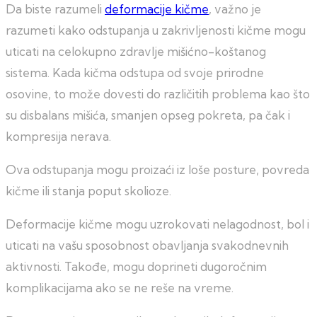
Da biste razumeli
deformacije kičme
, važno je
razumeti kako odstupanja u zakrivljenosti kičme mogu
uticati na celokupno zdravlje mišićno-koštanog
sistema. Kada kičma odstupa od svoje prirodne
osovine, to može dovesti do različitih problema kao što
su disbalans mišića, smanjen opseg pokreta, pa čak i
kompresija nerava.
Ova odstupanja mogu proizaći iz loše posture, povreda
kičme ili stanja poput skolioze.
Deformacije kičme mogu uzrokovati nelagodnost, bol i
uticati na vašu sposobnost obavljanja svakodnevnih
aktivnosti. Takođe, mogu doprineti dugoročnim
komplikacijama ako se ne reše na vreme.