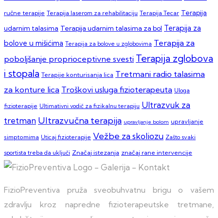
Terapija
ručne terapije
Terapija laserom za rehabilitaciju
Terapija Tecar
Terapija za
Terapija udarnim talasima za bol
udarnim talasima
Terapija za
bolove u mišićima
Terapija za bolove u zglobovima
Terapija zglobova
poboljšanje proprioceptivne svesti
i stopala
Tretmani radio talasima
Terapije konturisanja lica
za konture lica
Troškovi usluga fizioterapeuta
Uloga
Ultrazvuk za
fizioterapije
Ultimativni vodič za fizikalnu terapiju
Ultrazvučna terapija
tretman
upravljanje
upravljanje bolom
Vežbe za skoliozu
simptomima
Zašto svaki
Uticaj fizioterapije
sportista treba da uključi
Značaj istezanja
značaj rane intervencije
FizioPreventiva pruža sveobuhvatnu brigu o vašem
zdravlju kroz napredne fizioterapeutske tretmane,