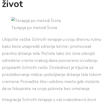
život
Terapija po metodi Šrota
Uključite vežbe Schroth terapije u svoju dnevnu rutinu
kako biste unapredili zdravlje kičme i promovisali
pravilno držanje tela. Počnite tako što ćete odvojiti
određeno vreme svakog dana posvećeno izvođenju
propisanih Schroth vežbi. Doslednost je ključna za
preoblikovanje mišića i poboljšanje držanja tela tokom
vremena. Pronađite tiho i udobno mesto gde možete
da se fokusirate na svoje pokrete bez ometanja.
Integracija Schroth terapije u vaš svakodnevni život