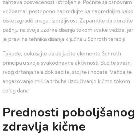
zahteva posvećenost i strpljenje. Počnite sa osnovnim
vežbama i postepeno napredujte ka naprednijim kako
biste izgradili snagu i izdržljivost. Zapamtite da obratite
pažnju na svoje uzorke disanja tokom svake vežbe, jer
je pravilna tehnika disanja ključna u Schroth terapiji.
Takođe, pokušajte da uključite elemente Schroth
principa u svoje svakodnevne aktivnosti. Budite svesni
svog držanja tela dok sedite, stojite i hodate. Vežbajte
angažovanje mišića trbuha i izduživanje kičme tokom
celog dana.
Prednosti poboljšanog
zdravlja kičme