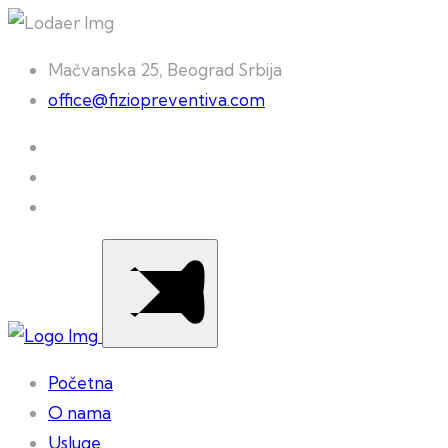
Mačvanska 25, Beograd Srbija
office@fiziopreventiva.com
Početna
O nama
Usluge