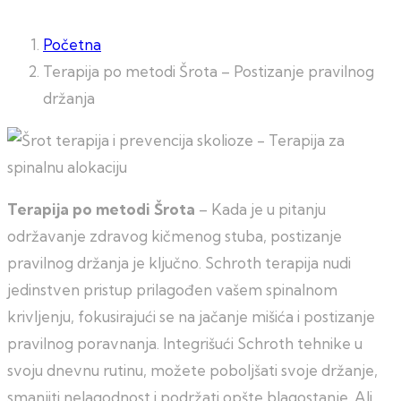
Početna
Terapija po metodi Šrota – Postizanje pravilnog
držanja
Terapija po metodi Šrota
– Kada je u pitanju
održavanje zdravog kičmenog stuba, postizanje
pravilnog držanja je ključno. Schroth terapija nudi
jedinstven pristup prilagođen vašem spinalnom
krivljenju, fokusirajući se na jačanje mišića i postizanje
pravilnog poravnanja. Integrišući Schroth tehnike u
svoju dnevnu rutinu, možete poboljšati svoje držanje,
smanjiti nelagodnost i podržati opšte blagostanje. Ali