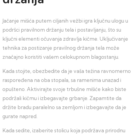
Jačanje mišića putem ciljanih vežbi igra ključnu ulogu u
podršci pravilnom držanju tela i postavljanju, što su
ključni elementi očuvanja zdravlja kičme. Uključivanje
tehnika za postizanje pravilnog držanja tela može
značajno koristiti vašem celokupnom blagostanju.
Kada stojite, obezbedite da je vaša težina ravnomerno
raspoređena na oba stopala, sa ramenima unazad i
opušteno. Aktivirajte svoje trbušne mišiće kako biste
podržali kičmu i izbegavajte grbanje. Zapamtite da
držite bradu paralelno sa zemljom i izbegavajte da je
gurate napred.
Kada sedite, izaberite stolicu koja podržava prirodnu