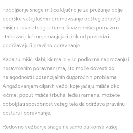
Poboljšanje snage mišića ključno je za pružanje bolje
podrške vašoj kičmi i promovisanje opšteg zdravlja
mišićno-skeletnog sistema. Snažni mišići pomažu u
stabilizaciji kičme, smanjujući rizik od povreda i
podržavajući pravilno poravnanje.
Kada su mišići slabi, kičma je više podložna naprezanju i
nesavršenim poravnanjima, što može dovesti do
nelagodnosti i potencijalnih dugoročnih problema.
Angažovanjem ciljanih vežbi koje jačaju mišiće oko
kičme, poput mišića trbuha, leđa i ramena, možete
poboljšati sposobnost vašeg tela da održava pravilnu
posturu i poravnanje.
Redovno vežbanje snage ne samo da koristi vašoj