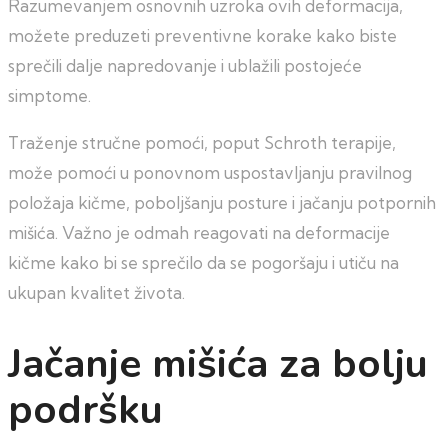
Razumevanjem osnovnih uzroka ovih deformacija,
možete preduzeti preventivne korake kako biste
sprečili dalje napredovanje i ublažili postojeće
simptome.
Traženje stručne pomoći, poput Schroth terapije,
može pomoći u ponovnom uspostavljanju pravilnog
položaja kičme, poboljšanju posture i jačanju potpornih
mišića. Važno je odmah reagovati na deformacije
kičme kako bi se sprečilo da se pogoršaju i utiču na
ukupan kvalitet života.
Jačanje mišića za bolju
podršku