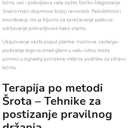
kičmi, već i poboljšava vaše opšte fizičko blagostanje.
Snažni mišići doprinose boljoj ravnoteži, fleksibilnosti i
koordinaciji, što je ključno za sprečavanje padova i
održavanje pokretljivosti kako starite.
Uključivanje vežbi poput planka, mostova, veslanja i
podizanja tegova iznad glave u vašu rutinu može
pomoći u izgradnji potrebne mišićne podrške za zdravu
kičmu.
Terapija po metodi
Šrota – Tehnike za
postizanje pravilnog
držanja