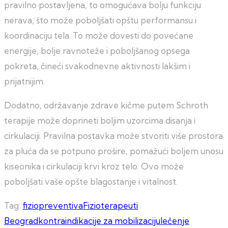
pravilno postavljena, to omogućava bolju funkciju
nerava, što može poboljšati opštu performansu i
koordinaciju tela. To može dovesti do povećane
energije, bolje ravnoteže i poboljšanog opsega
pokreta, čineći svakodnevne aktivnosti lakšim i
prijatnijim.
Dodatno, održavanje zdrave kičme putem Schroth
terapije može doprineti boljim uzorcima disanja i
cirkulaciji. Pravilna postavka može stvoriti više prostora
za pluća da se potpuno prošire, pomažući boljem unosu
kiseonika i cirkulaciji krvi kroz telo. Ovo može
poboljšati vaše opšte blagostanje i vitalnost.
Tag:
fiziopreventiva
Fizioterapeuti
Beograd
kontraindikacije za mobilizaciju
lečenje