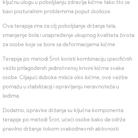
ključnu ulogu u poboljšanju zdravlja kičme tako što se
bavi posturalnim problemima poput skolioze.
Ova terapija ima za cilj poboljšanje držanja tela,
smanjenje bola i unapređenje ukupnog kvaliteta života
za osobe koje se bore sa deformacijama kičme.
Terapija po metodi Šrot koristi kombinaciju specifičnih
vežbi prilagođenih jedinstvenoj krivini kičme svake
osobe. Ciljajući duboke mišiće oko kičme, ove vežbe
pomažu u stabilizaciji i ispravljanju neravnoteža u
leđima.
Dodatno, ispravke držanja su ključna komponenta
terapije po metodi Šrot, učeći osobe kako da održe
pravilno držanje tokom svakodnevnih aktivnosti.