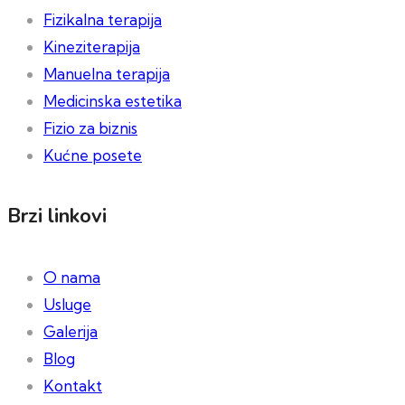
Fizikalna terapija
Kineziterapija
Manuelna terapija
Medicinska estetika
Fizio za biznis
Kućne posete
Brzi linkovi
O nama
Usluge
Galerija
Blog
Kontakt