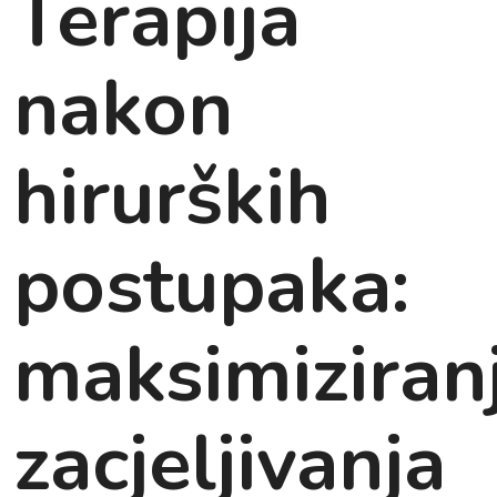
Terapija
nakon
hirurških
postupaka:
maksimiziran
zacjeljivanja