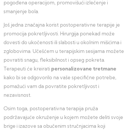
pogođena operacijom, promovišući izlečenje i
smanjenje bola.
Još jedna značajna korist postoperativne terapije je
promocija pokretljivosti. Hirurgija ponekad može
dovesti do ukočenosti ili slabosti u okolnim mišićima i
zglobovima. Učešćem u terapijskim sesijama možete
povratiti snagu, fleksibilnost i opseg pokreta.
Terapeuti će kreirati
personalizovane tretmane
kako bi se odgovorilo na vaše specifične potrebe,
pomažući vam da povratite pokretljivost i
nezavisnost.
Osim toga, postoperativna terapija pruža
podržavajuće okruženje u kojem možete deliti svoje
brige i izazove sa obučenim stručnjacima koji