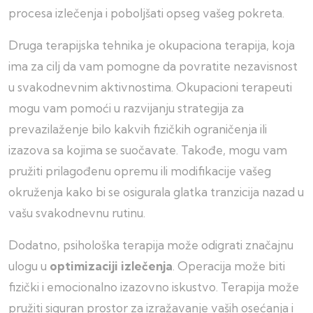
procesa izlečenja i poboljšati opseg vašeg pokreta.
Druga terapijska tehnika je okupaciona terapija, koja
ima za cilj da vam pomogne da povratite nezavisnost
u svakodnevnim aktivnostima. Okupacioni terapeuti
mogu vam pomoći u razvijanju strategija za
prevazilaženje bilo kakvih fizičkih ograničenja ili
izazova sa kojima se suočavate. Takođe, mogu vam
pružiti prilagođenu opremu ili modifikacije vašeg
okruženja kako bi se osigurala glatka tranzicija nazad u
vašu svakodnevnu rutinu.
Dodatno, psihološka terapija može odigrati značajnu
ulogu u
optimizaciji izlečenja
. Operacija može biti
fizički i emocionalno izazovno iskustvo. Terapija može
pružiti siguran prostor za izražavanje vaših osećanja i