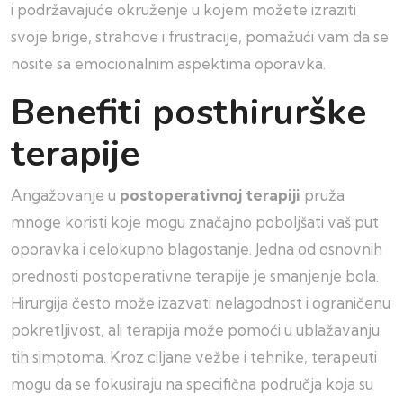
i podržavajuće okruženje u kojem možete izraziti
svoje brige, strahove i frustracije, pomažući vam da se
nosite sa emocionalnim aspektima oporavka.
Benefiti posthirurške
terapije
Angažovanje u
postoperativnoj terapiji
pruža
mnoge koristi koje mogu značajno poboljšati vaš put
oporavka i celokupno blagostanje. Jedna od osnovnih
prednosti postoperativne terapije je smanjenje bola.
Hirurgija često može izazvati nelagodnost i ograničenu
pokretljivost, ali terapija može pomoći u ublažavanju
tih simptoma. Kroz ciljane vežbe i tehnike, terapeuti
mogu da se fokusiraju na specifična područja koja su