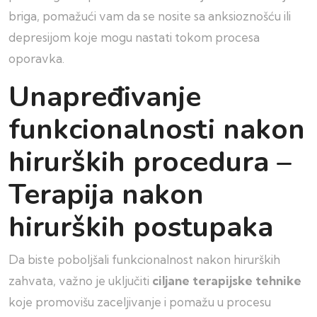
briga, pomažući vam da se nosite sa anksioznošću ili
depresijom koje mogu nastati tokom procesa
oporavka.
Unapređivanje
funkcionalnosti nakon
hirurških procedura –
Terapija nakon
hirurških postupaka
Da biste poboljšali funkcionalnost nakon hirurških
zahvata, važno je uključiti
ciljane terapijske tehnike
koje promovišu zaceljivanje i pomažu u procesu