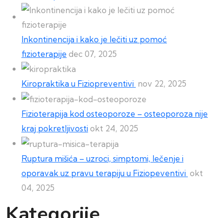
Inkontinencija i kako je lečiti uz pomoć
fizioterapije
dec 07, 2025
Kiropraktika u Fiziopreventivi
nov 22, 2025
Fizioterapija kod osteoporoze – osteoporoza nije
kraj pokretljivosti
okt 24, 2025
Ruptura mišića – uzroci, simptomi, lečenje i
oporavak uz pravu terapiju u Fiziopeventivi
okt
04, 2025
Kategorije