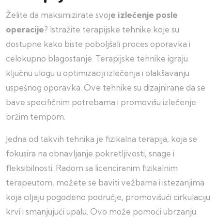
Želite da maksimizirate svoj
e izlečenje posle
operacije
? Istražite terapijske tehnike koje su
dostupne kako biste poboljšali proces oporavka i
celokupno blagostanje. Terapijske tehnike igraju
ključnu ulogu u optimizaciji izlečenja i olakšavanju
uspešnog oporavka. Ove tehnike su dizajnirane da se
bave specifičnim potrebama i promovišu izlečenje
bržim tempom.
Jedna od takvih tehnika je fizikalna terapija, koja se
fokusira na obnavljanje pokretljivosti, snage i
fleksibilnosti. Radom sa licenciranim fizikalnim
terapeutom, možete se baviti vežbama i istezanjima
koja ciljaju pogođeno područje, promovišući cirkulaciju
krvi i smanjujući upalu. Ovo može pomoći ubrzanju