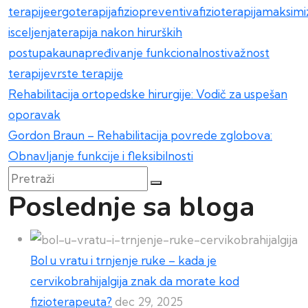
terapije
ergoterapija
fiziopreventiva
fizioterapija
maksimiz
isceljenja
terapija nakon hirurških
postupaka
unapređivanje funkcionalnosti
važnost
terapije
vrste terapije
Kretanje
Rehabilitacija ortopedske hirurgije: Vodič za uspešan
oporavak
članka
Gordon Braun – Rehabilitacija povrede zglobova:
Obnavljanje funkcije i fleksibilnosti
Pretraži
Poslednje sa bloga
Bol u vratu i trnjenje ruke – kada je
cervikobrahijalgija znak da morate kod
fizioterapeuta?
dec 29, 2025