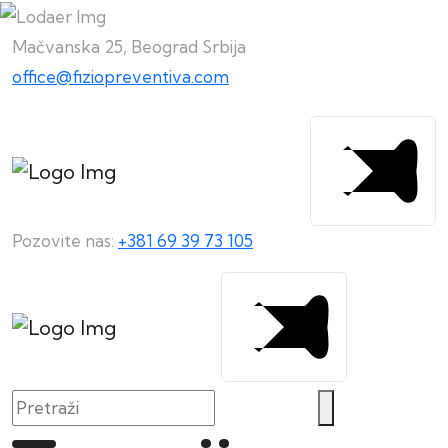
Mačvanska 25, Beograd Srbija
office@fiziopreventiva.com
Pozovite nas:
+381 69 39 73 105