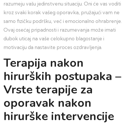
razumeju vašu jedinstvenu situaciju. Oni će vas voditi
kroz svaki korak vašeg oporavka, pružajući vam ne
samo fizičku podršku, već i emocionalno ohrabrenje.
Ovaj osećaj pripadnosti i razumevanja može imati
dubok uticaj na vaše celokupno blagostanje i
motivaciju da nastavite proces ozdravljenja.
Terapija nakon
hirurških postupaka –
Vrste terapije za
oporavak nakon
hirurške intervencije