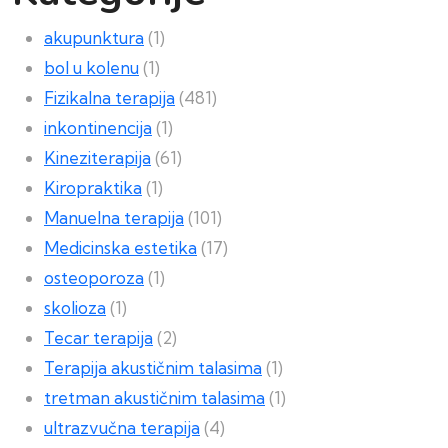
akupunktura
(1)
bol u kolenu
(1)
Fizikalna terapija
(481)
inkontinencija
(1)
Kineziterapija
(61)
Kiropraktika
(1)
Manuelna terapija
(101)
Medicinska estetika
(17)
osteoporoza
(1)
skolioza
(1)
Tecar terapija
(2)
Terapija akustičnim talasima
(1)
tretman akustičnim talasima
(1)
ultrazvučna terapija
(4)