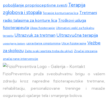
Terapija
poboljšanje proprioceptivne svesti
zglobova i stopala
Tretmani
Terapije konturisanja lica
radio talasima za konture lica
Troškovi usluga
fizioterapeuta
Uloga fizioterapije
Ultimativni vodič za fizikalnu
Ultrazvučna terapija
Ultrazvuk za tretman
terapiju
Vežbe
upravljanje simptomima
upravljanje bolom
Uticaj fizioterapije
za skoliozu
Zašto svaki sportista treba da uključi
Značaj istezanja
značaj rane intervencije
FizioPreventiva pruža sveobuhvatnu brigu o vašem
zdravlju kroz napredne fizioterapeutske tretmane,
rehabilitaciju, personalizovane treninge i masaže
osiguravajući ojačanje tela i smanjenje bolova.