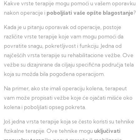
Kakve vrste terapije mogu pomoći u vašem oporavku
nakon operacije i
poboljšati vaše opšte blagostanje
?
Kada je u pitanju oporavak od operacije, postoje
različite vrste terapije koje vam mogu pomoći da
povratite snagu, pokretljivost i funkciju. Jedna od
najčešćih vrsta terapije su rehabilitacione vežbe. Ove
vežbe su dizajnirane da ciljaju specifična područja tela
koja su možda bila pogođena operacijom.
Na primer, ako ste imali operaciju kolena, terapeut
vam može propisati vežbe koje će ojačati mišiće oko
kolena i poboljšati opseg pokreta.
Još jedna vrsta terapije koja se često koristi su tehnike
fizikalne terapije. Ove tehnike mogu
uključivati