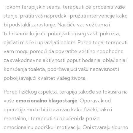
Tokom terapijskih seansi, terapeuti će proceniti vaše
stanje, pratiti vaš napredak i pružati intervencije kako
bi podstakli zarastanje. Naučiće vas vežbama i
tehnikama koje će poboljšati opseg vaših pokreta,
ojačati mišiće i upravljati bolom. Pored toga, terapeuti
vam mogu pomoći da povratite veštine neophodne
za svakodnevne aktivnosti poput hodanja, oblačenja i
korišćenja toaleta, podržavajući vašu nezavisnost i
poboljšavajući kvalitet vašeg života.
Pored fizičkog aspekta, terapija takođe se fokusira na
vaše
emocionalno blagostanje
. Oporavak od
operacije može biti izazovan kako fizički, tako i
mentalno, i terapeuti su obučeni da pruže
emocionalnu podršku i motivaciju. Oni stvaraju sigurno