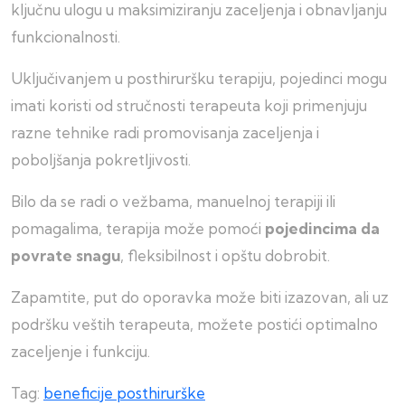
ključnu ulogu u maksimiziranju zaceljenja i obnavljanju
funkcionalnosti.
Uključivanjem u posthiruršku terapiju, pojedinci mogu
imati koristi od stručnosti terapeuta koji primenjuju
razne tehnike radi promovisanja zaceljenja i
poboljšanja pokretljivosti.
Bilo da se radi o vežbama, manuelnoj terapiji ili
pomagalima, terapija može pomoći
pojedincima da
povrate snagu
, fleksibilnost i opštu dobrobit.
Zapamtite, put do oporavka može biti izazovan, ali uz
podršku veštih terapeuta, možete postići optimalno
zaceljenje i funkciju.
Tag:
beneficije posthirurške