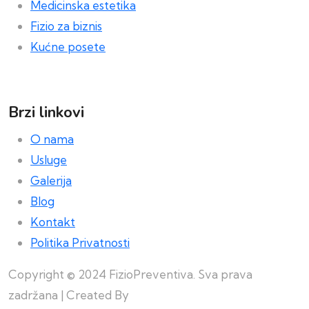
Medicinska estetika
Fizio za biznis
Kućne posete
Brzi linkovi
O nama
Usluge
Galerija
Blog
Kontakt
Politika Privatnosti
Copyright © 2024 FizioPreventiva. Sva prava
zadržana | Created By
Web Building Team