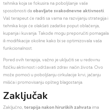
tehnika koja se fokusira na poboljšanje vaše
sposobnosti da
obavljate svakodnevne aktivnosti
.
Vaš terapeut će raditi sa vama na razvijanju strategija i
tehnika koje će olakšati zadatke poput oblačenja,
kupanja i kuvanja. Takođe mogu preporučiti pomagala
ili modifikacije okoline kako bi se optimizovala vaša
funkcionalnost.
Pored ovih terapija, važno je uključiti se u redovnu
fizičku aktivnost i održavati zdrav način života. Ovo
može pomoći u poboljšanju cirkulacije krvi, jačanju
mišića i promovisanju opšteg blagostanja.
Zaključak
Zaključno,
terapija nakon hirurških zahvata
ima