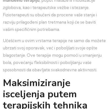
manuelnu terapiju
, poput masaže ili mobilizacije
zglobova, kao i terapeutske vežbe i istezanje.
Fizioterapeuti su obučeni da procene vaše stanje i
razviju prilagođeni plan tretmana koji će se baviti
vašim specifičnim potrebama.
Učešćem u ovim vrstama terapije ne samo da možete
ubrzati svoj oporavak, već i poboljšati svoje opšte
blagostanje. Ove terapije mogu pomoći u smanjenju
bola, povećanju fleksibilnosti i poboljšanju vaše
sposobnosti da obavljate svakodnevne aktivnosti.
Maksimiziranje
isceljenja putem
terapijskih tehnika