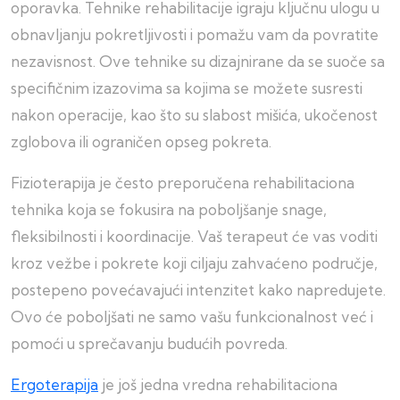
oporavka. Tehnike rehabilitacije igraju ključnu ulogu u
obnavljanju pokretljivosti i pomažu vam da povratite
nezavisnost. Ove tehnike su dizajnirane da se suoče sa
specifičnim izazovima sa kojima se možete susresti
nakon operacije, kao što su slabost mišića, ukočenost
zglobova ili ograničen opseg pokreta.
Fizioterapija je često preporučena rehabilitaciona
tehnika koja se fokusira na poboljšanje snage,
fleksibilnosti i koordinacije. Vaš terapeut će vas voditi
kroz vežbe i pokrete koji ciljaju zahvaćeno područje,
postepeno povećavajući intenzitet kako napredujete.
Ovo će poboljšati ne samo vašu funkcionalnost već i
pomoći u sprečavanju budućih povreda.
Ergoterapija
je još jedna vredna rehabilitaciona