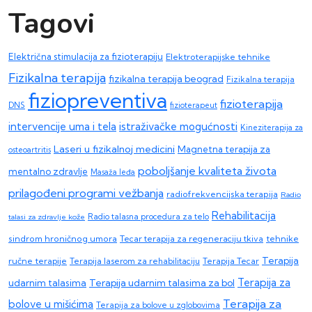
Tagovi
Električna stimulacija za fizioterapiju
Elektroterapijske tehnike
Fizikalna terapija
fizikalna terapija beograd
Fizikalna terapija
fiziopreventiva
fizioterapija
DNS
fizioterapeut
intervencije uma i tela
istraživačke mogućnosti
Kineziterapija za
Laseri u fizikalnoj medicini
Magnetna terapija za
osteoartritis
poboljšanje kvaliteta života
mentalno zdravlje
Masaža leđa
prilagođeni programi vežbanja
radiofrekvencijska terapija
Radio
Rehabilitacija
talasi za zdravlje kože
Radio talasna procedura za telo
sindrom hroničnog umora
Tecar terapija za regeneraciju tkiva
tehnike
Terapija
ručne terapije
Terapija laserom za rehabilitaciju
Terapija Tecar
Terapija za
Terapija udarnim talasima za bol
udarnim talasima
Terapija za
bolove u mišićima
Terapija za bolove u zglobovima