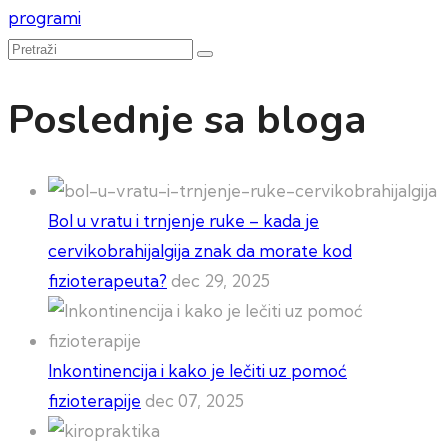
članka
programi
Pretraži
Poslednje sa bloga
Bol u vratu i trnjenje ruke – kada je
cervikobrahijalgija znak da morate kod
fizioterapeuta?
dec 29, 2025
Inkontinencija i kako je lečiti uz pomoć
fizioterapije
dec 07, 2025