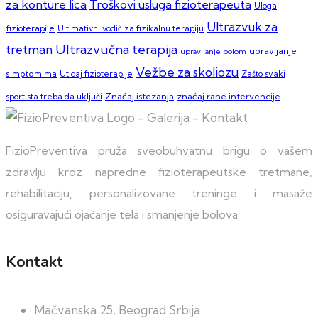
za konture lica
Troškovi usluga fizioterapeuta
Uloga
Ultrazvuk za
fizioterapije
Ultimativni vodič za fizikalnu terapiju
Ultrazvučna terapija
tretman
upravljanje
upravljanje bolom
Vežbe za skoliozu
simptomima
Zašto svaki
Uticaj fizioterapije
sportista treba da uključi
Značaj istezanja
značaj rane intervencije
FizioPreventiva pruža sveobuhvatnu brigu o vašem
zdravlju kroz napredne fizioterapeutske tretmane,
rehabilitaciju, personalizovane treninge i masaže
osiguravajući ojačanje tela i smanjenje bolova.
Kontakt
Mačvanska 25, Beograd Srbija