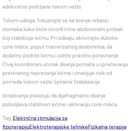
adekvatno podržana tokom vežbi.
Tokom udisaja, fokusirajte se na širenje rebara i
stomaka kako biste stvorili intra-abdominalni pritisak
koji stabilizuje kičmu. Pri izdisaju, aktivirajte duboke
core mišiće, poput trasverzalnog abdominisa, da
dodatno podrže kičmu i održe pravilno poravnanje.
Ovaj koordinirani uzorak disanja pomaže u sprečavanju
preteranog naprezanja kičme i smanjuje rizik od
povreda tokom vežbi Spiralne Stabilizacije.
Istraživanja pokazuju da dijafragmalno disanje
poboljšava stabilnost kičme i aktivaciju core mišića.
Tag:
Električna stimulacija za
fizioterapiju
Elektroterapijske tehnike
Fizikalna terapija