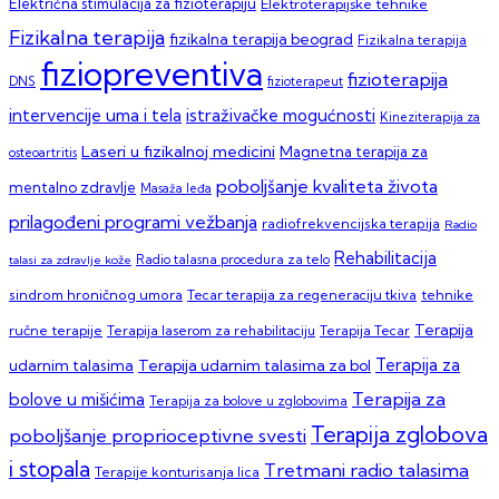
Električna stimulacija za fizioterapiju
Elektroterapijske tehnike
Fizikalna terapija
fizikalna terapija beograd
Fizikalna terapija
fiziopreventiva
fizioterapija
DNS
fizioterapeut
intervencije uma i tela
istraživačke mogućnosti
Kineziterapija za
Laseri u fizikalnoj medicini
Magnetna terapija za
osteoartritis
poboljšanje kvaliteta života
mentalno zdravlje
Masaža leđa
prilagođeni programi vežbanja
radiofrekvencijska terapija
Radio
Rehabilitacija
talasi za zdravlje kože
Radio talasna procedura za telo
sindrom hroničnog umora
Tecar terapija za regeneraciju tkiva
tehnike
Terapija
ručne terapije
Terapija laserom za rehabilitaciju
Terapija Tecar
Terapija za
Terapija udarnim talasima za bol
udarnim talasima
Terapija za
bolove u mišićima
Terapija za bolove u zglobovima
Terapija zglobova
poboljšanje proprioceptivne svesti
i stopala
Tretmani radio talasima
Terapije konturisanja lica