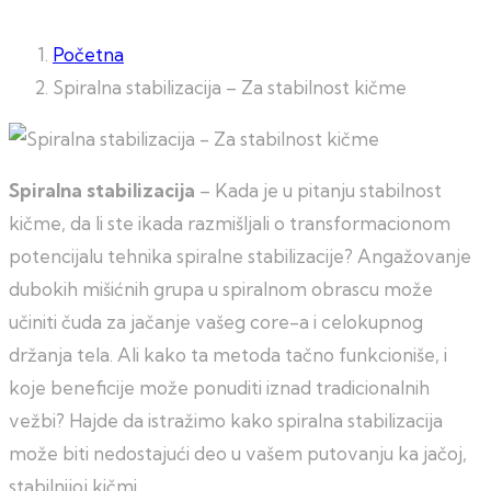
Početna
Spiralna stabilizacija – Za stabilnost kičme
Spiralna stabilizacija
– Kada je u pitanju stabilnost
kičme, da li ste ikada razmišljali o transformacionom
potencijalu tehnika spiralne stabilizacije? Angažovanje
dubokih mišićnih grupa u spiralnom obrascu može
učiniti čuda za jačanje vašeg core-a i celokupnog
držanja tela. Ali kako ta metoda tačno funkcioniše, i
koje beneficije može ponuditi iznad tradicionalnih
vežbi? Hajde da istražimo kako spiralna stabilizacija
može biti nedostajući deo u vašem putovanju ka jačoj,
stabilnijoj kičmi.