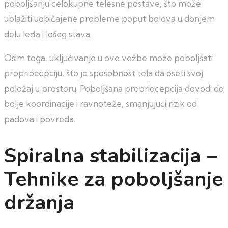
poboljšanju celokupne telesne postave, što može
ublažiti uobičajene probleme poput bolova u donjem
delu leđa i lošeg stava.
Osim toga, uključivanje u ove vežbe može poboljšati
propriocepciju, što je sposobnost tela da oseti svoj
položaj u prostoru. Poboljšana propriocepcija dovodi do
bolje koordinacije i ravnoteže, smanjujući rizik od
padova i povreda.
Spiralna stabilizacija –
Tehnike za poboljšanje
držanja