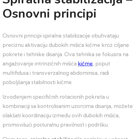
Osnovni principi
Osnovni principi spiralne stabilizacije obuhvataju
preciznu aktivaciju dubokih mišića kičme kroz ciljane
pokrete i tehnike disanja. Ova tehnika se fokusira na
angažovanje intrinzičnih mišića
kičme
, poput
multifidusa i transverzalnog abdominisa, radi
poboljšanja stabilnosti kičme.
Izvođenjem specifičnih rotacionih pokreta u
kombinaciji sa kontrolisanim uzorcima disanja, možete
olakšati koordinaciju između ovih dubokih mišića,
promovišući posturalnu pravilnost i podršku.