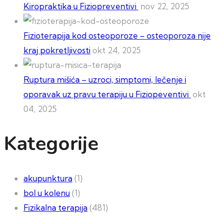
Kiropraktika u Fiziopreventivi
nov 22, 2025
Fizioterapija kod osteoporoze – osteoporoza nije
kraj pokretljivosti
okt 24, 2025
Ruptura mišića – uzroci, simptomi, lečenje i
oporavak uz pravu terapiju u Fiziopeventivi
okt
04, 2025
Kategorije
akupunktura
(1)
bol u kolenu
(1)
Fizikalna terapija
(481)