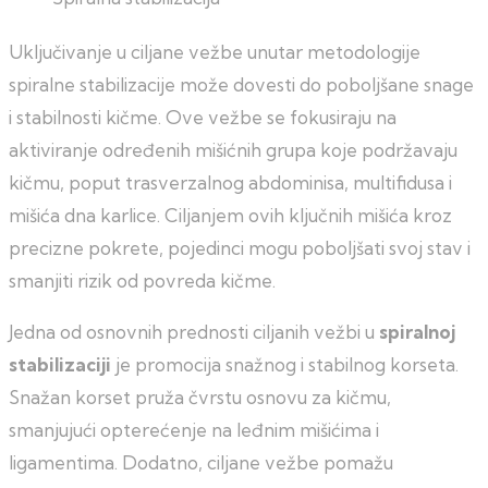
Uključivanje u ciljane vežbe unutar metodologije
spiralne stabilizacije može dovesti do poboljšane snage
i stabilnosti kičme. Ove vežbe se fokusiraju na
aktiviranje određenih mišićnih grupa koje podržavaju
kičmu, poput trasverzalnog abdominisa, multifidusa i
mišića dna karlice. Ciljanjem ovih ključnih mišića kroz
precizne pokrete, pojedinci mogu poboljšati svoj stav i
smanjiti rizik od povreda kičme.
Jedna od osnovnih prednosti ciljanih vežbi u
spiralnoj
stabilizaciji
je promocija snažnog i stabilnog korseta.
Snažan korset pruža čvrstu osnovu za kičmu,
smanjujući opterećenje na leđnim mišićima i
ligamentima. Dodatno, ciljane vežbe pomažu