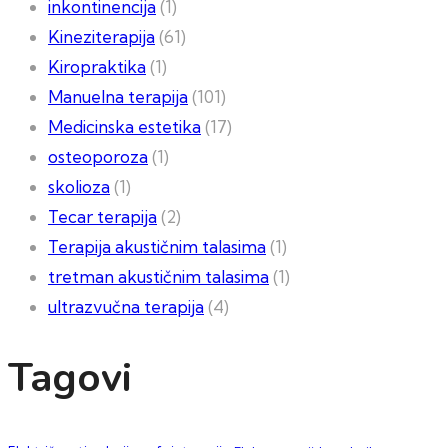
inkontinencija
(1)
Kineziterapija
(61)
Kiropraktika
(1)
Manuelna terapija
(101)
Medicinska estetika
(17)
osteoporoza
(1)
skolioza
(1)
Tecar terapija
(2)
Terapija akustičnim talasima
(1)
tretman akustičnim talasima
(1)
ultrazvučna terapija
(4)
Tagovi