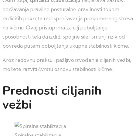
Osim toga,
spiralna stabilizacija
naglašava važnost
održavanja pravilne posturalne pravilnosti tokom
različitih pokreta radi sprečavanja prekomernog stresa
na kičmu. Ovaj pristup ima za cilj poboljšanje
sposobnosti tela da izdrži spoljne sile i smanji rizik od
povreda putem poboljšanja ukupne stabilnosti kičme.
Kroz redovnu praksu i pažljivo izvođenje ciljanih vežbi,
možete razviti čvrstu osnovu stabilnosti kičme.
Prednosti ciljanih
vežbi
Spiralna stabilizacija