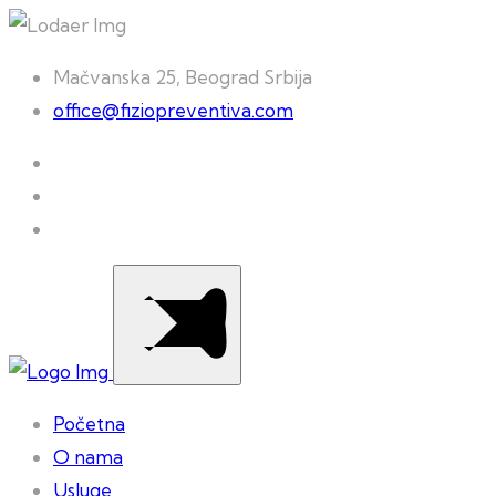
Mačvanska 25, Beograd Srbija
office@fiziopreventiva.com
Početna
O nama
Usluge