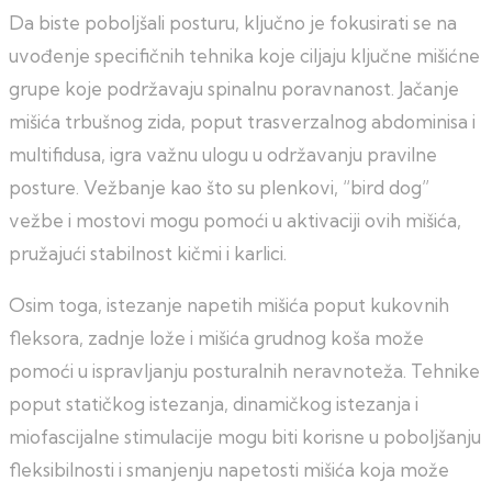
Da biste poboljšali posturu, ključno je fokusirati se na
uvođenje specifičnih tehnika koje ciljaju ključne mišićne
grupe koje podržavaju spinalnu poravnanost. Jačanje
mišića trbušnog zida, poput trasverzalnog abdominisa i
multifidusa, igra važnu ulogu u održavanju pravilne
posture. Vežbanje kao što su plenkovi, “bird dog”
vežbe i mostovi mogu pomoći u aktivaciji ovih mišića,
pružajući stabilnost kičmi i karlici.
Osim toga, istezanje napetih mišića poput kukovnih
fleksora, zadnje lože i mišića grudnog koša može
pomoći u ispravljanju posturalnih neravnoteža. Tehnike
poput statičkog istezanja, dinamičkog istezanja i
miofascijalne stimulacije mogu biti korisne u poboljšanju
fleksibilnosti i smanjenju napetosti mišića koja može