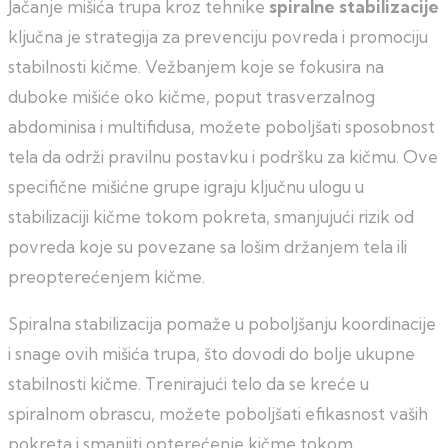
Jačanje mišića trupa kroz tehnike
spiralne stabilizacije
ključna je strategija za prevenciju povreda i promociju
stabilnosti kičme. Vežbanjem koje se fokusira na
duboke mišiće oko kičme, poput trasverzalnog
abdominisa i multifidusa, možete poboljšati sposobnost
tela da održi pravilnu postavku i podršku za kičmu. Ove
specifične mišićne grupe igraju ključnu ulogu u
stabilizaciji kičme tokom pokreta, smanjujući rizik od
povreda koje su povezane sa lošim držanjem tela ili
preopterećenjem kičme.
Spiralna stabilizacija pomaže u poboljšanju koordinacije
i snage ovih mišića trupa, što dovodi do bolje ukupne
stabilnosti kičme. Trenirajući telo da se kreće u
spiralnom obrascu, možete poboljšati efikasnost vaših
pokreta i smanjiti opterećenje kičme tokom