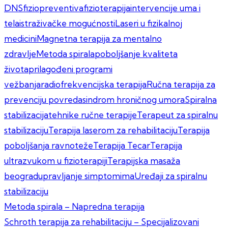
DNS
fiziopreventiva
fizioterapija
intervencije uma i
tela
istraživačke mogućnosti
Laseri u fizikalnoj
medicini
Magnetna terapija za mentalno
zdravlje
Metoda spirala
poboljšanje kvaliteta
života
prilagođeni programi
vežbanja
radiofrekvencijska terapija
Ručna terapija za
prevenciju povreda
sindrom hroničnog umora
Spiralna
stabilizacija
tehnike ručne terapije
Terapeut za spiralnu
stabilizaciju
Terapija laserom za rehabilitaciju
Terapija
poboljšanja ravnoteže
Terapija Tecar
Terapija
ultrazvukom u fizioterapiji
Terapijska masaža
beograd
upravljanje simptomima
Uređaji za spiralnu
stabilizaciju
Kretanje
Metoda spirala – Napredna terapija
Schroth terapija za rehabilitaciju – Specijalizovani