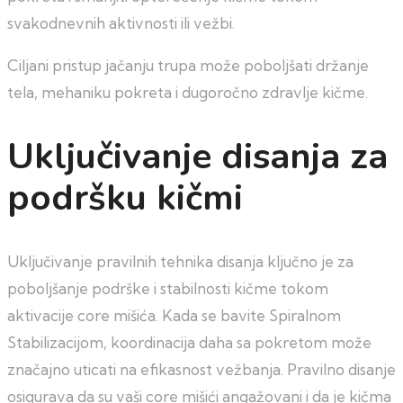
svakodnevnih aktivnosti ili vežbi.
Ciljani pristup jačanju trupa može poboljšati držanje
tela, mehaniku pokreta i dugoročno zdravlje kičme.
Uključivanje disanja za
podršku kičmi
Uključivanje pravilnih tehnika disanja ključno je za
poboljšanje podrške i stabilnosti kičme tokom
aktivacije core mišića. Kada se bavite Spiralnom
Stabilizacijom, koordinacija daha sa pokretom može
značajno uticati na efikasnost vežbanja. Pravilno disanje
osigurava da su vaši core mišići angažovani i da je kičma