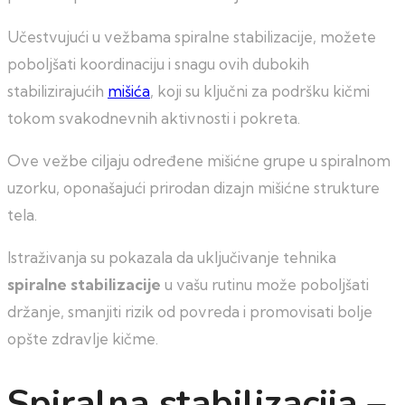
Učestvujući u vežbama spiralne stabilizacije, možete
poboljšati koordinaciju i snagu ovih dubokih
stabilizirajućih
mišića
, koji su ključni za podršku kičmi
tokom svakodnevnih aktivnosti i pokreta.
Ove vežbe ciljaju određene mišićne grupe u spiralnom
uzorku, oponašajući prirodan dizajn mišićne strukture
tela.
Istraživanja su pokazala da uključivanje tehnika
spiralne stabilizacije
u vašu rutinu može poboljšati
držanje, smanjiti rizik od povreda i promovisati bolje
opšte zdravlje kičme.
Spiralna stabilizacija –