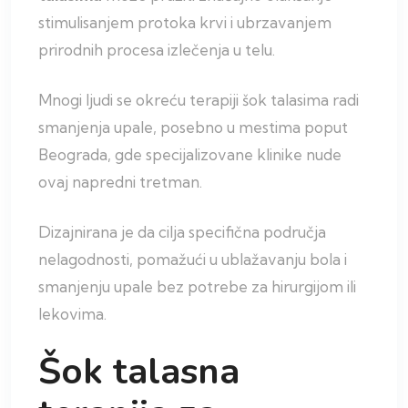
stimulisanjem protoka krvi i ubrzavanjem
prirodnih procesa izlečenja u telu.
Mnogi ljudi se okreću terapiji šok talasima radi
smanjenja upale, posebno u mestima poput
Beograda, gde specijalizovane klinike nude
ovaj napredni tretman.
Dizajnirana je da cilja specifična područja
nelagodnosti, pomažući u ublažavanju bola i
smanjenju upale bez potrebe za hirurgijom ili
lekovima.
Šok talasna