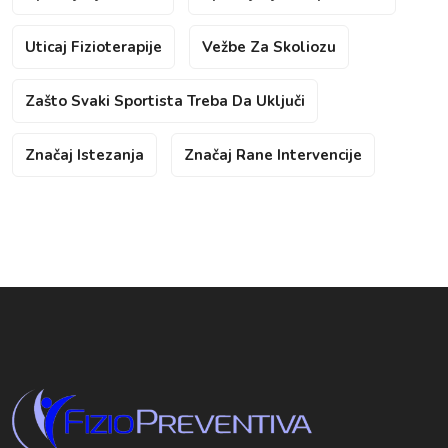
Uticaj Fizioterapije
Vežbe Za Skoliozu
Zašto Svaki Sportista Treba Da Uključi
Značaj Istezanja
Značaj Rane Intervencije