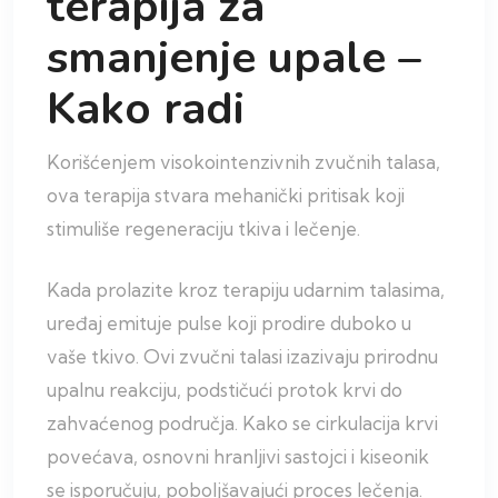
terapija za
smanjenje upale –
Kako radi
Korišćenjem visokointenzivnih zvučnih talasa,
ova terapija stvara mehanički pritisak koji
stimuliše regeneraciju tkiva i lečenje.
Kada prolazite kroz terapiju udarnim talasima,
uređaj emituje pulse koji prodire duboko u
vaše tkivo. Ovi zvučni talasi izazivaju prirodnu
upalnu reakciju, podstičući protok krvi do
zahvaćenog područja. Kako se cirkulacija krvi
povećava, osnovni hranljivi sastojci i kiseonik
se isporučuju, poboljšavajući proces lečenja.