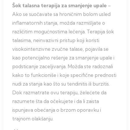
Šok talasna terapija za smanjenje upale
–
Ako se suočavate sa hroničnim bolom usled
inflamatornih stanja, možda razmišljate o
različitim mogućnostima lečenja. Terapija šok
talasima, neinvazivni pristup koji koristi
visokointenzivne zvučne talase, pojavila se
kao potencijalno rešenje za smanjenje upale i
podsticanje zaceljivanja. Možda ste radoznali
kako to funkcioniše i koje specifične prednosti
nudi za stanja kao što su tendinitis ili burzitis.
Dok razmatrate ovu terapiju, želećete da
razumete šta da očekujete i da li zaista
ispunjava obećanja o brzom oporavku i
trajnom olakšanju.