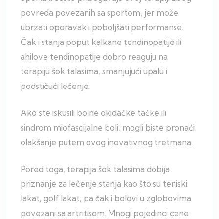
povreda povezanih sa sportom, jer može
ubrzati oporavak i poboljšati performanse.
Čak i stanja poput kalkane tendinopatije ili
ahilove tendinopatije dobro reaguju na
terapiju šok talasima, smanjujući upalu i
podstičući lečenje.
Ako ste iskusili bolne okidačke tačke ili
sindrom miofascijalne boli, mogli biste pronaći
olakšanje putem ovog inovativnog tretmana.
Pored toga, terapija šok talasima dobija
priznanje za lečenje stanja kao što su teniski
lakat, golf lakat, pa čak i bolovi u zglobovima
povezani sa artritisom. Mnogi pojedinci cene