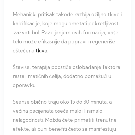
Mehanički pritisak takođe razbija ožiljno tkivo i
kalcifikacije, koje mogu ometati pokretljivost i
izazvati bol. Razbijanjem ovih formacija, vaše
telo može efikasnije da popravi i regeneriše
oštećena
tkiva
.
Štaviše, terapija podstiče oslobađanje faktora
rasta i matičnih ćelija, dodatno pomažući u
oporavku.
Seanse obično traju oko 15 do 30 minuta, a
većina pacijenata oseća malo ili nimalo
nelagodnosti. Možda ćete primetiti trenutne
efekte, ali puni benefiti često se manifestuju