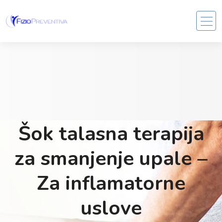
Šok talasna terapija
za smanjenje upale –
Za inflamatorne
uslove