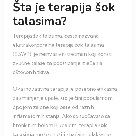
Šta je terapija šok
talasima?
Terapija šok talasima, često nazvana
ekstrakorporalna terapija šok talasima
(ESWT), je neinvazivni tretman koji koristi
zvučne talase za podsticanje izlečenja
oštećenih tkiva.
Ova inovativna terapija je posebno efikasna
za smanjenje upale, što je čini popularnom
opcijom za one koji pate od raznih
inflamatornih stanja. Ako se suočavate sa
hroničnim bolom ili upalom, terapija
šok
talasima
može pružiti značajno olakšanje