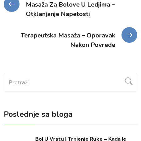
Kretanje
Masaža Za Bolove U Ledjima –
Otklanjanje Napetosti
članka
Terapeutska Masaža – Oporavak
Nakon Povrede
Pretraži
Poslednje sa bloga
Bol U Vratu I Trnjenje Ruke – Kada Je