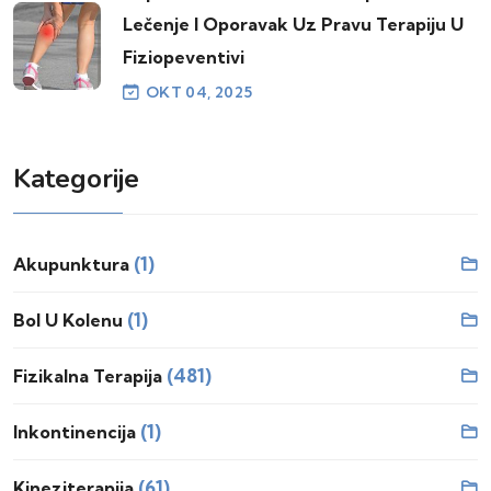
Lečenje I Oporavak Uz Pravu Terapiju U
Fiziopeventivi
OKT 04, 2025
Kategorije
(1)
Akupunktura
(1)
Bol U Kolenu
(481)
Fizikalna Terapija
(1)
Inkontinencija
(61)
Kineziterapija