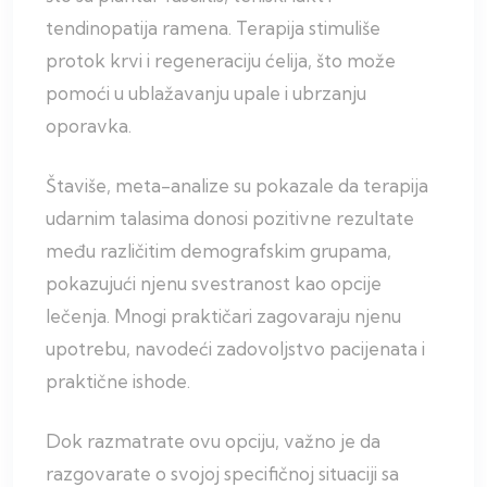
tendinopatija ramena. Terapija stimuliše
protok krvi i regeneraciju ćelija, što može
pomoći u ublažavanju upale i ubrzanju
oporavka.
Štaviše, meta-analize su pokazale da terapija
udarnim talasima donosi pozitivne rezultate
među različitim demografskim grupama,
pokazujući njenu svestranost kao opcije
lečenja. Mnogi praktičari zagovaraju njenu
upotrebu, navodeći zadovoljstvo pacijenata i
praktične ishode.
Dok razmatrate ovu opciju, važno je da
razgovarate o svojoj specifičnoj situaciji sa