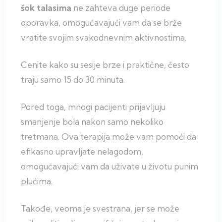
šok talasima
ne zahteva duge periode
oporavka, omogućavajući vam da se brže
vratite svojim svakodnevnim aktivnostima.
Cenite kako su sesije brze i praktične, često
traju samo 15 do 30 minuta.
Pored toga, mnogi pacijenti prijavljuju
smanjenje bola nakon samo nekoliko
tretmana. Ova terapija može vam pomoći da
efikasno upravljate nelagodom,
omogućavajući vam da uživate u životu punim
plućima.
Takođe, veoma je svestrana, jer se može