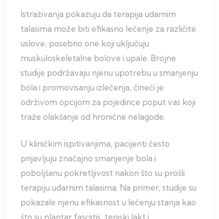
Istraživanja pokazuju da terapija udarnim
talasima može biti efikasno lečenje za različite
uslove, posebno one koji uključuju
muskuloskeletalne bolove i upale. Brojne
studije podržavaju njenu upotrebu u smanjenju
bola i promovisanju izlečenja, čineći je
održivom opcijom za pojedince poput vas koji
traže olakšanje od hronične nelagode.
U kliničkim ispitivanjima, pacijenti često
prijavljuju značajno smanjenje bola i
poboljšanu pokretljivost nakon što su prošli
terapiju udarnim talasima. Na primer, studije su
pokazale njenu efikasnost u lečenju stanja kao
što su plantar fasciitis, teniski lakt i