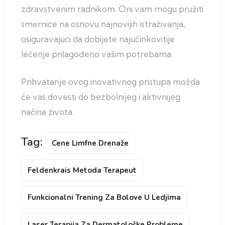
zdravstvenim radnikom. Oni vam mogu pružiti
smernice na osnovu najnovijih istraživanja,
osiguravajući da dobijete najučinkovitije
lečenje prilagođeno vašim potrebama.
Prihvatanje ovog inovativnog pristupa možda
će vas dovesti do bezbolnijeg i aktivnijeg
načina života.
Tag:
Cene Limfne Drenaže
Feldenkrais Metoda Terapeut
Funkcionalni Trening Za Bolove U Ledjima
Laser Terapija Za Dermatološke Probleme