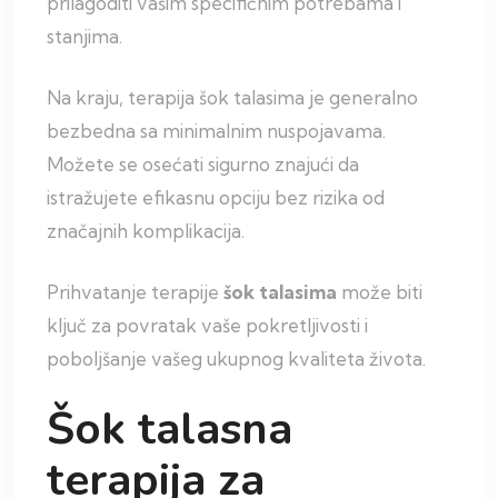
prilagoditi vašim specifičnim potrebama i
stanjima.
Na kraju, terapija šok talasima je generalno
bezbedna sa minimalnim nuspojavama.
Možete se osećati sigurno znajući da
istražujete efikasnu opciju bez rizika od
značajnih komplikacija.
Prihvatanje terapije
šok talasima
može biti
ključ za povratak vaše pokretljivosti i
poboljšanje vašeg ukupnog kvaliteta života.
Šok talasna
terapija za