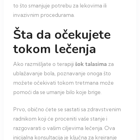
to što smanjuje potrebu za lekovima ili
invazivnim procedurama.
Šta da očekujete
tokom lečenja
Ako razmišljate o terapiji
šok talasima
za
ublažavanje bola, poznavanje onoga što
možete očekivati tokom tretmana može
pomoći da se umanje bilo koje brige.
Prvo, obično ćete se sastati sa zdravstvenim
radnikom koji će proceniti vaše stanje i
razgovarati o vašim ciljevima lečenja. Ova
inicijalna konsultacija je ključna za kreiranje