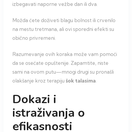
izbegavati naporne vežbe dan ili dva.
Možda ćete doživeti blagu bolnost ili crvenilo
na mestu tretmana, ali ovi sporedni efekti su
obično privremeni.
Razumevanje ovih koraka može vam pomoći
da se osećate opuštenije. Zapamtite, niste
sami na ovom putu—mnogi drugi su pronašli
olakšanje kroz terapiju
šok talasima
.
Dokazi i
istraživanja o
efikasnosti