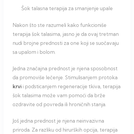
Šok talasna terapija za smanjenje upale
Nakon što ste razumeli kako funkcioniše
terapija šok talasima, jasno je da ovaj tretman
nudi brojne prednosti za one koji se suočavaju
sa upalom i bolom.
Jedna značajna prednost je njena sposobnost
da promoviše lečenje. Stimulisanjem protoka
krvi
i podsticanjem regeneracije tkiva, terapija
šok talasima može vam pomoći da brže
ozdravite od povreda ili hroničnih stanja.
Još jedna prednost je njena neinvazivna
priroda. Za razliku od hirurških opcija, terapija