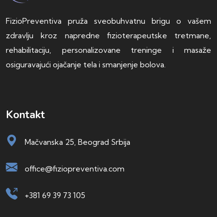
FizioPreventiva pruža sveobuhvatnu brigu o vašem
zdravlju kroz napredne fizioterapeutske tretmane,
rehabilitaciju, personalizovane treninge i masaže
osiguravajući ojačanje tela i smanjenje bolova.
Kontakt
Mačvanska 25, Beograd Srbija
office@fiziopreventiva.com
+381 69 39 73 105