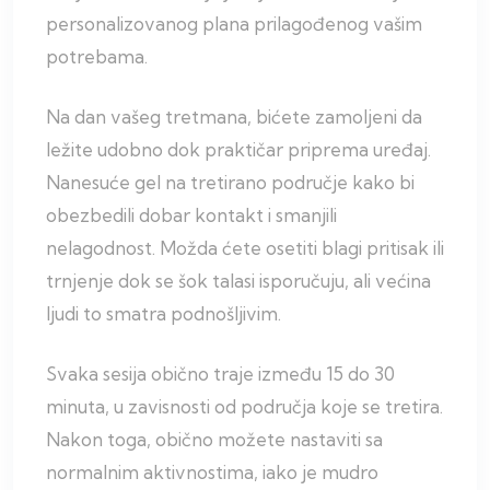
personalizovanog plana prilagođenog vašim
potrebama.
Na dan vašeg tretmana, bićete zamoljeni da
ležite udobno dok praktičar priprema uređaj.
Nanesuće gel na tretirano područje kako bi
obezbedili dobar kontakt i smanjili
nelagodnost. Možda ćete osetiti blagi pritisak ili
trnjenje dok se šok talasi isporučuju, ali većina
ljudi to smatra podnošljivim.
Svaka sesija obično traje između 15 do 30
minuta, u zavisnosti od područja koje se tretira.
Nakon toga, obično možete nastaviti sa
normalnim aktivnostima, iako je mudro