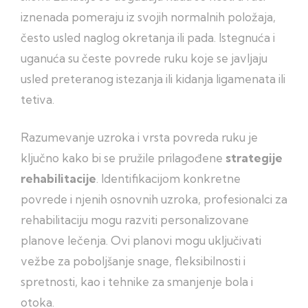
iznenada pomeraju iz svojih normalnih položaja,
često usled naglog okretanja ili pada. Istegnuća i
uganuća su česte povrede ruku koje se javljaju
usled preteranog istezanja ili kidanja ligamenata ili
tetiva.
Razumevanje uzroka i vrsta povreda ruku je
ključno kako bi se pružile prilagođene
strategije
rehabilitacije
. Identifikacijom konkretne
povrede i njenih osnovnih uzroka, profesionalci za
rehabilitaciju mogu razviti personalizovane
planove lečenja. Ovi planovi mogu uključivati
vežbe za poboljšanje snage, fleksibilnosti i
spretnosti, kao i tehnike za smanjenje bola i
otoka.