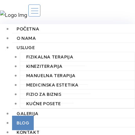
POČETNA
O NAMA
USLUGE
FIZIKALNA TERAPIJA
KINEZITERAPIJA
Rehabilitacija šake:
MANUELNA TERAPIJA
MEDICINSKA ESTETIKA
Prilagođene strategije
FIZIO ZA BIZNIS
KUĆNE POSETE
za oporavak
GALERIJA
BLOG
POČETNA
KONTAKT