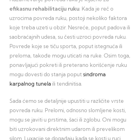
efikasnu rehabilitaciju ruku
. Kada je reč o
uzrocima povreda ruku, postoji nekoliko faktora
koje treba uzeti u obzir. Nesreće, poput padova ili
saobraćajnih udesa, su česti uzroci povreda ruku.
Povrede koje se tiču sporta, poput istegnuća ili
preloma, takođe mogu uticati na ruke. Osim toga,
ponavljajući pokreti ili preterano korišćenje ruku
mogu dovesti do stanja poput
sindroma
karpalnog tunela
ili tendinitisa.
Sada ćemo se detaljnije upustiti u različite vrste
povreda ruku. Prelomi, odnosno slomljene kosti,
mogu se javiti u prstima, šaci ili zglobu. Oni mogu
biti uzrokovani direktnim udarom ili prevelikom
silom. Luxacije se događaju kada se kosti u ruci