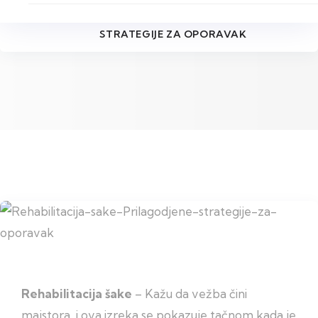
REHABILITACIJA ŠAKE: PRILAGOĐENE
STRATEGIJE ZA OPORAVAK
Rehabilitacija šake
– Kažu da vežba čini
majstora, i ova izreka se pokazuje tačnom kada je