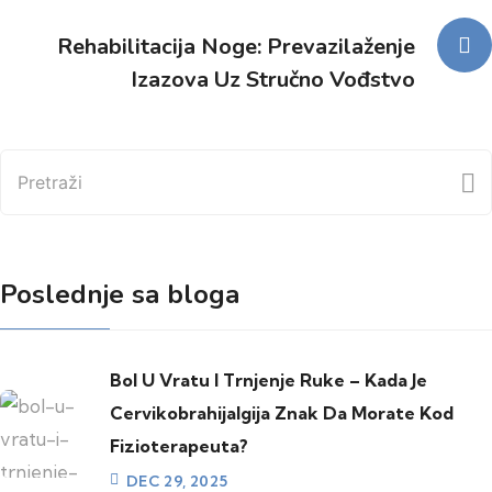
Rehabilitacija Noge: Prevazilaženje
Izazova Uz Stručno Vođstvo
Pretraži
Poslednje sa bloga
Bol U Vratu I Trnjenje Ruke – Kada Je
Cervikobrahijalgija Znak Da Morate Kod
Fizioterapeuta?
DEC 29, 2025