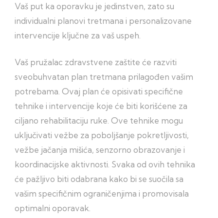
Vaš put ka oporavku je jedinstven, zato su
individualni planovi tretmana i personalizovane
intervencije ključne za vaš uspeh.
Vaš pružalac zdravstvene zaštite će razviti
sveobuhvatan plan tretmana prilagođen vašim
potrebama. Ovaj plan će opisivati ​​specifične
tehnike i intervencije koje će biti korišćene za
ciljano rehabilitaciju ruke. Ove tehnike mogu
uključivati vežbe za poboljšanje pokretljivosti,
vežbe jačanja mišića, senzorno obrazovanje i
koordinacijske aktivnosti. Svaka od ovih tehnika
će pažljivo biti odabrana kako bi se suočila sa
vašim specifičnim ograničenjima i promovisala
optimalni oporavak.