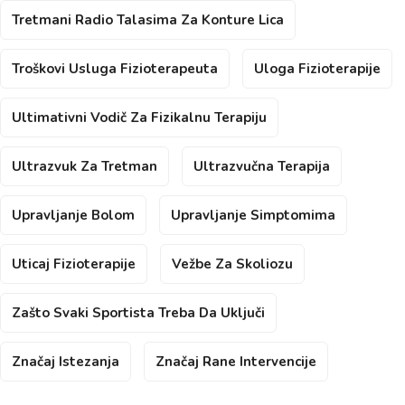
Tretmani Radio Talasima Za Konture Lica
Troškovi Usluga Fizioterapeuta
Uloga Fizioterapije
Ultimativni Vodič Za Fizikalnu Terapiju
Ultrazvuk Za Tretman
Ultrazvučna Terapija
Upravljanje Bolom
Upravljanje Simptomima
Uticaj Fizioterapije
Vežbe Za Skoliozu
Zašto Svaki Sportista Treba Da Uključi
Značaj Istezanja
Značaj Rane Intervencije