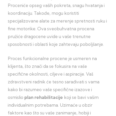
Proceniće opseg vaših pokreta, snagu hvatanja i
koordinaciju. Takođe, mogu koristiti
specijalizovane alate za merenje spretnosti ruku i
fine motorike. Ova sveobuhvatna procena
pružiće dragocene uvide u vaše trenutne
sposobnosti i oblasti koje zahtevaju poboljšanje.
Proces funkcionalne procene je usmeren na
klijenta, što znači da se fokusira na vaše
specifične okolnosti, ciljeve i aspiracije. Vaš
zdravstveni radnik će tesno sarađivati s vama
kako bi razumeo vaše specifične izazove i
osmislio
plan rehabilitacije
koji se bavi vašim
individualnim potrebama. Uzimaće u obzir
faktore kao što su vaše zanimanje, hobiji i