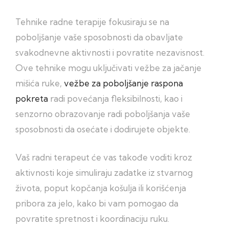
Tehnike radne terapije fokusiraju se na
poboljšanje vaše sposobnosti da obavljate
svakodnevne aktivnosti i povratite nezavisnost.
Ove tehnike mogu uključivati vežbe za jačanje
mišića ruke,
vežbe za poboljšanje raspona
pokreta
radi povećanja fleksibilnosti, kao i
senzorno obrazovanje radi poboljšanja vaše
sposobnosti da osećate i dodirujete objekte.
Vaš radni terapeut će vas takođe voditi kroz
aktivnosti koje simuliraju zadatke iz stvarnog
života, poput kopčanja košulja ili korišćenja
pribora za jelo, kako bi vam pomogao da
povratite spretnost i koordinaciju ruku.