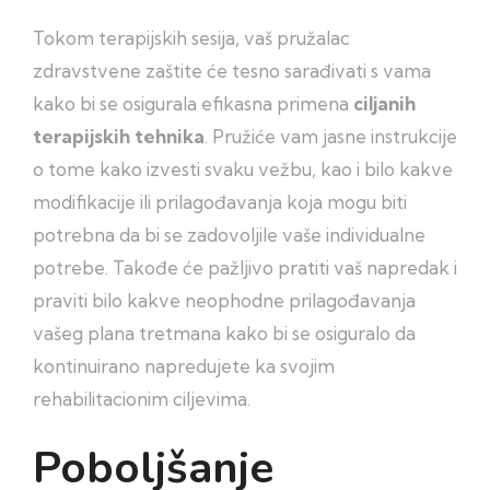
Tokom terapijskih sesija, vaš pružalac
zdravstvene zaštite će tesno sarađivati ​​s vama
kako bi se osigurala efikasna primena
ciljanih
terapijskih tehnika
. Pružiće vam jasne instrukcije
o tome kako izvesti svaku vežbu, kao i bilo kakve
modifikacije ili prilagođavanja koja mogu biti
potrebna da bi se zadovoljile vaše individualne
potrebe. Takođe će pažljivo pratiti vaš napredak i
praviti bilo kakve neophodne prilagođavanja
vašeg plana tretmana kako bi se osiguralo da
kontinuirano napredujete ka svojim
rehabilitacionim ciljevima.
Poboljšanje