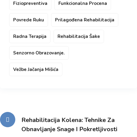
Fiziopreventiva
Funkcionalna Procena
Povrede Ruku
Prilagođena Rehabilitacija
Radna Terapija
Rehabilitacija Šake
Senzorno Obrazovanje.
Vežbe Jačanja Mišića
Kretanje
Rehabilitacija Kolena: Tehnike Za
Obnavljanje Snage I Pokretljivosti
članka