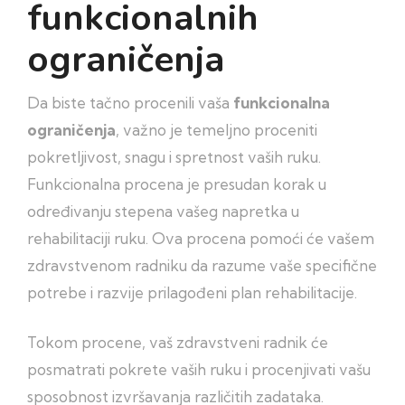
funkcionalnih
ograničenja
Da biste tačno procenili vaša
funkcionalna
ograničenja
, važno je temeljno proceniti
pokretljivost, snagu i spretnost vaših ruku.
Funkcionalna procena je presudan korak u
određivanju stepena vašeg napretka u
rehabilitaciji ruku. Ova procena pomoći će vašem
zdravstvenom radniku da razume vaše specifične
potrebe i razvije prilagođeni plan rehabilitacije.
Tokom procene, vaš zdravstveni radnik će
posmatrati pokrete vaših ruku i procenjivati vašu
sposobnost izvršavanja različitih zadataka.