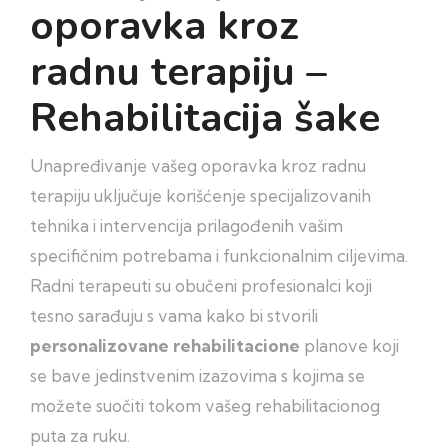
oporavka kroz
radnu terapiju –
Rehabilitacija šake
Unapređivanje vašeg oporavka kroz radnu
terapiju uključuje korišćenje specijalizovanih
tehnika i intervencija prilagođenih vašim
specifičnim potrebama i funkcionalnim ciljevima.
Radni terapeuti su obučeni profesionalci koji
tesno sarađuju s vama kako bi stvorili
personalizovane rehabilitacione
planove koji
se bave jedinstvenim izazovima s kojima se
možete suočiti tokom vašeg rehabilitacionog
puta za ruku.