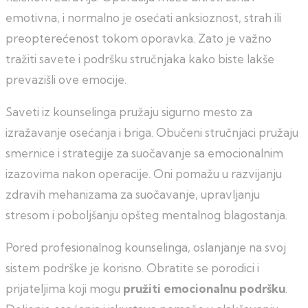
emotivna, i normalno je osećati anksioznost, strah ili
preopterećenost tokom oporavka. Zato je važno
tražiti savete i podršku stručnjaka kako biste lakše
prevazišli ove emocije.
Saveti iz kounselinga pružaju sigurno mesto za
izražavanje osećanja i briga. Obučeni stručnjaci pružaju
smernice i strategije za suočavanje sa emocionalnim
izazovima nakon operacije. Oni pomažu u razvijanju
zdravih mehanizama za suočavanje, upravljanju
stresom i poboljšanju opšteg mentalnog blagostanja.
Pored profesionalnog kounselinga, oslanjanje na svoj
sistem podrške je korisno. Obratite se porodici i
prijateljima koji mogu
pružiti emocionalnu podršku
.