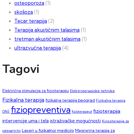
osteoporoza
(1)
skolioza
(1)
Tecar terapija
(2)
Terapija akustičnim talasima
(1)
tretman akustičnim talasima
(1)
ultrazvučna terapija
(4)
Tagovi
Električna stimulacija za fizioterapiju
Elektroterapijske tehnike
Fizikalna terapija
fizikalna terapija beograd
Fizikalna terapija
fiziopreventiva
fizioterapija
DNS
fizioterapeut
intervencije uma i tela
istraživačke mogućnosti
Kineziterapija za
Laseri u fizikalnoj medicini
Magnetna terapija za
osteoartritis