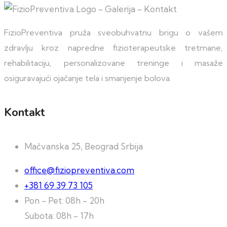
FizioPreventiva pruža sveobuhvatnu brigu o vašem
zdravlju kroz napredne fizioterapeutske tretmane,
rehabilitaciju, personalizovane treninge i masaže
osiguravajući ojačanje tela i smanjenje bolova.
Kontakt
Mačvanska 25, Beograd Srbija
office@fiziopreventiva.com
+381 69 39 73 105
Pon - Pet: 08h - 20h
Subota: 08h - 17h