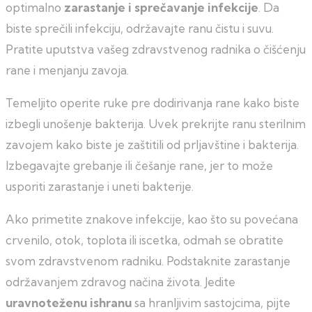
optimalno
zarastanje i sprečavanje infekcije
. Da
biste sprečili infekciju, održavajte ranu čistu i suvu.
Pratite uputstva vašeg zdravstvenog radnika o čišćenju
rane i menjanju zavoja.
Temeljito operite ruke pre dodirivanja rane kako biste
izbegli unošenje bakterija. Uvek prekrijte ranu sterilnim
zavojem kako biste je zaštitili od prljavštine i bakterija.
Izbegavajte grebanje ili češanje rane, jer to može
usporiti zarastanje i uneti bakterije.
Ako primetite znakove infekcije, kao što su povećana
crvenilo, otok, toplota ili iscetka, odmah se obratite
svom zdravstvenom radniku. Podstaknite zarastanje
održavanjem zdravog načina života. Jedite
uravnoteženu ishranu
sa hranljivim sastojcima, pijte