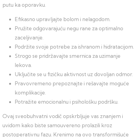
putu ka oporavku.
Efikasno upravljajte bolom i nelagodom.
Pružite odgovarajuću negu rane za optimalno
zaceljivanje.
Podržite svoje potrebe za ishranom i hidratacijom.
Strogo se pridržavajte smernica za uzimanje
lekova.
Uključite se u fizičku aktivnost uz dovoljan odmor.
Pravovremeno prepoznajte i rešavajte moguće
komplikacije.
Potražite emocionalnu i psihološku podršku.
Ovaj sveobuhvatni vodič opskrbljuje vas znanjem i
uvidom kako biste samouvereno prolazili kroz
postoperativnu fazu. Krenimo na ovo transformišuće