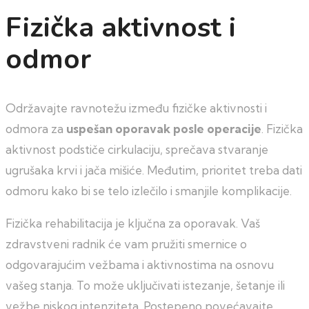
Fizička aktivnost i
odmor
Održavajte ravnotežu između fizičke aktivnosti i
odmora za
uspešan oporavak posle operacije
. Fizička
aktivnost podstiče cirkulaciju, sprečava stvaranje
ugrušaka krvi i jača mišiće. Međutim, prioritet treba dati
odmoru kako bi se telo izlečilo i smanjile komplikacije.
Fizička rehabilitacija je ključna za oporavak. Vaš
zdravstveni radnik će vam pružiti smernice o
odgovarajućim vežbama i aktivnostima na osnovu
vašeg stanja. To može uključivati istezanje, šetanje ili
vežbe niskog intenziteta. Postepeno povećavajte