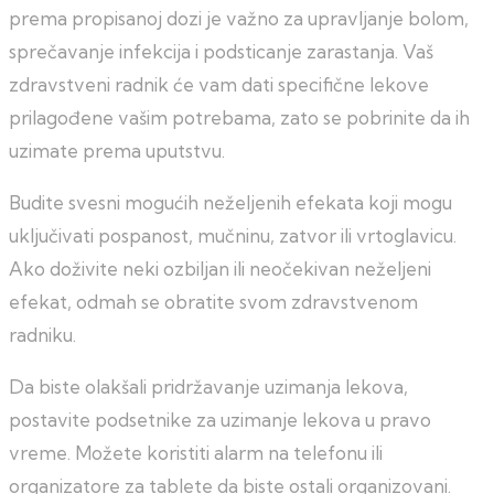
prema propisanoj dozi je važno za upravljanje bolom,
sprečavanje infekcija i podsticanje zarastanja. Vaš
zdravstveni radnik će vam dati specifične lekove
prilagođene vašim potrebama, zato se pobrinite da ih
uzimate prema uputstvu.
Budite svesni mogućih neželjenih efekata koji mogu
uključivati pospanost, mučninu, zatvor ili vrtoglavicu.
Ako doživite neki ozbiljan ili neočekivan neželjeni
efekat, odmah se obratite svom zdravstvenom
radniku.
Da biste olakšali pridržavanje uzimanja lekova,
postavite podsetnike za uzimanje lekova u pravo
vreme. Možete koristiti alarm na telefonu ili
organizatore za tablete da biste ostali organizovani.