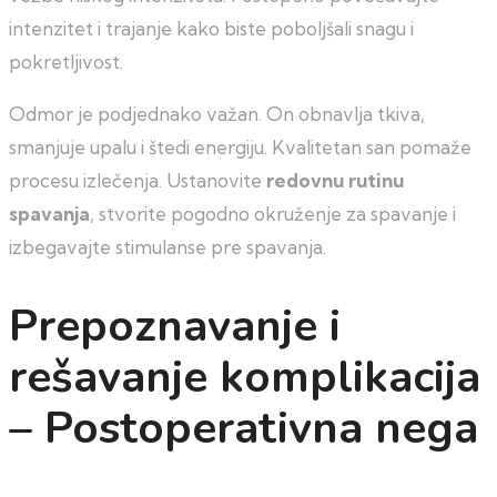
intenzitet i trajanje kako biste poboljšali snagu i
pokretljivost.
Odmor je podjednako važan. On obnavlja tkiva,
smanjuje upalu i štedi energiju. Kvalitetan san pomaže
procesu izlečenja. Ustanovite
redovnu rutinu
spavanja
, stvorite pogodno okruženje za spavanje i
izbegavajte stimulanse pre spavanja.
Prepoznavanje i
rešavanje komplikacija
– Postoperativna nega