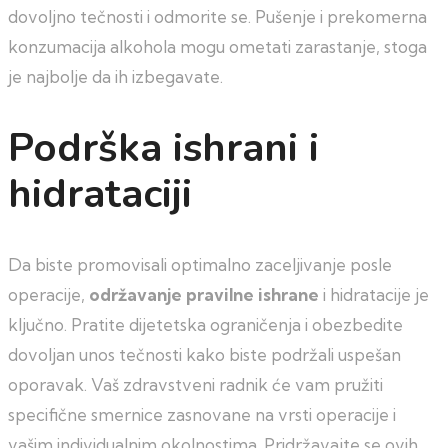
dovoljno tečnosti i odmorite se. Pušenje i prekomerna
konzumacija alkohola mogu ometati zarastanje, stoga
je najbolje da ih izbegavate.
Podrška ishrani i
hidrataciji
Da biste promovisali optimalno zaceljivanje posle
operacije,
održavanje pravilne ishrane
i hidratacije je
ključno. Pratite dijetetska ograničenja i obezbedite
dovoljan unos tečnosti kako biste podržali uspešan
oporavak. Vaš zdravstveni radnik će vam pružiti
specifične smernice zasnovane na vrsti operacije i
vašim individualnim okolnostima. Pridržavajte se ovih