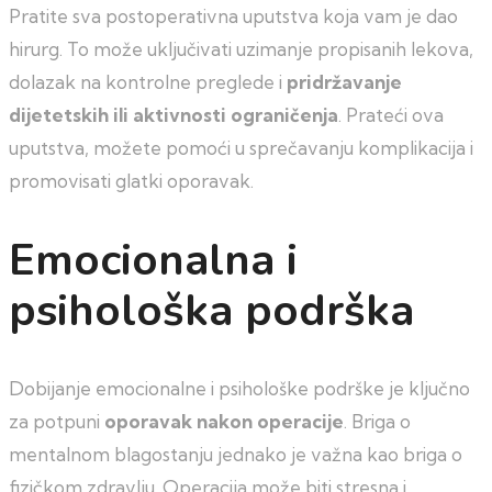
Pratite sva postoperativna uputstva koja vam je dao
hirurg. To može uključivati uzimanje propisanih lekova,
dolazak na kontrolne preglede i
pridržavanje
dijetetskih ili aktivnosti ograničenja
. Prateći ova
uputstva, možete pomoći u sprečavanju komplikacija i
promovisati glatki oporavak.
Emocionalna i
psihološka podrška
Dobijanje emocionalne i psihološke podrške je ključno
za potpuni
oporavak nakon operacije
. Briga o
mentalnom blagostanju jednako je važna kao briga o
fizičkom zdravlju. Operacija može biti stresna i