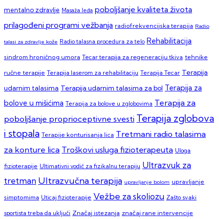
poboljšanje kvaliteta života
mentalno zdravlje
Masaža leđa
prilagođeni programi vežbanja
radiofrekvencijska terapija
Radio
Rehabilitacija
talasi za zdravlje kože
Radio talasna procedura za telo
sindrom hroničnog umora
Tecar terapija za regeneraciju tkiva
tehnike
Terapija
ručne terapije
Terapija laserom za rehabilitaciju
Terapija Tecar
Terapija za
Terapija udarnim talasima za bol
udarnim talasima
Terapija za
bolove u mišićima
Terapija za bolove u zglobovima
Terapija zglobova
poboljšanje proprioceptivne svesti
i stopala
Tretmani radio talasima
Terapije konturisanja lica
za konture lica
Troškovi usluga fizioterapeuta
Uloga
Ultrazvuk za
fizioterapije
Ultimativni vodič za fizikalnu terapiju
Ultrazvučna terapija
tretman
upravljanje
upravljanje bolom
Vežbe za skoliozu
simptomima
Zašto svaki
Uticaj fizioterapije
sportista treba da uključi
Značaj istezanja
značaj rane intervencije