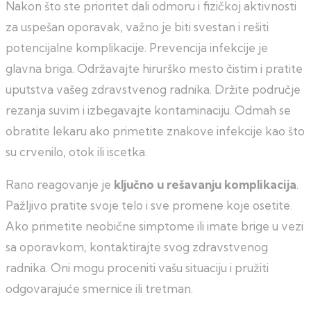
Nakon što ste prioritet dali odmoru i fizičkoj aktivnosti
za uspešan oporavak, važno je biti svestan i rešiti
potencijalne komplikacije. Prevencija infekcije je
glavna briga. Održavajte hirurško mesto čistim i pratite
uputstva vašeg zdravstvenog radnika. Držite područje
rezanja suvim i izbegavajte kontaminaciju. Odmah se
obratite lekaru ako primetite znakove infekcije kao što
su crvenilo, otok ili iscetka.
Rano reagovanje je
ključno u rešavanju komplikacija
.
Pažljivo pratite svoje telo i sve promene koje osetite.
Ako primetite neobične simptome ili imate brige u vezi
sa oporavkom, kontaktirajte svog zdravstvenog
radnika. Oni mogu proceniti vašu situaciju i pružiti
odgovarajuće smernice ili tretman.