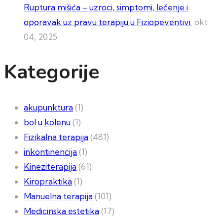
Ruptura mišića – uzroci, simptomi, lečenje i
oporavak uz pravu terapiju u Fiziopeventivi
okt
04, 2025
Kategorije
akupunktura
(1)
bol u kolenu
(1)
Fizikalna terapija
(481)
inkontinencija
(1)
Kineziterapija
(61)
Kiropraktika
(1)
Manuelna terapija
(101)
Medicinska estetika
(17)