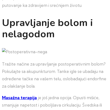
putovanje ka zdravijem i srećnijem životu.
Upravljanje bolom i
nelagodom
Tražite načine za upravljanje postoperativnim bolom?
Pokušajte sa akupunkturom. Tanke igle se ubadaju na
određene tačke na vašem telu, oslobađajući endorfine
za olakšanje bola.
Masažna terapija
je još jedna opcija. Opusti mišiće,
smanjuje napetost i poboljšava cirkulaciju. Švedska ili