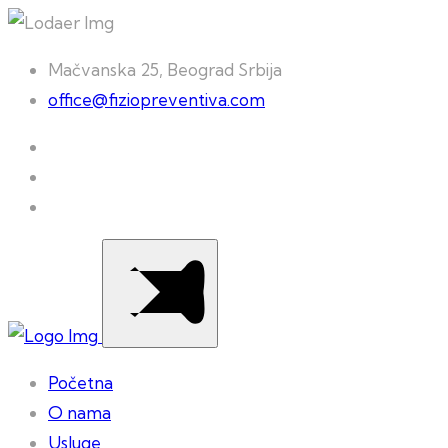
Mačvanska 25, Beograd Srbija
office@fiziopreventiva.com
Početna
O nama
Usluge