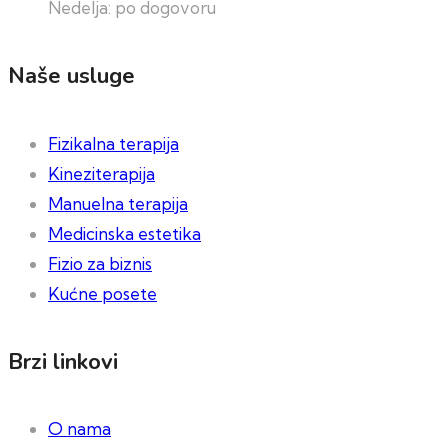
Nedelja: po dogovoru
Naše usluge
Fizikalna terapija
Kineziterapija
Manuelna terapija
Medicinska estetika
Fizio za biznis
Kućne posete
Brzi linkovi
O nama