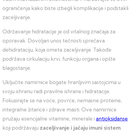
ograničenja kako biste izbegli komplikacije i podstakli
zaceljivanje.
Održavanje hidratacije je od vitalnog značaja za
oporavak. Dovoljan unos tečnosti sprečava
dehidrataciju, koja ometa zaceljivanje. Takođe
podržava cirkulaciju krvi, funkciju organa i opšte
blagostanje.
Uključite namirnice bogate hranljivim sastojcima u
svoju ishranu radi pravilne ishrane i hidratacije.
Fokusirajte se na voće, povrće, nemasne proteine,
integralne žitarice i zdrave masti. Ove namirnice
pružaju esencijalne vitamine, minerale i
antioksidanse
koji podržavaju
zaceljivanje i jačaju imuni sistem
.