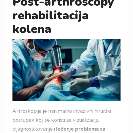
Post-arthroscopy
rehabilitacija
kolena
Artroskopija je minimalno invazivni hirurški
postupak koji se koristi za vizualizaciju,
dijagnostikovanje i
lečenje problema sa