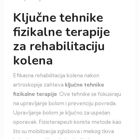
Ključne tehnike
fizikalne terapije
za rehabilitaciju
kolena
Efikasna rehabilitacija kolena nakon
artroskopije zahteva
ključne tehnike
fizikalne terapije
. Ove tehnike se fokusiraju
na upravljanje bolom i prevenciju povreda.
Upravljanje bolom je ključno za uspešan
oporavak. Fizioterapeuti koriste metode kao
što su mobilizacija zglobova i mekog tkiva