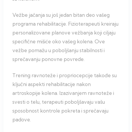
Vežbe jačanja su još jedan bitan deo vašeg
programa rehabilitacije. Fizioterapeuti kreiraju
personalizovane planove vežbanja koji ciljaju
specifične mišiće oko vašeg kolena. Ove
vežbe pomažu u poboljšanju stabilnosti i
sprečavanju ponovne povrede.
Trening ravnoteže i propriocepcije takođe su
ključni aspekti rehabilitacije nakon
artroskopije kolena. Izazivanjem ravnoteže i
svesti o telu, terapeuti poboljšavaju vašu
sposobnost kontrole pokreta i sprečavaju
padove.