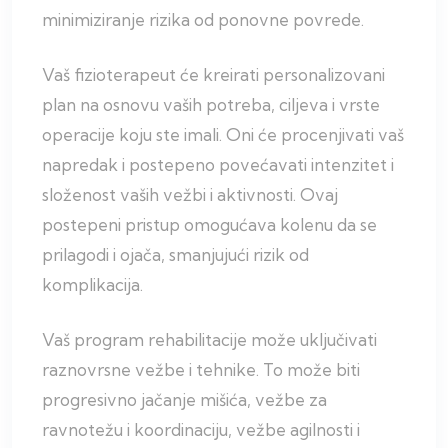
minimiziranje rizika od ponovne povrede.
Vaš fizioterapeut će kreirati personalizovani
plan na osnovu vaših potreba, ciljeva i vrste
operacije koju ste imali. Oni će procenjivati vaš
napredak i postepeno povećavati intenzitet i
složenost vaših vežbi i aktivnosti. Ovaj
postepeni pristup omogućava kolenu da se
prilagodi i ojača, smanjujući rizik od
komplikacija.
Vaš program rehabilitacije može uključivati
raznovrsne vežbe i tehnike. To može biti
progresivno jačanje mišića, vežbe za
ravnotežu i koordinaciju, vežbe agilnosti i