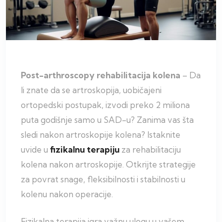
Post-arthroscopy rehabilitacija kolena
– Da
li znate da se artroskopija, uobičajeni
ortopedski postupak, izvodi preko 2 miliona
puta godišnje samo u SAD-u? Zanima vas šta
sledi nakon artroskopije kolena? Istaknite
uvide u
fizikalnu terapiju
za rehabilitaciju
kolena nakon artroskopije. Otkrijte strategije
za povrat snage, fleksibilnosti i stabilnosti u
kolenu nakon operacije.
Fizikalna terapija igra važnu ulogu u vašem