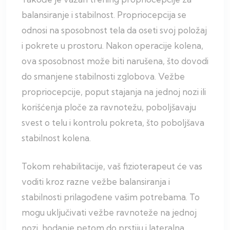
balansiranje i stabilnost. Propriocepcija se
odnosi na sposobnost tela da oseti svoj položaj
i pokrete u prostoru. Nakon operacije kolena,
ova sposobnost može biti narušena, što dovodi
do smanjene stabilnosti zglobova. Vežbe
propriocepcije, poput stajanja na jednoj nozi ili
korišćenja ploče za ravnotežu, poboljšavaju
svest o telu i kontrolu pokreta, što poboljšava
stabilnost kolena.
Tokom rehabilitacije, vaš fizioterapeut će vas
voditi kroz razne vežbe balansiranja i
stabilnosti prilagođene vašim potrebama. To
mogu uključivati vežbe ravnoteže na jednoj
nozi, hodanje petom do prstiju i lateralna