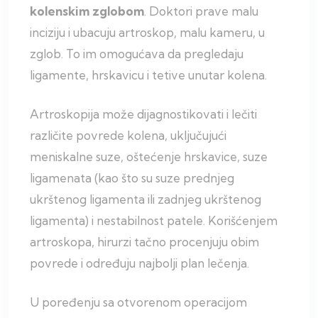
kolenskim zglobom
. Doktori prave malu
inciziju i ubacuju artroskop, malu kameru, u
zglob. To im omogućava da pregledaju
ligamente, hrskavicu i tetive unutar kolena.
Artroskopija može dijagnostikovati i lečiti
različite povrede kolena, uključujući
meniskalne suze, oštećenje hrskavice, suze
ligamenata (kao što su suze prednjeg
ukrštenog ligamenta ili zadnjeg ukrštenog
ligamenta) i nestabilnost patele. Korišćenjem
artroskopa, hirurzi tačno procenjuju obim
povrede i određuju najbolji plan lečenja.
U poređenju sa otvorenom operacijom