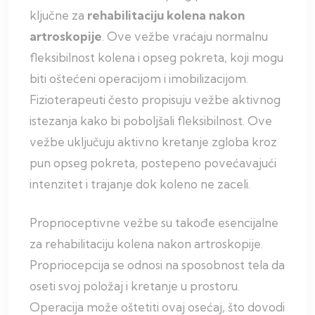
ključne za
rehabilitaciju kolena nakon
artroskopije
. Ove vežbe vraćaju normalnu
fleksibilnost kolena i opseg pokreta, koji mogu
biti oštećeni operacijom i imobilizacijom.
Fizioterapeuti često propisuju vežbe aktivnog
istezanja kako bi poboljšali fleksibilnost. Ove
vežbe uključuju aktivno kretanje zgloba kroz
pun opseg pokreta, postepeno povećavajući
intenzitet i trajanje dok koleno ne zaceli.
Proprioceptivne vežbe su takođe esencijalne
za rehabilitaciju kolena nakon artroskopije.
Propriocepcija se odnosi na sposobnost tela da
oseti svoj položaj i kretanje u prostoru.
Operacija može oštetiti ovaj osećaj, što dovodi