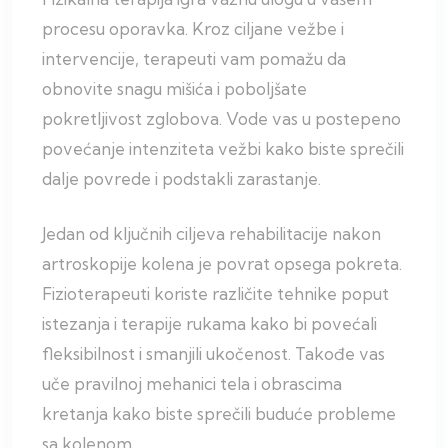
procesu oporavka. Kroz ciljane vežbe i
intervencije, terapeuti vam pomažu da
obnovite snagu mišića i poboljšate
pokretljivost zglobova. Vode vas u postepeno
povećanje intenziteta vežbi kako biste sprečili
dalje povrede i podstakli zarastanje.
Jedan od ključnih ciljeva rehabilitacije nakon
artroskopije kolena je povrat opsega pokreta.
Fizioterapeuti koriste različite tehnike poput
istezanja i terapije rukama kako bi povećali
fleksibilnost i smanjili ukočenost. Takođe vas
uče pravilnoj mehanici tela i obrascima
kretanja kako biste sprečili buduće probleme
sa kolenom.