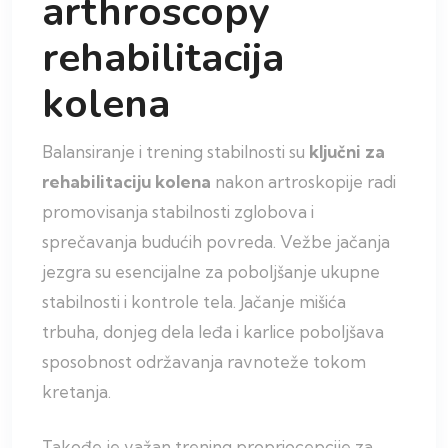
arthroscopy
rehabilitacija
kolena
Balansiranje i trening stabilnosti su
ključni za
rehabilitaciju kolena
nakon artroskopije radi
promovisanja stabilnosti zglobova i
sprečavanja budućih povreda. Vežbe jačanja
jezgra su esencijalne za poboljšanje ukupne
stabilnosti i kontrole tela. Jačanje mišića
trbuha, donjeg dela leđa i karlice poboljšava
sposobnost održavanja ravnoteže tokom
kretanja.
Takođe je važan trening propriocepcije za