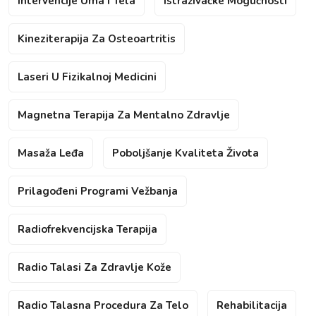
Intervencije Uma I Tela
Istraživačke Mogućnosti
Kineziterapija Za Osteoartritis
Laseri U Fizikalnoj Medicini
Magnetna Terapija Za Mentalno Zdravlje
Masaža Leđa
Poboljšanje Kvaliteta Života
Prilagođeni Programi Vežbanja
Radiofrekvencijska Terapija
Radio Talasi Za Zdravlje Kože
Radio Talasna Procedura Za Telo
Rehabilitacija