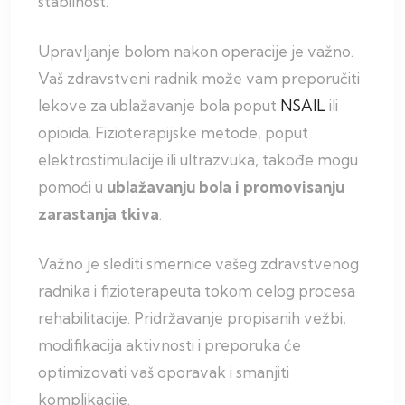
stabilnost.
Upravljanje bolom nakon operacije je važno.
Vaš zdravstveni radnik može vam preporučiti
lekove za ublažavanje bola poput
NSAIL
ili
opioida. Fizioterapijske metode, poput
elektrostimulacije ili ultrazvuka, takođe mogu
pomoći u
ublažavanju bola i promovisanju
zarastanja tkiva
.
Važno je slediti smernice vašeg zdravstvenog
radnika i fizioterapeuta tokom celog procesa
rehabilitacije. Pridržavanje propisanih vežbi,
modifikacija aktivnosti i preporuka će
optimizovati vaš oporavak i smanjiti
komplikacije.