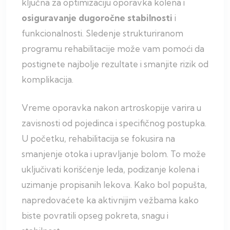
ključna za optimizaciju oporavka kolena i
osiguravanje dugoročne stabilnosti
i
funkcionalnosti. Sledenje strukturiranom
programu rehabilitacije može vam pomoći da
postignete najbolje rezultate i smanjite rizik od
komplikacija.
Vreme oporavka nakon artroskopije varira u
zavisnosti od pojedinca i specifičnog postupka.
U početku, rehabilitacija se fokusira na
smanjenje otoka i upravljanje bolom. To može
uključivati korišćenje leda, podizanje kolena i
uzimanje propisanih lekova. Kako bol popušta,
napredovaćete ka aktivnijim vežbama kako
biste povratili opseg pokreta, snagu i