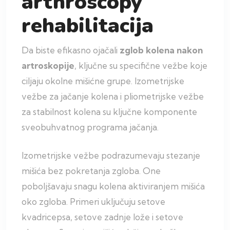
arthroscopy
rehabilitacija
Da biste efikasno ojačali
zglob kolena nakon
artroskopije
, ključne su specifične vežbe koje
ciljaju okolne mišićne grupe. Izometrijske
vežbe za jačanje kolena i pliometrijske vežbe
za stabilnost kolena su ključne komponente
sveobuhvatnog programa jačanja.
Izometrijske vežbe podrazumevaju stezanje
mišića bez pokretanja zgloba. One
poboljšavaju snagu kolena aktiviranjem mišića
oko zgloba. Primeri uključuju setove
kvadricepsa, setove zadnje lože i setove