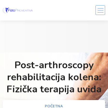
Post-arthroscopy
rehabilitacija kolena:
Fizička terapija uvida
POČETNA