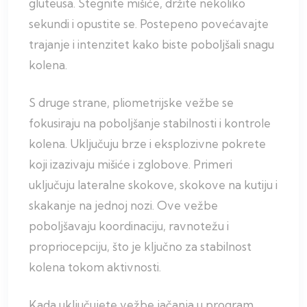
gluteusa. Stegnite mišiće, držite nekoliko
sekundi i opustite se. Postepeno povećavajte
trajanje i intenzitet kako biste poboljšali snagu
kolena.
S druge strane, pliometrijske vežbe se
fokusiraju na poboljšanje stabilnosti i kontrole
kolena. Uključuju brze i eksplozivne pokrete
koji izazivaju mišiće i zglobove. Primeri
uključuju lateralne skokove, skokove na kutiju i
skakanje na jednoj nozi. Ove vežbe
poboljšavaju koordinaciju, ravnotežu i
propriocepciju, što je ključno za stabilnost
kolena tokom aktivnosti.
Kada uključujete vežbe jačanja u program