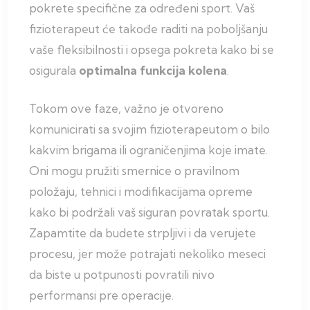
pokrete specifične za određeni sport. Vaš
fizioterapeut će takođe raditi na poboljšanju
vaše fleksibilnosti i opsega pokreta kako bi se
osigurala
optimalna funkcija kolena
.
Tokom ove faze, važno je otvoreno
komunicirati sa svojim fizioterapeutom o bilo
kakvim brigama ili ograničenjima koje imate.
Oni mogu pružiti smernice o pravilnom
položaju, tehnici i modifikacijama opreme
kako bi podržali vaš siguran povratak sportu.
Zapamtite da budete strpljivi i da verujete
procesu, jer može potrajati nekoliko meseci
da biste u potpunosti povratili nivo
performansi pre operacije.