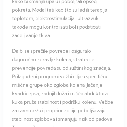
kako bi smanjili upalu i poboljšali opseg
pokreta. Modaliteti kao što su led ili terapija
toplotom, elektrostimulacija i ultrazvuk
takođe mogu kontrolisati bol i podsticati
zaceljivanje tkiva.
Da bi se sprečile povrede i osiguralo
dugoročno zdravlje kolena, strategije
prevencije povreda su od suštinskog značaja.
Prilagođeni programi vežbi ciljaju specifične
mišićne grupe oko zgloba kolena. Jačanje
kvadricepsa, zadnjih loža i mišića abduktora
kuka pruža stabilnost i podršku kolenu. Vežbe
za ravnotežu i propriocepciju poboljšavaju
stabilnost zglobova i smanjuju rizik od padova