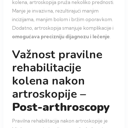
kolena, artroskopija pruža nekoliko prednosti.
Manje je invazivna, rezultirajući manjim
incizijama, manjim bolom i bržim oporavkom.
Dodatno, artroskopija smanjuje komplikacije i
omogućava precizniju dijagnozu i lečenje
.
Važnost pravilne
rehabilitacije
kolena nakon
artroskopije –
Post-arthroscopy
Pravilna rehabilitacija nakon artroskopije je