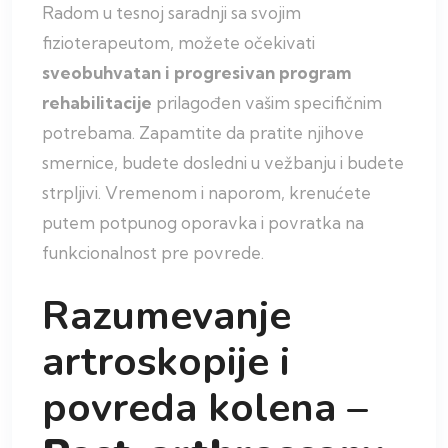
Radom u tesnoj saradnji sa svojim
fizioterapeutom, možete očekivati
sveobuhvatan i progresivan program
rehabilitacije
prilagođen vašim specifičnim
potrebama. Zapamtite da pratite njihove
smernice, budete dosledni u vežbanju i budete
strpljivi. Vremenom i naporom, krenućete
putem potpunog oporavka i povratka na
funkcionalnost pre povrede.
Razumevanje
artroskopije i
povreda kolena –