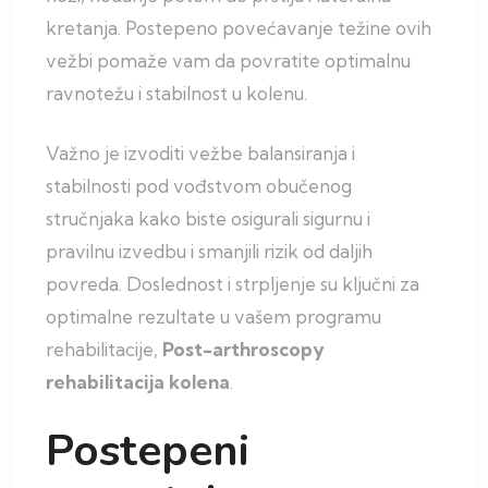
kretanja. Postepeno povećavanje težine ovih
vežbi pomaže vam da povratite optimalnu
ravnotežu i stabilnost u kolenu.
Važno je izvoditi vežbe balansiranja i
stabilnosti pod vođstvom obučenog
stručnjaka kako biste osigurali sigurnu i
pravilnu izvedbu i smanjili rizik od daljih
povreda. Doslednost i strpljenje su ključni za
optimalne rezultate u vašem programu
rehabilitacije,
Post-arthroscopy
rehabilitacija kolena
.
Postepeni